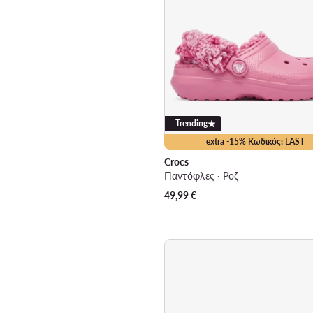
Trending
extra -15% Κωδικός: LAST
Crocs
Παντόφλες · Ροζ
49,99
€