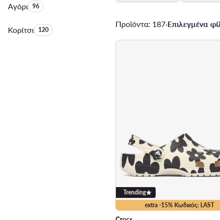
Αγόρι
Αριθμός προϊόντων:
96
Προϊόντα: 187
·
Επιλεγμένα φίλ
Κορίτσι
Αριθμός προϊόντων:
120
Trending
extra -15% Κωδικός: LAST
Crocs