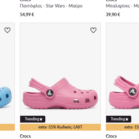
Παντόφλες · Star Wars · Μαύρο
Μπαλαρίνες · Μ
54,99
€
39,90
€
Trending
Trending
extra -15% Κωδικός: LAST
extra -
Crocs
Crocs