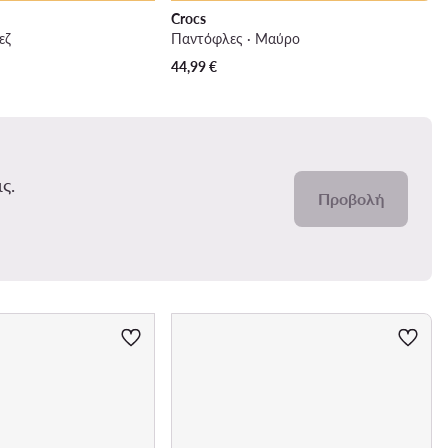
Crocs
εζ
Παντόφλες · Μαύρο
44,99
€
ς.
Προβολή