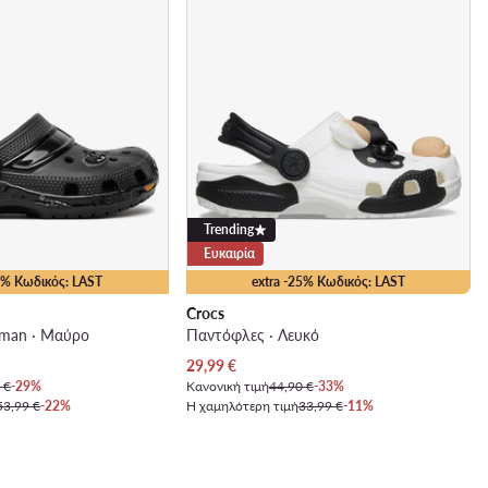
Trending
Ευκαιρία
35% Κωδικός: LAST
extra -25% Κωδικός: LAST
Crocs
tman · Μαύρο
Παντόφλες · Λευκό
Τρέχουσα τιμή
29,99
€
 €
-29%
Κανονική τιμή
44,90 €
-33%
53,99 €
-22%
Η χαμηλότερη τιμή
33,99 €
-11%