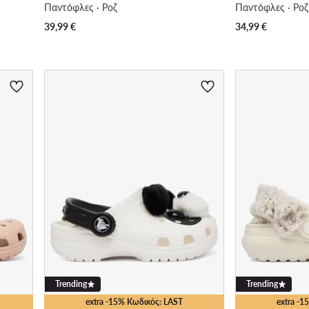
Παντόφλες · Ροζ
Παντόφλες · Ροζ
39,99
€
34,99
€
Trending
Trending
extra -15% Κωδικός: LAST
extra -