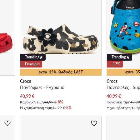
Trending
Trending
Ευκαιρία
-17%
extra -15% Κωδικός: LAST
extra -
Crocs
Crocs
Παντόφλες · Έγχρωμο
Παντόφλες · Sup
Τρέχουσα τιμή
Τρέχουσα τιμή
40,99
€
40,99
€
Κανονική τιμή
44,99 €
-8%
Κανονική τιμή
49,90
Η χαμηλότερη τιμή
44,99 €
-8%
Η χαμηλότερη τιμή