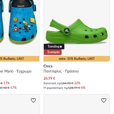
Trending
Ευκαιρία
35% Κωδικός: LAST
extra -35% Κωδικός: LAST
Crocs
er Mario · Έγχρωμο
Παντόφλες · Πράσινο
Τρέχουσα τιμή
26,99
€
 €
-17%
Κανονική τιμή
34,90 €
-22%
49,90 €
-17%
Η χαμηλότερη τιμή
28,99 €
-6%