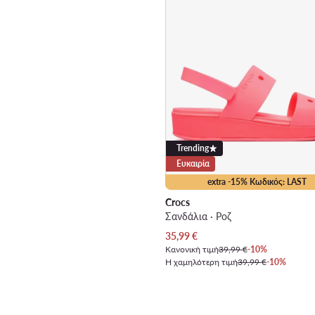
Trending
Ευκαιρία
extra -15% Κωδικός: LAST
Crocs
Σανδάλια · Ροζ
Τρέχουσα τιμή
35,99
€
Κανονική τιμή
39,99 €
-10%
Η χαμηλότερη τιμή
39,99 €
-10%