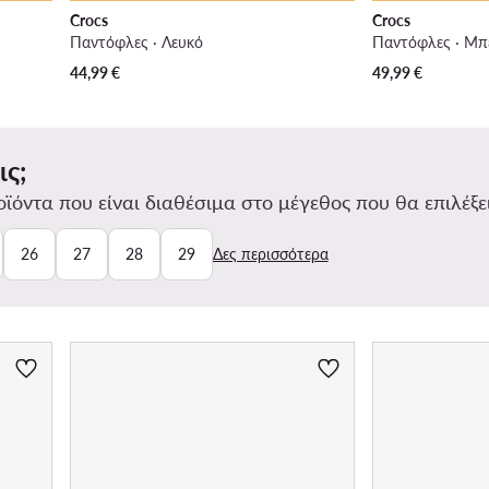
Crocs
Crocs
Παντόφλες · Λευκό
Παντόφλες · Μπ
44,99
€
49,99
€
ις;
ϊόντα που είναι διαθέσιμα στο μέγεθος που θα επιλέξει
26
27
28
29
Δες περισσότερα