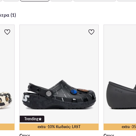
τρα (1)
Trending
extra -10% Κωδικός: LAST
extra -
Crocs
Crocs