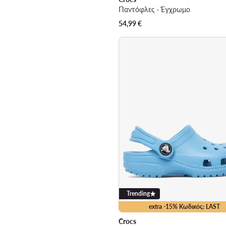
Παντόφλες · Έγχρωμο
54,99
€
Trending
extra -15% Κωδικός: LAST
Crocs