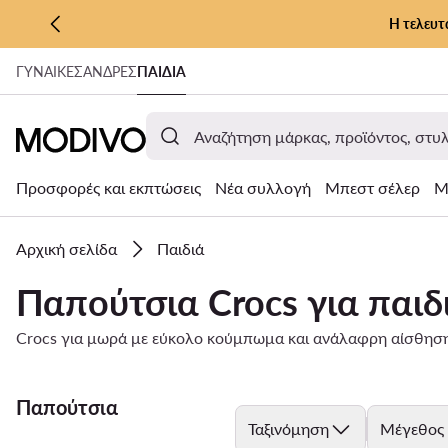
Η τελευτ
ΜΕΤΆΒΑΣΗ ΣΤΟ ΚΎΡΙΟ ΠΕΡΙΕΧΌΜΕΝΟ
ΓΥΝΑΊΚΕΣ
ΑΝΔΡΕΣ
ΠΑΙΔΙΑ
ΜΕΤΆΒΑΣΗ ΣΤΗΝ ΑΝΑΖΉΤΗΣΗ
Προσφορές και εκπτώσεις
Νέα συλλογή
Μπεστ σέλερ
Μ
Αρχική σελίδα
Παιδιά
Παπούτσια Crocs για παιδ
Crocs για μωρά με εύκολο κούμπωμα και ανάλαφρη αίσθηση.
Παπούτσια
Ταξινόμηση
Μέγεθος