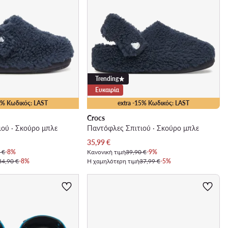
Trending
Ευκαιρία
15% Κωδικός: LAST
extra -15% Κωδικός: LAST
Crocs
ού · Σκούρο μπλε
Παντόφλες Σπιτιού · Σκούρο μπλε
Τρέχουσα τιμή
35,99
€
 €
-8%
Κανονική τιμή
39,90 €
-9%
34,90 €
-8%
Η χαμηλότερη τιμή
37,99 €
-5%