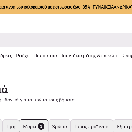
αία πνοή του καλοκαιριού με εκπτώσεις έως -35%
ΓΥΝΑΙΚΕΙΑ
ΑΝΔΡΙΚΑ
άρκες
Ρούχα
Παπούτσια
Τσαντάκια μέσης & φακέλοι
Σπο
ιά
 Ιδανικά για τα πρώτα τους βήματα.
Τιμή
Μάρκα
Χρώμα
Τύπος προϊόντος
Εξωτερ
1