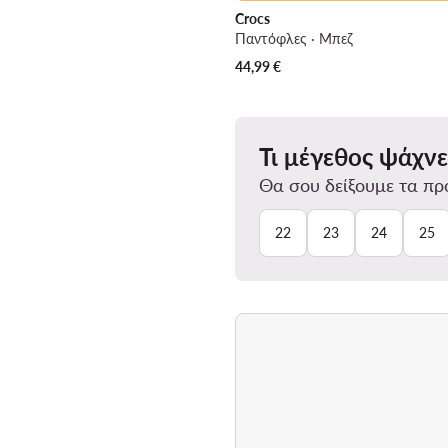
Crocs
Παντόφλες · Μπεζ
44,99
€
Τι μέγεθος ψάχνε
Θα σου δείξουμε τα προ
22
23
24
25