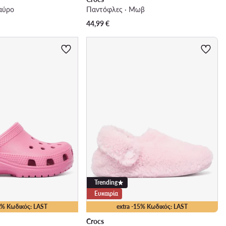
αύρο
Παντόφλες · Μωβ
44,99
€
Trending
Ευκαιρία
15% Κωδικός: LAST
extra -15% Κωδικός: LAST
Crocs