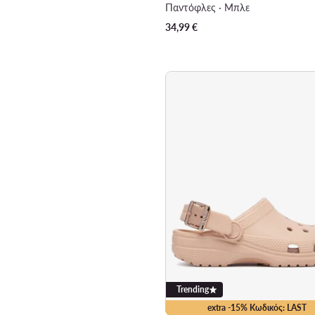
Παντόφλες · Μπλε
34,99
€
Trending
extra -15% Κωδικός: LAST