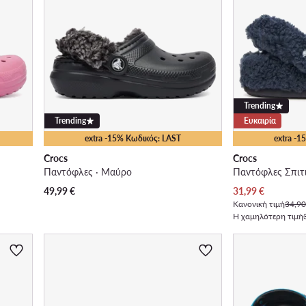
Trending
Trending
Ευκαιρία
extra -15% Κωδικός: LAST
extra -
Crocs
Crocs
Παντόφλες · Μαύρο
Παντόφλες Σπιτι
Τρέχουσα τιμή
49,99
€
31,99
€
Κανονική τιμή
34,90
Η χαμηλότερη τιμή