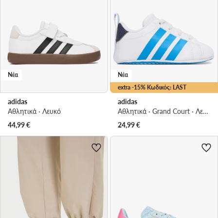
Νέα
Νέα
extra -15% Κωδικός: LAST
adidas
adidas
Αθλητικά · Λευκό
Αθλητικά · Grand Court · Λευκό
44,99
€
24,99
€