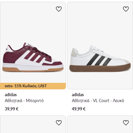
extra -15% Κωδικός: LAST
adidas
adidas
Αθλητικά · Μπορντό
Αθλητικά · VL Court · Λευκό
39,99
€
49,99
€