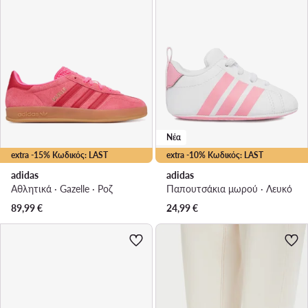
Νέα
extra -15% Κωδικός: LAST
extra -10% Κωδικός: LAST
adidas
adidas
Αθλητικά · Gazelle · Ροζ
Παπουτσάκια μωρού · Λευκό
89,99
€
24,99
€