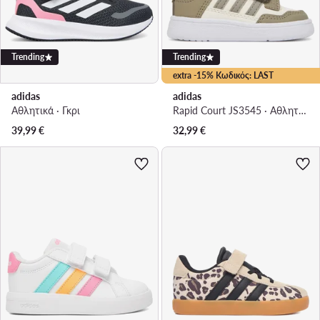
Trending
Trending
extra -15% Κωδικός: LAST
adidas
adidas
Αθλητικά · Γκρι
Rapid Court JS3545 · Αθλητικά
39,99
€
32,99
€