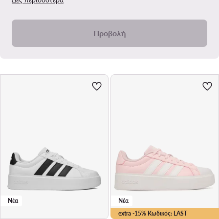
Προβολή
Νέα
Νέα
extra -15% Κωδικός: LAST