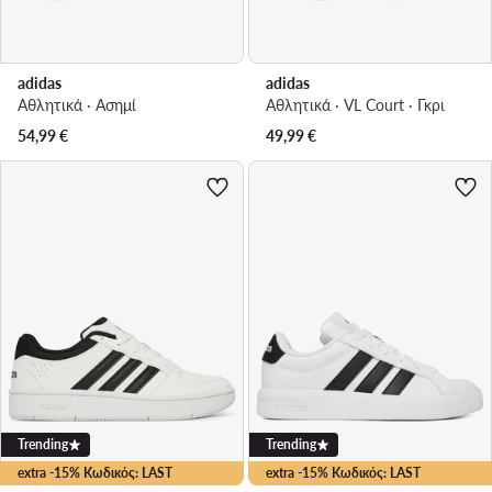
adidas
adidas
Αθλητικά · Ασημί
Αθλητικά · VL Court · Γκρι
54,99
€
49,99
€
Trending
Trending
extra -15% Κωδικός: LAST
extra -15% Κωδικός: LAST