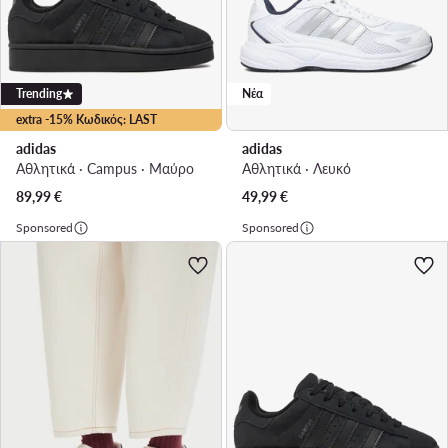
Trending
Νέα
extra -15% Κωδικός: LAST
adidas
adidas
Αθλητικά · Campus · Μαύρο
Αθλητικά · Λευκό
89,99
€
49,99
€
Sponsored
Sponsored