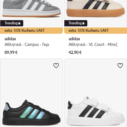
Trending
Trending
extra -15% Κωδικός: LAST
extra -15% Κωδικός: LAST
adidas
adidas
Αθλητικά · Campus · Γκρι
Αθλητικά · VL Court · Μπεζ
89,99
€
42,90
€