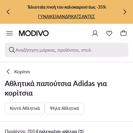
ΜΕΤΆΒΑΣΗ ΣΤΟ ΚΎΡΙΟ ΠΕΡΙΕΧΌΜΕΝΟ
ΜΕΤΆΒΑΣΗ ΣΤΗΝ ΑΝΑΖΉΤΗΣΗ
Τελευταία πνοή του καλοκαιριού έως -35%
ΓΥΝΑΙΚΕΙΑ
ΑΝΔΡΙΚΑ
ΤΣΑΝΤΕΣ
Αναζήτηση μάρκας, προϊόντος, στυλ
Κορίτσι
Αθλητικά παπούτσια Adidas για
κορίτσια
Κοντά Αθλητικά
Ψηλά Αθλητικά
Προϊόντα: 705
·
Επιλεγμένα φίλτρα (1)