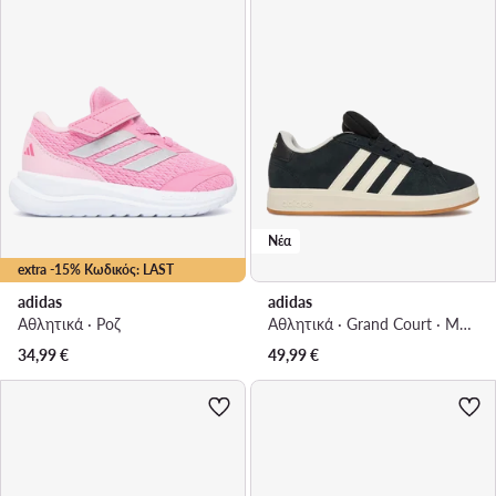
Νέα
extra -15% Κωδικός: LAST
adidas
adidas
Αθλητικά · Ροζ
Αθλητικά · Grand Court · Μαύρο
34,99
€
49,99
€