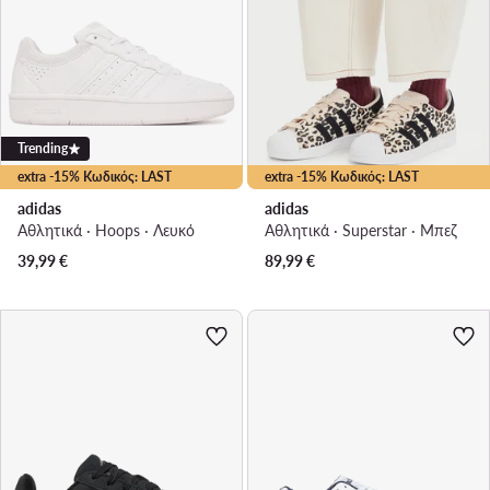
Trending
extra -15% Κωδικός: LAST
extra -15% Κωδικός: LAST
adidas
adidas
Αθλητικά · Hoops · Λευκό
Αθλητικά · Superstar · Μπεζ
39,99
€
89,99
€