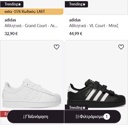
Trending
Trending
extra -15% Κωδικός: LAST
adidas
adidas
Αθλητικά · Grand Court · Λευκό
Αθλητικά · VL Court · Μπεζ
32,90
€
44,99
€
Trending
Ευκαιρία
Ευκαιρία
Ταξινόμηση
Φιλτράρισμα
1