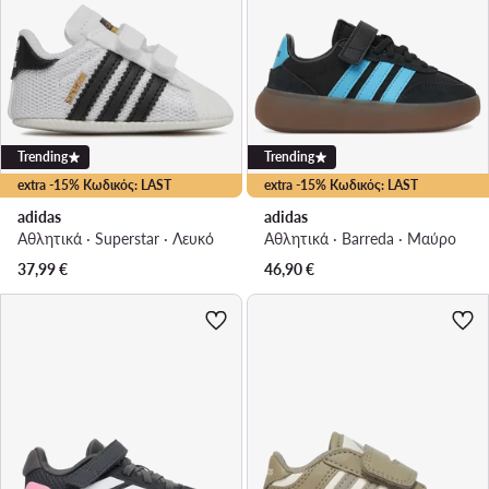
Trending
Trending
extra -15% Κωδικός: LAST
extra -15% Κωδικός: LAST
adidas
adidas
Αθλητικά · Superstar · Λευκό
Αθλητικά · Barreda · Μαύρο
37,99
€
46,90
€