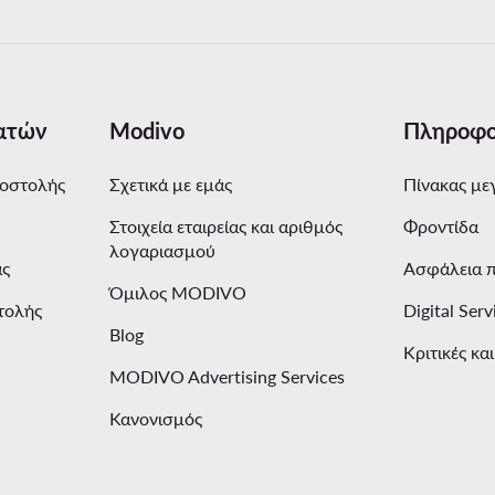
ατών
Modivo
Πληροφο
ποστολής
Σχετικά με εμάς
Πίνακας με
Στοιχεία εταιρείας και αριθμός
Φροντίδα
λογαριασμού
ας
Ασφάλεια 
Όμιλος MODIVO
τολής
Digital Serv
Blog
Κριτικές κα
MODIVO Advertising Services
Κανονισμός