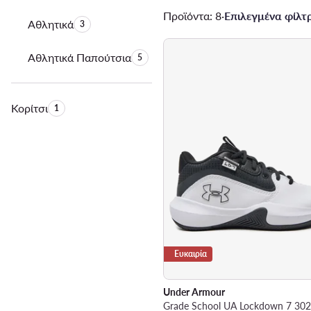
Προϊόντα: 8
·
Επιλεγμένα φίλτρ
Αθλητικά
Αριθμός προϊόντων:
3
Αθλητικά Παπούτσια
Αριθμός προϊόντων:
5
Κορίτσι
Αριθμός προϊόντων:
1
Ευκαιρία
Under Armour