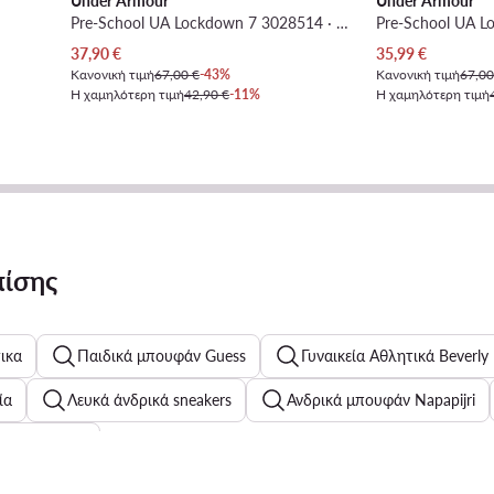
Under Armour
Under Armour
Pre-School UA Lockdown 7 3028514 · Μπασκετικά Παπούτσια
Τρέχουσα τιμή
Τρέχουσα τιμή
37,90
€
35,99
€
Κανονική τιμή
67,00 €
-43%
Κανονική τιμή
67,00
Η χαμηλότερη τιμή
42,90 €
-11%
Η χαμηλότερη τιμή
πίσης
ικα
Παιδικά μπουφάν Guess
Γυναικεία Αθλητικά Beverly 
ία
Λευκά άνδρικά sneakers
Ανδρικά μπουφάν Napapijri
ιδικά μαγιό
οντρό Τακούνι Jenny Fairy
Γυναικεία Πουκάμισα Μακριά