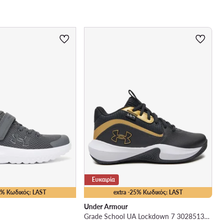
Ευκαιρία
25% Κωδικός: LAST
extra -25% Κωδικός: LAST
Under Armour
Grade School UA Lockdown 7 3028513 · Μπασκετικά Παπούτσια