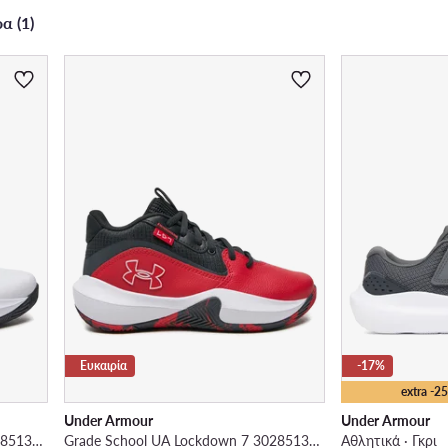
α (1)
Ευκαιρία
-17%
extra -
Under Armour
Under Armour
Grade School UA Lockdown 7 3028513 · Μπασκετικά Παπούτσια
Grade School UA Lockdown 7 3028513 · Μπασκετικά Παπούτσια
Αθλητικά · Γκρι