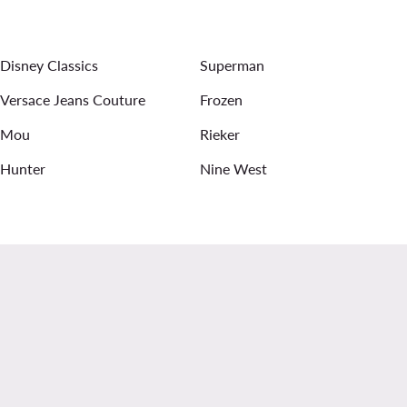
οτάκια με Χοντρό Τακούνι DeeZee
Disney Classics
Superman
Versace Jeans Couture
Frozen
Mou
Rieker
Hunter
Nine West