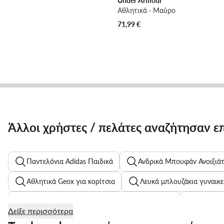
Under Armour
Αθλητικά · Μαύρο
71,99
€
Άλλοι χρήστες / πελάτες αναζήτησαν ε
Παντελόνια Adidas Παιδικά
Ανδρικά Μπουφάν Ανοιξιάτ
Αθλητικά Geox για κορίτσια
Λευκά μπλουζάκια γυναικε
Γυναικεία Μποτάκια με Χοντρό Τακούνι Lasocki
Μπλε πα
Δείξε περισσότερα
Γυναικεία Κασκόλ & Φουλάρια
Γυναικεία Μποτάκια με Χ