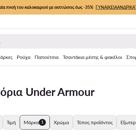
αία πνοή του καλοκαιριού με εκπτώσεις έως -35%
ΓΥΝΑΙΚΕΙΑ
ΑΝΔΡΙΚΑ
άρκες
Ρούχα
Παπούτσια
Τσαντάκια μέσης & φακέλοι
Σπο
γόρια Under Armour
Τιμή
Μάρκα
Χρώμα
Τύπος προϊόντος
Εξωτερ
1