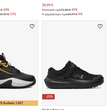
Τρέχουσα τιμή
39,99
€
 €
-20%
Κανονική τιμή
71,00 €
-43%
45,99 €
-17%
Η χαμηλότερη τιμή
43,99 €
-9%
-21%
25% Κωδικός: LAST