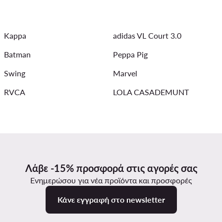
Γυναικεία Φουλάρια Guess
adidas Gazelle
Γυναικεία Μπ
Kappa
adidas VL Court 3.0
ράλ
Batman
Peppa Pig
Swing
Marvel
RVCA
LOLA CASADEMUNT
Λάβε -15% προσφορά στις αγορές σας
Ενημερώσου για νέα προϊόντα και προσφορές
Κάνε εγγραφή στο newsletter