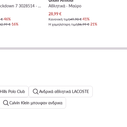
Under Armour
Pre-School UA Lockdown 7 3028514 · Μπασκετικά Παπούτσια
Αθλητικά · Μαύρο
Τρέχουσα τιμή
28,99
€
 €
-46%
Κανονική τιμή
49,90 €
-41%
42,99 €
-16%
Η χαμηλότερη τιμή
36,99 €
-21%
Hills Polo Club
Ανδρικά αθλητικά LACOSTE
Calvin Klein μπουφαν ανδρικα
Ανδρικά Tank Tops
Γυναικεία αθλητικά Calvin Klein