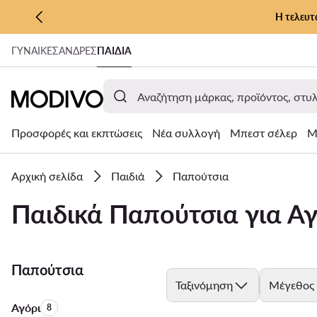
Η τελευτ
ΜΕΤΆΒΑΣΗ ΣΤΟ ΚΎΡΙΟ ΠΕΡΙΕΧΌΜΕΝΟ
ΓΥΝΑΊΚΕΣ
ΑΝΔΡΕΣ
ΠΑΙΔΙΑ
ΜΕΤΆΒΑΣΗ ΣΤΗΝ ΑΝΑΖΉΤΗΣΗ
Προσφορές και εκπτώσεις
Νέα συλλογή
Μπεστ σέλερ
Μ
Αρχική σελίδα
Παιδιά
Παπούτσια
Παιδικά Παπούτσια για Α
Παπούτσια
Ταξινόμηση
Μέγεθος
Αγόρι
Αριθμός προϊόντων:
8