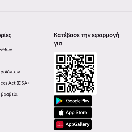
ρίες
Κατέβασε την εφαρμογή
για
γεθών
προϊόντων
ices Act (DSA)
ι βραβεία