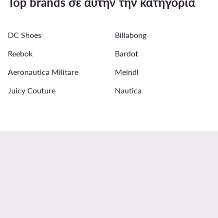
Top brands σε αυτήν την κατηγορία
Τops Pinko για κορίτσια
Ανδρικά ρολόγια Adidas
DC Shoes
Billabong
Ανδρικές Μπλούζες DC Shoes
Ανδρικά Πουκάμισα Φλο
Reebok
Bardot
Aeronautica Militare
Meindl
Juicy Couture
Nautica