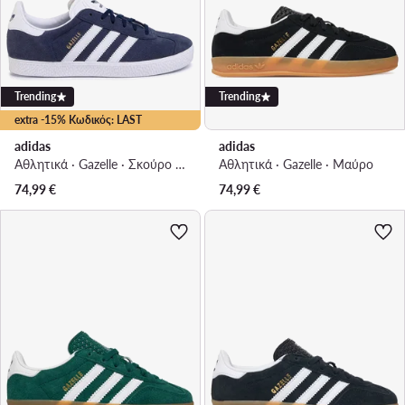
Trending
Trending
extra -15% Κωδικός: LAST
adidas
adidas
Αθλητικά · Gazelle · Σκούρο μπλε
Αθλητικά · Gazelle · Μαύρο
74,99
€
74,99
€