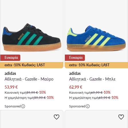
Ευκαιρία
Ευκαιρία
extra -10% Κωδικός: LAST
extra -10% Κωδικός: LAST
adidas
adidas
Αθλητικά · Gazelle · Μαύρο
Αθλητικά · Gazelle · Μπλε
Τρέχουσα τιμή
Τρέχουσα τιμή
53,99
€
62,99
€
Κανονική τιμή
59,99 €
-10%
Κανονική τιμή
69,99 €
-10%
Η χαμηλότερη τιμή
59,99 €
-10%
Η χαμηλότερη τιμή
69,99 €
-10%
Sponsored
Sponsored