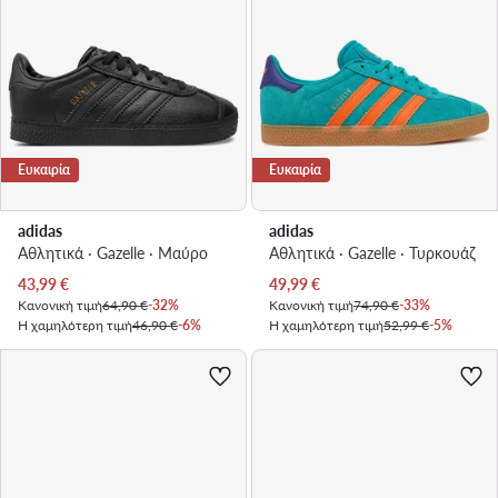
Ευκαιρία
Ευκαιρία
adidas
adidas
Αθλητικά · Gazelle · Μαύρο
Αθλητικά · Gazelle · Τυρκουάζ
Τρέχουσα τιμή
Τρέχουσα τιμή
43,99
€
49,99
€
Κανονική τιμή
64,90 €
-32%
Κανονική τιμή
74,90 €
-33%
Η χαμηλότερη τιμή
46,90 €
-6%
Η χαμηλότερη τιμή
52,99 €
-5%