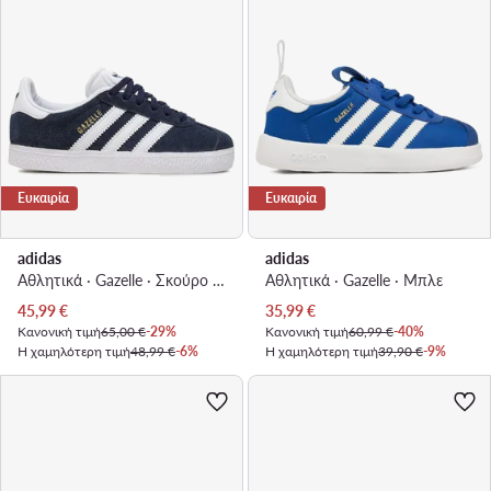
Ευκαιρία
Ευκαιρία
adidas
adidas
Αθλητικά · Gazelle · Σκούρο μπλε
Αθλητικά · Gazelle · Μπλε
Τρέχουσα τιμή
Τρέχουσα τιμή
45,99
€
35,99
€
Κανονική τιμή
65,00 €
-29%
Κανονική τιμή
60,99 €
-40%
Η χαμηλότερη τιμή
48,99 €
-6%
Η χαμηλότερη τιμή
39,90 €
-9%