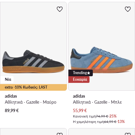
Trending
Νέα
Ευκαιρία
extra -10% Κωδικός: LAST
adidas
adidas
Αθλητικά · Gazelle · Μαύρο
Αθλητικά · Gazelle · Μπλε
Τρέχουσα τιμή
89,99
€
55,99
€
Κανονική τιμή
74,99 €
-25%
Η χαμηλότερη τιμή
64,99 €
-13%