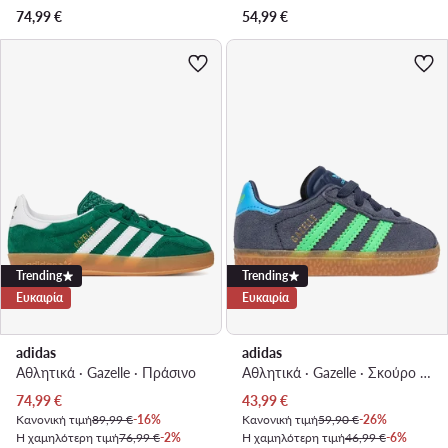
74,99
€
54,99
€
Trending
Trending
Ευκαιρία
Ευκαιρία
adidas
adidas
Αθλητικά · Gazelle · Πράσινο
Αθλητικά · Gazelle · Σκούρο μπλε
Τρέχουσα τιμή
Τρέχουσα τιμή
74,99
€
43,99
€
Κανονική τιμή
89,99 €
-16%
Κανονική τιμή
59,90 €
-26%
Η χαμηλότερη τιμή
76,99 €
-2%
Η χαμηλότερη τιμή
46,99 €
-6%