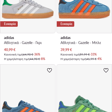
Ευκαιρία
Ευκαιρία
adidas
adidas
Αθλητικά · Gazelle · Γκρι
Αθλητικά · Gazelle · Μπλε
Τρέχουσα τιμή
Τρέχουσα τιμή
40,99
€
39,99
€
Κανονική τιμή
64,90 €
-36%
Κανονική τιμή
59,99 €
-33%
Η χαμηλότερη τιμή
44,90 €
-8%
Η χαμηλότερη τιμή
41,99 €
-4%