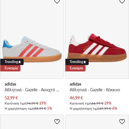
Trending
Trending
Ευκαιρία
Ευκαιρία
adidas
adidas
Αθλητικά · Gazelle · Ανοιχτό μπλε
Αθλητικά · Gazelle · Κόκκινο
Τρέχουσα τιμή
Τρέχουσα τιμή
52,99
€
46,99
€
Κανονική τιμή
74,99 €
-29%
Κανονική τιμή
66,99 €
-29%
Η χαμηλότερη τιμή
55,99 €
-5%
Η χαμηλότερη τιμή
49,99 €
-6%