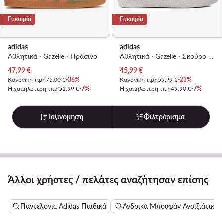
Ευκαιρία
Ευκαιρία
adidas
adidas
Αθλητικά · Gazelle · Πράσινο
Αθλητικά · Gazelle · Σκούρο μπλε
Τρέχουσα τιμή
Τρέχουσα τιμή
47,99
€
45,99
€
Κανονική τιμή
75,00 €
-36%
Κανονική τιμή
59,99 €
-23%
Η χαμηλότερη τιμή
51,99 €
-7%
Η χαμηλότερη τιμή
49,90 €
-7%
Ταξινόμηση
Φιλτράρισμα
Άλλοι χρήστες / πελάτες αναζήτησαν επίσης
Παντελόνια Adidas Παιδικά
Ανδρικά Μπουφάν Ανοιξιάτικα