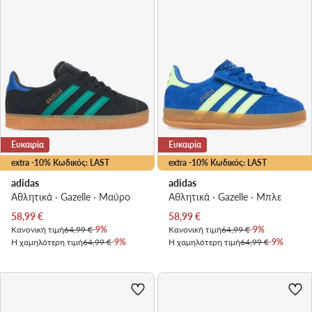
Ευκαιρία
Ευκαιρία
extra -10% Κωδικός: LAST
extra -10% Κωδικός: LAST
adidas
adidas
Αθλητικά · Gazelle · Μαύρο
Αθλητικά · Gazelle · Μπλε
Τρέχουσα τιμή
Τρέχουσα τιμή
58,99
€
58,99
€
Κανονική τιμή
64,99 €
-9%
Κανονική τιμή
64,99 €
-9%
Η χαμηλότερη τιμή
64,99 €
-9%
Η χαμηλότερη τιμή
64,99 €
-9%