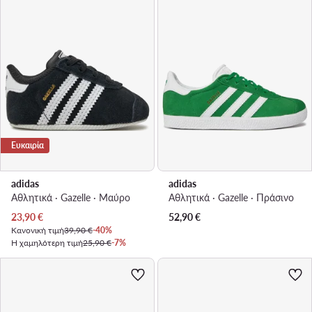
Ευκαιρία
adidas
adidas
Αθλητικά · Gazelle · Μαύρο
Αθλητικά · Gazelle · Πράσινο
Τρέχουσα τιμή
23,90
€
52,90
€
Κανονική τιμή
39,90 €
-40%
Η χαμηλότερη τιμή
25,90 €
-7%