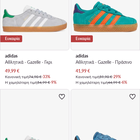
Ευκαιρία
Ευκαιρία
adidas
adidas
Αθλητικά · Gazelle · Γκρι
Αθλητικά · Gazelle · Πράσινο
Τρέχουσα τιμή
Τρέχουσα τιμή
49,99
€
41,99
€
Κανονική τιμή
74,90 €
-33%
Κανονική τιμή
59,90 €
-29%
Η χαμηλότερη τιμή
54,99 €
-9%
Η χαμηλότερη τιμή
44,99 €
-6%