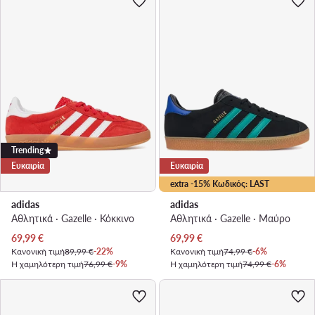
Trending
Ευκαιρία
Ευκαιρία
extra -15% Κωδικός: LAST
adidas
adidas
Αθλητικά · Gazelle · Κόκκινο
Αθλητικά · Gazelle · Μαύρο
Τρέχουσα τιμή
Τρέχουσα τιμή
69,99
€
69,99
€
Κανονική τιμή
89,99 €
-22%
Κανονική τιμή
74,99 €
-6%
Η χαμηλότερη τιμή
76,99 €
-9%
Η χαμηλότερη τιμή
74,99 €
-6%