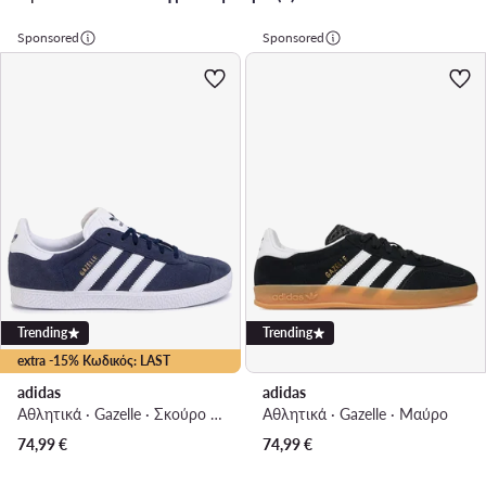
Sponsored
Sponsored
Trending
Trending
extra -15% Κωδικός: LAST
adidas
adidas
Αθλητικά · Gazelle · Σκούρο μπλε
Αθλητικά · Gazelle · Μαύρο
74,99
€
74,99
€