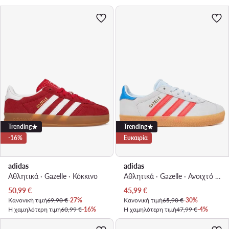
Trending
Trending
-16%
Ευκαιρία
adidas
adidas
Αθλητικά · Gazelle · Κόκκινο
Αθλητικά · Gazelle · Ανοιχτό μπλε
Τρέχουσα τιμή
Τρέχουσα τιμή
50,99
€
45,99
€
Κανονική τιμή
69,90 €
-27%
Κανονική τιμή
65,90 €
-30%
Η χαμηλότερη τιμή
60,99 €
-16%
Η χαμηλότερη τιμή
47,99 €
-4%