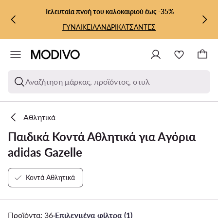
ΜΕΤΆΒΑΣΗ ΣΤΟ ΚΎΡΙΟ ΠΕΡΙΕΧΌΜΕΝΟ
ΜΕΤΆΒΑΣΗ ΣΤΗΝ ΑΝΑΖΉΤΗΣΗ
Τελευταία πνοή του καλοκαιριού έως -35%
ΓΥΝΑΙΚΕΙΑ
ΑΝΔΡΙΚΑ
ΤΣΑΝΤΕΣ
Αναζήτηση μάρκας, προϊόντος, στυλ
Αθλητικά
Παιδικά Κοντά Αθλητικά για Αγόρια
adidas Gazelle
Κοντά Αθλητικά
Προϊόντα: 36
·
Επιλεγμένα φίλτρα (1)