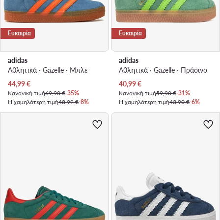
Ευκαιρία
Ευκαιρία
adidas
adidas
Αθλητικά · Gazelle · Μπλε
Αθλητικά · Gazelle · Πράσινο
Τρέχουσα τιμή
Τρέχουσα τιμή
44,99
€
40,99
€
Κανονική τιμή
69,90 €
-35%
Κανονική τιμή
59,90 €
-31%
Η χαμηλότερη τιμή
48,99 €
-8%
Η χαμηλότερη τιμή
43,90 €
-6%