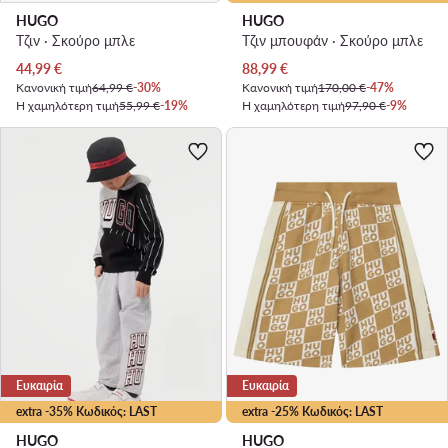
HUGO
HUGO
Τζιν · Σκούρο μπλε
Τζιν μπουφάν · Σκούρο μπλε
Τρέχουσα τιμή
Τρέχουσα τιμή
44,99
€
88,99
€
Κανονική τιμή
64,99 €
-30%
Κανονική τιμή
170,00 €
-47%
Η χαμηλότερη τιμή
55,99 €
-19%
Η χαμηλότερη τιμή
97,90 €
-9%
Ευκαιρία
Ευκαιρία
extra -35% Κωδικός: LAST
extra -25% Κωδικός: LAST
HUGO
HUGO