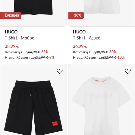
Ευκαιρία
-18%
HUGO
HUGO
T-Shirt · Μαύρο
T-Shirt · Λευκό
Τρέχουσα τιμή
Τρέχουσα τιμή
28,99
€
26,99
€
Κανονική τιμή
44,99 €
-35%
Κανονική τιμή
38,99 €
-30%
Η χαμηλότερη τιμή
31,99 €
-9%
Η χαμηλότερη τιμή
32,99 €
-18%