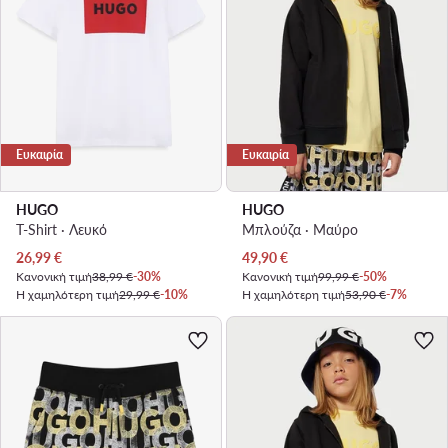
Ευκαιρία
Ευκαιρία
HUGO
HUGO
T-Shirt · Λευκό
Μπλούζα · Μαύρο
Τρέχουσα τιμή
Τρέχουσα τιμή
26,99
€
49,90
€
Κανονική τιμή
38,99 €
-30%
Κανονική τιμή
99,99 €
-50%
Η χαμηλότερη τιμή
29,99 €
-10%
Η χαμηλότερη τιμή
53,90 €
-7%