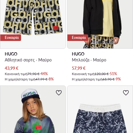
Ευκαιρία
Ευκαιρία
HUGO
HUGO
Αθλητικό σορτς · Μαύρο
Μπλούζα · Μαύρο
Τρέχουσα τιμή
Τρέχουσα τιμή
43,99
€
57,99
€
Κανονική τιμή
79,90 €
-44%
Κανονική τιμή
120,00 €
-51%
Η χαμηλότερη τιμή
47,99 €
-8%
Η χαμηλότερη τιμή
63,90 €
-9%