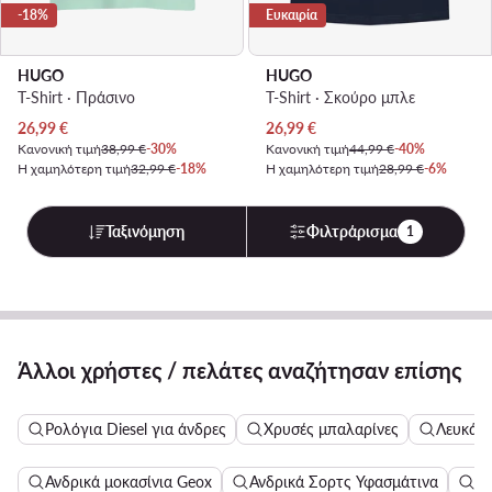
-18%
Ευκαιρία
HUGO
HUGO
T-Shirt · Πράσινο
T-Shirt · Σκούρο μπλε
Τρέχουσα τιμή
Τρέχουσα τιμή
26,99
€
26,99
€
Κανονική τιμή
38,99 €
-30%
Κανονική τιμή
44,99 €
-40%
Η χαμηλότερη τιμή
32,99 €
-18%
Η χαμηλότερη τιμή
28,99 €
-6%
Ταξινόμηση
Φιλτράρισμα
1
Άλλοι χρήστες / πελάτες αναζήτησαν επίσης
Ρολόγια Diesel για άνδρες
Χρυσές μπαλαρίνες
Λευκά σ
Ανδρικά μοκασίνια Geox
Ανδρικά Σορτς Υφασμάτινα
Γυ