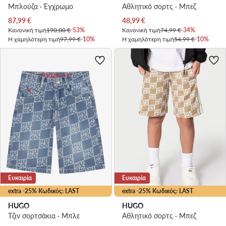
Μπλούζα · Έγχρωμο
Αθλητικό σορτς · Μπεζ
Τρέχουσα τιμή
Τρέχουσα τιμή
87,99
€
48,99
€
Κανονική τιμή
190,00 €
-53%
Κανονική τιμή
74,99 €
-34%
Η χαμηλότερη τιμή
97,99 €
-10%
Η χαμηλότερη τιμή
54,99 €
-10%
Ευκαιρία
Ευκαιρία
extra -25% Κωδικός: LAST
extra -25% Κωδικός: LAST
HUGO
HUGO
Τζιν σορτσάκια · Μπλε
Αθλητικό σορτς · Μπεζ