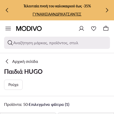
ΜΕΤΆΒΑΣΗ ΣΤΟ ΚΎΡΙΟ ΠΕΡΙΕΧΌΜΕΝΟ
ΜΕΤΆΒΑΣΗ ΣΤΗΝ ΑΝΑΖΉΤΗΣΗ
Τελευταία πνοή του καλοκαιριού έως -35%
ΓΥΝΑΙΚΕΙΑ
ΑΝΔΡΙΚΑ
ΤΣΑΝΤΕΣ
Αναζήτηση μάρκας, προϊόντος, στυλ
Αρχική σελίδα
Παιδιά HUGO
Ρούχα
Προϊόντα: 50
·
Επιλεγμένα φίλτρα (1)