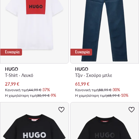
Ευκαιρία
Ευκαιρία
HUGO
HUGO
T-Shirt · Λευκό
Τζιν · Σκούρο μπλε
Τρέχουσα τιμή
Τρέχουσα τιμή
27,99
€
61,99
€
Κανονική τιμή
44,99 €
-37%
Κανονική τιμή
88,99 €
-30%
Η χαμηλότερη τιμή
30,99 €
-9%
Η χαμηλότερη τιμή
68,99 €
-10%