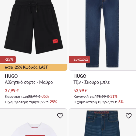
-25%
Ευκαιρία
extra -25% Κωδικός: LAST
HUGO
HUGO
Αθλητικό σορτς · Μαύρο
Τζιν · Σκούρο μπλε
Τρέχουσα τιμή
Τρέχουσα τιμή
37,99
€
53,99
€
Κανονική τιμή
58,99 €
-35%
Κανονική τιμή
78,99 €
-31%
Η χαμηλότερη τιμή
50,99 €
-25%
Η χαμηλότερη τιμή
57,99 €
-6%