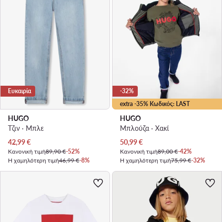
Ευκαιρία
-32%
extra -35% Κωδικός: LAST
HUGO
HUGO
Τζιν · Μπλε
Μπλούζα · Χακί
Τρέχουσα τιμή
Τρέχουσα τιμή
42,99
€
50,99
€
Κανονική τιμή
89,90 €
-52%
Κανονική τιμή
89,00 €
-42%
Η χαμηλότερη τιμή
46,99 €
-8%
Η χαμηλότερη τιμή
75,99 €
-32%