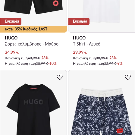
Ευκαιρία
Ευκαιρία
extra -35% Κωδικός: LAST
HUGO
HUGO
Σορτς κολύμβησης · Μαύρο
T-Shirt · Λευκό
Τρέχουσα τιμή
Τρέχουσα τιμή
34,99
€
29,99
€
Κανονική τιμή
48,99 €
-28%
Κανονική τιμή
38,99 €
-23%
Η χαμηλότερη τιμή
38,99 €
-10%
Η χαμηλότερη τιμή
32,99 €
-9%