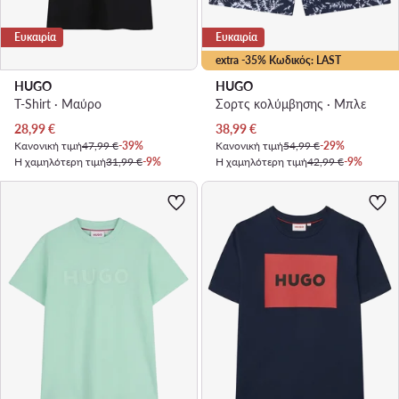
Ευκαιρία
Ευκαιρία
extra -35% Κωδικός: LAST
HUGO
HUGO
T-Shirt · Μαύρο
Σορτς κολύμβησης · Μπλε
Τρέχουσα τιμή
Τρέχουσα τιμή
28,99
€
38,99
€
Κανονική τιμή
47,99 €
-39%
Κανονική τιμή
54,99 €
-29%
Η χαμηλότερη τιμή
31,99 €
-9%
Η χαμηλότερη τιμή
42,99 €
-9%