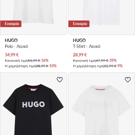
Ευκαιρία
Ευκαιρία
HUGO
HUGO
Polo · Λευκό
T-Shirt · Λευκό
Τρέχουσα τιμή
Τρέχουσα τιμή
34,99
€
28,99
€
Κανονική τιμή
54,99 €
-36%
Κανονική τιμή
47,99 €
-39%
Η χαμηλότερη τιμή
38,99 €
-10%
Η χαμηλότερη τιμή
31,99 €
-9%