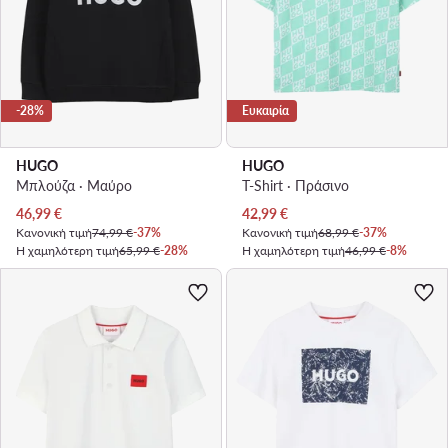
-28%
Ευκαιρία
HUGO
HUGO
Μπλούζα · Μαύρο
T-Shirt · Πράσινο
Τρέχουσα τιμή
Τρέχουσα τιμή
46,99
€
42,99
€
Κανονική τιμή
74,99 €
-37%
Κανονική τιμή
68,99 €
-37%
Η χαμηλότερη τιμή
65,99 €
-28%
Η χαμηλότερη τιμή
46,99 €
-8%