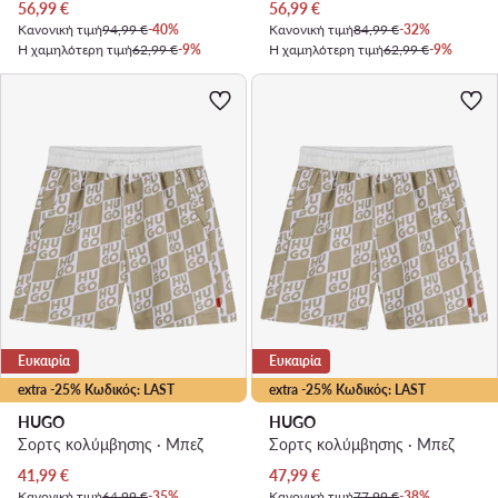
Τρέχουσα τιμή
Τρέχουσα τιμή
56,99
€
56,99
€
Κανονική τιμή
94,99 €
-40%
Κανονική τιμή
84,99 €
-32%
Η χαμηλότερη τιμή
62,99 €
-9%
Η χαμηλότερη τιμή
62,99 €
-9%
Ευκαιρία
Ευκαιρία
extra -25% Κωδικός: LAST
extra -25% Κωδικός: LAST
HUGO
HUGO
Σορτς κολύμβησης · Μπεζ
Σορτς κολύμβησης · Μπεζ
Τρέχουσα τιμή
Τρέχουσα τιμή
41,99
€
47,99
€
Κανονική τιμή
64,99 €
-35%
Κανονική τιμή
77,99 €
-38%