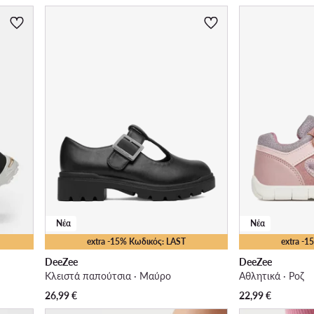
Νέα
Νέα
extra -15% Κωδικός: LAST
extra -
DeeZee
DeeZee
Κλειστά παπούτσια · Μαύρο
Αθλητικά · Ροζ
26,99
€
22,99
€