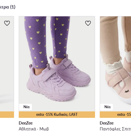
τρα (1)
Νέα
Νέα
extra -15% Κωδικός: LAST
extra -
DeeZee
DeeZee
Αθλητικά · Μωβ
Παντόφλες Σπιτι