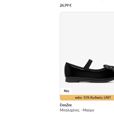
26,99
€
Νέα
extra -15% Κωδικός: LAST
DeeZee
Μπαλαρίνες · Μαύρο