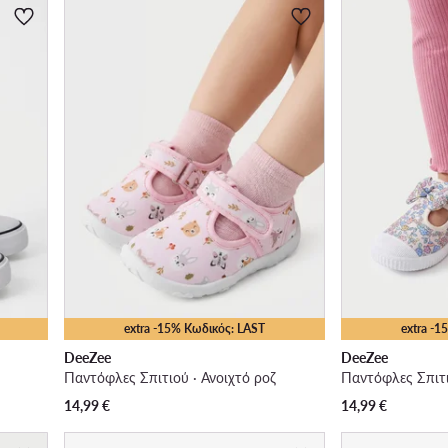
extra -15% Κωδικός: LAST
extra -
DeeZee
DeeZee
Παντόφλες Σπιτιού · Ανοιχτό ροζ
Παντόφλες Σπιτι
14,99
€
14,99
€