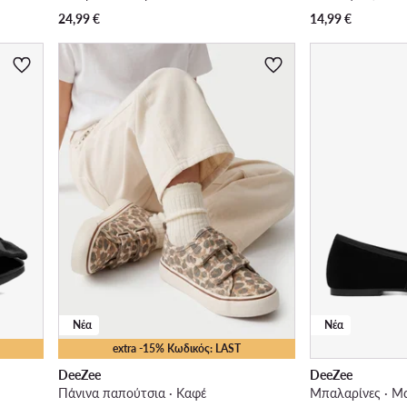
24,99
€
14,99
€
Νέα
Νέα
extra -15% Κωδικός: LAST
DeeZee
DeeZee
Πάνινα παπούτσια · Καφέ
Μπαλαρίνες · Μ