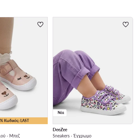
Νέα
15% Κωδικός: LAST
DeeZee
ού · Μπεζ
Sneakers · Έγχρωμο