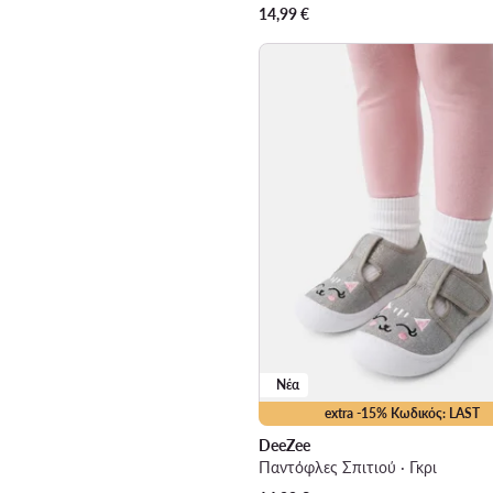
14,99
€
Νέα
extra -15% Κωδικός: LAST
DeeZee
Παντόφλες Σπιτιού · Γκρι