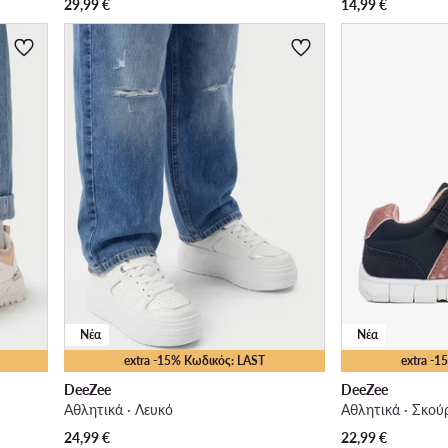
29,99
€
14,99
€
Νέα
Νέα
extra -15% Κωδικός: LAST
extra -
DeeZee
DeeZee
Αθλητικά · Λευκό
Αθλητικά · Σκού
24,99
€
22,99
€