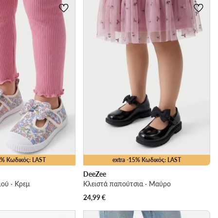
15% Κωδικός: LAST
extra -15% Κωδικός: LAST
DeeZee
ού · Κρεμ
Κλειστά παπούτσια · Μαύρο
24,99
€