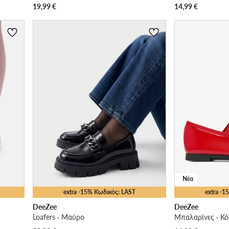
19,99
€
14,99
€
Νέα
extra -15% Κωδικός: LAST
extra -
DeeZee
DeeZee
Loafers · Μαύρο
Μπαλαρίνες · Κό