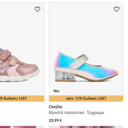
Νέα
15% Κωδικός: LAST
extra -15% Κωδικός: LAST
DeeZee
Κλειστά παπούτσια · Έγχρωμο
29,99
€