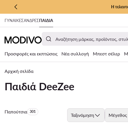
Η τελευτ
ΜΕΤΆΒΑΣΗ ΣΤΟ ΚΎΡΙΟ ΠΕΡΙΕΧΌΜΕΝΟ
ΓΥΝΑΊΚΕΣ
ΑΝΔΡΕΣ
ΠΑΙΔΙΑ
ΜΕΤΆΒΑΣΗ ΣΤΗΝ ΑΝΑΖΉΤΗΣΗ
Προσφορές και εκπτώσεις
Νέα συλλογή
Μπεστ σέλερ
Μ
Αρχική σελίδα
Παιδιά DeeZee
Παπούτσια
Αριθμός προϊόντων:
301
Ταξινόμηση
Μέγεθος