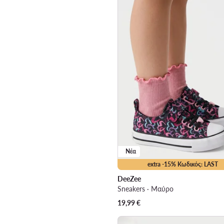
Νέα
extra -15% Κωδικός: LAST
DeeZee
Sneakers · Μαύρο
19,99
€