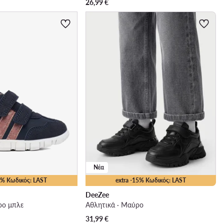
26,99
€
Νέα
15% Κωδικός: LAST
extra -15% Κωδικός: LAST
DeeZee
ρο μπλε
Αθλητικά · Μαύρο
31,99
€