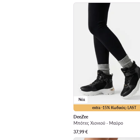
Νέα
extra -15% Κωδικός: LAST
DeeZee
Μπότες Χιονιού · Μαύρο
37,99
€