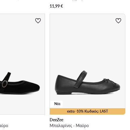
11,99
€
Νέα
extra -10% Κωδικός: LAST
DeeZee
αύρο
Μπαλαρίνες · Μαύρο