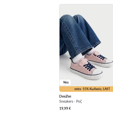
Νέα
extra -15% Κωδικός: LAST
DeeZee
Sneakers · Ροζ
19,99
€