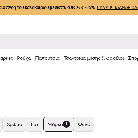
αία πνοή του καλοκαιριού με εκπτώσεις έως -35%
ΓΥΝΑΙΚΕΙΑ
ΑΝΔΡΙΚΑ
άρκες
Ρούχα
Παπούτσια
Τσαντάκια μέσης & φακέλοι
Σπο
Χρώμα
Τιμή
Μάρκα
Φύλο
1