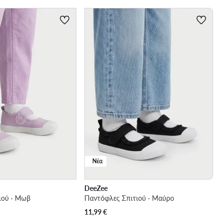
Νέα
DeeZee
ιού · Μωβ
Παντόφλες Σπιτιού · Μαύρο
11,99
€