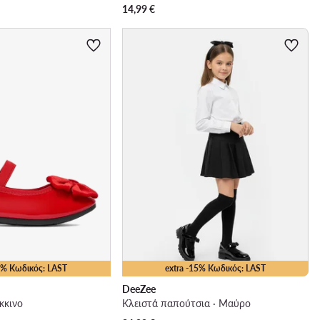
14,99
€
15% Κωδικός: LAST
extra -15% Κωδικός: LAST
DeeZee
κκινο
Κλειστά παπούτσια · Μαύρο