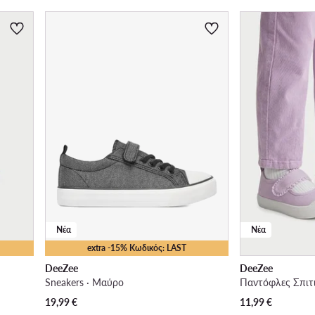
Νέα
Νέα
extra -15% Κωδικός: LAST
DeeZee
DeeZee
Sneakers · Μαύρο
Παντόφλες Σπιτ
19,99
€
11,99
€