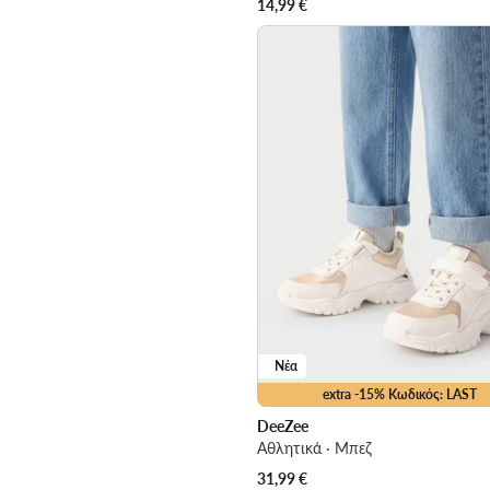
14,99
€
Νέα
extra -15% Κωδικός: LAST
DeeZee
Αθλητικά · Μπεζ
31,99
€