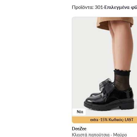
Προϊόντα: 301
·
Επιλεγμένα φίλ
Νέα
extra -15% Κωδικός: LAST
DeeZee
Κλειστά παπούτσια · Μαύρο