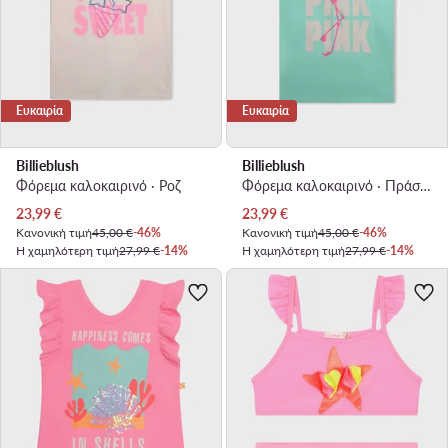
Ευκαιρία
Ευκαιρία
Billieblush
Billieblush
Φόρεμα καλοκαιρινό · Ροζ
Φόρεμα καλοκαιρινό · Πράσινο
Τρέχουσα τιμή
Τρέχουσα τιμή
23,99
€
23,99
€
Κανονική τιμή
45,00 €
-46%
Κανονική τιμή
45,00 €
-46%
Η χαμηλότερη τιμή
27,99 €
-14%
Η χαμηλότερη τιμή
27,99 €
-14%