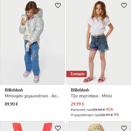
Ευκαιρία
Billieblush
Billieblush
Μπουφάν χειμωνιάτικο · Ασημί
Τζιν σορτσάκια · Μπλε
Τρέχουσα τιμή
89,90
€
29,99
€
Κανονική τιμή
55,00 €
-45%
Η χαμηλότερη τιμή
32,99 €
-9%