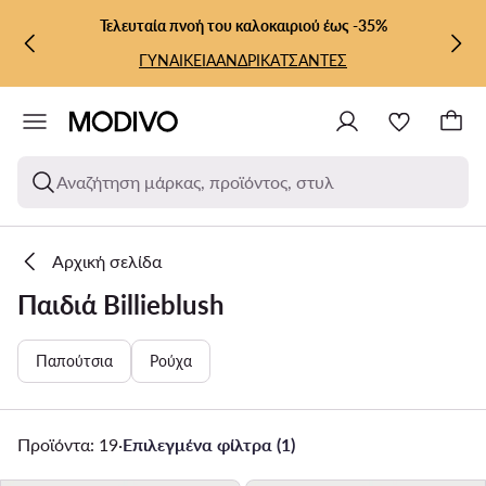
ΜΕΤΆΒΑΣΗ ΣΤΟ ΚΎΡΙΟ ΠΕΡΙΕΧΌΜΕΝΟ
ΜΕΤΆΒΑΣΗ ΣΤΗΝ ΑΝΑΖΉΤΗΣΗ
Τελευταία πνοή του καλοκαιριού έως -35%
ΓΥΝΑΙΚΕΙΑ
ΑΝΔΡΙΚΑ
ΤΣΑΝΤΕΣ
Αναζήτηση μάρκας, προϊόντος, στυλ
Αρχική σελίδα
Παιδιά Billieblush
Παπούτσια
Ρούχα
Προϊόντα: 19
·
Επιλεγμένα φίλτρα (1)