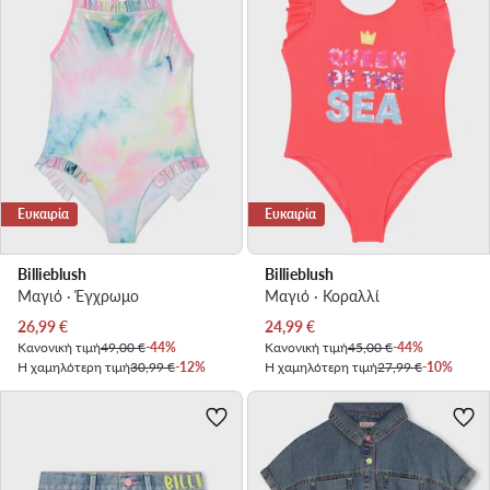
Ευκαιρία
Ευκαιρία
Billieblush
Billieblush
Μαγιό · Έγχρωμο
Μαγιό · Κοραλλί
Τρέχουσα τιμή
Τρέχουσα τιμή
26,99
€
24,99
€
Κανονική τιμή
49,00 €
-44%
Κανονική τιμή
45,00 €
-44%
Η χαμηλότερη τιμή
30,99 €
-12%
Η χαμηλότερη τιμή
27,99 €
-10%