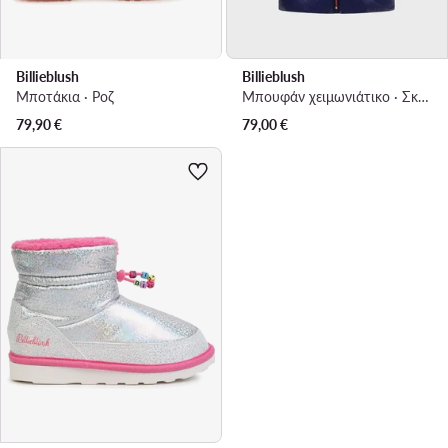
Billieblush
Billieblush
Μποτάκια · Ροζ
Μπουφάν χειμωνιάτικο · Σκούρο μπλε
79,90
€
79,00
€