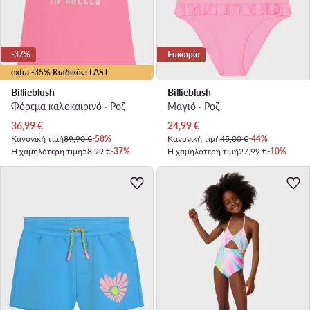
-37%
Ευκαιρία
extra -35% Κωδικός: LAST
Billieblush
Billieblush
Φόρεμα καλοκαιρινό · Ροζ
Μαγιό · Ροζ
Τρέχουσα τιμή
Τρέχουσα τιμή
36,99
€
24,99
€
Κανονική τιμή
89,90 €
-58%
Κανονική τιμή
45,00 €
-44%
Η χαμηλότερη τιμή
58,99 €
-37%
Η χαμηλότερη τιμή
27,99 €
-10%