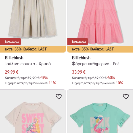
Ευκαιρία
Ευκαιρία
extra -35% Κωδικός: LAST
extra -35% Κωδικός: LAST
Billieblush
Billieblush
Τούλινη φούστα · Χρυσό
Φόρεμα καθημερινό · Ροζ
Τρέχουσα τιμή
Τρέχουσα τιμή
29,99
€
33,99
€
Κανονική τιμή
59,90 €
-49%
Κανονική τιμή
69,00 €
-50%
Η χαμηλότερη τιμή
33,99 €
-11%
Η χαμηλότερη τιμή
37,99 €
-10%