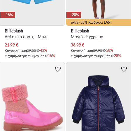
-15%
-28%
extra -35% Κωδικός: LAST
Billieblush
Billieblush
Αθλητικό σορτς · Μπλε
Μαγιό · Έγχρωμο
Τρέχουσα τιμή
Τρέχουσα τιμή
21,99
€
36,99
€
Κανονική τιμή
39,00 €
-43%
Κανονική τιμή
89,90 €
-58%
Η χαμηλότερη τιμή
25,99 €
-15%
Η χαμηλότερη τιμή
51,99 €
-28%