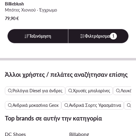
Billieblush
Μπότες Χιονιού · Έγχρωμο
79,90
€
Ταξινόμηση
Φιλτράρισμα
1
Άλλοι χρήστες / πελάτες αναζήτησαν επίσης
Ρολόγια Diesel για άνδρες
Χρυσές μπαλαρίνες
Λευκά σ
Ανδρικά μοκασίνια Geox
Ανδρικά Σορτς Υφασμάτινα
Γυ
Top brands σε αυτήν την κατηγορία
DC Shoes
Billabong