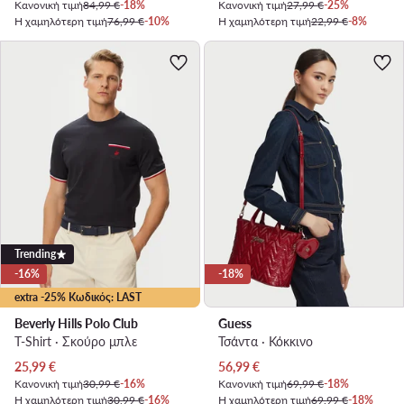
Κανονική τιμή
84,99 €
-18%
Κανονική τιμή
27,99 €
-25%
Η χαμηλότερη τιμή
76,99 €
-10%
Η χαμηλότερη τιμή
22,99 €
-8%
Trending
-16%
-18%
extra -25% Κωδικός: LAST
Beverly Hills Polo Club
Guess
T-Shirt · Σκούρο μπλε
Τσάντα · Κόκκινο
Τρέχουσα τιμή
Τρέχουσα τιμή
25,99
€
56,99
€
Κανονική τιμή
30,99 €
-16%
Κανονική τιμή
69,99 €
-18%
Η χαμηλότερη τιμή
30,99 €
-16%
Η χαμηλότερη τιμή
69,99 €
-18%