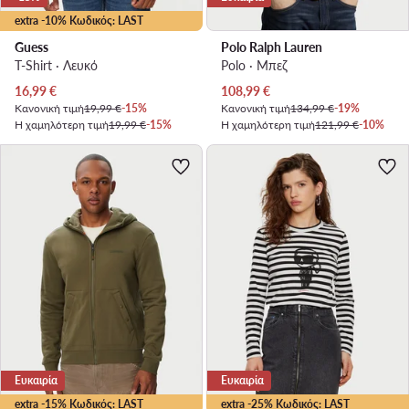
extra -10% Κωδικός: LAST
Guess
Polo Ralph Lauren
T-Shirt · Λευκό
Polo · Μπεζ
Τρέχουσα τιμή
Τρέχουσα τιμή
16,99
€
108,99
€
Κανονική τιμή
19,99 €
-15%
Κανονική τιμή
134,99 €
-19%
Η χαμηλότερη τιμή
19,99 €
-15%
Η χαμηλότερη τιμή
121,99 €
-10%
Ευκαιρία
Ευκαιρία
extra -15% Κωδικός: LAST
extra -25% Κωδικός: LAST