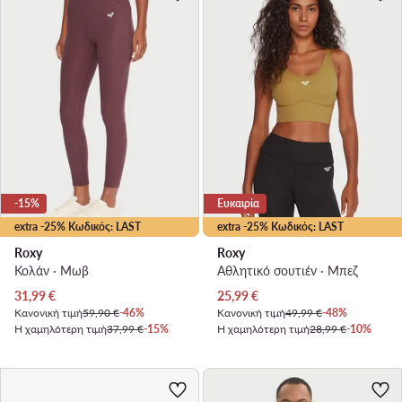
-15%
Ευκαιρία
extra -25% Κωδικός: LAST
extra -25% Κωδικός: LAST
Roxy
Roxy
Κολάν · Μωβ
Αθλητικό σουτιέν · Μπεζ
Τρέχουσα τιμή
Τρέχουσα τιμή
31,99
€
25,99
€
Κανονική τιμή
59,90 €
-46%
Κανονική τιμή
49,99 €
-48%
Η χαμηλότερη τιμή
37,99 €
-15%
Η χαμηλότερη τιμή
28,99 €
-10%