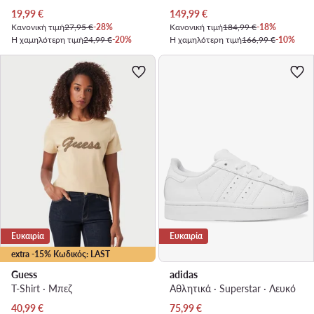
Τρέχουσα τιμή
Τρέχουσα τιμή
19,99
€
149,99
€
Κανονική τιμή
27,95 €
-28%
Κανονική τιμή
184,99 €
-18%
Η χαμηλότερη τιμή
24,99 €
-20%
Η χαμηλότερη τιμή
166,99 €
-10%
Ευκαιρία
Ευκαιρία
extra -15% Κωδικός: LAST
Guess
adidas
T-Shirt · Μπεζ
Αθλητικά · Superstar · Λευκό
Τρέχουσα τιμή
Τρέχουσα τιμή
40,99
€
75,99
€