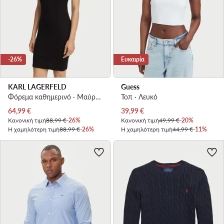
-26%
Ευκαιρία
KARL LAGERFELD
Guess
Φόρεμα καθημερινό · Μαύρο · Mini
Τοπ · Λευκό
Τρέχουσα τιμή
Τρέχουσα τιμή
64,99
€
39,99
€
Κανονική τιμή
88,99 €
-26%
Κανονική τιμή
49,99 €
-20%
Η χαμηλότερη τιμή
88,99 €
-26%
Η χαμηλότερη τιμή
44,99 €
-11%