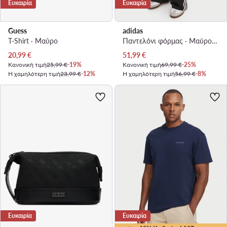
Ευκαιρία
Ευκαιρία
Guess
adidas
T-Shirt · Μαύρο
Παντελόνι φόρμας · Μαύρο · Relaxed Fit
Τρέχουσα τιμή
Τρέχουσα τιμή
20,99
€
51,99
€
Κανονική τιμή
25,99 €
-19%
Κανονική τιμή
69,99 €
-25%
Η χαμηλότερη τιμή
23,99 €
-12%
Η χαμηλότερη τιμή
56,99 €
-8%
Ευκαιρία
Ευκαιρία