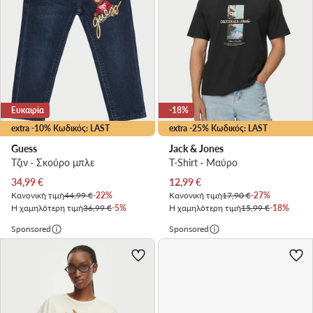
Ευκαιρία
-18%
extra -10% Κωδικός: LAST
extra -25% Κωδικός: LAST
Guess
Jack & Jones
Τζιν · Σκούρο μπλε
T-Shirt · Μαύρο
Τρέχουσα τιμή
Τρέχουσα τιμή
34,99
€
12,99
€
Κανονική τιμή
44,99 €
-22%
Κανονική τιμή
17,90 €
-27%
Η χαμηλότερη τιμή
36,99 €
-5%
Η χαμηλότερη τιμή
15,99 €
-18%
Sponsored
Sponsored