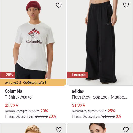
-20%
Ευκαιρία
extra -25% Κωδικός: LAST
Columbia
adidas
T-Shirt · Λευκό
Παντελόνι φόρμας · Μαύρο · Relaxed Fit
Τρέχουσα τιμή
Τρέχουσα τιμή
23,99
€
51,99
€
Κανονική τιμή
29,99 €
-20%
Κανονική τιμή
69,99 €
-25%
Η χαμηλότερη τιμή
29,99 €
-20%
Η χαμηλότερη τιμή
56,99 €
-8%