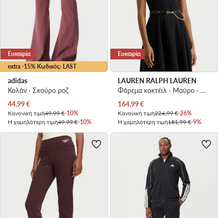
Ευκαιρία
Ευκαιρία
extra -15% Κωδικός: LAST
adidas
LAUREN RALPH LAUREN
Κολάν · Σκούρο ροζ
Φόρεμα κοκτέιλ · Μαύρο · Midi
Τρέχουσα τιμή
Τρέχουσα τιμή
44,99
€
164,99
€
Κανονική τιμή
49,99 €
-10%
Κανονική τιμή
224,99 €
-26%
Η χαμηλότερη τιμή
49,99 €
-10%
Η χαμηλότερη τιμή
181,99 €
-9%