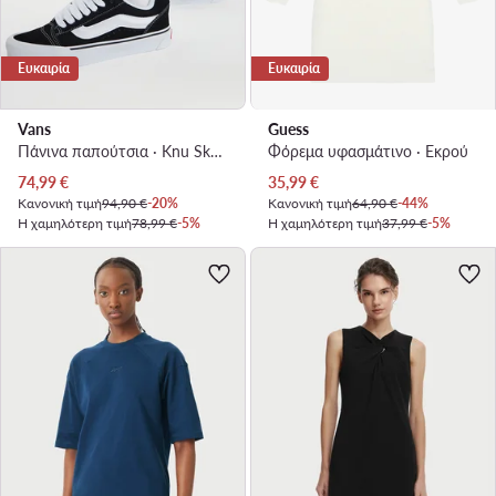
Ευκαιρία
Ευκαιρία
Vans
Guess
Πάνινα παπούτσια · Knu Skool · Μαύρο
Φόρεμα υφασμάτινο · Εκρού
Τρέχουσα τιμή
Τρέχουσα τιμή
74,99
€
35,99
€
Κανονική τιμή
94,90 €
-20%
Κανονική τιμή
64,90 €
-44%
Η χαμηλότερη τιμή
78,99 €
-5%
Η χαμηλότερη τιμή
37,99 €
-5%