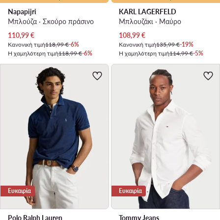
Napapijri
KARL LAGERFELD
Μπλούζα · Σκούρο πράσινο
Μπλουζάκι · Μαύρο
Τρέχουσα τιμή
Τρέχουσα τιμή
110,99
€
108,99
€
Κανονική τιμή
118,99 €
-6%
Κανονική τιμή
135,99 €
-19%
Η χαμηλότερη τιμή
118,99 €
-6%
Η χαμηλότερη τιμή
114,99 €
-5%
Ευκαιρία
Ευκαιρία
Polo Ralph Lauren
Tommy Jeans