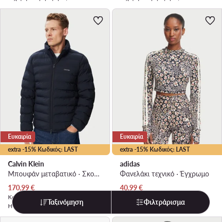
Ευκαιρία
Ευκαιρία
extra -15% Κωδικός: LAST
extra -15% Κωδικός: LAST
Calvin Klein
adidas
Μπουφάν μεταβατικό · Σκούρο μπλε
Φανελάκι τεχνικό · Έγχρωμο
Τρέχουσα τιμή
Τρέχουσα τιμή
170,99
€
40,99
€
Κανονική τιμή
189,99 €
-10%
Κανονική τιμή
44,99 €
-8%
Ταξινόμηση
Φιλτράρισμα
Η χαμηλότερη τιμή
189,99 €
-10%
Η χαμηλότερη τιμή
44,99 €
-8%