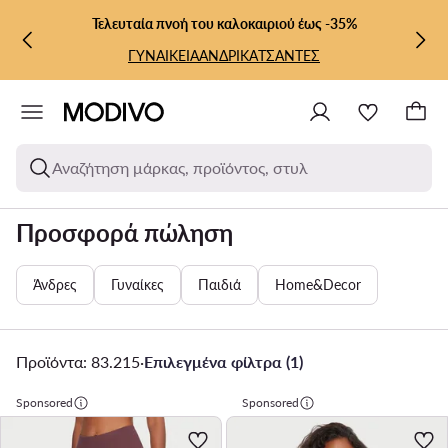
ΜΕΤΆΒΑΣΗ ΣΤΟ ΚΎΡΙΟ ΠΕΡΙΕΧΌΜΕΝΟ
ΜΕΤΆΒΑΣΗ ΣΤΗΝ ΑΝΑΖΉΤΗΣΗ
Τελευταία πνοή του καλοκαιριού έως -35%
ΓΥΝΑΙΚΕΙΑ
ΑΝΔΡΙΚΑ
ΤΣΑΝΤΕΣ
Αναζήτηση μάρκας, προϊόντος, στυλ
Προσφορά πώληση
Άνδρες
Γυναίκες
Παιδιά
Home&Decor
Προϊόντα: 83.215
·
Επιλεγμένα φίλτρα (1)
Sponsored
Sponsored