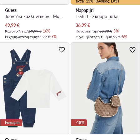
extra -15% Κωδικός: LAST
Guess
Napapijri
Τσαντάκι καλλυντικών · Μαύρο
T-Shirt · Σκούρο μπλε
Τρέχουσα τιμή
Τρέχουσα τιμή
49,99
€
36,99
€
Κανονική τιμή
59,99 €
-16%
Κανονική τιμή
38,99 €
-5%
Η χαμηλότερη τιμή
53,99 €
-7%
Η χαμηλότερη τιμή
38,99 €
-5%
Ευκαιρία
-18%
Guess
Guess