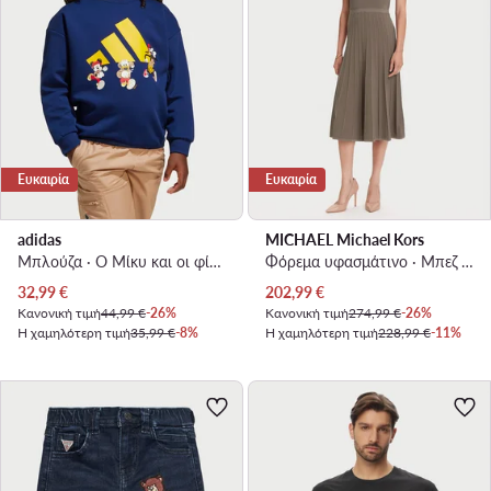
Ευκαιρία
Ευκαιρία
adidas
MICHAEL Michael Kors
Μπλούζα · Ο Μίκυ και οι φίλοι του · Σκούρο μπλε
Φόρεμα υφασμάτινο · Μπεζ · Midi
Τρέχουσα τιμή
Τρέχουσα τιμή
32,99
€
202,99
€
Κανονική τιμή
44,99 €
-26%
Κανονική τιμή
274,99 €
-26%
Η χαμηλότερη τιμή
35,99 €
-8%
Η χαμηλότερη τιμή
228,99 €
-11%