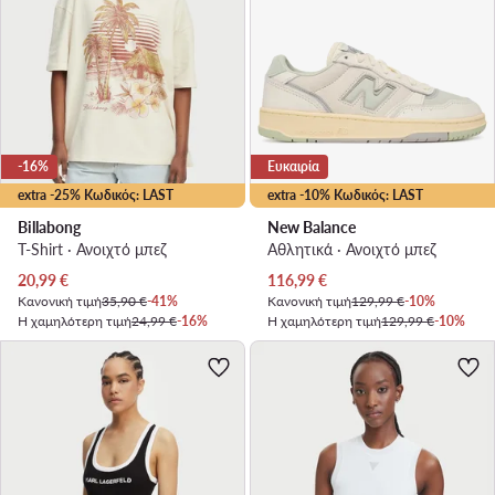
-16%
Ευκαιρία
extra -25% Κωδικός: LAST
extra -10% Κωδικός: LAST
Billabong
New Balance
T-Shirt · Ανοιχτό μπεζ
Αθλητικά · Ανοιχτό μπεζ
Τρέχουσα τιμή
Τρέχουσα τιμή
20,99
€
116,99
€
Κανονική τιμή
35,90 €
-41%
Κανονική τιμή
129,99 €
-10%
Η χαμηλότερη τιμή
24,99 €
-16%
Η χαμηλότερη τιμή
129,99 €
-10%