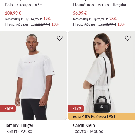
Polo · Σκούρο μπλε
Πουκάμισο · Λευκό · Regular Fit
Τρέχουσα τιμή
Τρέχουσα τιμή
108,99
€
56,99
€
Κανονική τιμή
134,99 €
-19%
Κανονική τιμή
79,90 €
-28%
Η χαμηλότερη τιμή
121,99 €
-10%
Η χαμηλότερη τιμή
65,99 €
-13%
-16%
-15%
extra -10% Κωδικός: LAST
Tommy Hilfiger
Calvin Klein
T-Shirt · Λευκό
Τσάντα · Μαύρο