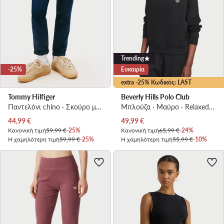
Trending
-25%
Ευκαιρία
extra -25% Κωδικός: LAST
Tommy Hilfiger
Beverly Hills Polo Club
Παντελόνι chino · Σκούρο μπλε
Μπλούζα · Μαύρο · Relaxed Fit
Τρέχουσα τιμή
Τρέχουσα τιμή
44,99
€
49,99
€
Κανονική τιμή
59,99 €
-25%
Κανονική τιμή
65,99 €
-24%
Η χαμηλότερη τιμή
59,99 €
-25%
Η χαμηλότερη τιμή
55,99 €
-10%