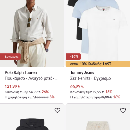
Ευκαιρία
-16%
extra -10% Κωδικός: LAST
Polo Ralph Lauren
Tommy Jeans
Πουκάμισο · Ανοιχτό μπεζ · Slim Fit
Σετ t-shirts · Έγχρωμο
Τρέχουσα τιμή
Τρέχουσα τιμή
121,99
€
66,99
€
Κανονική τιμή
164,99 €
-26%
Κανονική τιμή
79,99 €
-16%
Η χαμηλότερη τιμή
133,99 €
-8%
Η χαμηλότερη τιμή
79,99 €
-16%