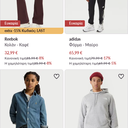
Ευκαιρία
Ευκαιρία
extra -15% Κωδικός: LAST
Reebok
adidas
Κολάν · Καφέ
Φόρμα · Μαύρο
Τρέχουσα τιμή
Τρέχουσα τιμή
32,99
€
65,99
€
Κανονική τιμή
35,99 €
-8%
Κανονική τιμή
79,99 €
-17%
Η χαμηλότερη τιμή
35,99 €
-8%
Η χαμηλότερη τιμή
69,99 €
-5%