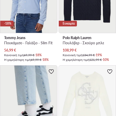
-18%
Ευκαιρία
Tommy Jeans
Polo Ralph Lauren
Πουκάμισο · Γαλάζιο · Slim Fit
Πουλόβερ · Σκούρο μπλε
Τρέχουσα τιμή
Τρέχουσα τιμή
56,99
€
108,99
€
Κανονική τιμή
69,99 €
-18%
Κανονική τιμή
134,99 €
-19%
Η χαμηλότερη τιμή
69,99 €
-18%
Η χαμηλότερη τιμή
121,99 €
-10%