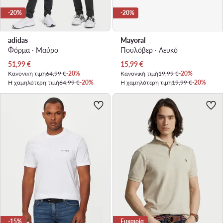
-20%
-20%
adidas
Mayoral
Φόρμα · Μαύρο
Πουλόβερ · Λευκό
Τρέχουσα τιμή
Τρέχουσα τιμή
51,99
€
15,99
€
Κανονική τιμή
64,99 €
-20%
Κανονική τιμή
19,99 €
-20%
Η χαμηλότερη τιμή
64,99 €
-20%
Η χαμηλότερη τιμή
19,99 €
-20%
-15%
Ευκαιρία