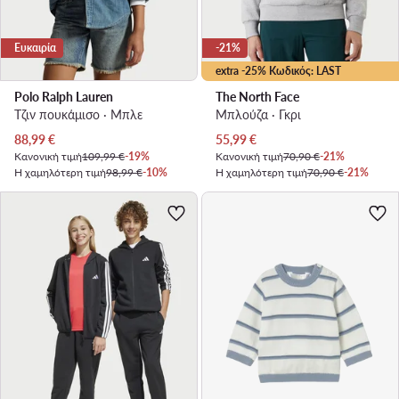
Ευκαιρία
-21%
extra -25% Κωδικός: LAST
Polo Ralph Lauren
The North Face
Τζιν πουκάμισο · Μπλε
Μπλούζα · Γκρι
Τρέχουσα τιμή
Τρέχουσα τιμή
88,99
€
55,99
€
Κανονική τιμή
109,99 €
-19%
Κανονική τιμή
70,90 €
-21%
Η χαμηλότερη τιμή
98,99 €
-10%
Η χαμηλότερη τιμή
70,90 €
-21%