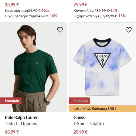
Τρέχουσα τιμή
Τρέχουσα τιμή
28,99
€
75,99
€
Κανονική τιμή
34,90 €
-16%
Κανονική τιμή
89,99 €
-15%
Η χαμηλότερη τιμή
34,90 €
-16%
Η χαμηλότερη τιμή
89,99 €
-15%
Ευκαιρία
Ευκαιρία
extra -25% Κωδικός: LAST
Polo Ralph Lauren
Guess
T-Shirt · Πράσινο
T-Shirt · Γαλάζιο
Τρέχουσα τιμή
Τρέχουσα τιμή
68,99
€
20,99
€