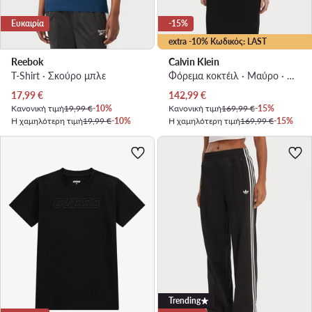
Ευκαιρία
-15%
extra -10% Κωδικός: LAST
Reebok
Calvin Klein
T-Shirt · Σκούρο μπλε
Φόρεμα κοκτέιλ · Μαύρο · Mini
Τρέχουσα τιμή
Τρέχουσα τιμή
17,99
€
142,99
€
Κανονική τιμή
19,99 €
-10%
Κανονική τιμή
169,99 €
-15%
Η χαμηλότερη τιμή
19,99 €
-10%
Η χαμηλότερη τιμή
169,99 €
-15%
Trending