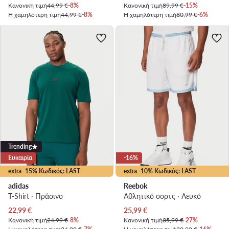
Κανονική τιμή
44,99 €
-8%
Κανονική τιμή
89,99 €
-15%
Η χαμηλότερη τιμή
44,99 €
-8%
Η χαμηλότερη τιμή
80,99 €
-6%
Trending
Ευκαιρία
-16%
extra -15% Κωδικός: LAST
extra -10% Κωδικός: LAST
adidas
Reebok
T-Shirt · Πράσινο
Αθλητικό σορτς · Λευκό
Τρέχουσα τιμή
Τρέχουσα τιμή
22,99
€
25,99
€
Κανονική τιμή
24,99 €
-8%
Κανονική τιμή
35,99 €
-27%