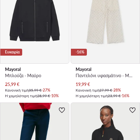
Ευκαιρία
-16%
Mayoral
Mayoral
Μπλούζα · Μαύρο
Παντελόνι υφασμάτινο · Μπεζ
Τρέχουσα τιμή
Τρέχουσα τιμή
25,99
€
19,99
€
Κανονική τιμή
35,99 €
-27%
Κανονική τιμή
27,99 €
-28%
Η χαμηλότερη τιμή
28,99 €
-10%
Η χαμηλότερη τιμή
23,99 €
-16%