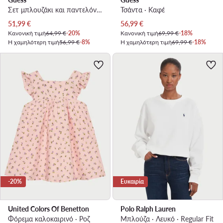
Σετ μπλουζάκι και παντελόνι · Λευκό
Τσάντα · Καφέ
Τρέχουσα τιμή
Τρέχουσα τιμή
51,99
€
56,99
€
Κανονική τιμή
64,99 €
-20%
Κανονική τιμή
69,99 €
-18%
Η χαμηλότερη τιμή
56,99 €
-8%
Η χαμηλότερη τιμή
69,99 €
-18%
-20%
Ευκαιρία
United Colors Of Benetton
Polo Ralph Lauren
Φόρεμα καλοκαιρινό · Ροζ
Μπλούζα · Λευκό · Regular Fit