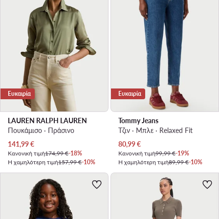
Ευκαιρία
Ευκαιρία
LAUREN RALPH LAUREN
Tommy Jeans
Πουκάμισο · Πράσινο
Τζιν · Μπλε · Relaxed Fit
Τρέχουσα τιμή
Τρέχουσα τιμή
141,99
€
80,99
€
Κανονική τιμή
174,99 €
-18%
Κανονική τιμή
99,99 €
-19%
Η χαμηλότερη τιμή
157,99 €
-10%
Η χαμηλότερη τιμή
89,99 €
-10%