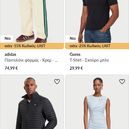
Νέα
Νέα
extra -15% Κωδικός: LAST
extra -25% Κωδικός: LAST
adidas
Guess
Παντελόνι φόρμας · Κρεμ · Regular Fit
T-Shirt · Σκούρο μπλε
74,99
€
29,99
€