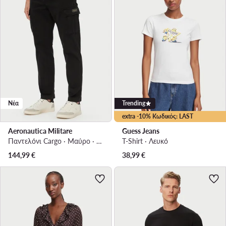
Νέα
Trending
extra -10% Κωδικός: LAST
Aeronautica Militare
Guess Jeans
Παντελόνι Cargo · Μαύρο · Regular Fit
T-Shirt · Λευκό
144,99
€
38,99
€