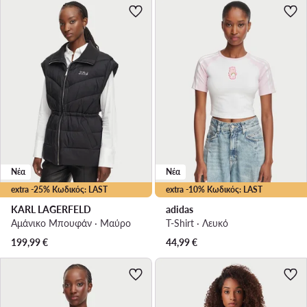
Νέα
Νέα
extra -25% Κωδικός: LAST
extra -10% Κωδικός: LAST
KARL LAGERFELD
adidas
Αμάνικο Μπουφάν · Μαύρο
T-Shirt · Λευκό
199,99
€
44,99
€