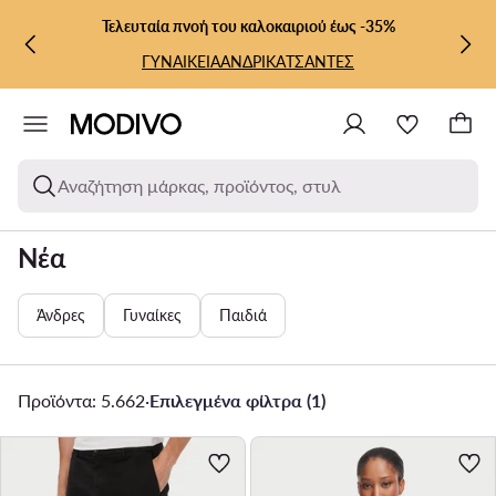
ΜΕΤΆΒΑΣΗ ΣΤΟ ΚΎΡΙΟ ΠΕΡΙΕΧΌΜΕΝΟ
ΜΕΤΆΒΑΣΗ ΣΤΗΝ ΑΝΑΖΉΤΗΣΗ
Τελευταία πνοή του καλοκαιριού έως -35%
ΓΥΝΑΙΚΕΙΑ
ΑΝΔΡΙΚΑ
ΤΣΑΝΤΕΣ
Αναζήτηση μάρκας, προϊόντος, στυλ
Νέα
Άνδρες
Γυναίκες
Παιδιά
Προϊόντα: 5.662
·
Επιλεγμένα φίλτρα (1)