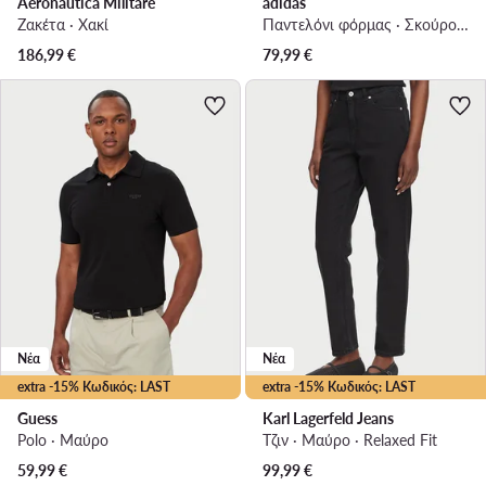
Aeronautica Militare
adidas
Ζακέτα · Χακί
Παντελόνι φόρμας · Σκούρο μπλε · Regular Fit
186,99
€
79,99
€
Νέα
Νέα
extra -15% Κωδικός: LAST
extra -15% Κωδικός: LAST
Guess
Karl Lagerfeld Jeans
Polo · Μαύρο
Τζιν · Μαύρο · Relaxed Fit
59,99
€
99,99
€