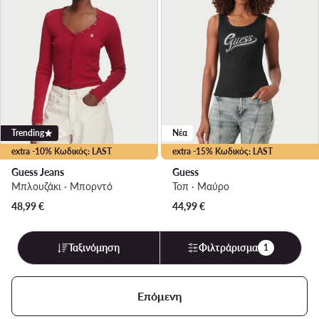
Trending
Νέα
extra -10% Κωδικός: LAST
extra -15% Κωδικός: LAST
Guess Jeans
Guess
Μπλουζάκι · Μπορντό
Τοπ · Μαύρο
48,99
€
44,99
€
Ταξινόμηση
Φιλτράρισμα
1
Επόμενη