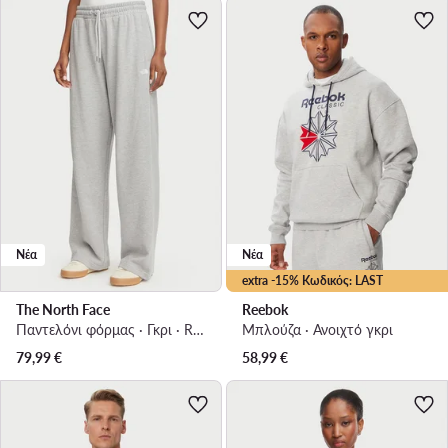
Νέα
Νέα
extra -15% Κωδικός: LAST
The North Face
Reebok
Παντελόνι φόρμας · Γκρι · Regular Fit
Μπλούζα · Ανοιχτό γκρι
79,99
€
58,99
€