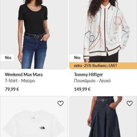
Νέα
Νέα
extra -25% Κωδικός: LAST
Weekend Max Mara
Tommy Hilfiger
T-Shirt · Μαύρο
Πουκάμισο · Λευκό
79,99
€
149,99
€