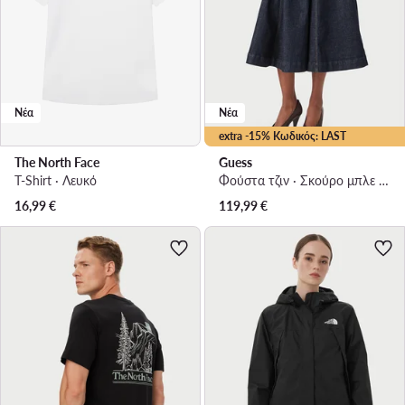
Νέα
Νέα
extra -15% Κωδικός: LAST
The North Face
Guess
T-Shirt · Λευκό
Φούστα τζιν · Σκούρο μπλε · Midi
16,99
€
119,99
€