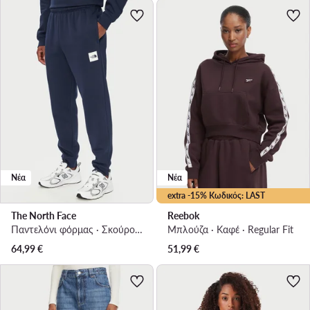
Νέα
Νέα
extra -15% Κωδικός: LAST
The North Face
Reebok
Παντελόνι φόρμας · Σκούρο μπλε · Regular Fit
Μπλούζα · Καφέ · Regular Fit
64,99
€
51,99
€