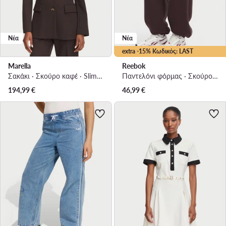
Νέα
Νέα
extra -15% Κωδικός: LAST
Marella
Reebok
Σακάκι · Σκούρο καφέ · Slim Fit
Παντελόνι φόρμας · Σκούρο καφέ · Regular Fit
194,99
€
46,99
€