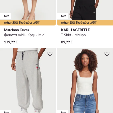
Νέα
Νέα
extra -25% Κωδικός: LAST
extra -15% Κωδικός: LAST
Marciano Guess
KARL LAGERFELD
Φούστα midi · Κρεμ · Midi
T-Shirt · Μαύρο
139,99
€
89,99
€
Νέα
Νέα