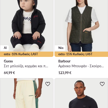
AI
Νέα
extra -10% Κωδικός: LAST
extra -15% Κωδικός: LAST
Guess
Barbour
Σετ μπλούζα, κορμάκι και παντελόνι φόρμας · Σκούρο μπλε
Αμάνικο Μπουφάν · Σκούρο πράσινο
64,99
€
123,99
€