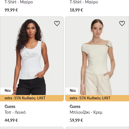
T-Shirt · Μαύρο
T-Shirt · Μαύρο
99,99
€
18,99
€
Νέα
Νέα
extra -15% Κωδικός: LAST
extra -15% Κωδικός: LAST
Guess
Guess
Τοπ · Λευκό
Μπλουζάκι · Κρεμ
44,99
€
59,99
€