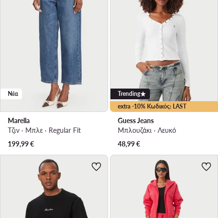
Νέα
Trending
extra -10% Κωδικός: LAST
Marella
Guess Jeans
Τζιν · Μπλε · Regular Fit
Μπλουζάκι · Λευκό
199,99
€
48,99
€