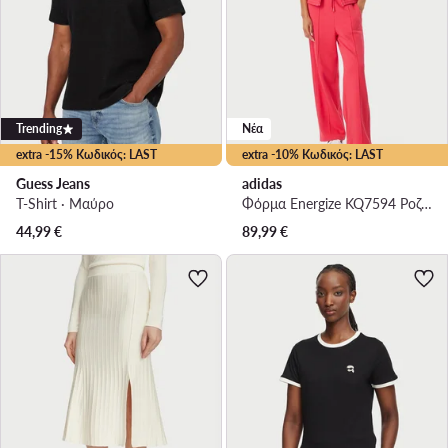
Trending
Νέα
extra -15% Κωδικός: LAST
extra -10% Κωδικός: LAST
Guess Jeans
adidas
T-Shirt · Μαύρο
Φόρμα Energize KQ7594 Ροζ Regular Fit
44,99
€
89,99
€