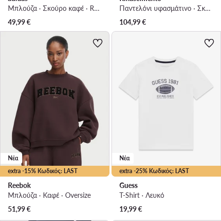
Μπλούζα · Σκούρο καφέ · Regular Fit
Παντελόνι υφασμάτινο · Σκούρο μπλε · Regular Fit
49,99
€
104,99
€
Νέα
Νέα
extra -15% Κωδικός: LAST
extra -25% Κωδικός: LAST
Reebok
Guess
Μπλούζα · Καφέ · Oversize
T-Shirt · Λευκό
51,99
€
19,99
€