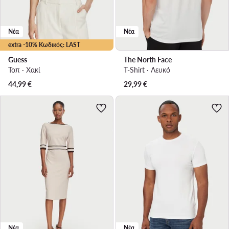
Νέα
Νέα
extra -10% Κωδικός: LAST
Guess
The North Face
Τοπ · Χακί
T-Shirt · Λευκό
44,99
€
29,99
€
Νέα
Νέα