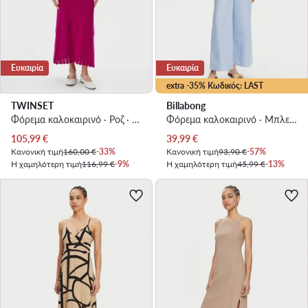
Ευκαιρία
Ευκαιρία
extra -35% Κωδικός: LAST
TWINSET
Billabong
Φόρεμα καλοκαιρινό · Ροζ · Maxi
Φόρεμα καλοκαιρινό · Μπλε · Maxi
Τρέχουσα τιμή
Τρέχουσα τιμή
105,99
€
39,99
€
Κανονική τιμή
160,00 €
-33%
Κανονική τιμή
93,90 €
-57%
Η χαμηλότερη τιμή
116,99 €
-9%
Η χαμηλότερη τιμή
45,99 €
-13%