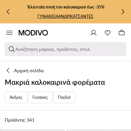
ΜΕΤΆΒΑΣΗ ΣΤΟ ΚΎΡΙΟ ΠΕΡΙΕΧΌΜΕΝΟ
ΜΕΤΆΒΑΣΗ ΣΤΗΝ ΑΝΑΖΉΤΗΣΗ
Τελευταία πνοή του καλοκαιριού έως -35%
ΓΥΝΑΙΚΕΙΑ
ΑΝΔΡΙΚΑ
ΤΣΑΝΤΕΣ
Αναζήτηση μάρκας, προϊόντος, στυλ
Αρχική σελίδα
Μακριά καλοκαιρινά φορέματα
Άνδρες
Γυναίκες
Παιδιά
Προϊόντα: 341