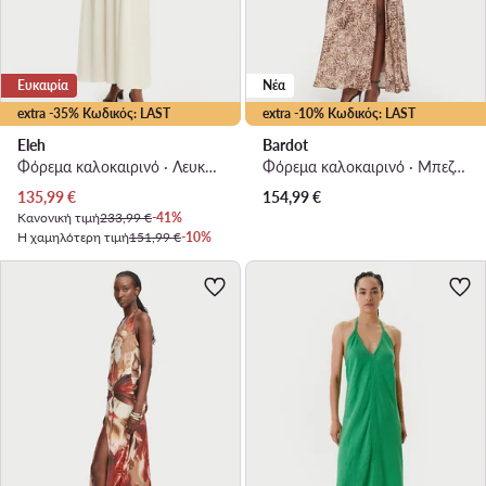
Ευκαιρία
Νέα
extra -35% Κωδικός: LAST
extra -10% Κωδικός: LAST
Eleh
Bardot
Φόρεμα καλοκαιρινό · Λευκό · Maxi
Φόρεμα καλοκαιρινό · Μπεζ · Maxi
Τρέχουσα τιμή
135,99
€
154,99
€
Κανονική τιμή
233,99 €
-41%
Η χαμηλότερη τιμή
151,99 €
-10%