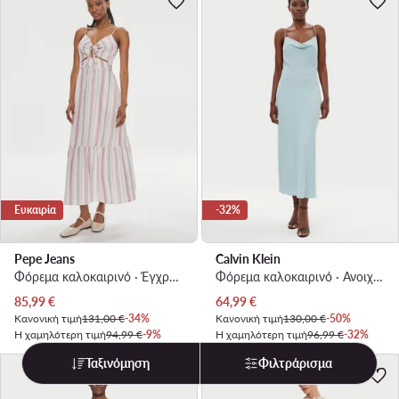
Ευκαιρία
-32%
Pepe Jeans
Calvin Klein
Φόρεμα καλοκαιρινό · Έγχρωμο · Maxi
Φόρεμα καλοκαιρινό · Ανοιχτό μπλε · Maxi
Τρέχουσα τιμή
Τρέχουσα τιμή
85,99
€
64,99
€
Κανονική τιμή
131,00 €
-34%
Κανονική τιμή
130,00 €
-50%
Η χαμηλότερη τιμή
94,99 €
-9%
Η χαμηλότερη τιμή
96,99 €
-32%
Ταξινόμηση
Φιλτράρισμα