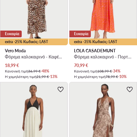
Ευκαιρία
Ευκαιρία
extra -25% Κωδικός: LAST
extra -35% Κωδικός: LAST
Vero Moda
LOLA CASADEMUNT
Φόρεμα καλοκαιρινό · Καφέ · Maxi
Φόρεμα καλοκαιρινό · Πορτοκαλί · Maxi
Τρέχουσα τιμή
Τρέχουσα τιμή
18,99
€
70,99
€
Κανονική τιμή
36,99 €
-48%
Κανονική τιμή
108,99 €
-34%
Η χαμηλότερη τιμή
21,99 €
-13%
Η χαμηλότερη τιμή
78,99 €
-10%