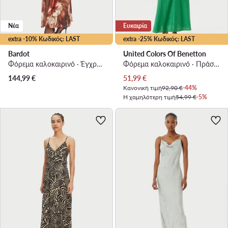
Νέα
Ευκαιρία
extra -10% Κωδικός: LAST
extra -25% Κωδικός: LAST
Bardot
United Colors Of Benetton
Φόρεμα καλοκαιρινό · Έγχρωμο · Maxi
Φόρεμα καλοκαιρινό · Πράσινο · Maxi
Τρέχουσα τιμή
144,99
€
51,99
€
Κανονική τιμή
92,90 €
-44%
Η χαμηλότερη τιμή
54,99 €
-5%