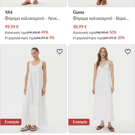
YAS
Guess
Φόρεμα καλοκαιρινό · Λευκό · Maxi
Φόρεμα καλοκαιρινό · Κοραλλί · Maxi
Τρέχουσα τιμή
Τρέχουσα τιμή
49,99
€
48,99
€
Κανονική τιμή
99,90 €
-49%
Κανονική τιμή
98,90 €
-50%
Η χαμηλότερη τιμή
54,99 €
-9%
Η χαμηλότερη τιμή
69,99 €
-30%
Ευκαιρία
Ευκαιρία