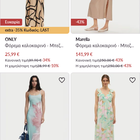
Ευκαιρία
-43%
extra -35% Κωδικός: LAST
ONLY
Marella
Φόρεμα καλοκαιρινό · Μπεζ · Maxi
Φόρεμα καλοκαιρινό · Μπεζ · Maxi
Τρέχουσα τιμή
Τρέχουσα τιμή
25,99
€
141,99
€
Κανονική τιμή
39,90 €
-34%
Κανονική τιμή
250,00 €
-43%
Η χαμηλότερη τιμή
28,99 €
-10%
Η χαμηλότερη τιμή
250,00 €
-43%