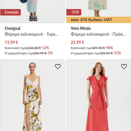
Ευκαιρία
-15%
extra -25% Κωδικός: LAST
Desigual
Vero Moda
Φόρεμα καλοκαιρινό · Τυρκουάζ · Maxi
Φόρεμα καλοκαιρινό · Πράσινο · Maxi
Τρέχουσα τιμή
Τρέχουσα τιμή
51,99
€
21,99
€
Κανονική τιμή
110,00 €
-52%
Κανονική τιμή
39,90 €
-44%
Η χαμηλότερη τιμή
54,99 €
-5%
Η χαμηλότερη τιμή
25,99 €
-15%