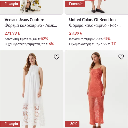
Ευκαιρία
Ευκαιρία
Versace Jeans Couture
United Colors Of Benetton
Φόρεμα καλοκαιρινό · Λευκό · Maxi
Φόρεμα καλοκαιρινό · Ροζ · Maxi
Τρέχουσα τιμή
Τρέχουσα τιμή
271,99
€
23,99
€
Κανονική τιμή
570,00 €
-52%
Κανονική τιμή
47,90 €
-49%
Η χαμηλότερη τιμή
290,99 €
-6%
Η χαμηλότερη τιμή
25,99 €
-7%
Ευκαιρία
-30%