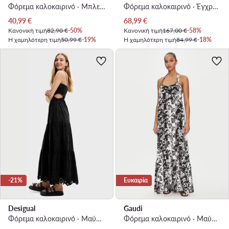
Φόρεμα καλοκαιρινό · Μπλε · Maxi
Φόρεμα καλοκαιρινό · Έγχρωμο · Maxi
Τρέχουσα τιμή
Τρέχουσα τιμή
40,99
€
68,99
€
Κανονική τιμή
82,90 €
-50%
Κανονική τιμή
167,00 €
-58%
Η χαμηλότερη τιμή
50,99 €
-19%
Η χαμηλότερη τιμή
84,99 €
-18%
-21%
Ευκαιρία
Desigual
Gaudi
Φόρεμα καλοκαιρινό · Μαύρο · Maxi
Φόρεμα καλοκαιρινό · Μαύρο · Maxi