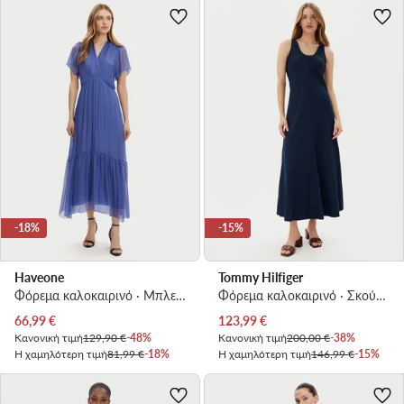
-18%
-15%
Haveone
Tommy Hilfiger
Φόρεμα καλοκαιρινό · Μπλε · Maxi
Φόρεμα καλοκαιρινό · Σκούρο μπλε · Maxi
Τρέχουσα τιμή
Τρέχουσα τιμή
66,99
€
123,99
€
Κανονική τιμή
129,90 €
-48%
Κανονική τιμή
200,00 €
-38%
Η χαμηλότερη τιμή
81,99 €
-18%
Η χαμηλότερη τιμή
146,99 €
-15%