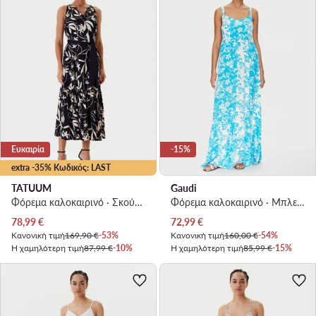
Ευκαιρία
-15%
extra -35% Κωδικός: LAST
TATUUM
Gaudi
Φόρεμα καλοκαιρινό · Σκούρο μπλε · Maxi
Φόρεμα καλοκαιρινό · Μπλε · Maxi
Τρέχουσα τιμή
Τρέχουσα τιμή
78,99
€
72,99
€
Κανονική τιμή
169,90 €
-53%
Κανονική τιμή
160,00 €
-54%
Η χαμηλότερη τιμή
87,99 €
-10%
Η χαμηλότερη τιμή
85,99 €
-15%