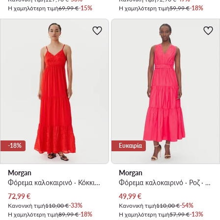
Η χαμηλότερη τιμή
69,99 €
-15%
Η χαμηλότερη τιμή
59,99 €
-18%
-18%
Ευκαιρία
Morgan
Morgan
Φόρεμα καλοκαιρινό · Κόκκινο · Maxi
Φόρεμα καλοκαιρινό · Ροζ · Maxi
Τρέχουσα τιμή
Τρέχουσα τιμή
72,99
€
49,99
€
Κανονική τιμή
110,00 €
-33%
Κανονική τιμή
110,00 €
-54%
Η χαμηλότερη τιμή
89,99 €
-18%
Η χαμηλότερη τιμή
57,99 €
-13%