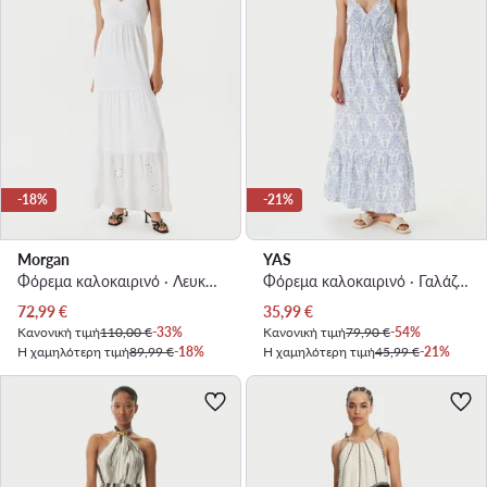
-18%
-21%
Morgan
YAS
Φόρεμα καλοκαιρινό · Λευκό · Maxi
Φόρεμα καλοκαιρινό · Γαλάζιο · Maxi
Τρέχουσα τιμή
Τρέχουσα τιμή
72,99
€
35,99
€
Κανονική τιμή
110,00 €
-33%
Κανονική τιμή
79,90 €
-54%
Η χαμηλότερη τιμή
89,99 €
-18%
Η χαμηλότερη τιμή
45,99 €
-21%