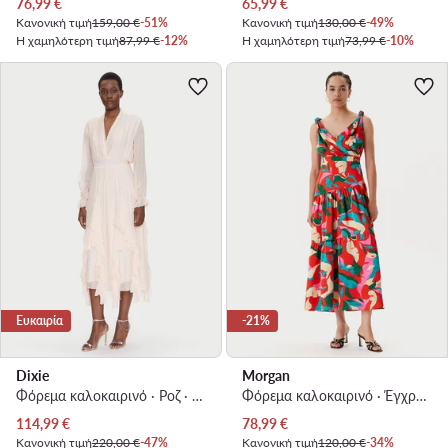
Τρέχουσα τιμή
Τρέχουσα τιμή
76,99
€
65,99
€
Κανονική τιμή
159,00 €
-51%
Κανονική τιμή
130,00 €
-49%
Η χαμηλότερη τιμή
87,99 €
-12%
Η χαμηλότερη τιμή
73,99 €
-10%
Ευκαιρία
-21%
Dixie
Morgan
Φόρεμα καλοκαιρινό · Ροζ · Maxi
Φόρεμα καλοκαιρινό · Έγχρωμο · Maxi
Τρέχουσα τιμή
Τρέχουσα τιμή
114,99
€
78,99
€
Κανονική τιμή
220,00 €
-47%
Κανονική τιμή
120,00 €
-34%