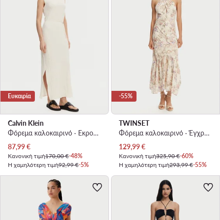
Ευκαιρία
-55%
Calvin Klein
TWINSET
Φόρεμα καλοκαιρινό · Εκρού · Maxi
Φόρεμα καλοκαιρινό · Έγχρωμο · Maxi
Τρέχουσα τιμή
Τρέχουσα τιμή
87,99
€
129,99
€
Κανονική τιμή
170,00 €
-48%
Κανονική τιμή
325,90 €
-60%
Η χαμηλότερη τιμή
92,99 €
-5%
Η χαμηλότερη τιμή
293,99 €
-55%