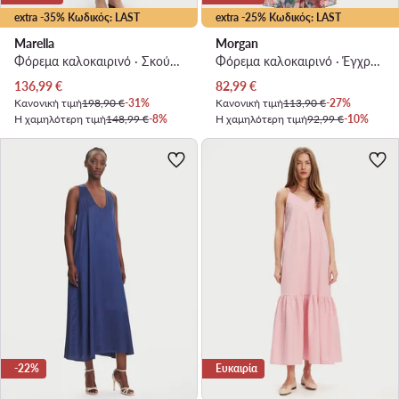
extra -35% Κωδικός: LAST
extra -25% Κωδικός: LAST
Marella
Morgan
Φόρεμα καλοκαιρινό · Σκούρο μπλε · Maxi
Φόρεμα καλοκαιρινό · Έγχρωμο · Maxi
Τρέχουσα τιμή
Τρέχουσα τιμή
136,99
€
82,99
€
Κανονική τιμή
198,90 €
-31%
Κανονική τιμή
113,90 €
-27%
Η χαμηλότερη τιμή
148,99 €
-8%
Η χαμηλότερη τιμή
92,99 €
-10%
-22%
Ευκαιρία