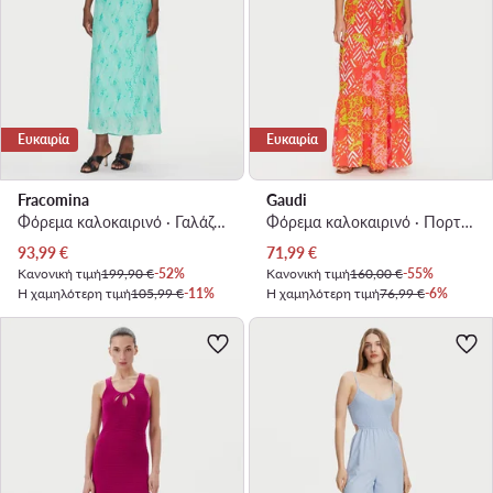
Ευκαιρία
Ευκαιρία
Fracomina
Gaudi
Φόρεμα καλοκαιρινό · Γαλάζιο · Maxi
Φόρεμα καλοκαιρινό · Πορτοκαλί · Maxi
Τρέχουσα τιμή
Τρέχουσα τιμή
93,99
€
71,99
€
Κανονική τιμή
199,90 €
-52%
Κανονική τιμή
160,00 €
-55%
Η χαμηλότερη τιμή
105,99 €
-11%
Η χαμηλότερη τιμή
76,99 €
-6%