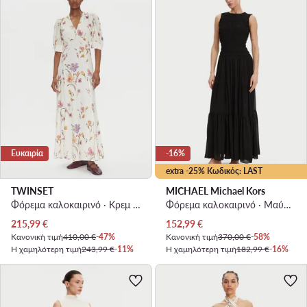
Ευκαιρία
-16%
extra -25% Κωδικός: LAST
TWINSET
MICHAEL Michael Kors
Φόρεμα καλοκαιρινό · Κρεμ · Maxi
Φόρεμα καλοκαιρινό · Μαύρο · Maxi
Τρέχουσα τιμή
Τρέχουσα τιμή
215,99
€
152,99
€
Κανονική τιμή
410,00 €
-47%
Κανονική τιμή
370,00 €
-58%
Η χαμηλότερη τιμή
243,99 €
-11%
Η χαμηλότερη τιμή
182,99 €
-16%