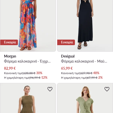
Ευκαιρία
Ευκαιρία
Morgan
Desigual
Φόρεμα καλοκαιρινό · Έγχρωμο · Maxi
Φόρεμα καλοκαιρινό · Μαύρο · Maxi
Τρέχουσα τιμή
Τρέχουσα τιμή
82,99
€
65,99
€
Κανονική τιμή
120,00 €
-30%
Κανονική τιμή
127,90 €
-48%
Η χαμηλότερη τιμή
94,99 €
-12%
Η χαμηλότερη τιμή
67,99 €
-2%