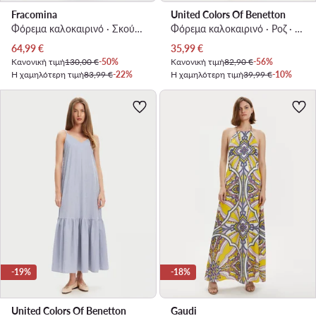
Fracomina
United Colors Of Benetton
Φόρεμα καλοκαιρινό · Σκούρο μπλε · Maxi
Φόρεμα καλοκαιρινό · Ροζ · Maxi
Τρέχουσα τιμή
Τρέχουσα τιμή
64,99
€
35,99
€
Κανονική τιμή
130,00 €
-50%
Κανονική τιμή
82,90 €
-56%
Η χαμηλότερη τιμή
83,99 €
-22%
Η χαμηλότερη τιμή
39,99 €
-10%
-19%
-18%
United Colors Of Benetton
Gaudi