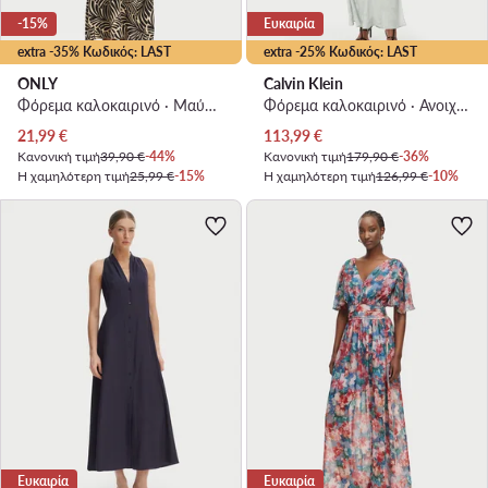
-15%
Ευκαιρία
extra -35% Κωδικός: LAST
extra -25% Κωδικός: LAST
ONLY
Calvin Klein
Φόρεμα καλοκαιρινό · Μαύρο · Maxi
Φόρεμα καλοκαιρινό · Ανοιχτό πράσινο · Maxi
Τρέχουσα τιμή
Τρέχουσα τιμή
21,99
€
113,99
€
Κανονική τιμή
39,90 €
-44%
Κανονική τιμή
179,90 €
-36%
Η χαμηλότερη τιμή
25,99 €
-15%
Η χαμηλότερη τιμή
126,99 €
-10%
Ευκαιρία
Ευκαιρία