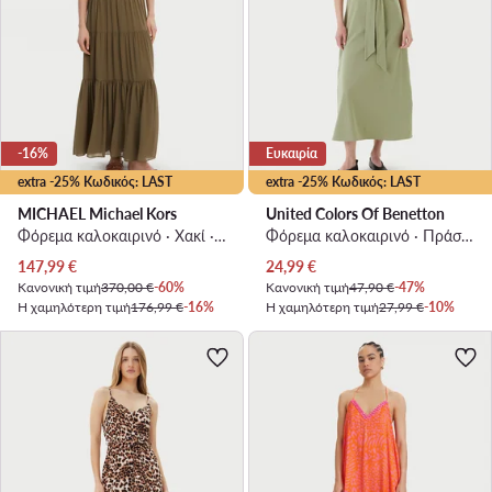
-16%
Ευκαιρία
extra -25% Κωδικός: LAST
extra -25% Κωδικός: LAST
MICHAEL Michael Kors
United Colors Of Benetton
Φόρεμα καλοκαιρινό · Χακί · Maxi
Φόρεμα καλοκαιρινό · Πράσινο · Maxi
Τρέχουσα τιμή
Τρέχουσα τιμή
147,99
€
24,99
€
Κανονική τιμή
370,00 €
-60%
Κανονική τιμή
47,90 €
-47%
Η χαμηλότερη τιμή
176,99 €
-16%
Η χαμηλότερη τιμή
27,99 €
-10%