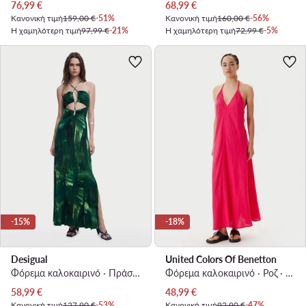
Τρέχουσα τιμή
Τρέχουσα τιμή
76,99
€
68,99
€
Κανονική τιμή
159,00 €
-51%
Κανονική τιμή
160,00 €
-56%
Η χαμηλότερη τιμή
97,99 €
-21%
Η χαμηλότερη τιμή
72,99 €
-5%
-15%
-18%
Desigual
United Colors Of Benetton
Φόρεμα καλοκαιρινό · Πράσινο · Maxi
Φόρεμα καλοκαιρινό · Ροζ · Maxi
Τρέχουσα τιμή
Τρέχουσα τιμή
58,99
€
48,99
€
Κανονική τιμή
127,90 €
-53%
Κανονική τιμή
92,90 €
-47%