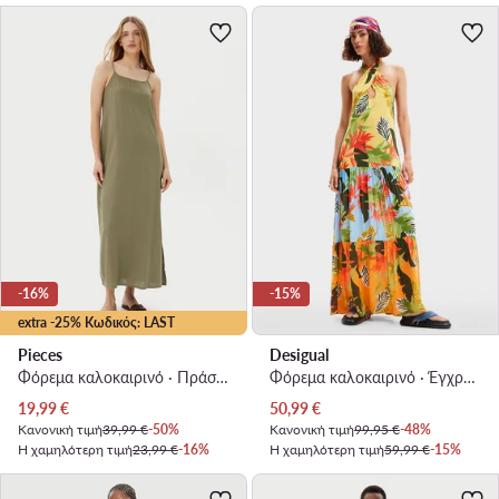
-16%
-15%
extra -25% Κωδικός: LAST
Pieces
Desigual
Φόρεμα καλοκαιρινό · Πράσινο · Maxi
Φόρεμα καλοκαιρινό · Έγχρωμο · Maxi
Τρέχουσα τιμή
Τρέχουσα τιμή
19,99
€
50,99
€
Κανονική τιμή
39,99 €
-50%
Κανονική τιμή
99,95 €
-48%
Η χαμηλότερη τιμή
23,99 €
-16%
Η χαμηλότερη τιμή
59,99 €
-15%