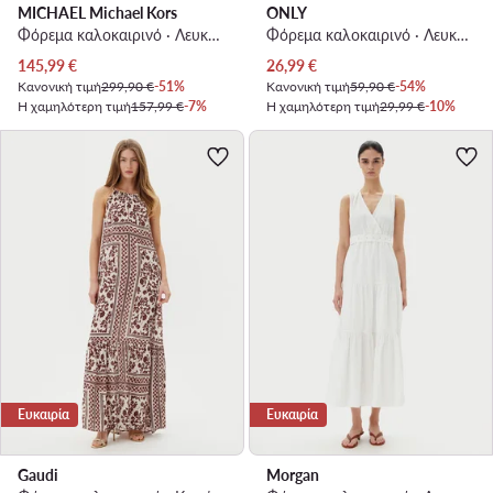
MICHAEL Michael Kors
ONLY
Φόρεμα καλοκαιρινό · Λευκό · Maxi
Φόρεμα καλοκαιρινό · Λευκό · Maxi
Τρέχουσα τιμή
Τρέχουσα τιμή
145,99
€
26,99
€
Κανονική τιμή
299,90 €
-51%
Κανονική τιμή
59,90 €
-54%
Η χαμηλότερη τιμή
157,99 €
-7%
Η χαμηλότερη τιμή
29,99 €
-10%
Ευκαιρία
Ευκαιρία
Gaudi
Morgan