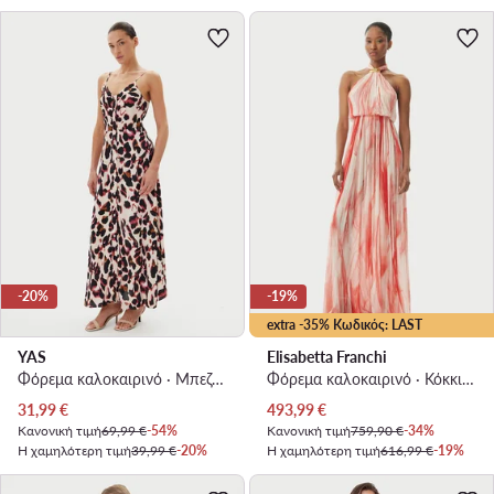
-20%
-19%
extra -35% Κωδικός: LAST
YAS
Elisabetta Franchi
Φόρεμα καλοκαιρινό · Μπεζ · Maxi
Φόρεμα καλοκαιρινό · Κόκκινο · Maxi
Τρέχουσα τιμή
Τρέχουσα τιμή
31,99
€
493,99
€
Κανονική τιμή
69,99 €
-54%
Κανονική τιμή
759,90 €
-34%
Η χαμηλότερη τιμή
39,99 €
-20%
Η χαμηλότερη τιμή
616,99 €
-19%