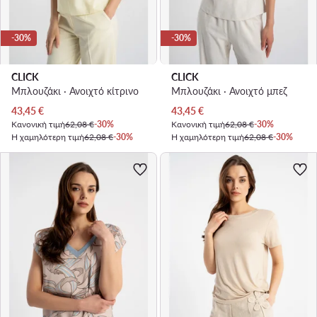
-30%
-30%
CLICK
CLICK
Μπλουζάκι · Ανοιχτό κίτρινο
Μπλουζάκι · Ανοιχτό μπεζ
Τρέχουσα τιμή
Τρέχουσα τιμή
43,45
€
43,45
€
Κανονική τιμή
62,08 €
-30%
Κανονική τιμή
62,08 €
-30%
Η χαμηλότερη τιμή
62,08 €
-30%
Η χαμηλότερη τιμή
62,08 €
-30%