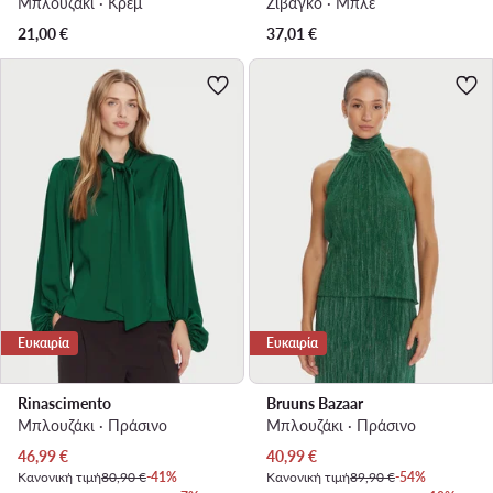
Μπλουζάκι · Κρεμ
Ζιβάγκο · Μπλε
21,00
€
37,01
€
Ευκαιρία
Ευκαιρία
Rinascimento
Bruuns Bazaar
Μπλουζάκι · Πράσινο
Μπλουζάκι · Πράσινο
Τρέχουσα τιμή
Τρέχουσα τιμή
46,99
€
40,99
€
Κανονική τιμή
80,90 €
-41%
Κανονική τιμή
89,90 €
-54%