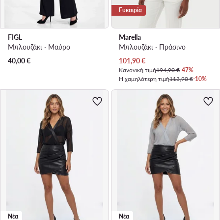
Ευκαιρία
FIGL
Marella
Μπλουζάκι · Μαύρο
Μπλουζάκι · Πράσινο
Τρέχουσα τιμή
40,00
€
101,90
€
Κανονική τιμή
194,90 €
-47%
Η χαμηλότερη τιμή
113,90 €
-10%
Νέα
Νέα