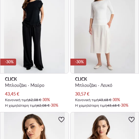
-30%
-30%
CLICK
CLICK
Μπλουζάκι · Μαύρο
Μπλουζάκι · Λευκό
Τρέχουσα τιμή
Τρέχουσα τιμή
43,45
€
30,57
€
Κανονική τιμή
62,08 €
-30%
Κανονική τιμή
43,68 €
-30%
Η χαμηλότερη τιμή
62,08 €
-30%
Η χαμηλότερη τιμή
43,68 €
-30%