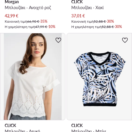
Morgan
CLICK
Μπλουζάκι · Ανοιχτό ροζ
Μπλουζάκι · Χακί
Τρέχουσα τιμή
Τρέχουσα τιμή
42,99
€
37,01
€
Κανονική τιμή
66,90 €
-35%
Κανονική τιμή
52,88 €
-30%
Η χαμηλότερη τιμή
47,99 €
-10%
Η χαμηλότερη τιμή
52,88 €
-30%
CLICK
CLICK
Μπλουζάκι · Λευκό
Μπλουζάκι · Μπλε