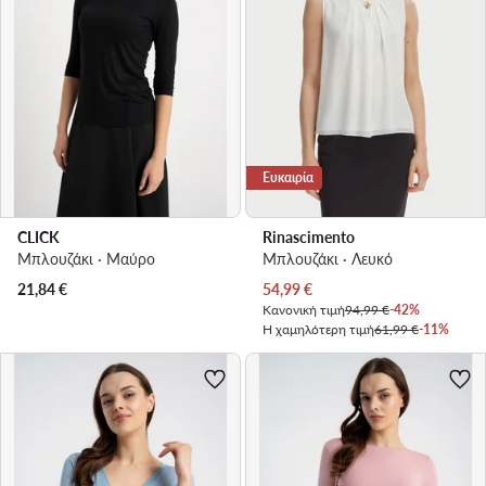
Ευκαιρία
CLICK
Rinascimento
Μπλουζάκι · Μαύρο
Μπλουζάκι · Λευκό
Τρέχουσα τιμή
21,84
€
54,99
€
Κανονική τιμή
94,99 €
-42%
Η χαμηλότερη τιμή
61,99 €
-11%