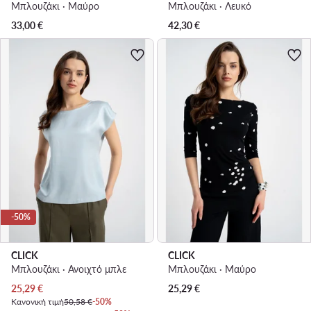
Μπλουζάκι · Μαύρο
Μπλουζάκι · Λευκό
33,00
€
42,30
€
-50%
CLICK
CLICK
Μπλουζάκι · Ανοιχτό μπλε
Μπλουζάκι · Μαύρο
Τρέχουσα τιμή
25,29
€
25,29
€
Κανονική τιμή
50,58 €
-50%