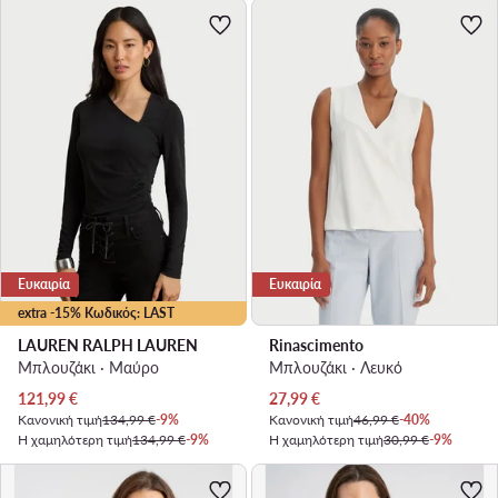
Ευκαιρία
Ευκαιρία
extra -15% Κωδικός: LAST
LAUREN RALPH LAUREN
Rinascimento
Μπλουζάκι · Μαύρο
Μπλουζάκι · Λευκό
Τρέχουσα τιμή
Τρέχουσα τιμή
121,99
€
27,99
€
Κανονική τιμή
134,99 €
-9%
Κανονική τιμή
46,99 €
-40%
Η χαμηλότερη τιμή
134,99 €
-9%
Η χαμηλότερη τιμή
30,99 €
-9%