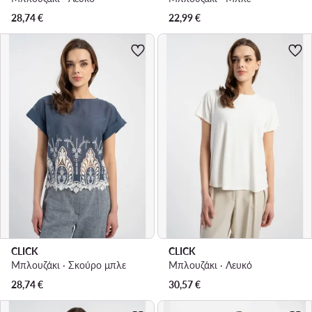
28,74
€
22,99
€
CLICK
CLICK
Μπλουζάκι · Σκούρο μπλε
Μπλουζάκι · Λευκό
28,74
€
30,57
€