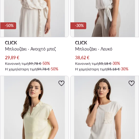
-50%
-30%
CLICK
CLICK
Μπλουζάκι · Ανοιχτό μπεζ
Μπλουζάκι · Λευκό
Τρέχουσα τιμή
Τρέχουσα τιμή
29,89
€
38,62
€
Κανονική τιμή
59,78 €
-50%
Κανονική τιμή
55,18 €
-30%
Η χαμηλότερη τιμή
59,78 €
-50%
Η χαμηλότερη τιμή
55,18 €
-30%