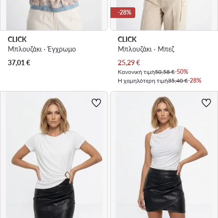
-28%
CLICK
CLICK
Μπλουζάκι · Έγχρωμο
Μπλουζάκι · Μπεζ
Τρέχουσα τιμή
37,01
€
25,29
€
Κανονική τιμή
50,58 €
-50%
Η χαμηλότερη τιμή
35,40 €
-28%