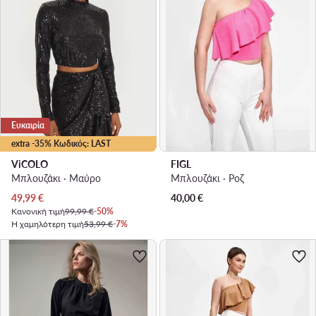
Ευκαιρία
extra -35% Κωδικός: LAST
ViCOLO
FIGL
Μπλουζάκι · Μαύρο
Μπλουζάκι · Ροζ
Τρέχουσα τιμή
49,99
€
40,00
€
Κανονική τιμή
99,99 €
-50%
Η χαμηλότερη τιμή
53,99 €
-7%