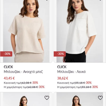
-30%
-30%
CLICK
CLICK
Μπλουζάκι · Ανοιχτό μπεζ
Μπλουζάκι · Λευκό
Τρέχουσα τιμή
Τρέχουσα τιμή
43,45
€
38,62
€
Κανονική τιμή
62,08 €
-30%
Κανονική τιμή
55,18 €
-30%
Η χαμηλότερη τιμή
62,08 €
-30%
Η χαμηλότερη τιμή
55,18 €
-30%