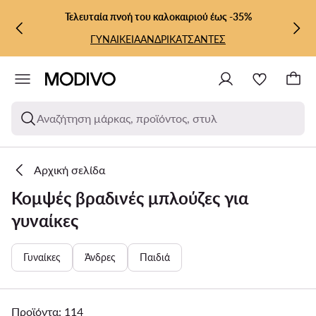
ΜΕΤΆΒΑΣΗ ΣΤΟ ΚΎΡΙΟ ΠΕΡΙΕΧΌΜΕΝΟ
ΜΕΤΆΒΑΣΗ ΣΤΗΝ ΑΝΑΖΉΤΗΣΗ
Τελευταία πνοή του καλοκαιριού έως -35%
ΓΥΝΑΙΚΕΙΑ
ΑΝΔΡΙΚΑ
ΤΣΑΝΤΕΣ
Αναζήτηση μάρκας, προϊόντος, στυλ
Αρχική σελίδα
Κομψές βραδινές μπλούζες για
γυναίκες
Γυναίκες
Άνδρες
Παιδιά
Προϊόντα: 114