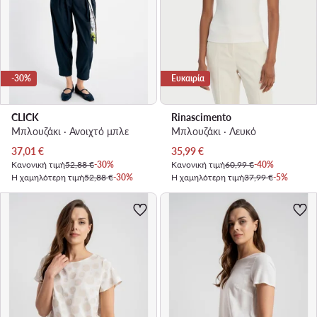
-30%
Ευκαιρία
CLICK
Rinascimento
Μπλουζάκι · Ανοιχτό μπλε
Μπλουζάκι · Λευκό
Τρέχουσα τιμή
Τρέχουσα τιμή
37,01
€
35,99
€
Κανονική τιμή
52,88 €
-30%
Κανονική τιμή
60,99 €
-40%
Η χαμηλότερη τιμή
52,88 €
-30%
Η χαμηλότερη τιμή
37,99 €
-5%