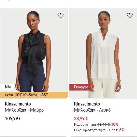
Νέα
Ευκαιρία
extra -10% Κωδικός: LAST
Rinascimento
Rinascimento
Μπλουζάκι · Μαύρο
Μπλουζάκι · Λευκό
Τρέχουσα τιμή
105,99
€
28,99
€
Κανονική τιμή
46,99 €
-38%
Η χαμηλότερη τιμή
30,99 €
-6%