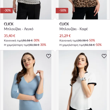
-30%
-50%
CLICK
CLICK
Μπλουζάκι · Λευκό
Μπλουζάκι · Καφέ
Τρέχουσα τιμή
Τρέχουσα τιμή
35,40
€
25,29
€
Κανονική τιμή
50,58 €
-30%
Κανονική τιμή
50,58 €
-50%
Η χαμηλότερη τιμή
50,58 €
-30%
Η χαμηλότερη τιμή
50,58 €
-50%