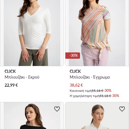
-30%
CLICK
CLICK
Μπλουζάκι · Εκρού
Μπλουζάκι · Έγχρωμο
Τρέχουσα τιμή
22,99
€
38,62
€
Κανονική τιμή
55,18 €
-30%
Η χαμηλότερη τιμή
55,18 €
-30%