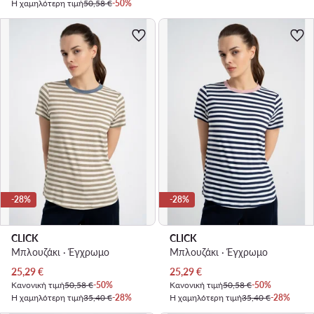
Η χαμηλότερη τιμή
50,58 €
-50%
-28%
-28%
CLICK
CLICK
Μπλουζάκι · Έγχρωμο
Μπλουζάκι · Έγχρωμο
Τρέχουσα τιμή
Τρέχουσα τιμή
25,29
€
25,29
€
Κανονική τιμή
50,58 €
-50%
Κανονική τιμή
50,58 €
-50%
Η χαμηλότερη τιμή
35,40 €
-28%
Η χαμηλότερη τιμή
35,40 €
-28%