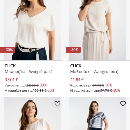
-30%
-30%
CLICK
CLICK
Μπλουζάκι · Ανοιχτό μπεζ
Μπλουζάκι · Ανοιχτό μπεζ
Τρέχουσα τιμή
Τρέχουσα τιμή
37,01
€
41,84
€
Κανονική τιμή
52,88 €
-30%
Κανονική τιμή
59,78 €
-30%
Η χαμηλότερη τιμή
52,88 €
-30%
Η χαμηλότερη τιμή
59,78 €
-30%