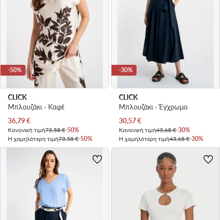
-50%
-30%
CLICK
CLICK
Μπλουζάκι · Καφέ
Μπλουζάκι · Έγχρωμο
Τρέχουσα τιμή
Τρέχουσα τιμή
36,79
€
30,57
€
Κανονική τιμή
73,58 €
-50%
Κανονική τιμή
43,68 €
-30%
Η χαμηλότερη τιμή
73,58 €
-50%
Η χαμηλότερη τιμή
43,68 €
-30%