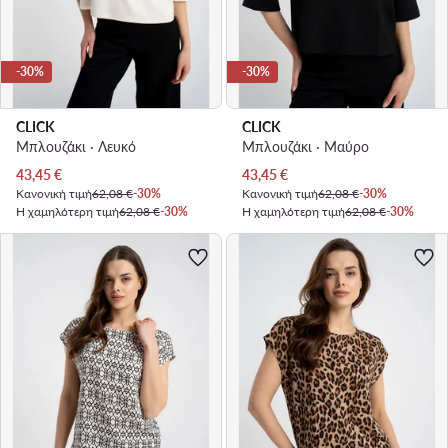
-30%
-30%
CLICK
CLICK
Μπλουζάκι · Λευκό
Μπλουζάκι · Μαύρο
Τρέχουσα τιμή
Τρέχουσα τιμή
43,45
€
43,45
€
Κανονική τιμή
62,08 €
-30%
Κανονική τιμή
62,08 €
-30%
Η χαμηλότερη τιμή
62,08 €
-30%
Η χαμηλότερη τιμή
62,08 €
-30%