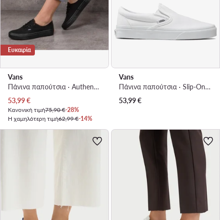
Ευκαιρία
Vans
Vans
Πάνινα παπούτσια · Authentic · Μαύρο
Πάνινα παπούτσια · Slip-On · Λευκό
Τρέχουσα τιμή
53,99
€
53,99
€
Κανονική τιμή
75,90 €
-28%
Η χαμηλότερη τιμή
62,99 €
-14%