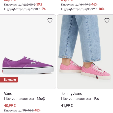
Κανονική τιμή
110,00 €
-39%
Κανονική τιμή
64,99 €
-46%
Η χαμηλότερη τιμή
70,90 €
-5%
Η χαμηλότερη τιμή
38,99 €
-10%
Ευκαιρία
Vans
Tommy Jeans
Πάνινα παπούτσια · Μωβ
Πάνινα παπούτσια · Ροζ
Τρέχουσα τιμή
40,99
€
41,99
€
Κανονική τιμή
79,90 €
-48%