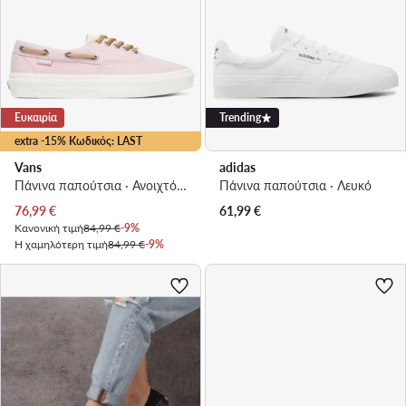
Ευκαιρία
Trending
extra -15% Κωδικός: LAST
Vans
adidas
Πάνινα παπούτσια · Ανοιχτό ροζ
Πάνινα παπούτσια · Λευκό
Τρέχουσα τιμή
76,99
€
61,99
€
Κανονική τιμή
84,99 €
-9%
Η χαμηλότερη τιμή
84,99 €
-9%