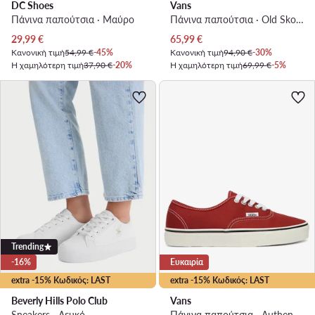
DC Shoes
Vans
Πάνινα παπούτσια · Μαύρο
Πάνινα παπούτσια · Old Skool · Μαύρο
Τρέχουσα τιμή
Τρέχουσα τιμή
29,99
€
65,99
€
Κανονική τιμή
54,99 €
-45%
Κανονική τιμή
94,90 €
-30%
Η χαμηλότερη τιμή
37,90 €
-20%
Η χαμηλότερη τιμή
69,99 €
-5%
Trending
-16%
Ευκαιρία
extra -15% Κωδικός: LAST
extra -15% Κωδικός: LAST
Beverly Hills Polo Club
Vans
Sneakers · Λευκό
Πάνινα παπούτσια · Authentic · Κόκκινο