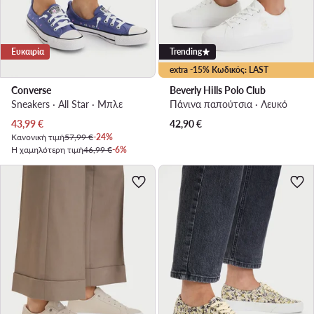
Ευκαιρία
Trending
extra -15% Κωδικός: LAST
Converse
Beverly Hills Polo Club
Sneakers · All Star · Μπλε
Πάνινα παπούτσια · Λευκό
Τρέχουσα τιμή
43,99
€
42,90
€
Κανονική τιμή
57,99 €
-24%
Η χαμηλότερη τιμή
46,99 €
-6%