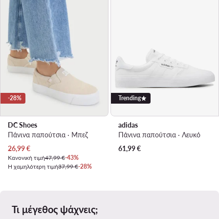
-28%
Trending
DC Shoes
adidas
Πάνινα παπούτσια · Μπεζ
Πάνινα παπούτσια · Λευκό
Τρέχουσα τιμή
26,99
€
61,99
€
Κανονική τιμή
47,99 €
-43%
Η χαμηλότερη τιμή
37,99 €
-28%
Τι μέγεθος ψάχνεις;