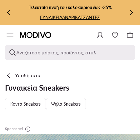
ΜΕΤΆΒΑΣΗ ΣΤΟ ΚΎΡΙΟ ΠΕΡΙΕΧΌΜΕΝΟ
ΜΕΤΆΒΑΣΗ ΣΤΗΝ ΑΝΑΖΉΤΗΣΗ
Τελευταία πνοή του καλοκαιριού έως -35%
ΓΥΝΑΙΚΕΙΑ
ΑΝΔΡΙΚΑ
ΤΣΑΝΤΕΣ
Αναζήτηση μάρκας, προϊόντος, στυλ
Υποδήματα
Γυναικεία Sneakers
Κοντά Sneakers
Ψηλά Sneakers
Sponsored