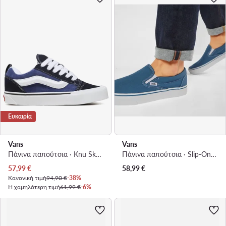
Ευκαιρία
Vans
Vans
Πάνινα παπούτσια · Knu Skool · Σκούρο μπλε
Πάνινα παπούτσια · Slip-On · Μπλε
Τρέχουσα τιμή
57,99
€
58,99
€
Κανονική τιμή
94,90 €
-38%
Η χαμηλότερη τιμή
61,99 €
-6%