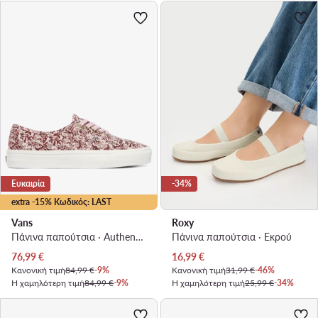
Ευκαιρία
-34%
extra -15% Κωδικός: LAST
Vans
Roxy
Πάνινα παπούτσια · Authentic · Ροζ
Πάνινα παπούτσια · Εκρού
Τρέχουσα τιμή
Τρέχουσα τιμή
76,99
€
16,99
€
Κανονική τιμή
84,99 €
-9%
Κανονική τιμή
31,99 €
-46%
Η χαμηλότερη τιμή
84,99 €
-9%
Η χαμηλότερη τιμή
25,99 €
-34%