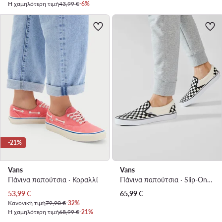
Η χαμηλότερη τιμή
43,99 €
-6%
-21%
Vans
Vans
Πάνινα παπούτσια · Κοραλλί
Πάνινα παπούτσια · Slip-On · Κρεμ
Τρέχουσα τιμή
53,99
€
65,99
€
Κανονική τιμή
79,90 €
-32%
Η χαμηλότερη τιμή
68,99 €
-21%