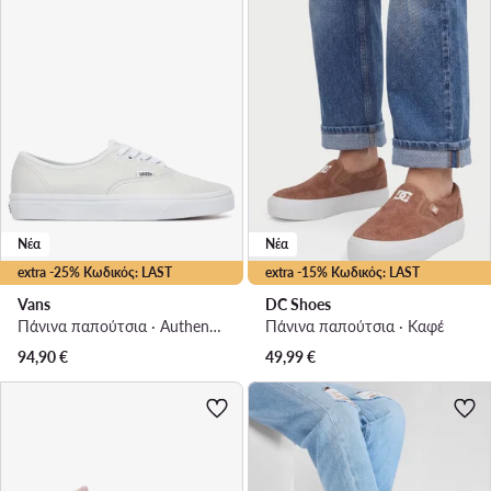
Νέα
Νέα
extra -25% Κωδικός: LAST
extra -15% Κωδικός: LAST
Vans
DC Shoes
Πάνινα παπούτσια · Authentic · Λευκό
Πάνινα παπούτσια · Καφέ
94,90
€
49,99
€