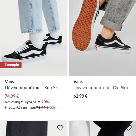
Ευκαιρία
Vans
Vans
Πάνινα παπούτσια · Knu Skool · Μαύρο
Πάνινα παπούτσια · Old Skool · Μαύρο
Τρέχουσα τιμή
74,99
€
62,99
€
Κανονική τιμή
94,90 €
-20%
Η χαμηλότερη τιμή
78,99 €
-5%