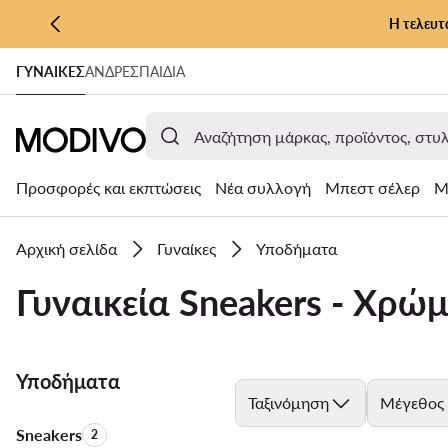
Η τελευτ
ΜΕΤΆΒΑΣΗ ΣΤΟ ΚΎΡΙΟ ΠΕΡΙΕΧΌΜΕΝΟ
ΓΥΝΑΊΚΕΣ
ΑΝΔΡΕΣ
ΠΑΙΔΙΑ
ΜΕΤΆΒΑΣΗ ΣΤΗΝ ΑΝΑΖΉΤΗΣΗ
Προσφορές και εκπτώσεις
Νέα συλλογή
Μπεστ σέλερ
Μ
Αρχική σελίδα
Γυναίκες
Υποδήματα
Γυναικεία Sneakers - Χρώ
Υποδήματα
Ταξινόμηση
Μέγεθος
Sneakers
Αριθμός προϊόντων:
2