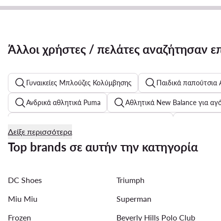
Άλλοι χρήστες / πελάτες αναζήτησαν ε
Γυναικείες Μπλούζες Κολύμβησης
Παιδικά παπούτσια 
Ανδρικά αθλητικά Puma
Αθλητικά New Balance για αγ
Επώνυμες γυναικείες μπλούζες σε προσφορά
Ανδρικά 
Δείξε περισσότερα
Γυναικεία χαμηλά αθλητικά Lasocki
Παιδικά Μαγιό Ολ
Top brands σε αυτήν την κατηγορία
Χρυσά κολιέ για γυναίκες
Μαύρα γυναικεία κολάν
DC Shoes
Triumph
Γυναικεία Καπέλα Trucker
Miu Miu
Superman
Frozen
Beverly Hills Polo Club