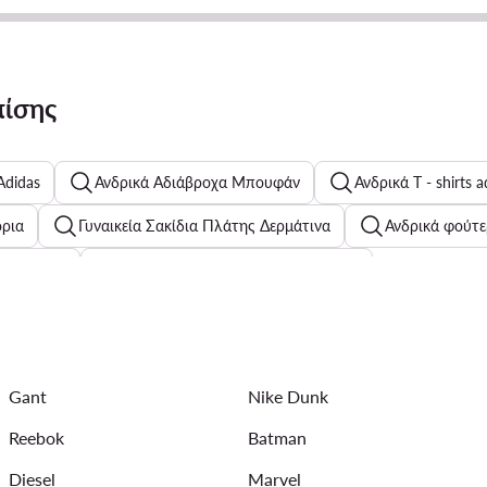
πίσης
Adidas
Ανδρικά Αδιάβροχα Μπουφάν
Ανδρικά T - shirts a
όρια
Γυναικεία Σακίδια Πλάτης Δερμάτινα
Ανδρικά φούτε
Τζιν Σορτς
Ανδρικά πουκάμισα Tommy Hilfiger
όσωμα
Ανδρικά Μπουφάν Calvin Klein Jeans
Ροζ παιδικά
Κοσμήματα Guess για γυναίκες
Κοσμήματα Swarovski για γυν
Gant
Nike Dunk
Reebok
Batman
Diesel
Marvel