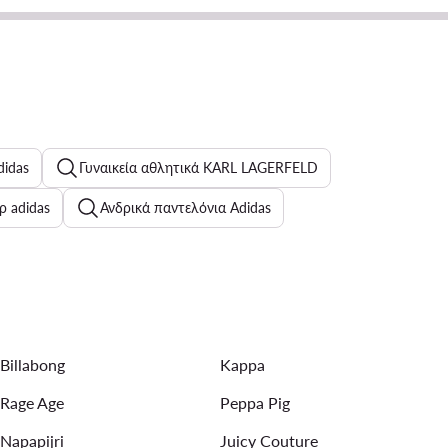
didas
Γυναικεία αθλητικά KARL LAGERFELD
ρ adidas
Ανδρικά παντελόνια Adidas
 εσώρουχα
Γυναικεία Αθλητικά Lasocki
αίκες
Αθλητικά παπούτσια Reebok για αγόρια
Billabong
Kappa
Rage Age
Peppa Pig
Napapijri
Juicy Couture