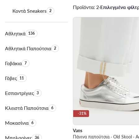
Προϊόντα: 2
·
Επιλεγμένα φίλτρ
Κοντά Sneakers
Αριθμός προϊόντων:
2
Αθλητικά
Αριθμός προϊόντων:
136
Αθλητικά Παπούτσια
Αριθμός προϊόντων:
2
Γοβάκια
Αριθμός προϊόντων:
7
Γόβες
Αριθμός προϊόντων:
11
Εσπαντρίγιες
Αριθμός προϊόντων:
3
Κλειστά Παπούτσια
Αριθμός προϊόντων:
6
-31%
Μοκασίνια
Αριθμός προϊόντων:
6
Vans
Πάνινα παπούτσια · Old Skool · Α
Μπαλαρίνες
Αριθμός προϊόντων:
36