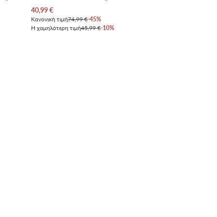
Τρέχουσα τιμή
40,99
€
Κανονική τιμή
74,99 €
-45%
Η χαμηλότερη τιμή
45,99 €
-10%