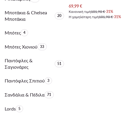
Τρέχουσα τιμή
69,99
€
Κανονική τιμή
101,90 €
-31%
Μποτάκια & Chelsea
Αριθμός προϊόντων:
20
Η χαμηλότερη τιμή
101,90 €
-31%
Μποτάκια
Μπότες
Αριθμός προϊόντων:
4
Μπότες Χιονιού
Αριθμός προϊόντων:
33
Παντόφλες &
Αριθμός προϊόντων:
51
Σαγιονάρες
Παντόφλες Σπιτιού
Αριθμός προϊόντων:
3
Σανδάλια & Πέδιλα
Αριθμός προϊόντων:
71
Lords
Αριθμός προϊόντων:
5