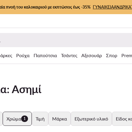
αία πνοή του καλοκαιριού με εκπτώσεις έως -35%
ΓΥΝΑΙΚΕΙΑ
ΑΝΔΡΙΚΑ
άρκες
Ρούχα
Παπούτσια
Τσάντες
Αξεσουάρ
Σπορ
Prem
μα: Ασημί
Χρώμα
Τιμή
Μάρκα
Εξωτερικό υλικό
Είδος 
1