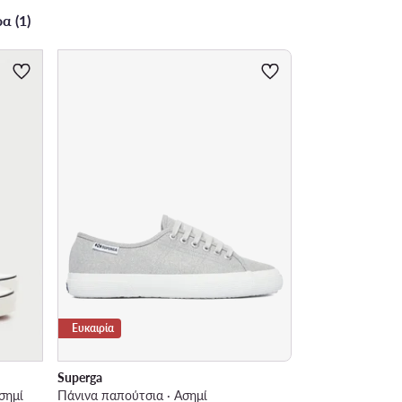
α (1)
Ευκαιρία
Superga
σημί
Πάνινα παπούτσια · Ασημί