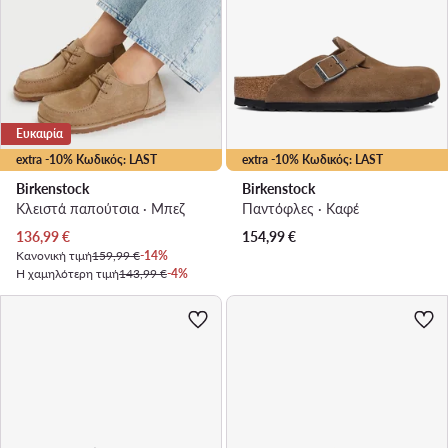
Ευκαιρία
extra -10% Κωδικός: LAST
extra -10% Κωδικός: LAST
Birkenstock
Birkenstock
Κλειστά παπούτσια · Μπεζ
Παντόφλες · Καφέ
Τρέχουσα τιμή
136,99
€
154,99
€
Κανονική τιμή
159,99 €
-14%
Η χαμηλότερη τιμή
143,99 €
-4%