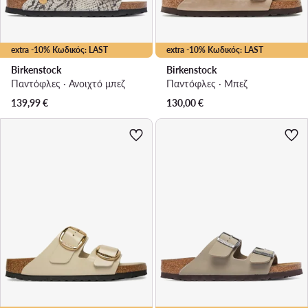
extra -10% Κωδικός: LAST
extra -10% Κωδικός: LAST
Birkenstock
Birkenstock
Παντόφλες · Ανοιχτό μπεζ
Παντόφλες · Μπεζ
139,99
€
130,00
€