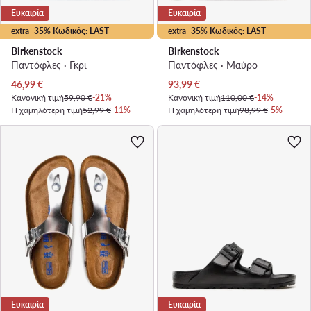
Ευκαιρία
Ευκαιρία
extra -35% Κωδικός: LAST
extra -35% Κωδικός: LAST
Birkenstock
Birkenstock
Παντόφλες · Γκρι
Παντόφλες · Μαύρο
Τρέχουσα τιμή
Τρέχουσα τιμή
46,99
€
93,99
€
Κανονική τιμή
59,90 €
-21%
Κανονική τιμή
110,00 €
-14%
Η χαμηλότερη τιμή
52,99 €
-11%
Η χαμηλότερη τιμή
98,99 €
-5%
Ευκαιρία
Ευκαιρία