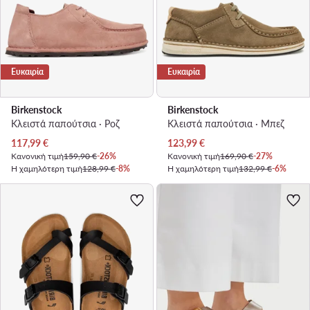
Ευκαιρία
Ευκαιρία
Birkenstock
Birkenstock
Κλειστά παπούτσια · Ροζ
Κλειστά παπούτσια · Μπεζ
Τρέχουσα τιμή
Τρέχουσα τιμή
117,99
€
123,99
€
Κανονική τιμή
159,90 €
-26%
Κανονική τιμή
169,90 €
-27%
Η χαμηλότερη τιμή
128,99 €
-8%
Η χαμηλότερη τιμή
132,99 €
-6%