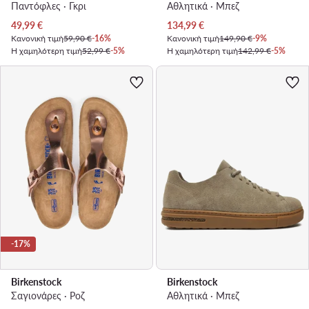
Παντόφλες · Γκρι
Αθλητικά · Μπεζ
Τρέχουσα τιμή
Τρέχουσα τιμή
49,99
€
134,99
€
Κανονική τιμή
59,90 €
-16%
Κανονική τιμή
149,90 €
-9%
Η χαμηλότερη τιμή
52,99 €
-5%
Η χαμηλότερη τιμή
142,99 €
-5%
-17%
Birkenstock
Birkenstock
Σαγιονάρες · Ροζ
Αθλητικά · Μπεζ