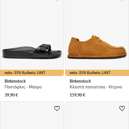
extra -35% Κωδικός: LAST
extra -25% Κωδικός: LAST
Birkenstock
Birkenstock
Παντόφλες · Μαύρο
Κλειστά παπούτσια · Κίτρινο
39,90
€
159,90
€