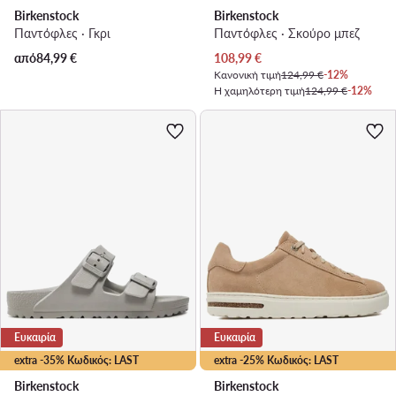
Birkenstock
Birkenstock
Παντόφλες · Γκρι
Παντόφλες · Σκούρο μπεζ
Τρέχουσα τιμή
από
84,99
€
108,99
€
Κανονική τιμή
124,99 €
-12%
Η χαμηλότερη τιμή
124,99 €
-12%
Ευκαιρία
Ευκαιρία
extra -35% Κωδικός: LAST
extra -25% Κωδικός: LAST
Birkenstock
Birkenstock