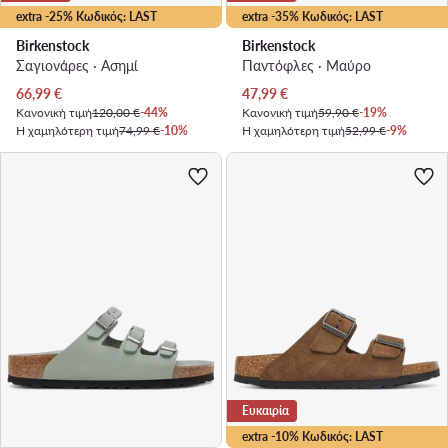
extra -25% Κωδικός: LAST
extra -35% Κωδικός: LAST
Birkenstock
Birkenstock
Σαγιονάρες · Ασημί
Παντόφλες · Μαύρο
Τρέχουσα τιμή
Τρέχουσα τιμή
66,99
€
47,99
€
Κανονική τιμή
120,00 €
-44%
Κανονική τιμή
59,90 €
-19%
Η χαμηλότερη τιμή
74,99 €
-10%
Η χαμηλότερη τιμή
52,99 €
-9%
Ευκαιρία
extra -10% Κωδικός: LAST