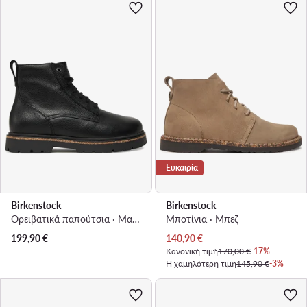
Ευκαιρία
Birkenstock
Birkenstock
Ορειβατικά παπούτσια · Μαύρο
Μποτίνια · Μπεζ
Τρέχουσα τιμή
199,90
€
140,90
€
Κανονική τιμή
170,00 €
-17%
Η χαμηλότερη τιμή
145,90 €
-3%