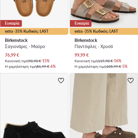
Ευκαιρία
Ευκαιρία
extra -35% Κωδικός: LAST
extra -35% Κωδικός: LAST
Birkenstock
Birkenstock
Σαγιονάρες · Μαύρο
Παντόφλες · Χρυσό
Τρέχουσα τιμή
Τρέχουσα τιμή
76,99
€
99,99
€
Κανονική τιμή
90,90 €
-15%
Κανονική τιμή
119,90 €
-16%
Η χαμηλότερη τιμή
81,99 €
-6%
Η χαμηλότερη τιμή
105,99 €
-5%