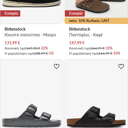
Ευκαιρία
Ευκαιρία
extra -10% Κωδικός: LAST
Birkenstock
Birkenstock
Κλειστά παπούτσια · Μαύρο
Παντόφλες · Καφέ
Τρέχουσα τιμή
Τρέχουσα τιμή
131,99
€
147,99
€
Κανονική τιμή
169,90 €
-22%
Κανονική τιμή
164,99 €
-10%
Η χαμηλότερη τιμή
138,99 €
-5%
Η χαμηλότερη τιμή
164,99 €
-10%