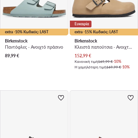
Ευκαιρία
extra -10% Κωδικός: LAST
extra -15% Κωδικός: LAST
Birkenstock
Birkenstock
Παντόφλες · Ανοιχτό πράσινο
Κλειστά παπούτσια · Ανοιχτό μπεζ
Τρέχουσα τιμή
89,99
€
152,99
€
Κανονική τιμή
169,99 €
-10%
Η χαμηλότερη τιμή
169,99 €
-10%