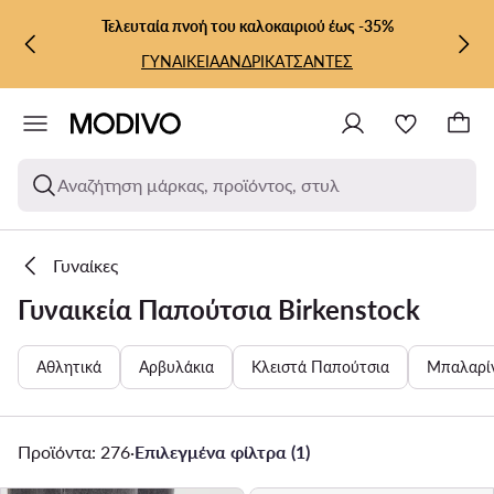
ΜΕΤΆΒΑΣΗ ΣΤΟ ΚΎΡΙΟ ΠΕΡΙΕΧΌΜΕΝΟ
ΜΕΤΆΒΑΣΗ ΣΤΗΝ ΑΝΑΖΉΤΗΣΗ
Τελευταία πνοή του καλοκαιριού έως -35%
ΓΥΝΑΙΚΕΙΑ
ΑΝΔΡΙΚΑ
ΤΣΑΝΤΕΣ
Αναζήτηση μάρκας, προϊόντος, στυλ
Γυναίκες
Γυναικεία Παπούτσια Birkenstock
Αθλητικά
Αρβυλάκια
Κλειστά Παπούτσια
Μπαλαρί
Προϊόντα: 276
·
Επιλεγμένα φίλτρα (1)