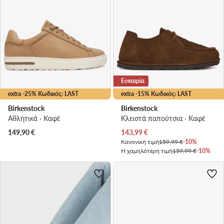
Ευκαιρία
extra -25% Κωδικός: LAST
extra -15% Κωδικός: LAST
Birkenstock
Birkenstock
Αθλητικά · Καφέ
Κλειστά παπούτσια · Καφέ
Τρέχουσα τιμή
149,90
€
143,99
€
Κανονική τιμή
159,99 €
-10%
Η χαμηλότερη τιμή
159,99 €
-10%