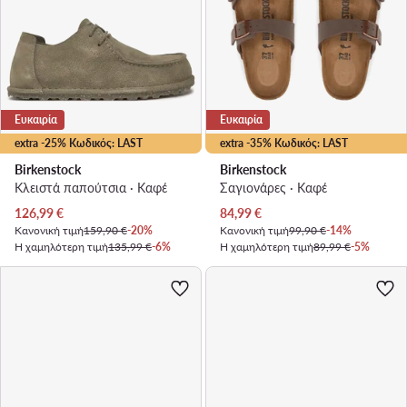
Ευκαιρία
Ευκαιρία
extra -25% Κωδικός: LAST
extra -35% Κωδικός: LAST
Birkenstock
Birkenstock
Κλειστά παπούτσια · Καφέ
Σαγιονάρες · Καφέ
Τρέχουσα τιμή
Τρέχουσα τιμή
126,99
€
84,99
€
Κανονική τιμή
159,90 €
-20%
Κανονική τιμή
99,90 €
-14%
Η χαμηλότερη τιμή
135,99 €
-6%
Η χαμηλότερη τιμή
89,99 €
-5%