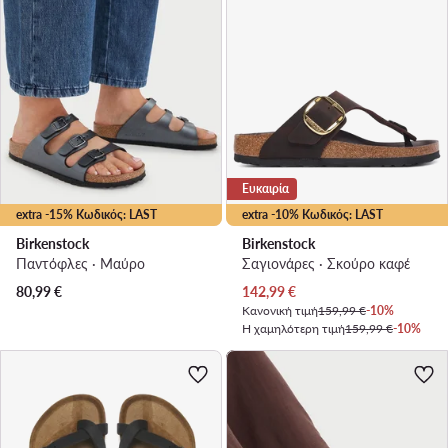
Ευκαιρία
extra -15% Κωδικός: LAST
extra -10% Κωδικός: LAST
Birkenstock
Birkenstock
Παντόφλες · Μαύρο
Σαγιονάρες · Σκούρο καφέ
Τρέχουσα τιμή
80,99
€
142,99
€
Κανονική τιμή
159,99 €
-10%
Η χαμηλότερη τιμή
159,99 €
-10%