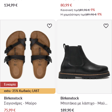
Τρέχουσα τιμή
134,99
€
80,99
€
Κανονική τιμή
89,90 €
-9%
Η χαμηλότερη τιμή
89,90 €
-9%
Ευκαιρία
extra -35% Κωδικός: LAST
Birkenstock
Birkenstock
Σαγιονάρες · Μαύρο
Μποτάκια με λάστιχο · Μαύρο
Τρέχουσα τιμή
75,99
€
189,90
€