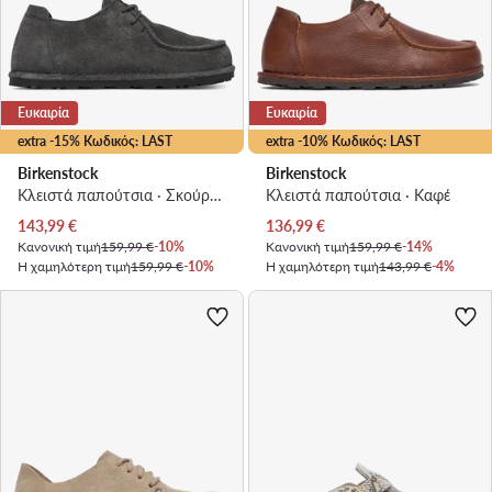
Ευκαιρία
Ευκαιρία
extra -15% Κωδικός: LAST
extra -10% Κωδικός: LAST
Birkenstock
Birkenstock
Κλειστά παπούτσια · Σκούρο γκρι
Κλειστά παπούτσια · Καφέ
Τρέχουσα τιμή
Τρέχουσα τιμή
143,99
€
136,99
€
Κανονική τιμή
159,99 €
-10%
Κανονική τιμή
159,99 €
-14%
Η χαμηλότερη τιμή
159,99 €
-10%
Η χαμηλότερη τιμή
143,99 €
-4%