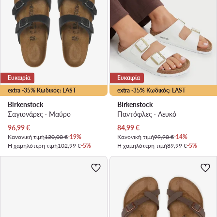
Ευκαιρία
Ευκαιρία
extra -35% Κωδικός: LAST
extra -35% Κωδικός: LAST
Birkenstock
Birkenstock
Σαγιονάρες · Μαύρο
Παντόφλες · Λευκό
Τρέχουσα τιμή
Τρέχουσα τιμή
96,99
€
84,99
€
Κανονική τιμή
120,00 €
-19%
Κανονική τιμή
99,90 €
-14%
Η χαμηλότερη τιμή
102,99 €
-5%
Η χαμηλότερη τιμή
89,99 €
-5%