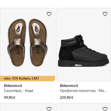
extra -35% Κωδικός: LAST
Birkenstock
Birkenstock
Σαγιονάρες · Καφέ
Ορειβατικά παπούτσια · Μαύρο
99,90
€
219,90
€