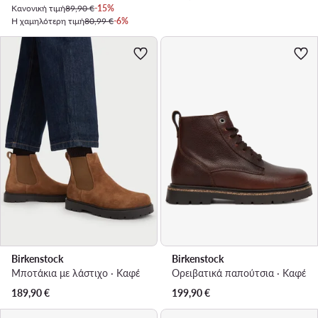
Κανονική τιμή
89,90 €
-15%
Η χαμηλότερη τιμή
80,99 €
-6%
Birkenstock
Birkenstock
Μποτάκια με λάστιχο · Καφέ
Ορειβατικά παπούτσια · Καφέ
189,90
€
199,90
€