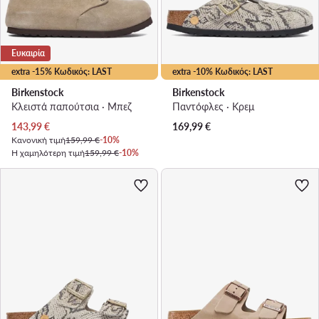
Ευκαιρία
extra -15% Κωδικός: LAST
extra -10% Κωδικός: LAST
Birkenstock
Birkenstock
Κλειστά παπούτσια · Μπεζ
Παντόφλες · Κρεμ
Τρέχουσα τιμή
143,99
€
169,99
€
Κανονική τιμή
159,99 €
-10%
Η χαμηλότερη τιμή
159,99 €
-10%