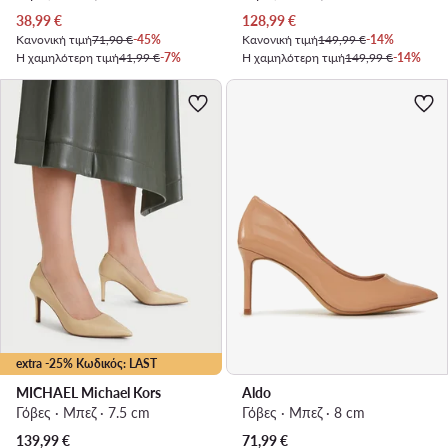
Τρέχουσα τιμή
Τρέχουσα τιμή
38,99
€
128,99
€
Κανονική τιμή
71,90 €
-45%
Κανονική τιμή
149,99 €
-14%
Η χαμηλότερη τιμή
41,99 €
-7%
Η χαμηλότερη τιμή
149,99 €
-14%
extra -25% Κωδικός: LAST
MICHAEL Michael Kors
Aldo
Γόβες · Μπεζ · 7.5 cm
Γόβες · Μπεζ · 8 cm
139,99
€
71,99
€