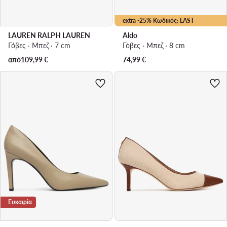
extra -25% Κωδικός: LAST
LAUREN RALPH LAUREN
Aldo
Γόβες · Μπεζ · 7 cm
Γόβες · Μπεζ · 8 cm
από
109,99
€
74,99
€
Ευκαιρία