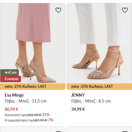
weCare
Ευκαιρία
extra -25% Κωδικός: LAST
extra -25% Κωδικός: LAST
Eva Minge
JENNY
Γόβες · Μπεζ · 11.5 cm
Γόβες · Μπεζ · 8.5 cm
Τρέχουσα τιμή
80,99
€
34,99
€
Κανονική τιμή
102,90 €
-21%
Η χαμηλότερη τιμή
87,99 €
-7%