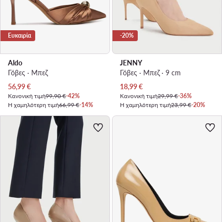
Ευκαιρία
-20%
Aldo
JENNY
Γόβες · Μπεζ
Γόβες · Μπεζ · 9 cm
Τρέχουσα τιμή
Τρέχουσα τιμή
56,99
€
18,99
€
Κανονική τιμή
99,90 €
-42%
Κανονική τιμή
29,99 €
-36%
Η χαμηλότερη τιμή
66,99 €
-14%
Η χαμηλότερη τιμή
23,99 €
-20%