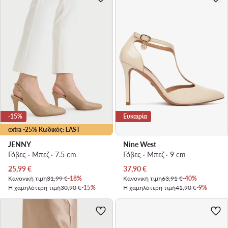
-15%
Ευκαιρία
extra -25% Κωδικός: LAST
JENNY
Nine West
Γόβες · Μπεζ · 7.5 cm
Γόβες · Μπεζ · 9 cm
Τρέχουσα τιμή
Τρέχουσα τιμή
25,99
€
37,90
€
Κανονική τιμή
31,99 €
-18%
Κανονική τιμή
63,91 €
-40%
Η χαμηλότερη τιμή
30,90 €
-15%
Η χαμηλότερη τιμή
41,90 €
-9%