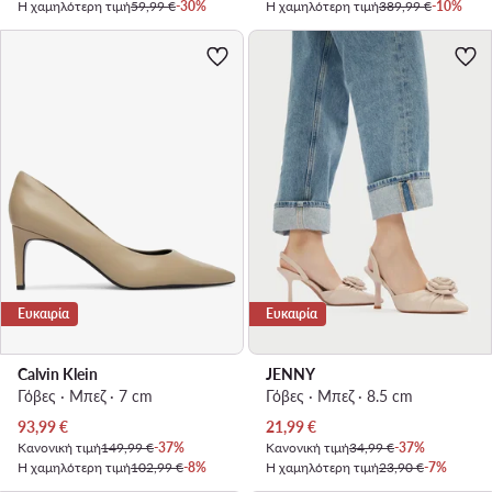
Η χαμηλότερη τιμή
59,99 €
-30%
Η χαμηλότερη τιμή
389,99 €
-10%
Ευκαιρία
Ευκαιρία
Calvin Klein
JENNY
Γόβες · Μπεζ · 7 cm
Γόβες · Μπεζ · 8.5 cm
Τρέχουσα τιμή
Τρέχουσα τιμή
93,99
€
21,99
€
Κανονική τιμή
149,99 €
-37%
Κανονική τιμή
34,99 €
-37%
Η χαμηλότερη τιμή
102,99 €
-8%
Η χαμηλότερη τιμή
23,90 €
-7%