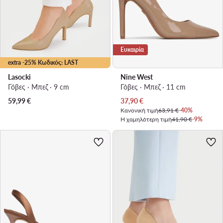
Ευκαιρία
extra -25% Κωδικός: LAST
Lasocki
Nine West
Γόβες · Μπεζ · 9 cm
Γόβες · Μπεζ · 11 cm
Τρέχουσα τιμή
59,99
€
37,90
€
Κανονική τιμή
63,91 €
-40%
Η χαμηλότερη τιμή
41,90 €
-9%