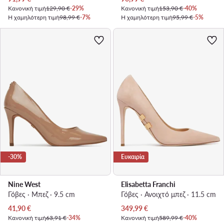
Κανονική τιμή
129,90 €
-29%
Κανονική τιμή
153,90 €
-40%
Η χαμηλότερη τιμή
98,99 €
-7%
Η χαμηλότερη τιμή
95,99 €
-5%
-30%
Ευκαιρία
Nine West
Elisabetta Franchi
Γόβες · Μπεζ · 9.5 cm
Γόβες · Ανοιχτό μπεζ · 11.5 cm
Τρέχουσα τιμή
Τρέχουσα τιμή
41,90
€
349,99
€
Κανονική τιμή
63,91 €
-34%
Κανονική τιμή
589,99 €
-40%