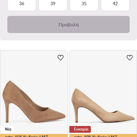
36
39
35
42
Προβολή
Νέα
Ευκαιρία