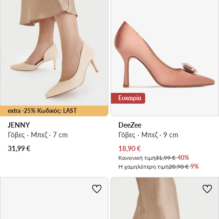
Ευκαιρία
extra -25% Κωδικός: LAST
JENNY
DeeZee
Γόβες · Μπεζ · 7 cm
Γόβες · Μπεζ · 9 cm
Τρέχουσα τιμή
31,99
€
18,90
€
Κανονική τιμή
31,99 €
-40%
Η χαμηλότερη τιμή
20,90 €
-9%