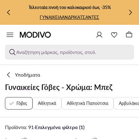
ΜΕΤΆΒΑΣΗ ΣΤΟ ΚΎΡΙΟ ΠΕΡΙΕΧΌΜΕΝΟ
ΜΕΤΆΒΑΣΗ ΣΤΗΝ ΑΝΑΖΉΤΗΣΗ
Τελευταία πνοή του καλοκαιριού έως -35%
ΓΥΝΑΙΚΕΙΑ
ΑΝΔΡΙΚΑ
ΤΣΑΝΤΕΣ
Αναζήτηση μάρκας, προϊόντος, στυλ
Υποδήματα
Γυναικείες Γόβες - Χρώμα: Μπεζ
Γόβες
Αθλητικά
Αθλητικά Παπούτσια
Αρβυλάκι
Προϊόντα: 91
·
Επιλεγμένα φίλτρα (1)