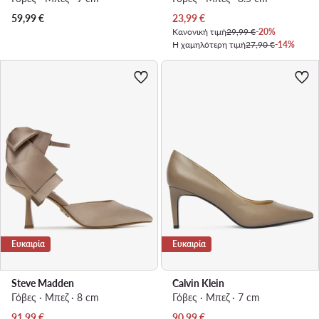
Τρέχουσα τιμή
59,99
€
23,99
€
Κανονική τιμή
29,99 €
-20%
Η χαμηλότερη τιμή
27,90 €
-14%
Ευκαιρία
Ευκαιρία
Steve Madden
Calvin Klein
Γόβες · Μπεζ · 8 cm
Γόβες · Μπεζ · 7 cm
Τρέχουσα τιμή
Τρέχουσα τιμή
91,99
€
90,99
€