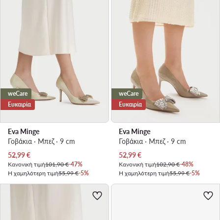
weCare
weCare
Ευκαιρία
Ευκαιρία
Eva Minge
Eva Minge
Γοβάκια · Μπεζ · 9 cm
Γοβάκια · Μπεζ · 9 cm
Τρέχουσα τιμή
Τρέχουσα τιμή
52,99
€
52,99
€
Κανονική τιμή
101,90 €
-47%
Κανονική τιμή
102,90 €
-48%
Η χαμηλότερη τιμή
55,99 €
-5%
Η χαμηλότερη τιμή
55,99 €
-5%