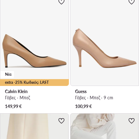
Νέα
extra -25% Κωδικός: LAST
Calvin Klein
Guess
Γόβες · Μπεζ
Γόβες · Μπεζ · 9 cm
149,99
€
100,99
€