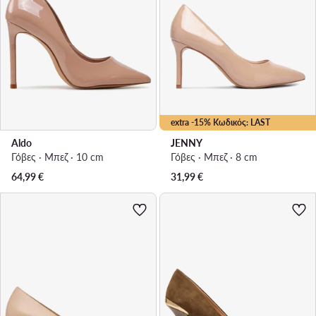
extra -15% Κωδικός: LAST
Aldo
JENNY
Γόβες · Μπεζ · 10 cm
Γόβες · Μπεζ · 8 cm
64,99
€
31,99
€