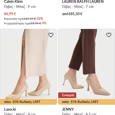
Calvin Klein
LAUREN RALPH LAUREN
Γόβες · Μπεζ · 9 cm
Γόβες · Μπεζ · 7 cm
Τρέχουσα τιμή
86,99
€
από
181,50
€
Κανονική τιμή
149,99 €
-42%
Η χαμηλότερη τιμή
95,99 €
-9%
Ευκαιρία
extra -25% Κωδικός: LAST
extra -15% Κωδικός: LAST
Lasocki
JENNY
Γόβες · Μπεζ · 9 cm
Γόβες · Μπεζ · 8.5 cm