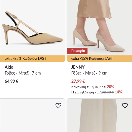
Ευκαιρία
extra -25% Κωδικός: LAST
extra -15% Κωδικός: LAST
Aldo
JENNY
Γόβες · Μπεζ · 7 cm
Γόβες · Μπεζ · 9 cm
Τρέχουσα τιμή
64,99
€
27,99
€
Κανονική τιμή
34,99 €
-20%
Η χαμηλότερη τιμή
32,90 €
-14%