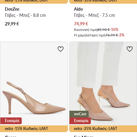
extra -15% Κωδικός: LAST
extra -10% Κωδικός: LAST
DeeZee
Aldo
Γόβες · Μπεζ · 8.8 cm
Γόβες · Μπεζ · 7.5 cm
Τρέχουσα τιμή
29,99
€
74,99
€
Κανονική τιμή
89,90 €
-16%
Η χαμηλότερη τιμή
76,99 €
-2%
weCare
Ευκαιρία
Ευκαιρία
extra -15% Κωδικός: LAST
extra -25% Κωδικός: LAST