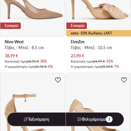
Ευκαιρία
Ευκαιρία
extra -10% Κωδικός: LAST
Nine West
DeeZee
Γόβες · Μπεζ · 8.5 cm
Γόβες · Μπεζ · 10.5 cm
Τρέχουσα τιμή
Τρέχουσα τιμή
38,99
€
23,90
€
Κανονική τιμή
63,91 €
-38%
Κανονική τιμή
34,99 €
-31%
Η χαμηλότερη τιμή
41,90 €
-6%
Η χαμηλότερη τιμή
25,90 €
-7%
Ταξινόμηση
Φιλτράρισμα
1