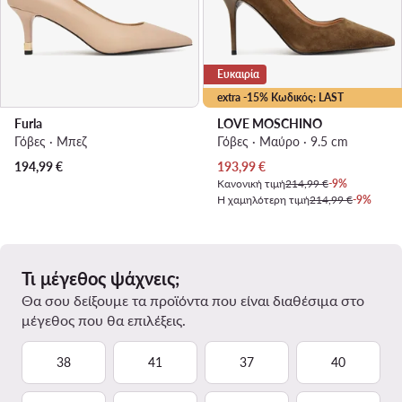
Ευκαιρία
extra -15% Κωδικός: LAST
Furla
LOVE MOSCHINO
Γόβες · Μπεζ
Γόβες · Μαύρο · 9.5 cm
Τρέχουσα τιμή
194,99
€
193,99
€
Κανονική τιμή
214,99 €
-9%
Η χαμηλότερη τιμή
214,99 €
-9%
Τι μέγεθος ψάχνεις;
Θα σου δείξουμε τα προϊόντα που είναι διαθέσιμα στο
μέγεθος που θα επιλέξεις.
38
41
37
40