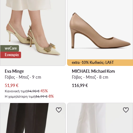
weCare
Ευκαιρία
extra -10% Κωδικός: LAST
Eva Minge
MICHAEL Michael Kors
Γόβες · Μπεζ · 9 cm
Γόβες · Μπεζ · 8 cm
Τρέχουσα τιμή
51,99
€
116,99
€
Κανονική τιμή
94,90 €
-45%
Η χαμηλότερη τιμή
56,99 €
-8%