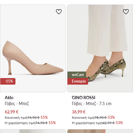
weCare
-15%
Ευκαιρία
Aldo
GINO ROSSI
Γόβες · Μπεζ
Γόβες · Μπεζ · 7.5 cm
Τρέχουσα τιμή
Τρέχουσα τιμή
62,99
€
36,99
€
Κανονική τιμή
74,90 €
-15%
Κανονική τιμή
78,90 €
-53%
Η χαμηλότερη τιμή
74,90 €
-15%
Η χαμηλότερη τιμή
42,99 €
-13%