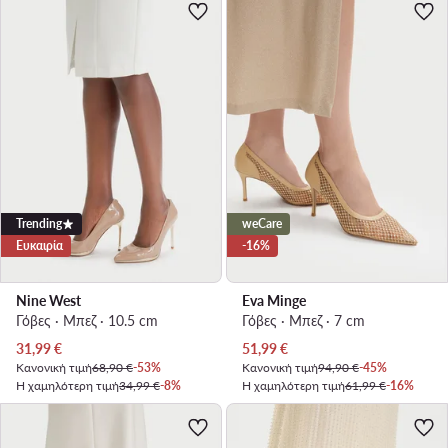
Trending
weCare
Ευκαιρία
-16%
Nine West
Eva Minge
Γόβες · Μπεζ · 10.5 cm
Γόβες · Μπεζ · 7 cm
Τρέχουσα τιμή
Τρέχουσα τιμή
31,99
€
51,99
€
Κανονική τιμή
68,90 €
-53%
Κανονική τιμή
94,90 €
-45%
Η χαμηλότερη τιμή
34,99 €
-8%
Η χαμηλότερη τιμή
61,99 €
-16%