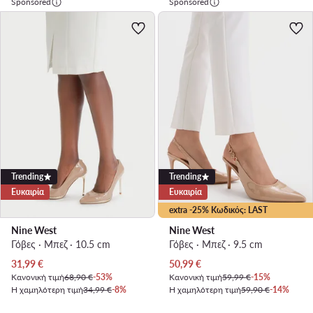
Sponsored
Sponsored
Trending
Trending
Ευκαιρία
Ευκαιρία
extra -25% Κωδικός: LAST
Nine West
Nine West
Γόβες · Μπεζ · 10.5 cm
Γόβες · Μπεζ · 9.5 cm
Τρέχουσα τιμή
Τρέχουσα τιμή
31,99
€
50,99
€
Κανονική τιμή
68,90 €
-53%
Κανονική τιμή
59,99 €
-15%
Η χαμηλότερη τιμή
34,99 €
-8%
Η χαμηλότερη τιμή
59,90 €
-14%