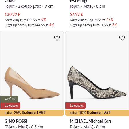
Guess
Eva Minge
Γόβες · Σκούρο μπεζ · 9 cm
Γόβες · Μπεζ · 8 cm
Τρέχουσα τιμή
Τρέχουσα τιμή
130,99
€
57,99
€
Κανονική τιμή
144,99 €
-9%
Κανονική τιμή
106,90 €
-45%
Η χαμηλότερη τιμή
144,99 €
-9%
Η χαμηλότερη τιμή
61,99 €
-6%
weCare
Ευκαιρία
Ευκαιρία
extra -25% Κωδικός: LAST
extra -10% Κωδικός: LAST
GINO ROSSI
MICHAEL Michael Kors
Γόβες · Μπεζ · 8.5 cm
Γόβες · Μπεζ · 8 cm