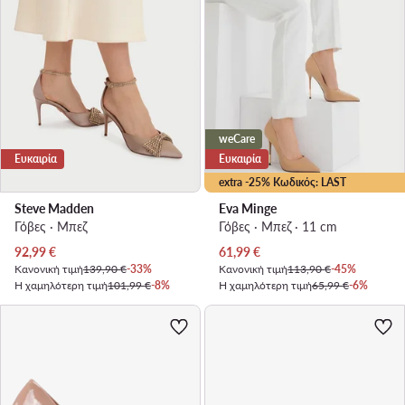
weCare
Ευκαιρία
Ευκαιρία
extra -25% Κωδικός: LAST
Steve Madden
Eva Minge
Γόβες · Μπεζ
Γόβες · Μπεζ · 11 cm
Τρέχουσα τιμή
Τρέχουσα τιμή
92,99
€
61,99
€
Κανονική τιμή
139,90 €
-33%
Κανονική τιμή
113,90 €
-45%
Η χαμηλότερη τιμή
101,99 €
-8%
Η χαμηλότερη τιμή
65,99 €
-6%