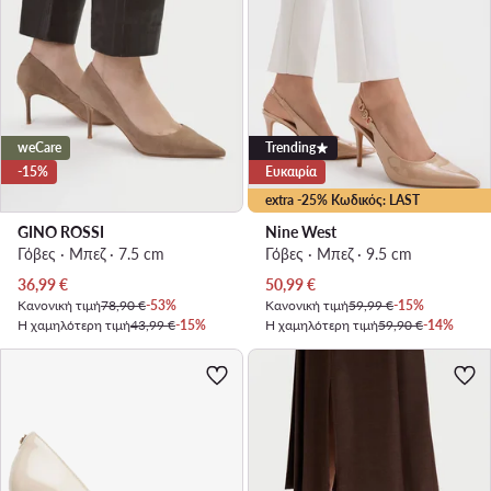
weCare
Trending
-15%
Ευκαιρία
extra -25% Κωδικός: LAST
GINO ROSSI
Nine West
Γόβες · Μπεζ · 7.5 cm
Γόβες · Μπεζ · 9.5 cm
Τρέχουσα τιμή
Τρέχουσα τιμή
36,99
€
50,99
€
Κανονική τιμή
78,90 €
-53%
Κανονική τιμή
59,99 €
-15%
Η χαμηλότερη τιμή
43,99 €
-15%
Η χαμηλότερη τιμή
59,90 €
-14%