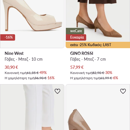
weCare
-16%
Ευκαιρία
extra -25% Κωδικός: LAST
Nine West
GINO ROSSI
Γόβες · Μπεζ · 10 cm
Γόβες · Μπεζ · 7 cm
Τρέχουσα τιμή
Τρέχουσα τιμή
30,90
€
57,99
€
Κανονική τιμή
61,35 €
-49%
Κανονική τιμή
82,90 €
-30%
Η χαμηλότερη τιμή
36,90 €
-16%
Η χαμηλότερη τιμή
61,99 €
-6%