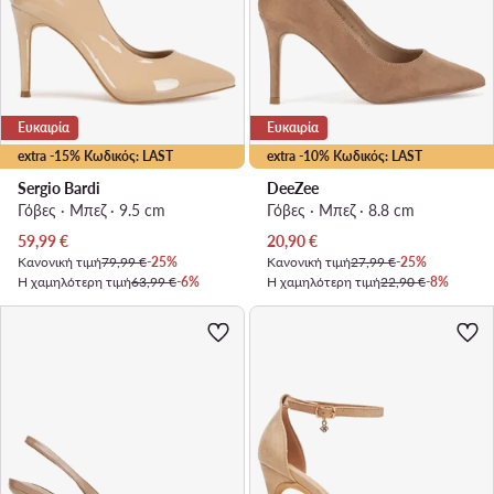
Ευκαιρία
Ευκαιρία
extra -15% Κωδικός: LAST
extra -10% Κωδικός: LAST
Sergio Bardi
DeeZee
Γόβες · Μπεζ · 9.5 cm
Γόβες · Μπεζ · 8.8 cm
Τρέχουσα τιμή
Τρέχουσα τιμή
59,99
€
20,90
€
Κανονική τιμή
79,99 €
-25%
Κανονική τιμή
27,99 €
-25%
Η χαμηλότερη τιμή
63,99 €
-6%
Η χαμηλότερη τιμή
22,90 €
-8%