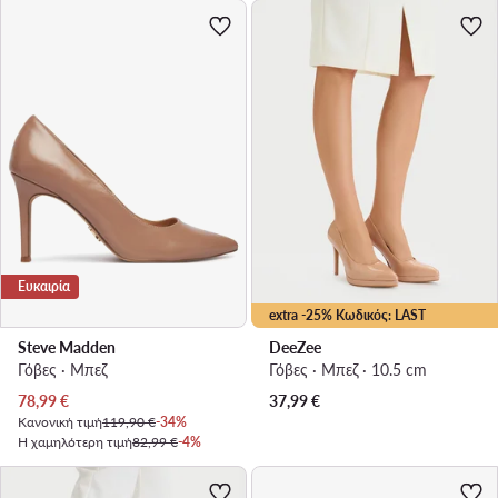
Ευκαιρία
extra -25% Κωδικός: LAST
Steve Madden
DeeZee
Γόβες · Μπεζ
Γόβες · Μπεζ · 10.5 cm
Τρέχουσα τιμή
78,99
€
37,99
€
Κανονική τιμή
119,90 €
-34%
Η χαμηλότερη τιμή
82,99 €
-4%