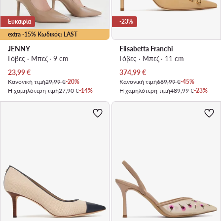
Ευκαιρία
-23%
extra -15% Κωδικός: LAST
JENNY
Elisabetta Franchi
Γόβες · Μπεζ · 9 cm
Γόβες · Μπεζ · 11 cm
Τρέχουσα τιμή
Τρέχουσα τιμή
23,99
€
374,99
€
Κανονική τιμή
29,99 €
-20%
Κανονική τιμή
689,99 €
-45%
Η χαμηλότερη τιμή
27,90 €
-14%
Η χαμηλότερη τιμή
489,99 €
-23%