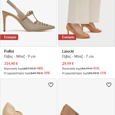
Ευκαιρία
Ευκαιρία
Pollini
Lasocki
Γόβες · Μπεζ · 9 cm
Γόβες · Μπεζ · 7 cm
Τρέχουσα τιμή
Τρέχουσα τιμή
314,90
€
29,99
€
Κανονική τιμή
607,90 €
-48%
Κανονική τιμή
54,99 €
-45%
Η χαμηλότερη τιμή
349,90 €
-10%
Η χαμηλότερη τιμή
33,90 €
-11%