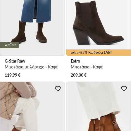
weCare
extra -25% Κωδικός: LAST
G-Star Raw
Estro
Μποτάκια με λάστιχο · Καφέ
Μποτάκια · Καφέ
119,99
€
209,00
€