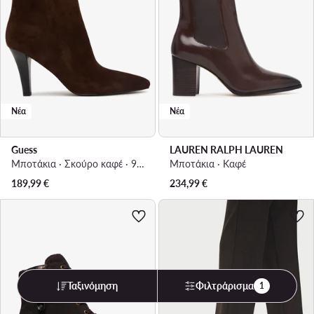
Νέα
Νέα
Guess
LAUREN RALPH LAUREN
Μποτάκια · Σκούρο καφέ · 9 cm
Μποτάκια · Καφέ
189,99
€
234,99
€
Ταξινόμηση
Φιλτράρισμα
1