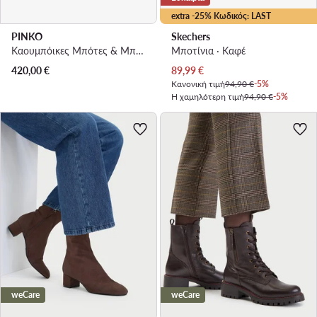
extra -25% Κωδικός: LAST
PINKO
Skechers
Καουμπόικες Μπότες & Μποτάκια · Καφέ
Μποτίνια · Καφέ
Τρέχουσα τιμή
420,00
€
89,99
€
Κανονική τιμή
94,90 €
-5%
Η χαμηλότερη τιμή
94,90 €
-5%
weCare
weCare