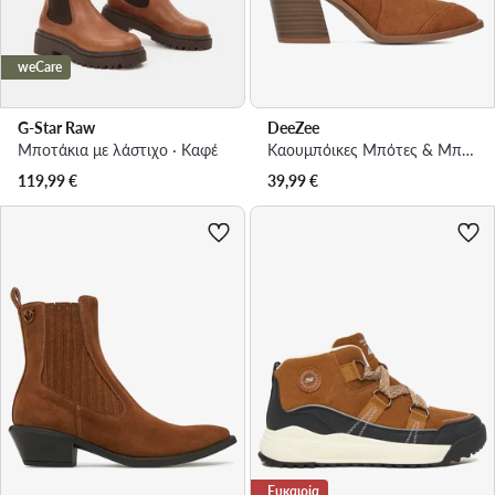
weCare
G-Star Raw
DeeZee
Μποτάκια με λάστιχο · Καφέ
Καουμπόικες Μπότες & Μποτάκια · Καφέ · 8 cm
119,99
€
39,99
€
Ευκαιρία