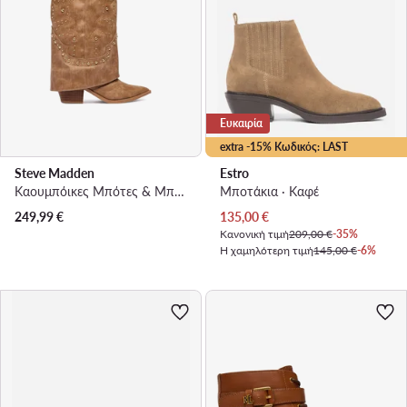
Ευκαιρία
extra -15% Κωδικός: LAST
Steve Madden
Estro
Καουμπόικες Μπότες & Μποτάκια · Καφέ
Μποτάκια · Καφέ
Τρέχουσα τιμή
249,99
€
135,00
€
Κανονική τιμή
209,00 €
-35%
Η χαμηλότερη τιμή
145,00 €
-6%