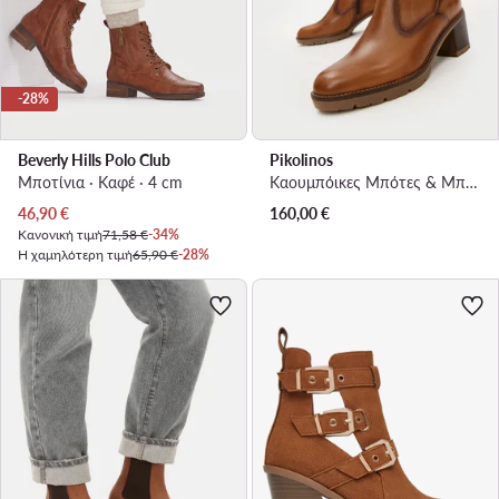
-28%
Beverly Hills Polo Club
Pikolinos
Μποτίνια · Καφέ · 4 cm
Καουμπόικες Μπότες & Μποτάκια · Καφέ · 6 cm
Τρέχουσα τιμή
46,90
€
160,00
€
Κανονική τιμή
71,58 €
-34%
Η χαμηλότερη τιμή
65,90 €
-28%