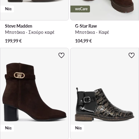
Νέα
weCare
Steve Madden
G-Star Raw
Μποτάκια · Σκούρο καφέ
Μποτάκια · Καφέ
199,99
€
104,99
€
Νέα
Νέα