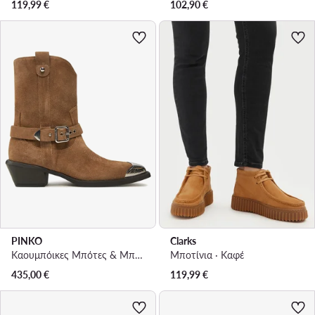
119,99
€
102,90
€
PINKO
Clarks
Καουμπόικες Μπότες & Μποτάκια · Καφέ
Μποτίνια · Καφέ
435,00
€
119,99
€