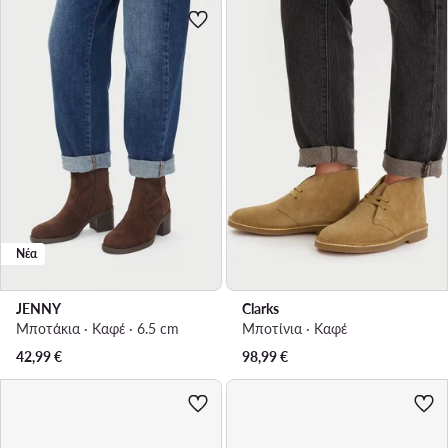
Νέα
JENNY
Clarks
Μποτάκια · Καφέ · 6.5 cm
Μποτίνια · Καφέ
42,99
€
98,99
€