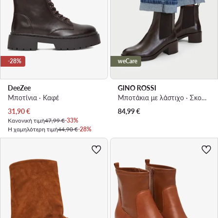
-28%
weCare
DeeZee
GINO ROSSI
Μποτίνια · Καφέ
Μποτάκια με λάστιχο · Σκούρο καφέ · 5.5 cm
Τρέχουσα τιμή
31,90
€
84,99
€
Κανονική τιμή
47,99 €
-33%
Η χαμηλότερη τιμή
44,90 €
-28%