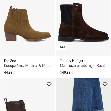
Νέα
DeeZee
Tommy Hilfiger
Καουμπόικες Μπότες & Μποτάκια · Καφέ · 5.5 cm
Μποτάκια με λάστιχο · Καφέ
44,99
€
149,99
€