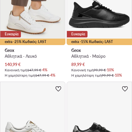
Ευκαιρία
Ευκαιρία
extra -25% Κωδικός: LAST
extra -15% Κωδικός: LAST
Geox
Geox
Αθλητικά · Λευκό
Αθλητικά · Μαύρο
Τρέχουσα τιμή
Τρέχουσα τιμή
140,99
€
89,99
€
Κανονική τιμή
147,99 €
-4%
Κανονική τιμή
99,99 €
-10%
Η χαμηλότερη τιμή
147,99 €
-4%
Η χαμηλότερη τιμή
99,99 €
-10%