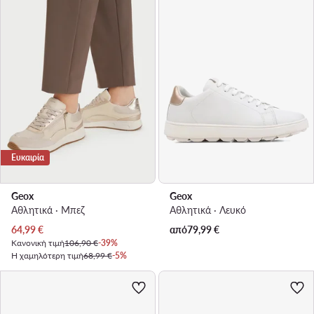
Ευκαιρία
Geox
Geox
Αθλητικά · Μπεζ
Αθλητικά · Λευκό
Τρέχουσα τιμή
64,99
€
από
79,99
€
Κανονική τιμή
106,90 €
-39%
Η χαμηλότερη τιμή
68,99 €
-5%