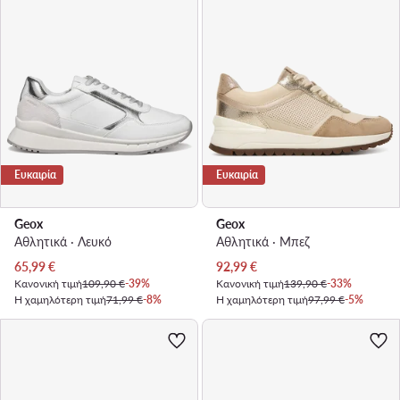
Ευκαιρία
Ευκαιρία
Geox
Geox
Αθλητικά · Λευκό
Αθλητικά · Μπεζ
Τρέχουσα τιμή
Τρέχουσα τιμή
65,99
€
92,99
€
Κανονική τιμή
109,90 €
-39%
Κανονική τιμή
139,90 €
-33%
Η χαμηλότερη τιμή
71,99 €
-8%
Η χαμηλότερη τιμή
97,99 €
-5%