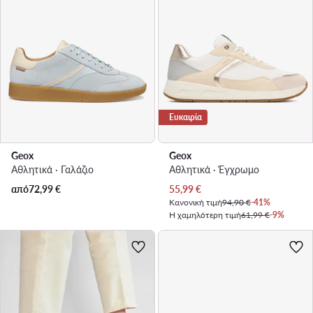
Ευκαιρία
Geox
Geox
Αθλητικά · Γαλάζιο
Αθλητικά · Έγχρωμο
Τρέχουσα τιμή
από
72,99
€
55,99
€
Κανονική τιμή
94,90 €
-41%
Η χαμηλότερη τιμή
61,99 €
-9%