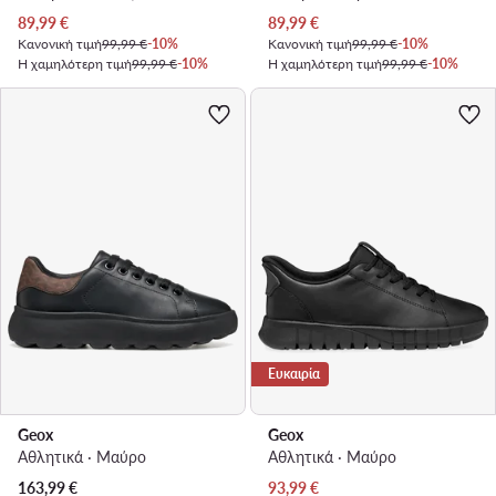
Τρέχουσα τιμή
Τρέχουσα τιμή
89,99
€
89,99
€
Κανονική τιμή
99,99 €
-10%
Κανονική τιμή
99,99 €
-10%
Η χαμηλότερη τιμή
99,99 €
-10%
Η χαμηλότερη τιμή
99,99 €
-10%
Ευκαιρία
Geox
Geox
Αθλητικά · Μαύρο
Αθλητικά · Μαύρο
Τρέχουσα τιμή
163,99
€
93,99
€