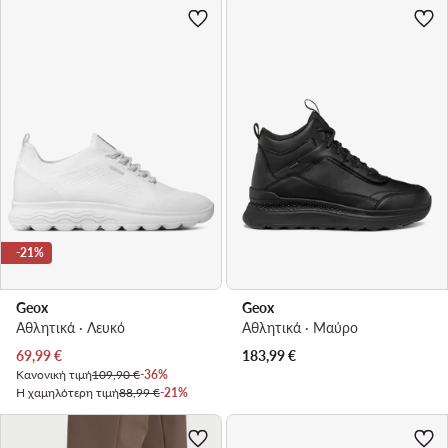
-21%
Geox
Geox
Αθλητικά · Λευκό
Αθλητικά · Μαύρο
Τρέχουσα τιμή
69,99
€
183,99
€
Κανονική τιμή
109,90 €
-36%
Η χαμηλότερη τιμή
88,99 €
-21%