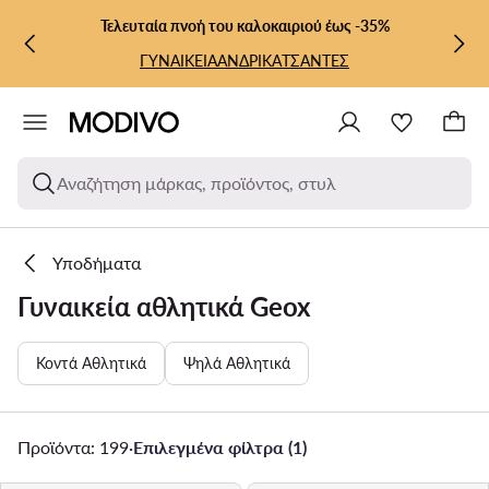
ΜΕΤΆΒΑΣΗ ΣΤΟ ΚΎΡΙΟ ΠΕΡΙΕΧΌΜΕΝΟ
ΜΕΤΆΒΑΣΗ ΣΤΗΝ ΑΝΑΖΉΤΗΣΗ
Τελευταία πνοή του καλοκαιριού έως -35%
ΓΥΝΑΙΚΕΙΑ
ΑΝΔΡΙΚΑ
ΤΣΑΝΤΕΣ
Αναζήτηση μάρκας, προϊόντος, στυλ
Υποδήματα
Γυναικεία αθλητικά Geox
Κοντά Αθλητικά
Ψηλά Αθλητικά
Προϊόντα: 199
·
Επιλεγμένα φίλτρα (1)