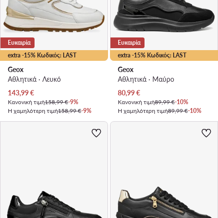
Ευκαιρία
Ευκαιρία
extra -15% Κωδικός: LAST
extra -15% Κωδικός: LAST
Geox
Geox
Αθλητικά · Λευκό
Αθλητικά · Μαύρο
Τρέχουσα τιμή
Τρέχουσα τιμή
143,99
€
80,99
€
Κανονική τιμή
158,99 €
-9%
Κανονική τιμή
89,99 €
-10%
Η χαμηλότερη τιμή
158,99 €
-9%
Η χαμηλότερη τιμή
89,99 €
-10%