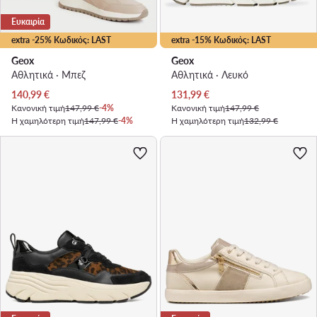
Ευκαιρία
extra -25% Κωδικός: LAST
extra -15% Κωδικός: LAST
Geox
Geox
Αθλητικά · Μπεζ
Αθλητικά · Λευκό
Τρέχουσα τιμή
Τρέχουσα τιμή
140,99
€
131,99
€
Κανονική τιμή
147,99 €
-4%
Κανονική τιμή
147,99 €
Η χαμηλότερη τιμή
147,99 €
-4%
Η χαμηλότερη τιμή
132,99 €