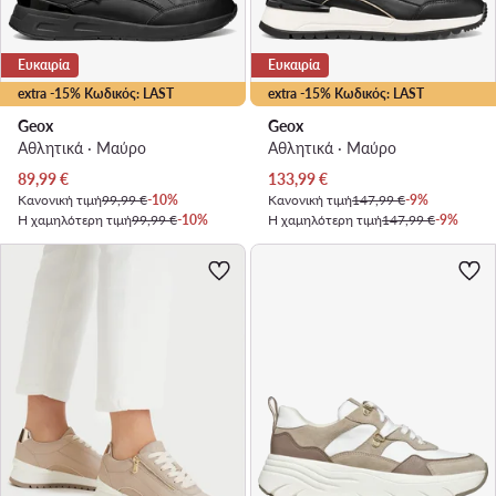
Ευκαιρία
Ευκαιρία
extra -15% Κωδικός: LAST
extra -15% Κωδικός: LAST
Geox
Geox
Αθλητικά · Μαύρο
Αθλητικά · Μαύρο
Τρέχουσα τιμή
Τρέχουσα τιμή
89,99
€
133,99
€
Κανονική τιμή
99,99 €
-10%
Κανονική τιμή
147,99 €
-9%
Η χαμηλότερη τιμή
99,99 €
-10%
Η χαμηλότερη τιμή
147,99 €
-9%