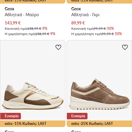
extra -15% Κωδικός: LAST
extra -15% Κωδικός: LAST
Geox
Geox
Αθλητικά · Μαύρο
Αθλητικά · Γκρι
Τρέχουσα τιμή
Τρέχουσα τιμή
143,99
€
89,99
€
Κανονική τιμή
158,99 €
-9%
Κανονική τιμή
99,99 €
-10%
Η χαμηλότερη τιμή
158,99 €
-9%
Η χαμηλότερη τιμή
99,99 €
-10%
Ευκαιρία
Ευκαιρία
extra -15% Κωδικός: LAST
extra -25% Κωδικός: LAST