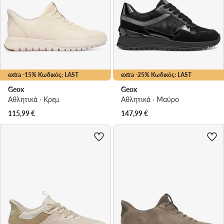
extra -15% Κωδικός: LAST
extra -25% Κωδικός: LAST
Geox
Geox
Αθλητικά · Κρεμ
Αθλητικά · Μαύρο
115,99
€
147,99
€