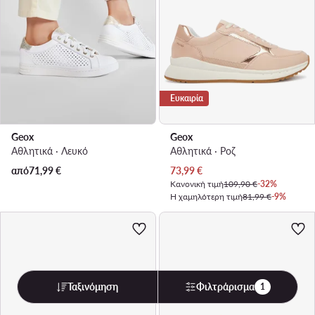
Ευκαιρία
Geox
Geox
Αθλητικά · Λευκό
Αθλητικά · Ροζ
Τρέχουσα τιμή
από
71,99
€
73,99
€
Κανονική τιμή
109,90 €
-32%
Η χαμηλότερη τιμή
81,99 €
-9%
Ταξινόμηση
Φιλτράρισμα
1