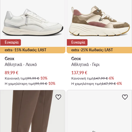
Ευκαιρία
Ευκαιρία
extra -15% Κωδικός: LAST
extra -25% Κωδικός: LAST
Geox
Geox
Αθλητικά · Λευκό
Αθλητικά · Γκρι
Τρέχουσα τιμή
Τρέχουσα τιμή
89,99
€
137,99
€
Κανονική τιμή
99,99 €
-10%
Κανονική τιμή
147,99 €
-6%
Η χαμηλότερη τιμή
99,99 €
-10%
Η χαμηλότερη τιμή
147,99 €
-6%