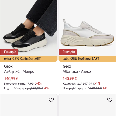
Ευκαιρία
Ευκαιρία
extra -25% Κωδικός: LAST
extra -25% Κωδικός: LAST
Geox
Geox
Αθλητικά · Μαύρο
Αθλητικά · Λευκό
Τρέχουσα τιμή
Τρέχουσα τιμή
140,99
€
140,99
€
Κανονική τιμή
147,99 €
-4%
Κανονική τιμή
147,99 €
-4%
Η χαμηλότερη τιμή
147,99 €
-4%
Η χαμηλότερη τιμή
147,99 €
-4%