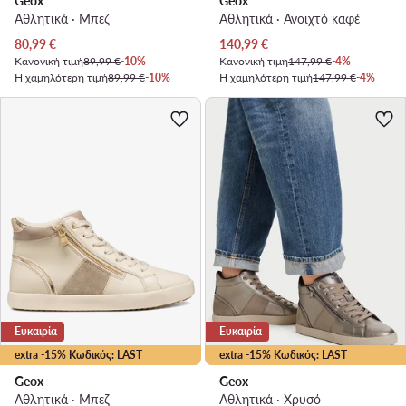
Geox
Geox
Αθλητικά · Μπεζ
Αθλητικά · Ανοιχτό καφέ
Τρέχουσα τιμή
Τρέχουσα τιμή
80,99
€
140,99
€
Κανονική τιμή
89,99 €
-10%
Κανονική τιμή
147,99 €
-4%
Η χαμηλότερη τιμή
89,99 €
-10%
Η χαμηλότερη τιμή
147,99 €
-4%
Ευκαιρία
Ευκαιρία
extra -15% Κωδικός: LAST
extra -15% Κωδικός: LAST
Geox
Geox
Αθλητικά · Μπεζ
Αθλητικά · Χρυσό