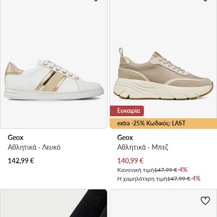
Ευκαιρία
extra -25% Κωδικός: LAST
Geox
Geox
Αθλητικά · Λευκό
Αθλητικά · Μπεζ
Τρέχουσα τιμή
142,99
€
140,99
€
Κανονική τιμή
147,99 €
-4%
Η χαμηλότερη τιμή
147,99 €
-4%