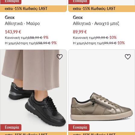
Ευκαιρία
Ευκαιρία
extra -15% Κωδικός: LAST
extra -15% Κωδικός: LAST
Geox
Geox
Αθλητικά · Μαύρο
Αθλητικά · Ανοιχτό μπεζ
Τρέχουσα τιμή
Τρέχουσα τιμή
143,99
€
89,99
€
Κανονική τιμή
158,99 €
-9%
Κανονική τιμή
99,99 €
-10%
Η χαμηλότερη τιμή
158,99 €
-9%
Η χαμηλότερη τιμή
99,99 €
-10%
Ευκαιρία
Ευκαιρία