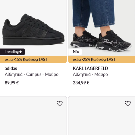
Trending
Νέα
extra -15% Κωδικός: LAST
extra -25% Κωδικός: LAST
adidas
KARL LAGERFELD
Αθλητικά · Campus · Μαύρο
Αθλητικά · Μαύρο
89,99
€
234,99
€