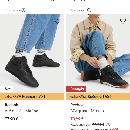
Sponsored
Sponsored
Νέα
Ευκαιρία
extra -25% Κωδικός: LAST
extra -25% Κωδικός: LAST
Reebok
Reebok
Αθλητικά · Μαύρο
Αθλητικά · Μαύρο
Τρέχουσα τιμή
77,90
€
73,99
€
Κανονική τιμή
77,90 €
-5%
Η χαμηλότερη τιμή
77,90 €
-5%