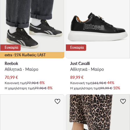
Ευκαιρία
Ευκαιρία
extra -15% Κωδικός: LAST
Reebok
Just Cavalli
Αθλητικά · Μαύρο
Αθλητικά · Μαύρο
Τρέχουσα τιμή
Τρέχουσα τιμή
70,99
€
89,99
€
Κανονική τιμή
77,90 €
-8%
Κανονική τιμή
161,90 €
-44%
Η χαμηλότερη τιμή
77,90 €
-8%
Η χαμηλότερη τιμή
99,99 €
-10%