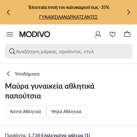
ΜΕΤΆΒΑΣΗ ΣΤΟ ΚΎΡΙΟ ΠΕΡΙΕΧΌΜΕΝΟ
ΜΕΤΆΒΑΣΗ ΣΤΗΝ ΑΝΑΖΉΤΗΣΗ
Τελευταία πνοή του καλοκαιριού έως -35%
ΓΥΝΑΙΚΕΙΑ
ΑΝΔΡΙΚΑ
ΤΣΑΝΤΕΣ
Αναζήτηση μάρκας, προϊόντος, στυλ
Υποδήματα
Μαύρα γυναικεία αθλητικά
παπούτσια
Κοντά Αθλητικά
Ψηλά Αθλητικά
Προϊόντα: 1.738
·
Επιλεγμένα φίλτρα (1)