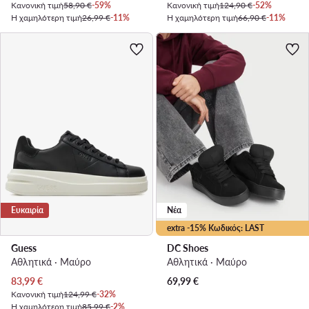
Κανονική τιμή
58,90 €
-59%
Κανονική τιμή
124,90 €
-52%
Η χαμηλότερη τιμή
26,99 €
-11%
Η χαμηλότερη τιμή
66,90 €
-11%
Ευκαιρία
Νέα
extra -15% Κωδικός: LAST
Guess
DC Shoes
Αθλητικά · Μαύρο
Αθλητικά · Μαύρο
Τρέχουσα τιμή
83,99
€
69,99
€
Κανονική τιμή
124,99 €
-32%
Η χαμηλότερη τιμή
85,99 €
-2%