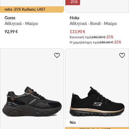
-25%
extra -25% Κωδικός: LAST
Guess
Hoka
Αθλητικά · Μαύρο
Αθλητικά · Bondi · Μαύρο
Τρέχουσα τιμή
92,99
€
133,90
€
Κανονική τιμή
180,00 €
-25%
Η χαμηλότερη τιμή
180,00 €
-25%
Νέα