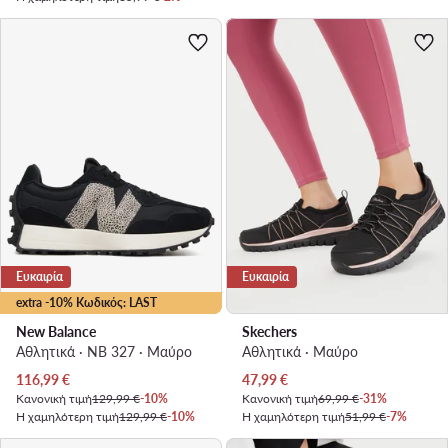
Ευκαιρία
Ευκαιρία
extra -10% Κωδικός: LAST
New Balance
Skechers
Αθλητικά · NB 327 · Μαύρο
Αθλητικά · Μαύρο
Τρέχουσα τιμή
Τρέχουσα τιμή
116,99
€
47,99
€
Κανονική τιμή
129,99 €
-10%
Κανονική τιμή
69,99 €
-31%
Η χαμηλότερη τιμή
129,99 €
-10%
Η χαμηλότερη τιμή
51,99 €
-7%