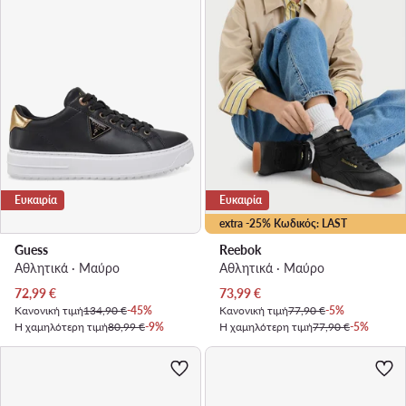
Ευκαιρία
Ευκαιρία
extra -25% Κωδικός: LAST
Guess
Reebok
Αθλητικά · Μαύρο
Αθλητικά · Μαύρο
Τρέχουσα τιμή
Τρέχουσα τιμή
72,99
€
73,99
€
Κανονική τιμή
134,90 €
-45%
Κανονική τιμή
77,90 €
-5%
Η χαμηλότερη τιμή
80,99 €
-9%
Η χαμηλότερη τιμή
77,90 €
-5%