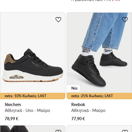
Νέα
extra -10% Κωδικός: LAST
extra -25% Κωδικός: LAST
Skechers
Reebok
Αθλητικά · Uno · Μαύρο
Αθλητικά · Μαύρο
78,99
€
77,90
€