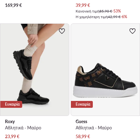
Τρέχουσα τιμή
169,99
€
39,99
€
Κανονική τιμή
85,90 €
-53%
Η χαμηλότερη τιμή
42,99 €
-6%
Ευκαιρία
Ευκαιρία
Roxy
Guess
Αθλητικά · Μαύρο
Αθλητικά · Μαύρο
Τρέχουσα τιμή
Τρέχουσα τιμή
23,99
€
58,99
€