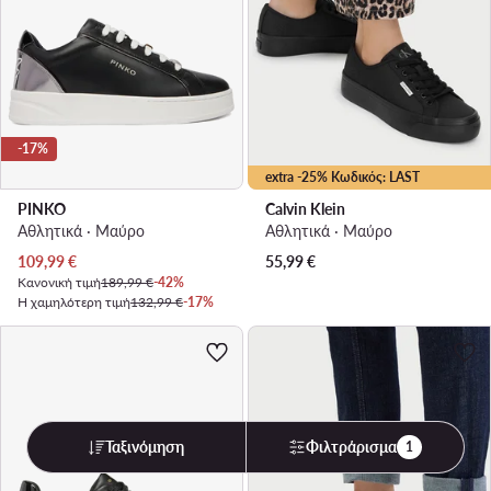
-17%
extra -25% Κωδικός: LAST
PINKO
Calvin Klein
Αθλητικά · Μαύρο
Αθλητικά · Μαύρο
Τρέχουσα τιμή
109,99
€
55,99
€
Κανονική τιμή
189,99 €
-42%
Η χαμηλότερη τιμή
132,99 €
-17%
Ταξινόμηση
Φιλτράρισμα
1