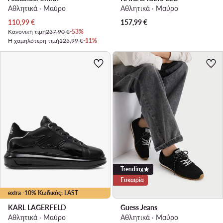
Αθλητικά · Μαύρο
Αθλητικά · Μαύρο
Τρέχουσα τιμή
110,99
€
157,99
€
Κανονική τιμή
237,90 €
-53%
Η χαμηλότερη τιμή
125,99 €
-11%
Trending
Ευκαιρία
extra -10% Κωδικός: LAST
KARL LAGERFELD
Guess Jeans
Αθλητικά · Μαύρο
Αθλητικά · Μαύρο