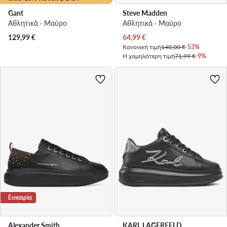
Gant
Steve Madden
Αθλητικά · Μαύρο
Αθλητικά · Μαύρο
Τρέχουσα τιμή
129,99
€
64,99
€
Κανονική τιμή
140,00 €
-53%
Η χαμηλότερη τιμή
71,99 €
-9%
Ευκαιρία
Alexander Smith
KARL LAGERFELD