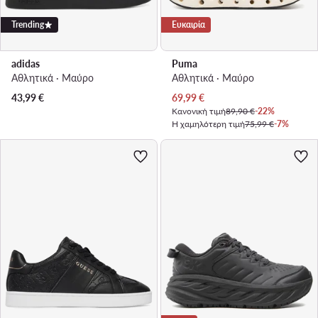
Trending
Ευκαιρία
adidas
Puma
Αθλητικά · Μαύρο
Αθλητικά · Μαύρο
Τρέχουσα τιμή
43,99
€
69,99
€
Κανονική τιμή
89,90 €
-22%
Η χαμηλότερη τιμή
75,99 €
-7%