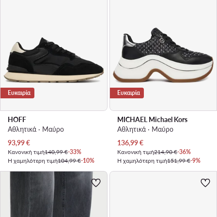
Ευκαιρία
Ευκαιρία
HOFF
MICHAEL Michael Kors
Αθλητικά · Μαύρο
Αθλητικά · Μαύρο
Τρέχουσα τιμή
Τρέχουσα τιμή
93,99
€
136,99
€
Κανονική τιμή
140,99 €
-33%
Κανονική τιμή
214,90 €
-36%
Η χαμηλότερη τιμή
104,99 €
-10%
Η χαμηλότερη τιμή
151,99 €
-9%