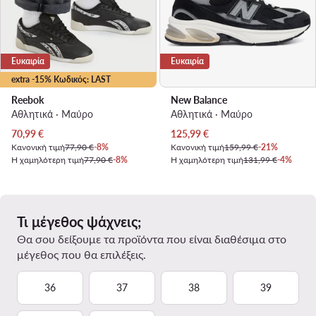
Ευκαιρία
Ευκαιρία
extra -15% Κωδικός: LAST
Reebok
New Balance
Αθλητικά · Μαύρο
Αθλητικά · Μαύρο
Τρέχουσα τιμή
Τρέχουσα τιμή
70,99
€
125,99
€
Κανονική τιμή
77,90 €
-8%
Κανονική τιμή
159,99 €
-21%
Η χαμηλότερη τιμή
77,90 €
-8%
Η χαμηλότερη τιμή
131,99 €
-4%
Τι μέγεθος ψάχνεις;
Θα σου δείξουμε τα προϊόντα που είναι διαθέσιμα στο
μέγεθος που θα επιλέξεις.
36
37
38
39