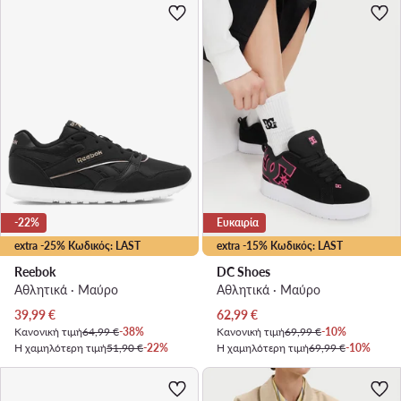
-22%
Ευκαιρία
extra -25% Κωδικός: LAST
extra -15% Κωδικός: LAST
Reebok
DC Shoes
Αθλητικά · Μαύρο
Αθλητικά · Μαύρο
Τρέχουσα τιμή
Τρέχουσα τιμή
39,99
€
62,99
€
Κανονική τιμή
64,99 €
-38%
Κανονική τιμή
69,99 €
-10%
Η χαμηλότερη τιμή
51,90 €
-22%
Η χαμηλότερη τιμή
69,99 €
-10%