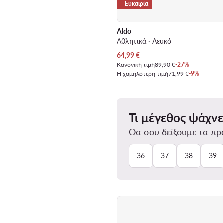
Ευκαιρία
Aldo
Αθλητικά · Λευκό
Τρέχουσα τιμή
64,99
€
Κανονική τιμή
89,90 €
-27%
Η χαμηλότερη τιμή
71,99 €
-9%
Τι μέγεθος ψάχνε
Θα σου δείξουμε τα προ
36
37
38
39