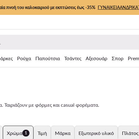
αία πνοή του καλοκαιριού με εκπτώσεις έως -35%
ΓΥΝΑΙΚΕΙΑ
ΑΝΔΡΙΚΑ
άρκες
Ρούχα
Παπούτσια
Τσάντες
Αξεσουάρ
Σπορ
Prem
. Ταιριάζουν με φόρμες και casual φορέματα.
Χρώμα
Τιμή
Μάρκα
Εξωτερικό υλικό
Πλάτος
1