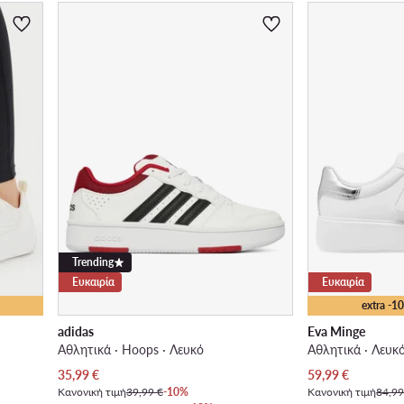
Trending
Ευκαιρία
Ευκαιρία
extra -
adidas
Eva Minge
Αθλητικά · Hoops · Λευκό
Αθλητικά · Λευκ
Τρέχουσα τιμή
Τρέχουσα τιμή
35,99
€
59,99
€
Κανονική τιμή
39,99 €
-10%
Κανονική τιμή
84,99