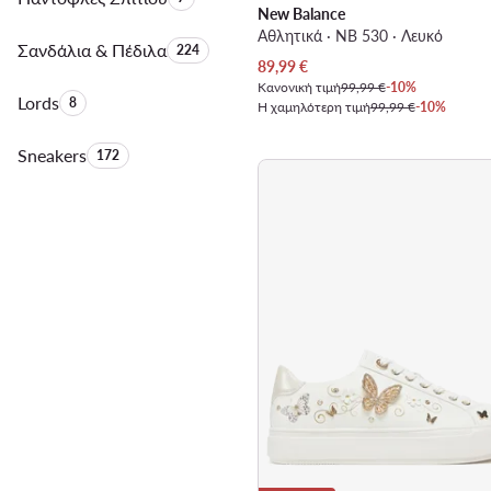
New Balance
Αθλητικά · NB 530 · Λευκό
Σανδάλια & Πέδιλα
Αριθμός προϊόντων:
224
Τρέχουσα τιμή
89,99
€
Κανονική τιμή
99,99 €
-10%
Lords
Αριθμός προϊόντων:
8
Η χαμηλότερη τιμή
99,99 €
-10%
Sneakers
Αριθμός προϊόντων:
172