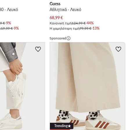
Guess
30 · Λευκό
Αθλητικά · Λευκό
Τρέχουσα τιμή
68,99
€
9 €
-9%
Κανονική τιμή
124,99 €
-44%
119,99 €
-9%
Η χαμηλότερη τιμή
79,99 €
-13%
Sponsored
Trending