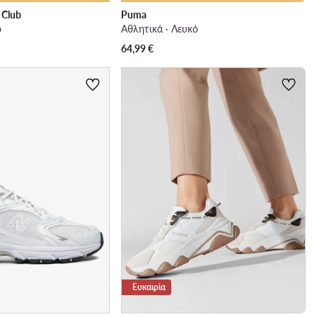
o Club
Puma
ό
Αθλητικά · Λευκό
64,99
€
Ευκαιρία