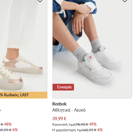
Ευκαιρία
25% Κωδικός: LAST
Reebok
ό
Αθλητικά · Λευκό
Τρέχουσα τιμή
39,99
€
 €
-48%
Κανονική τιμή
78,90 €
-49%
49,99 €
-6%
Η χαμηλότερη τιμή
42,99 €
-6%