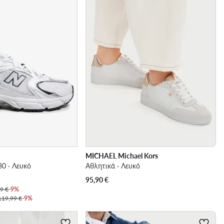
MICHAEL Michael Kors
30 · Λευκό
Αθλητικά · Λευκό
95,90
€
9 €
-9%
119,99 €
-9%