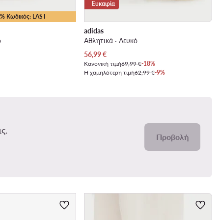
Ευκαιρία
25% Κωδικός: LAST
adidas
ό
Αθλητικά · Λευκό
Τρέχουσα τιμή
56,99
€
Κανονική τιμή
69,99 €
-18%
Η χαμηλότερη τιμή
62,99 €
-9%
ς.
Προβολή