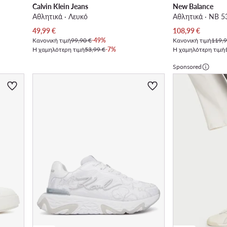
Calvin Klein Jeans
New Balance
Αθλητικά · Λευκό
Αθλητικά · NB 5
Τρέχουσα τιμή
Τρέχουσα τιμή
49,99
€
108,99
€
Κανονική τιμή
99,90 €
-49%
Κανονική τιμή
119,9
Η χαμηλότερη τιμή
53,99 €
-7%
Η χαμηλότερη τιμή
Sponsored