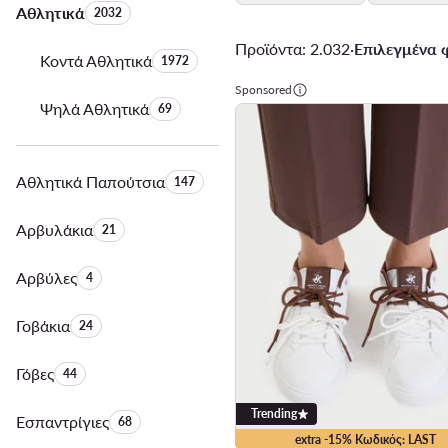
Αθλητικά
Αριθμός προϊόντων:
2032
Προϊόντα: 2.032
·
Επιλεγμένα φ
Κοντά Αθλητικά
Αριθμός προϊόντων:
1972
Sponsored
Ψηλά Αθλητικά
Αριθμός προϊόντων:
69
Αθλητικά Παπούτσια
Αριθμός προϊόντων:
147
Αρβυλάκια
Αριθμός προϊόντων:
21
Αρβύλες
Αριθμός προϊόντων:
4
Γοβάκια
Αριθμός προϊόντων:
24
Γόβες
Αριθμός προϊόντων:
44
Trending
Εσπαντρίγιες
Αριθμός προϊόντων:
68
extra -15% Κωδικός: LAST