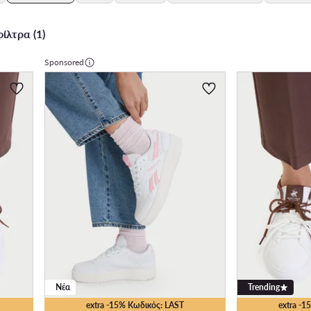
ίλτρα (1)
Sponsored
Νέα
Trending
extra -15% Κωδικός: LAST
extra -