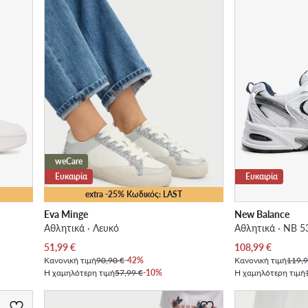
weCare
Ευκαιρία
Ευκαιρία
extra -25% Κωδικός: LAST
Eva Minge
New Balance
Αθλητικά · Λευκό
Αθλητικά · NB 5
Τρέχουσα τιμή
Τρέχουσα τιμή
51,99
€
108,99
€
Κανονική τιμή
90,90 €
-42%
Κανονική τιμή
119,9
Η χαμηλότερη τιμή
57,99 €
-10%
Η χαμηλότερη τιμή