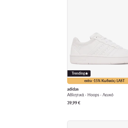
Trending
extra -15% Κωδικός: LAST
adidas
Αθλητικά · Hoops · Λευκό
39,99
€