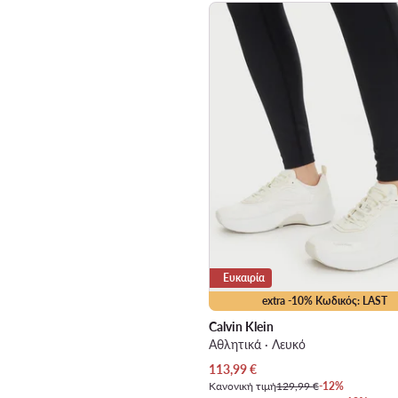
Ευκαιρία
extra -10% Κωδικός: LAST
Calvin Klein
Αθλητικά · Λευκό
Τρέχουσα τιμή
113,99
€
Κανονική τιμή
129,99 €
-12%