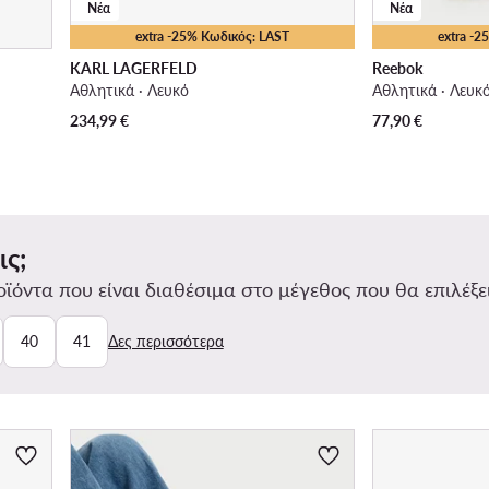
Νέα
Νέα
extra -25% Κωδικός: LAST
extra -
KARL LAGERFELD
Reebok
Αθλητικά · Λευκό
Αθλητικά · Λευκ
234,99
€
77,90
€
ις;
ϊόντα που είναι διαθέσιμα στο μέγεθος που θα επιλέξει
40
41
Δες περισσότερα