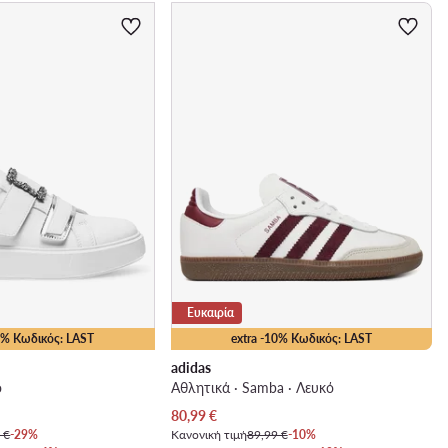
Ευκαιρία
10% Κωδικός: LAST
extra -10% Κωδικός: LAST
adidas
ό
Αθλητικά · Samba · Λευκό
Τρέχουσα τιμή
80,99
€
 €
-29%
Κανονική τιμή
89,99 €
-10%