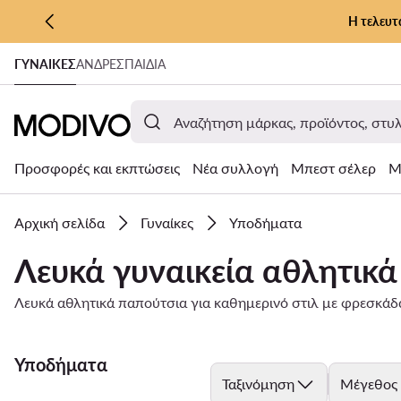
Η τελευτ
ΜΕΤΆΒΑΣΗ ΣΤΟ ΚΎΡΙΟ ΠΕΡΙΕΧΌΜΕΝΟ
ΓΥΝΑΊΚΕΣ
ΑΝΔΡΕΣ
ΠΑΙΔΙΑ
ΜΕΤΆΒΑΣΗ ΣΤΗΝ ΑΝΑΖΉΤΗΣΗ
Προσφορές και εκπτώσεις
Νέα συλλογή
Μπεστ σέλερ
Μ
Αρχική σελίδα
Γυναίκες
Υποδήματα
Λευκά γυναικεία αθλητικά
Λευκά αθλητικά παπούτσια για καθημερινό στιλ με φρεσκάδα
Υποδήματα
Ταξινόμηση
Μέγεθος