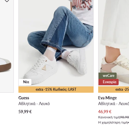
weCare
Νέα
Ευκαιρία
extra -15% Κωδικός: LAST
extra -
Guess
Eva Minge
Αθλητικά · Λευκό
Αθλητικά · Λευκ
Τρέχουσα τιμή
59,99
€
46,99
€
Κανονική τιμή
90,90
Η χαμηλότερη τιμή