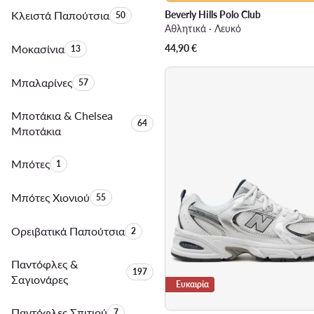
Κλειστά Παπούτσια
Αριθμός προϊόντων:
Beverly Hills Polo Club
50
Αθλητικά · Λευκό
Μοκασίνια
Αριθμός προϊόντων:
44,90
€
13
Μπαλαρίνες
Αριθμός προϊόντων:
57
Μποτάκια & Chelsea
Αριθμός προϊόντων:
64
Μποτάκια
Μπότες
Αριθμός προϊόντων:
1
Μπότες Χιονιού
Αριθμός προϊόντων:
55
Ορειβατικά Παπούτσια
Αριθμός προϊόντων:
2
Παντόφλες &
Αριθμός προϊόντων:
197
Σαγιονάρες
Ευκαιρία
Παντόφλες Σπιτιού
Αριθμός προϊόντων:
7