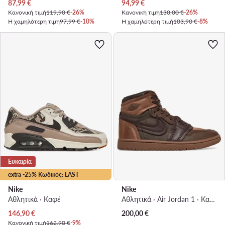
Τρέχουσα τιμή
Τρέχουσα τιμή
87,99
€
94,99
€
Κανονική τιμή
119,90 €
-26%
Κανονική τιμή
130,00 €
-26%
Η χαμηλότερη τιμή
97,99 €
-10%
Η χαμηλότερη τιμή
103,90 €
-8%
Ευκαιρία
extra -25% Κωδικός: LAST
Nike
Nike
Αθλητικά · Καφέ
Αθλητικά · Air Jordan 1 · Καφέ
Τρέχουσα τιμή
146,90
€
200,00
€
Κανονική τιμή
162,90 €
-9%