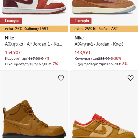
Ευκαιρία
Ευκαιρία
extra -25% Κωδικός: LAST
extra -25% Κωδικός: LAST
Nike
Nike
Αθλητικά · Air Jordan 1 · Καφέ
Αθλητικά · Jordan · Καφέ
Τρέχουσα τιμή
Τρέχουσα τιμή
154,90
€
143,99
€
Κανονική τιμή
167,00 €
-7%
Κανονική τιμή
233,00 €
-38%
Η χαμηλότερη τιμή
167,00 €
-7%
Η χαμηλότερη τιμή
156,90 €
-8%