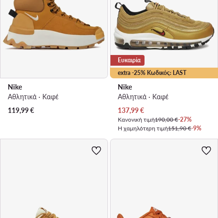
Ευκαιρία
extra -25% Κωδικός: LAST
Nike
Nike
Αθλητικά · Καφέ
Αθλητικά · Καφέ
Τρέχουσα τιμή
119,99
€
137,99
€
Κανονική τιμή
190,00 €
-27%
Η χαμηλότερη τιμή
151,90 €
-9%