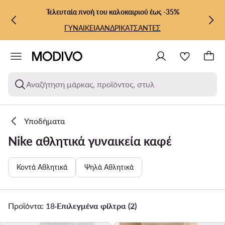
ΜΕΤΆΒΑΣΗ ΣΤΟ ΚΎΡΙΟ ΠΕΡΙΕΧΌΜΕΝΟ
ΜΕΤΆΒΑΣΗ ΣΤΗΝ ΑΝΑΖΉΤΗΣΗ
Τελευταία πνοή του καλοκαιριού έως -35%
ΓΥΝΑΙΚΕΙΑ
ΑΝΔΡΙΚΑ
ΤΣΑΝΤΕΣ
Αναζήτηση μάρκας, προϊόντος, στυλ
Υποδήματα
Nike αθλητικά γυναικεία καφέ
Κοντά Αθλητικά
Ψηλά Αθλητικά
Προϊόντα: 18
·
Επιλεγμένα φίλτρα (2)