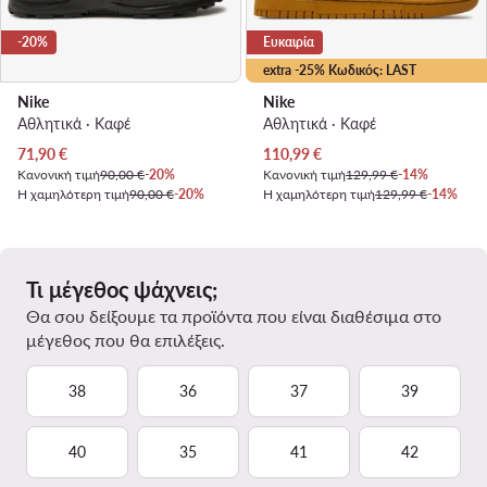
-20%
Ευκαιρία
extra -25% Κωδικός: LAST
Nike
Nike
Αθλητικά · Καφέ
Αθλητικά · Καφέ
Τρέχουσα τιμή
Τρέχουσα τιμή
71,90
€
110,99
€
Κανονική τιμή
90,00 €
-20%
Κανονική τιμή
129,99 €
-14%
Η χαμηλότερη τιμή
90,00 €
-20%
Η χαμηλότερη τιμή
129,99 €
-14%
Τι μέγεθος ψάχνεις;
Θα σου δείξουμε τα προϊόντα που είναι διαθέσιμα στο
μέγεθος που θα επιλέξεις.
38
36
37
39
40
35
41
42