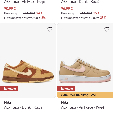
Αθλητικά · Air Max · Καφέ
Αθλητικά · Dunk · Καφέ
Τρέχουσα τιμή
Τρέχουσα τιμή
90,99
€
96,99
€
Κανονική τιμή
119,99 €
-24%
Κανονική τιμή
150,00 €
-35%
Η χαμηλότερη τιμή
99,90 €
-8%
Η χαμηλότερη τιμή
150,00 €
-35%
Ευκαιρία
Ευκαιρία
extra -25% Κωδικός: LAST
Nike
Nike
Αθλητικά · Dunk · Καφέ
Αθλητικά · Air Force · Καφέ