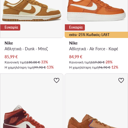
Ευκαιρία
Ευκαιρία
extra -25% Κωδικός: LAST
Nike
Nike
Αθλητικά · Dunk · Μπεζ
Αθλητικά · Air Force · Καφέ
Τρέχουσα τιμή
Τρέχουσα τιμή
85,99
€
84,99
€
Κανονική τιμή
130,00 €
-33%
Κανονική τιμή
119,00 €
-28%
Η χαμηλότερη τιμή
99,90 €
-13%
Η χαμηλότερη τιμή
96,90 €
-12%