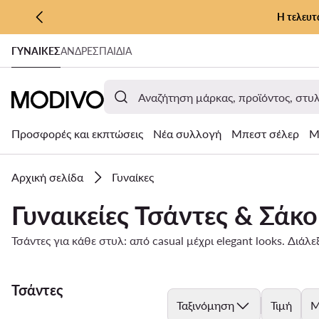
Η τελευτ
ΜΕΤΆΒΑΣΗ ΣΤΟ ΚΎΡΙΟ ΠΕΡΙΕΧΌΜΕΝΟ
ΓΥΝΑΊΚΕΣ
ΑΝΔΡΕΣ
ΠΑΙΔΙΑ
ΜΕΤΆΒΑΣΗ ΣΤΗΝ ΑΝΑΖΉΤΗΣΗ
Προσφορές και εκπτώσεις
Νέα συλλογή
Μπεστ σέλερ
Μ
Αρχική σελίδα
Γυναίκες
Γυναικείες Τσάντες & Σάκο
Τσάντες για κάθε στυλ: από casual μέχρι elegant looks. Διάλ
Τσάντες
Ταξινόμηση
Τιμή
Μ