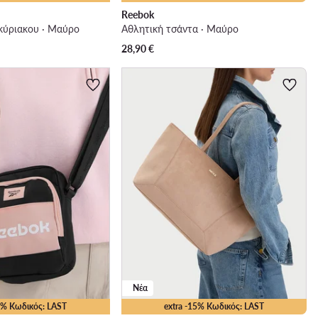
Reebok
κύριακου · Μαύρο
Αθλητική τσάντα · Μαύρο
28,90
€
Νέα
15% Κωδικός: LAST
extra -15% Κωδικός: LAST