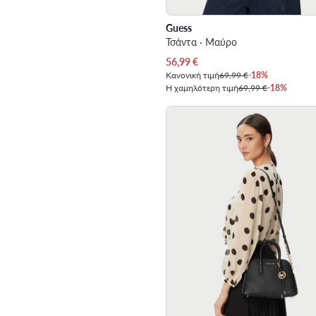
Guess
Τσάντα · Μαύρο
Τρέχουσα τιμή
56,99
€
Κανονική τιμή
69,99 €
-18%
Η χαμηλότερη τιμή
69,99 €
-18%