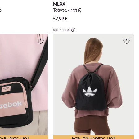
MEXX
ο
Τσάντα · Μπεζ
57,99
€
Sponsored
15% Κωδικός: LAST
extra -25% Κωδικός: LAST