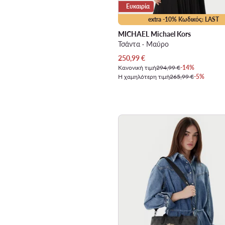
Ευκαιρία
extra -10% Κωδικός: LAST
MICHAEL Michael Kors
Τσάντα · Μαύρο
Τρέχουσα τιμή
250,99
€
Κανονική τιμή
294,99 €
-14%
Η χαμηλότερη τιμή
265,99 €
-5%