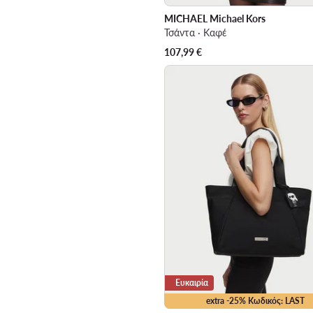
MICHAEL Michael Kors
Τσάντα · Καφέ
107,99
€
Ευκαιρία
extra -25% Κωδικός: LAST