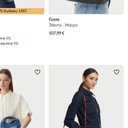
15% Κωδικός: LAST
Guess
Τσάντα · Μαύρο
107,99
€
9 €
-9%
154,99 €
-9%