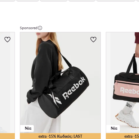
Sponsored
Νέα
Νέα
extra -15% Κωδικός: LAST
extra -