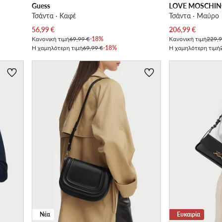
Guess
LOVE MOSCHI
Τσάντα · Καφέ
Τσάντα · Μαύρο
Τρέχουσα τιμή
Τρέχουσα τιμή
56,99
€
206,99
€
Κανονική τιμή
69,99 €
-18%
Κανονική τιμή
229,9
Η χαμηλότερη τιμή
69,99 €
-18%
Η χαμηλότερη τιμή
Νέα
Ευκαιρία