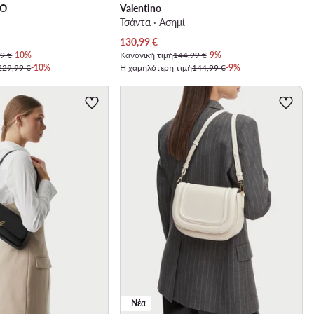
NO
Valentino
Τσάντα · Ασημί
Τρέχουσα τιμή
130,99
€
9 €
-10%
Κανονική τιμή
144,99 €
-9%
229,99 €
-10%
Η χαμηλότερη τιμή
144,99 €
-9%
Νέα