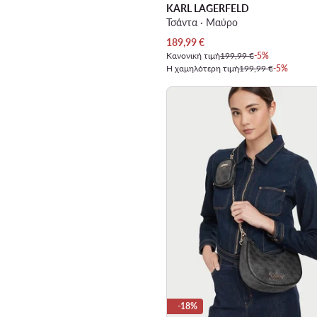
KARL LAGERFELD
Τσάντα · Μαύρο
Τρέχουσα τιμή
189,99
€
Κανονική τιμή
199,99 €
-5%
Η χαμηλότερη τιμή
199,99 €
-5%
-18%