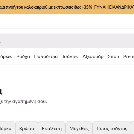
αία πνοή του καλοκαιριού με εκπτώσεις έως -35%
ΓΥΝΑΙΚΕΙΑ
ΑΝΔΡΙΚΑ
άρκες
Ρούχα
Παπούτσια
Τσάντες
Αξεσουάρ
Σπορ
Prem
ι
εξε την αγαπημένη σου.
άρκα
Χρώμα
Εκτέλεση
Μέγεθος
Τύπος τσάντας