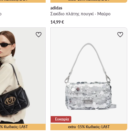
adidas
ο
Σακίδιο πλάτης πουγκί · Μαύρο
14,99
€
Ευκαιρία
15% Κωδικός: LAST
extra -15% Κωδικός: LAST