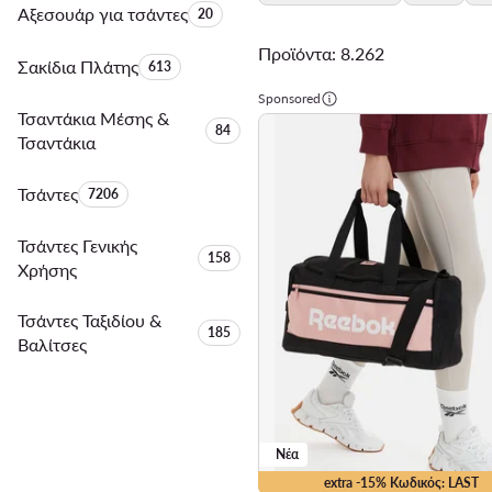
Αξεσουάρ για τσάντες
Αριθμός προϊόντων:
20
Προϊόντα: 8.262
Σακίδια Πλάτης
Αριθμός προϊόντων:
613
Sponsored
Τσαντάκια Μέσης &
Αριθμός προϊόντων:
84
Τσαντάκια
Τσάντες
Αριθμός προϊόντων:
7206
Τσάντες Γενικής
Αριθμός προϊόντων:
158
Χρήσης
Τσάντες Ταξιδίου &
Αριθμός προϊόντων:
185
Βαλίτσες
Νέα
extra -15% Κωδικός: LAST