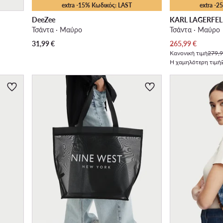
extra -15% Κωδικός: LAST
extra -
DeeZee
KARL LAGERFE
Τσάντα · Μαύρο
Τσάντα · Μαύρο
Τρέχουσα τιμή
31,99
€
265,99
€
Κανονική τιμή
279,9
Η χαμηλότερη τιμή