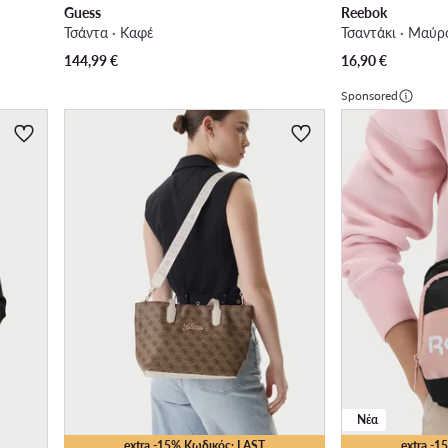
Guess
Reebok
Τσάντα · Καφέ
Τσαντάκι · Μαύρ
144,99
€
16,90
€
Sponsored
Νέα
extra -15% Κωδικός: LAST
extra -