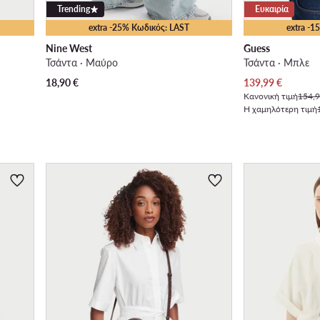
Trending
Ευκαιρία
extra -25% Κωδικός: LAST
extra -
Nine West
Guess
Τσάντα · Μαύρο
Τσάντα · Μπλε
Τρέχουσα τιμή
18,90
€
139,99
€
Κανονική τιμή
154,9
Η χαμηλότερη τιμή