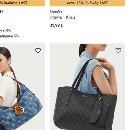
25% Κωδικός: LAST
extra -15% Κωδικός: LAST
LD
DeeZee
Τσάντα · Κρεμ
31,99
€
9 €
-5%
279,99 €
-5%