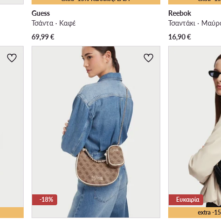
Guess
Reebok
Τσάντα · Καφέ
Τσαντάκι · Μαύρ
69,99
€
16,90
€
-18%
Ευκαιρία
extra -