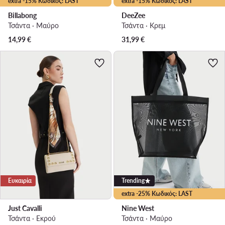
extra -15% Κωδικός: LAST
extra -15% Κωδικός: LAST
Billabong
DeeZee
Τσάντα · Μαύρο
Τσάντα · Κρεμ
14,99
€
31,99
€
Ευκαιρία
Trending
extra -25% Κωδικός: LAST
Just Cavalli
Nine West
Τσάντα · Εκρού
Τσάντα · Μαύρο