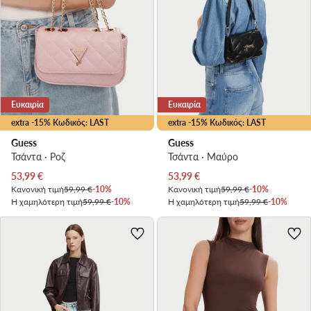
Ευκαιρία
Ευκαιρία
extra -15% Κωδικός: LAST
extra -15% Κωδικός: LAST
Guess
Guess
Τσάντα · Ροζ
Τσάντα · Μαύρο
Τρέχουσα τιμή
Τρέχουσα τιμή
53,99
€
53,99
€
Κανονική τιμή
59,99 €
-10%
Κανονική τιμή
59,99 €
-10%
Η χαμηλότερη τιμή
59,99 €
-10%
Η χαμηλότερη τιμή
59,99 €
-10%