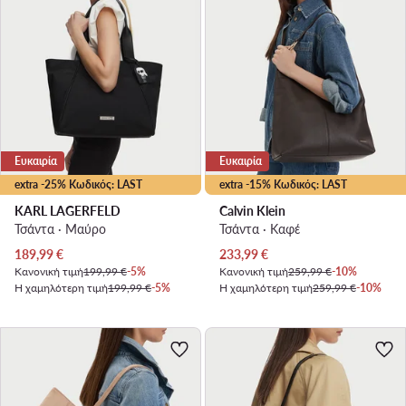
Ευκαιρία
Ευκαιρία
extra -25% Κωδικός: LAST
extra -15% Κωδικός: LAST
KARL LAGERFELD
Calvin Klein
Τσάντα · Μαύρο
Τσάντα · Καφέ
Τρέχουσα τιμή
Τρέχουσα τιμή
189,99
€
233,99
€
Κανονική τιμή
199,99 €
-5%
Κανονική τιμή
259,99 €
-10%
Η χαμηλότερη τιμή
199,99 €
-5%
Η χαμηλότερη τιμή
259,99 €
-10%