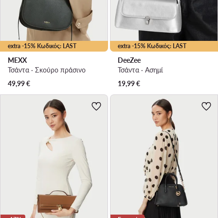
extra -15% Κωδικός: LAST
extra -15% Κωδικός: LAST
MEXX
DeeZee
Τσάντα · Σκούρο πράσινο
Τσάντα · Ασημί
49,99
€
19,99
€