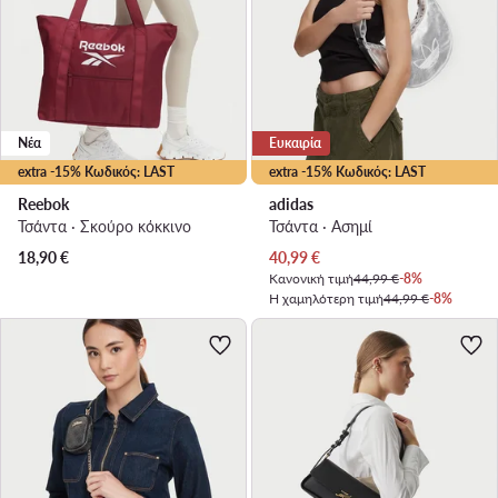
Νέα
Ευκαιρία
extra -15% Κωδικός: LAST
extra -15% Κωδικός: LAST
Reebok
adidas
Τσάντα · Σκούρο κόκκινο
Τσάντα · Ασημί
Τρέχουσα τιμή
18,90
€
40,99
€
Κανονική τιμή
44,99 €
-8%
Η χαμηλότερη τιμή
44,99 €
-8%