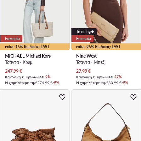
Trending
Ευκαιρία
Ευκαιρία
extra -15% Κωδικός: LAST
extra -25% Κωδικός: LAST
MICHAEL Michael Kors
Nine West
Τσάντα · Κρεμ
Τσάντα · Μπεζ
Τρέχουσα τιμή
Τρέχουσα τιμή
247,99
€
27,99
€
Κανονική τιμή
274,99 €
-9%
Κανονική τιμή
52,90 €
-47%
Η χαμηλότερη τιμή
274,99 €
-9%
Η χαμηλότερη τιμή
30,99 €
-9%