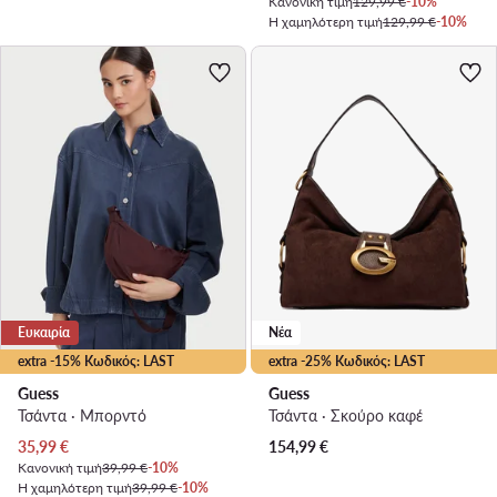
Κανονική τιμή
129,99 €
-10%
Η χαμηλότερη τιμή
129,99 €
-10%
Ευκαιρία
Νέα
extra -15% Κωδικός: LAST
extra -25% Κωδικός: LAST
Guess
Guess
Τσάντα · Μπορντό
Τσάντα · Σκούρο καφέ
Τρέχουσα τιμή
35,99
€
154,99
€
Κανονική τιμή
39,99 €
-10%
Η χαμηλότερη τιμή
39,99 €
-10%