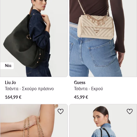
Νέα
Liu Jo
Guess
Τσάντα · Σκούρο πράσινο
Τσάντα · Εκρού
164,99
€
45,99
€