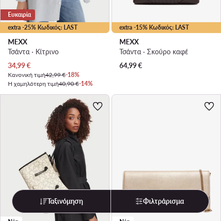
Ευκαιρία
extra -25% Κωδικός: LAST
extra -15% Κωδικός: LAST
MEXX
MEXX
Τσάντα · Κίτρινο
Τσάντα · Σκούρο καφέ
Τρέχουσα τιμή
34,99
€
64,99
€
Κανονική τιμή
42,99 €
-18%
Η χαμηλότερη τιμή
40,90 €
-14%
Ταξινόμηση
Φιλτράρισμα