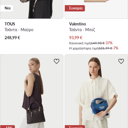
Νέα
Ευκαιρία
TOUS
Valentino
Τσάντα · Μαύρο
Τσάντα · Μπεζ
Τρέχουσα τιμή
248,99
€
93,99
€
Κανονική τιμή
149,90 €
-37%
Η χαμηλότερη τιμή
101,99 €
-7%