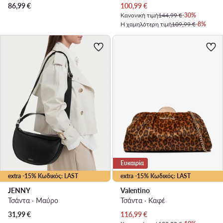
Τρέχουσα τιμή
86,99
€
100,99
€
Κανονική τιμή
144,99 €
-30%
Η χαμηλότερη τιμή
109,99 €
-8%
Ευκαιρία
extra -15% Κωδικός: LAST
extra -15% Κωδικός: LAST
JENNY
Valentino
Τσάντα · Μαύρο
Τσάντα · Καφέ
Τρέχουσα τιμή
31,99
€
116,99
€