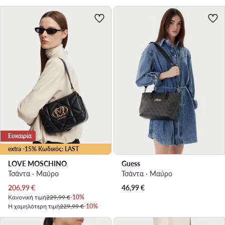
Ευκαιρία
extra -15% Κωδικός: LAST
LOVE MOSCHINO
Guess
Τσάντα · Μαύρο
Τσάντα · Μαύρο
Τρέχουσα τιμή
206,99
€
46,99
€
Κανονική τιμή
229,99 €
-10%
Η χαμηλότερη τιμή
229,99 €
-10%