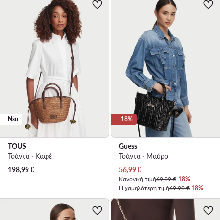
Νέα
-18%
TOUS
Guess
Τσάντα · Καφέ
Τσάντα · Μαύρο
Τρέχουσα τιμή
198,99
€
56,99
€
Κανονική τιμή
69,99 €
-18%
Η χαμηλότερη τιμή
69,99 €
-18%