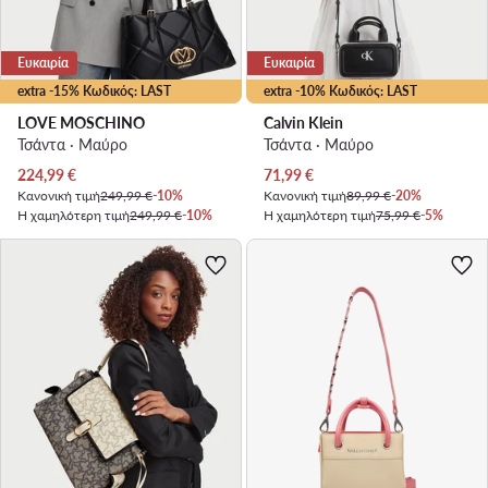
Ευκαιρία
Ευκαιρία
extra -15% Κωδικός: LAST
extra -10% Κωδικός: LAST
LOVE MOSCHINO
Calvin Klein
Τσάντα · Μαύρο
Τσάντα · Μαύρο
Τρέχουσα τιμή
Τρέχουσα τιμή
224,99
€
71,99
€
Κανονική τιμή
249,99 €
-10%
Κανονική τιμή
89,99 €
-20%
Η χαμηλότερη τιμή
249,99 €
-10%
Η χαμηλότερη τιμή
75,99 €
-5%