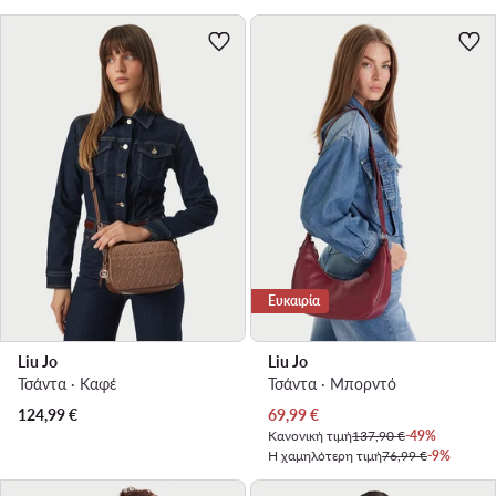
Ευκαιρία
Liu Jo
Liu Jo
Τσάντα · Καφέ
Τσάντα · Μπορντό
Τρέχουσα τιμή
124,99
€
69,99
€
Κανονική τιμή
137,90 €
-49%
Η χαμηλότερη τιμή
76,99 €
-9%