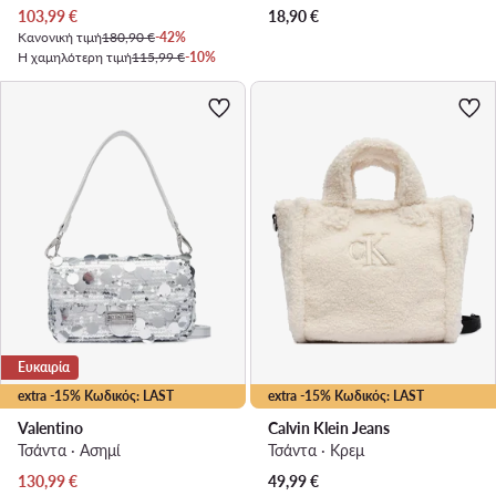
Τρέχουσα τιμή
103,99
€
18,90
€
Κανονική τιμή
180,90 €
-42%
Η χαμηλότερη τιμή
115,99 €
-10%
Ευκαιρία
extra -15% Κωδικός: LAST
extra -15% Κωδικός: LAST
Valentino
Calvin Klein Jeans
Τσάντα · Ασημί
Τσάντα · Κρεμ
Τρέχουσα τιμή
130,99
€
49,99
€