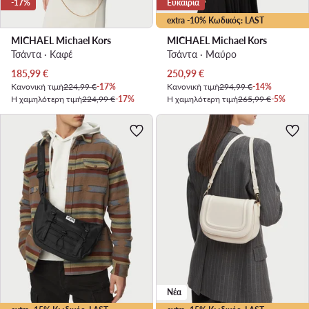
-17%
Ευκαιρία
extra -10% Κωδικός: LAST
MICHAEL Michael Kors
MICHAEL Michael Kors
Τσάντα · Καφέ
Τσάντα · Μαύρο
Τρέχουσα τιμή
Τρέχουσα τιμή
185,99
€
250,99
€
Κανονική τιμή
224,99 €
-17%
Κανονική τιμή
294,99 €
-14%
Η χαμηλότερη τιμή
224,99 €
-17%
Η χαμηλότερη τιμή
265,99 €
-5%
Νέα