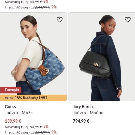
Κανονική τιμή
144,99 €
-9%
Η χαμηλότερη τιμή
144,99 €
-9%
Ευκαιρία
extra -15% Κωδικός: LAST
Guess
Tory Burch
Τσάντα · Μπλε
Τσάντα · Μαύρο
Τρέχουσα τιμή
139,99
€
794,99
€
Κανονική τιμή
154,99 €
-9%
Η χαμηλότερη τιμή
154,99 €
-9%