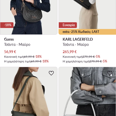
-18%
Ευκαιρία
extra -25% Κωδικός: LAST
Guess
KARL LAGERFELD
Τσάντα · Μαύρο
Τσάντα · Μαύρο
Τρέχουσα τιμή
Τρέχουσα τιμή
56,99
€
265,99
€
Κανονική τιμή
69,99 €
-18%
Κανονική τιμή
279,99 €
-5%
Η χαμηλότερη τιμή
69,99 €
-18%
Η χαμηλότερη τιμή
279,99 €
-5%