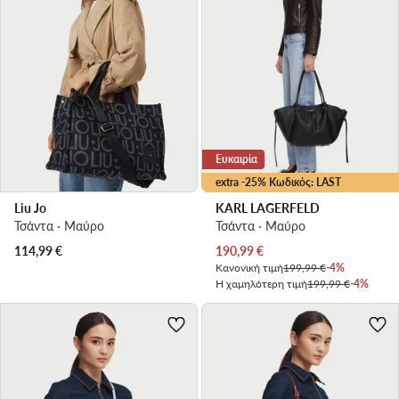
Ευκαιρία
extra -25% Κωδικός: LAST
Liu Jo
KARL LAGERFELD
Τσάντα · Μαύρο
Τσάντα · Μαύρο
Τρέχουσα τιμή
114,99
€
190,99
€
Κανονική τιμή
199,99 €
-4%
Η χαμηλότερη τιμή
199,99 €
-4%