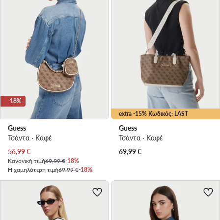
-18%
extra -15% Κωδικός: LAST
Guess
Guess
Τσάντα · Καφέ
Τσάντα · Καφέ
Τρέχουσα τιμή
56,99
€
69,99
€
Κανονική τιμή
69,99 €
-18%
Η χαμηλότερη τιμή
69,99 €
-18%