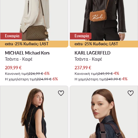
Ευκαιρία
Ευκαιρία
extra -25% Κωδικός: LAST
extra -25% Κωδικός: LAST
MICHAEL Michael Kors
KARL LAGERFELD
Τσάντα · Καφέ
Τσάντα · Καφέ
Τρέχουσα τιμή
Τρέχουσα τιμή
209,99
€
237,99
€
Κανονική τιμή
224,99 €
-6%
Κανονική τιμή
249,99 €
-4%
Η χαμηλότερη τιμή
224,99 €
-6%
Η χαμηλότερη τιμή
249,99 €
-4%