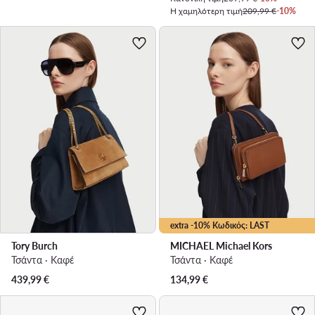
Η χαμηλότερη τιμή
209,99 €
-10%
extra -10% Κωδικός: LAST
Tory Burch
MICHAEL Michael Kors
Τσάντα · Καφέ
Τσάντα · Καφέ
439,99
€
134,99
€