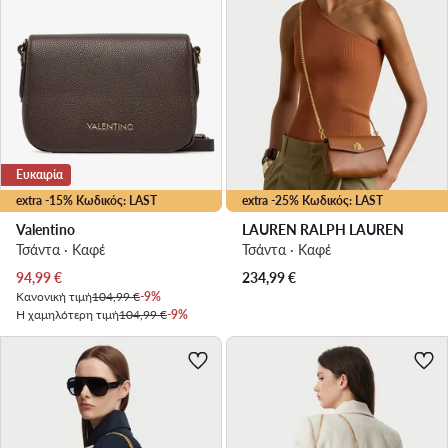
Ευκαιρία
extra -15% Κωδικός: LAST
extra -25% Κωδικός: LAST
Valentino
LAUREN RALPH LAUREN
Τσάντα · Καφέ
Τσάντα · Καφέ
Τρέχουσα τιμή
94,99
€
234,99
€
Κανονική τιμή
104,99 €
-9%
Η χαμηλότερη τιμή
104,99 €
-9%