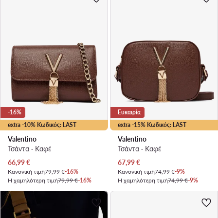
-16%
Ευκαιρία
extra -10% Κωδικός: LAST
extra -15% Κωδικός: LAST
Valentino
Valentino
Τσάντα · Καφέ
Τσάντα · Καφέ
Τρέχουσα τιμή
Τρέχουσα τιμή
66,99
€
67,99
€
Κανονική τιμή
79,99 €
-16%
Κανονική τιμή
74,99 €
-9%
Η χαμηλότερη τιμή
79,99 €
-16%
Η χαμηλότερη τιμή
74,99 €
-9%