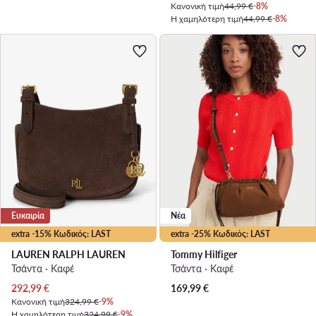
Κανονική τιμή
44,99 €
-8%
Η χαμηλότερη τιμή
44,99 €
-8%
Ευκαιρία
Νέα
extra -15% Κωδικός: LAST
extra -25% Κωδικός: LAST
LAUREN RALPH LAUREN
Tommy Hilfiger
Τσάντα · Καφέ
Τσάντα · Καφέ
Τρέχουσα τιμή
292,99
€
169,99
€
Κανονική τιμή
324,99 €
-9%
Η χαμηλότερη τιμή
324,99 €
-9%