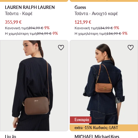
LAUREN RALPH LAUREN
Guess
Τσάντα · Καφέ
Τσάντα · Ανοιχτό καφέ
Τρέχουσα τιμή
Τρέχουσα τιμή
355,99
€
121,99
€
Κανονική τιμή
394,99 €
-9%
Κανονική τιμή
134,99 €
-9%
Η χαμηλότερη τιμή
394,99 €
-9%
Η χαμηλότερη τιμή
134,99 €
-9%
Ευκαιρία
extra -15% Κωδικός: LAST
Liu Jo
MICHAEL Michael Kors