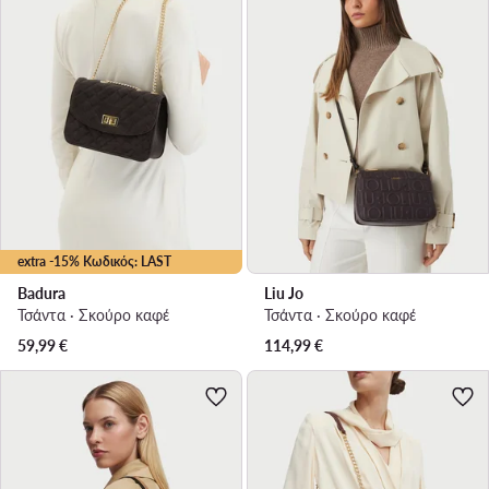
extra -15% Κωδικός: LAST
Badura
Liu Jo
Τσάντα · Σκούρο καφέ
Τσάντα · Σκούρο καφέ
59,99
€
114,99
€