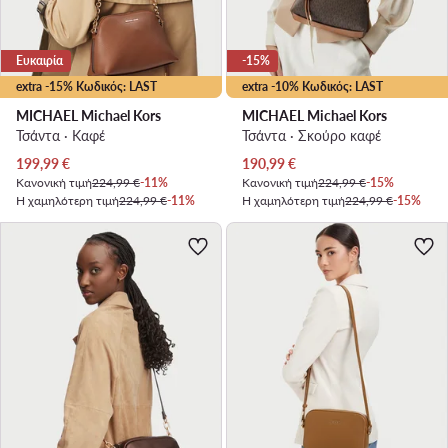
Ευκαιρία
-15%
extra -15% Κωδικός: LAST
extra -10% Κωδικός: LAST
MICHAEL Michael Kors
MICHAEL Michael Kors
Τσάντα · Καφέ
Τσάντα · Σκούρο καφέ
Τρέχουσα τιμή
Τρέχουσα τιμή
199,99
€
190,99
€
Κανονική τιμή
224,99 €
-11%
Κανονική τιμή
224,99 €
-15%
Η χαμηλότερη τιμή
224,99 €
-11%
Η χαμηλότερη τιμή
224,99 €
-15%