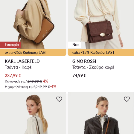
Ευκαιρία
Νέα
extra -25% Κωδικός: LAST
extra -15% Κωδικός: LAST
KARL LAGERFELD
GINO ROSSI
Τσάντα · Καφέ
Τσάντα · Σκούρο καφέ
Τρέχουσα τιμή
237,99
€
74,99
€
Κανονική τιμή
249,99 €
-4%
Η χαμηλότερη τιμή
249,99 €
-4%