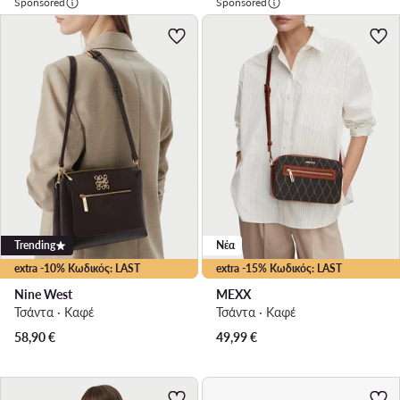
Sponsored
Sponsored
Trending
Νέα
extra -10% Κωδικός: LAST
extra -15% Κωδικός: LAST
Nine West
MEXX
Τσάντα · Καφέ
Τσάντα · Καφέ
58,90
€
49,99
€