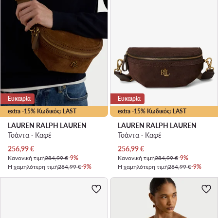
Ευκαιρία
Ευκαιρία
extra -15% Κωδικός: LAST
extra -15% Κωδικός: LAST
LAUREN RALPH LAUREN
LAUREN RALPH LAUREN
Τσάντα · Καφέ
Τσάντα · Καφέ
Τρέχουσα τιμή
Τρέχουσα τιμή
256,99
€
256,99
€
Κανονική τιμή
284,99 €
-9%
Κανονική τιμή
284,99 €
-9%
Η χαμηλότερη τιμή
284,99 €
-9%
Η χαμηλότερη τιμή
284,99 €
-9%