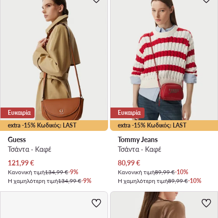
Ευκαιρία
Ευκαιρία
extra -15% Κωδικός: LAST
extra -15% Κωδικός: LAST
Guess
Tommy Jeans
Τσάντα · Καφέ
Τσάντα · Καφέ
Τρέχουσα τιμή
Τρέχουσα τιμή
121,99
€
80,99
€
Κανονική τιμή
134,99 €
-9%
Κανονική τιμή
89,99 €
-10%
Η χαμηλότερη τιμή
134,99 €
-9%
Η χαμηλότερη τιμή
89,99 €
-10%