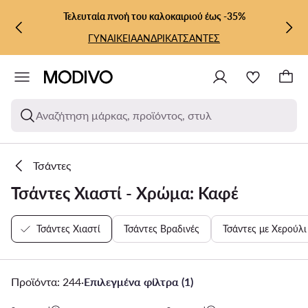
ΜΕΤΆΒΑΣΗ ΣΤΟ ΚΎΡΙΟ ΠΕΡΙΕΧΌΜΕΝΟ
ΜΕΤΆΒΑΣΗ ΣΤΗΝ ΑΝΑΖΉΤΗΣΗ
Τελευταία πνοή του καλοκαιριού έως -35%
ΓΥΝΑΙΚΕΙΑ
ΑΝΔΡΙΚΑ
ΤΣΑΝΤΕΣ
Αναζήτηση μάρκας, προϊόντος, στυλ
Τσάντες
Τσάντες Χιαστί - Χρώμα: Καφέ
Τσάντες Χιαστί
Τσάντες Βραδινές
Τσάντες με Χερούλι
Προϊόντα: 244
·
Επιλεγμένα φίλτρα (1)