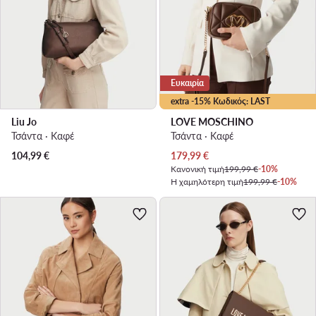
Ευκαιρία
extra -15% Κωδικός: LAST
Liu Jo
LOVE MOSCHINO
Τσάντα · Καφέ
Τσάντα · Καφέ
Τρέχουσα τιμή
104,99
€
179,99
€
Κανονική τιμή
199,99 €
-10%
Η χαμηλότερη τιμή
199,99 €
-10%