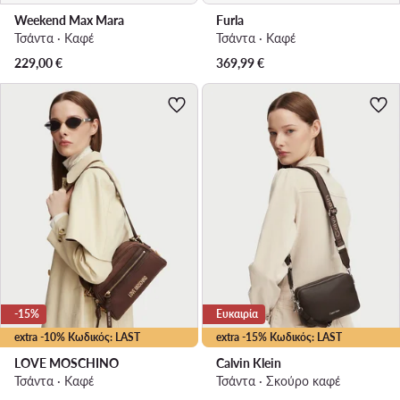
Weekend Max Mara
Furla
Τσάντα · Καφέ
Τσάντα · Καφέ
229,00
€
369,99
€
-15%
Ευκαιρία
extra -10% Κωδικός: LAST
extra -15% Κωδικός: LAST
LOVE MOSCHINO
Calvin Klein
Τσάντα · Καφέ
Τσάντα · Σκούρο καφέ