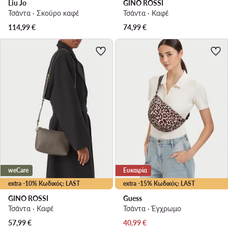
Liu Jo
GINO ROSSI
Τσάντα · Σκούρο καφέ
Τσάντα · Καφέ
114,99
€
74,99
€
weCare
Ευκαιρία
extra -10% Κωδικός: LAST
extra -15% Κωδικός: LAST
GINO ROSSI
Guess
Τσάντα · Καφέ
Τσάντα · Έγχρωμο
Τρέχουσα τιμή
57,99
€
40,99
€