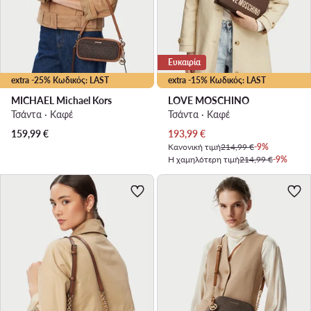
Ευκαιρία
extra -25% Κωδικός: LAST
extra -15% Κωδικός: LAST
MICHAEL Michael Kors
LOVE MOSCHINO
Τσάντα · Καφέ
Τσάντα · Καφέ
Τρέχουσα τιμή
159,99
€
193,99
€
Κανονική τιμή
214,99 €
-9%
Η χαμηλότερη τιμή
214,99 €
-9%