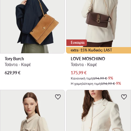
Ευκαιρία
extra -15% Κωδικός: LAST
Tory Burch
LOVE MOSCHINO
Τσάντα · Καφέ
Τσάντα · Καφέ
Τρέχουσα τιμή
629,99
€
175,99
€
Κανονική τιμή
194,99 €
-9%
Η χαμηλότερη τιμή
194,99 €
-9%