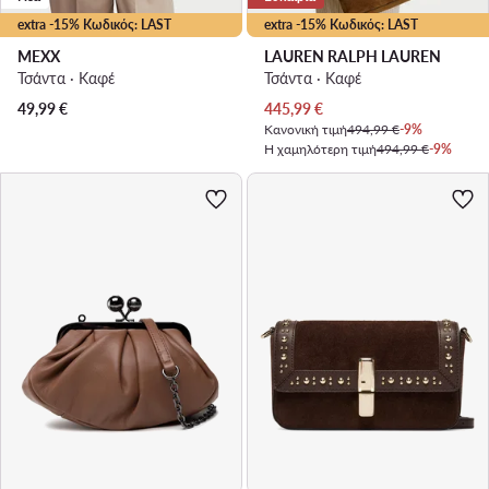
extra -15% Κωδικός: LAST
extra -15% Κωδικός: LAST
MEXX
LAUREN RALPH LAUREN
Τσάντα · Καφέ
Τσάντα · Καφέ
Τρέχουσα τιμή
49,99
€
445,99
€
Κανονική τιμή
494,99 €
-9%
Η χαμηλότερη τιμή
494,99 €
-9%