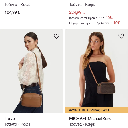
Τσάντα · Καφέ
Τσάντα · Καφέ
Τρέχουσα τιμή
104,99
€
224,99
€
Κανονική τιμή
249,99 €
-10%
Η χαμηλότερη τιμή
249,99 €
-10%
extra -10% Κωδικός: LAST
Liu Jo
MICHAEL Michael Kors
Τσάντα · Καφέ
Τσάντα · Καφέ