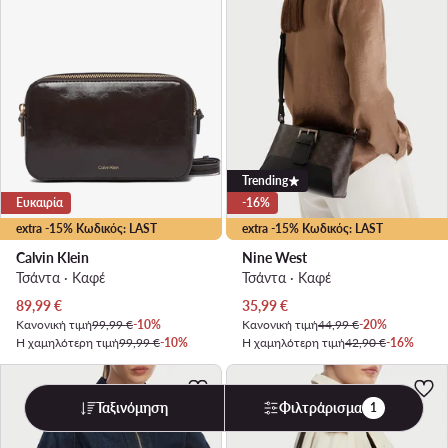
Trending
Ευκαιρία
-16%
extra -15% Κωδικός: LAST
extra -15% Κωδικός: LAST
Calvin Klein
Nine West
Τσάντα · Καφέ
Τσάντα · Καφέ
Τρέχουσα τιμή
Τρέχουσα τιμή
89,99
€
35,99
€
Κανονική τιμή
99,99 €
-10%
Κανονική τιμή
44,99 €
-20%
Η χαμηλότερη τιμή
99,99 €
-10%
Η χαμηλότερη τιμή
42,90 €
-16%
Ταξινόμηση
Φιλτράρισμα
1