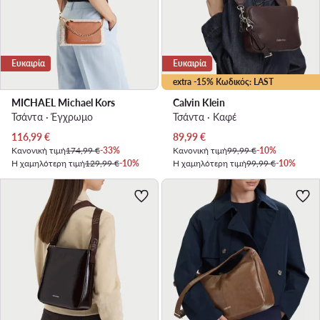
Ευκαιρία
Ευκαιρία
extra -15% Κωδικός: LAST
MICHAEL Michael Kors
Calvin Klein
Τσάντα · Έγχρωμο
Τσάντα · Καφέ
Τρέχουσα τιμή
Τρέχουσα τιμή
116,99
€
89,99
€
Κανονική τιμή
174,99 €
-33%
Κανονική τιμή
99,99 €
-10%
Η χαμηλότερη τιμή
129,99 €
-10%
Η χαμηλότερη τιμή
99,99 €
-10%