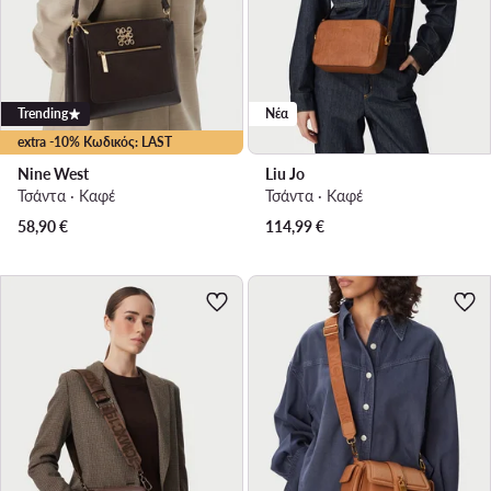
Trending
Νέα
extra -10% Κωδικός: LAST
Nine West
Liu Jo
Τσάντα · Καφέ
Τσάντα · Καφέ
58,90
€
114,99
€