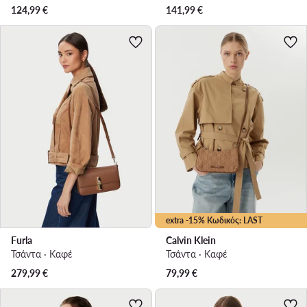
124,99
€
141,99
€
extra -15% Κωδικός: LAST
Furla
Calvin Klein
Τσάντα · Καφέ
Τσάντα · Καφέ
279,99
€
79,99
€