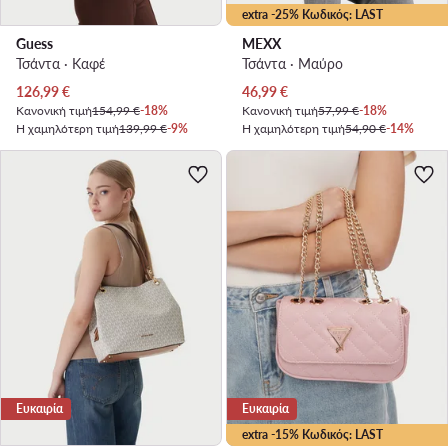
extra -25% Κωδικός: LAST
Guess
MEXX
Τσάντα · Καφέ
Τσάντα · Μαύρο
Τρέχουσα τιμή
Τρέχουσα τιμή
126,99
€
46,99
€
Κανονική τιμή
154,99 €
-18%
Κανονική τιμή
57,99 €
-18%
Η χαμηλότερη τιμή
139,99 €
-9%
Η χαμηλότερη τιμή
54,90 €
-14%
Ευκαιρία
Ευκαιρία
extra -15% Κωδικός: LAST