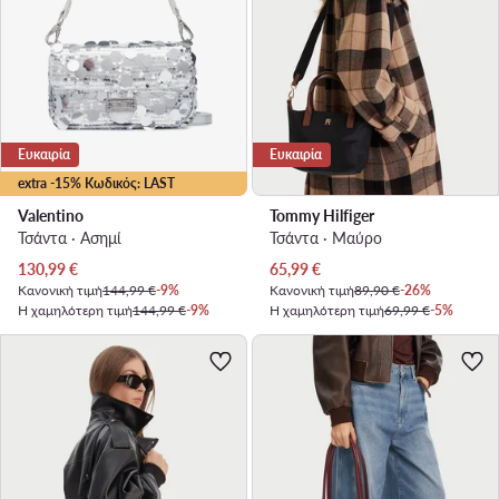
Ευκαιρία
Ευκαιρία
extra -15% Κωδικός: LAST
Valentino
Tommy Hilfiger
Τσάντα · Ασημί
Τσάντα · Μαύρο
Τρέχουσα τιμή
Τρέχουσα τιμή
130,99
€
65,99
€
Κανονική τιμή
144,99 €
-9%
Κανονική τιμή
89,90 €
-26%
Η χαμηλότερη τιμή
144,99 €
-9%
Η χαμηλότερη τιμή
69,99 €
-5%