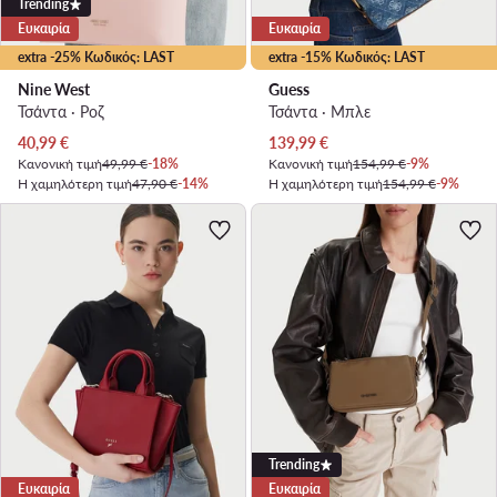
Trending
Ευκαιρία
Ευκαιρία
extra -25% Κωδικός: LAST
extra -15% Κωδικός: LAST
Nine West
Guess
Τσάντα · Ροζ
Τσάντα · Μπλε
Τρέχουσα τιμή
Τρέχουσα τιμή
40,99
€
139,99
€
Κανονική τιμή
49,99 €
-18%
Κανονική τιμή
154,99 €
-9%
Η χαμηλότερη τιμή
47,90 €
-14%
Η χαμηλότερη τιμή
154,99 €
-9%
Trending
Ευκαιρία
Ευκαιρία