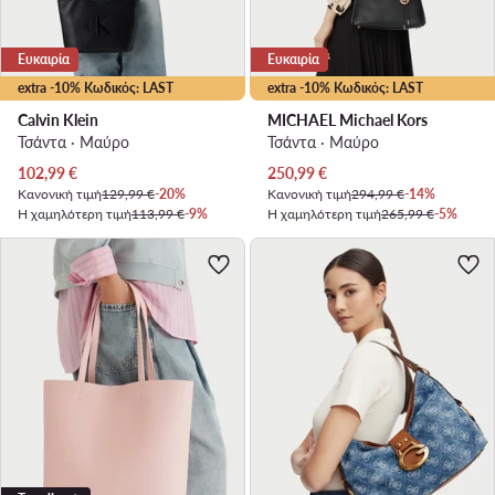
Ευκαιρία
Ευκαιρία
extra -10% Κωδικός: LAST
extra -10% Κωδικός: LAST
Calvin Klein
MICHAEL Michael Kors
Τσάντα · Μαύρο
Τσάντα · Μαύρο
Τρέχουσα τιμή
Τρέχουσα τιμή
102,99
€
250,99
€
Κανονική τιμή
129,99 €
-20%
Κανονική τιμή
294,99 €
-14%
Η χαμηλότερη τιμή
113,99 €
-9%
Η χαμηλότερη τιμή
265,99 €
-5%