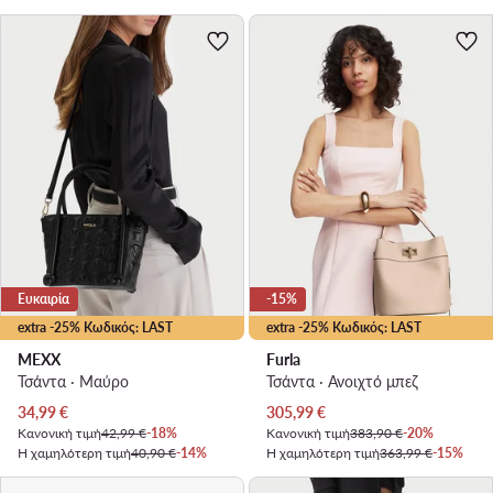
Ευκαιρία
-15%
extra -25% Κωδικός: LAST
extra -25% Κωδικός: LAST
MEXX
Furla
Τσάντα · Μαύρο
Τσάντα · Ανοιχτό μπεζ
Τρέχουσα τιμή
Τρέχουσα τιμή
34,99
€
305,99
€
Κανονική τιμή
42,99 €
-18%
Κανονική τιμή
383,90 €
-20%
Η χαμηλότερη τιμή
40,90 €
-14%
Η χαμηλότερη τιμή
363,99 €
-15%