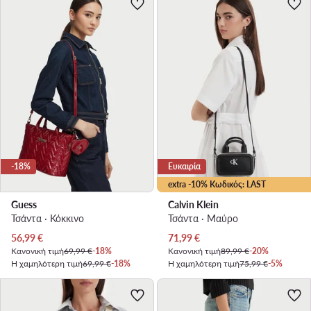
-18%
Ευκαιρία
extra -10% Κωδικός: LAST
Guess
Calvin Klein
Τσάντα · Κόκκινο
Τσάντα · Μαύρο
Τρέχουσα τιμή
Τρέχουσα τιμή
56,99
€
71,99
€
Κανονική τιμή
69,99 €
-18%
Κανονική τιμή
89,99 €
-20%
Η χαμηλότερη τιμή
69,99 €
-18%
Η χαμηλότερη τιμή
75,99 €
-5%