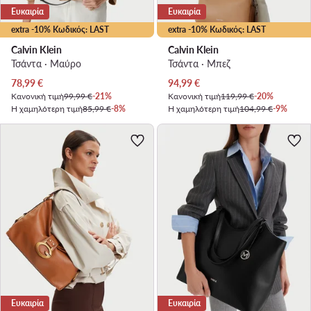
Ευκαιρία
Ευκαιρία
extra -10% Κωδικός: LAST
extra -10% Κωδικός: LAST
Calvin Klein
Calvin Klein
Τσάντα · Μαύρο
Τσάντα · Μπεζ
Τρέχουσα τιμή
Τρέχουσα τιμή
78,99
€
94,99
€
Κανονική τιμή
99,99 €
-21%
Κανονική τιμή
119,99 €
-20%
Η χαμηλότερη τιμή
85,99 €
-8%
Η χαμηλότερη τιμή
104,99 €
-9%
Ευκαιρία
Ευκαιρία