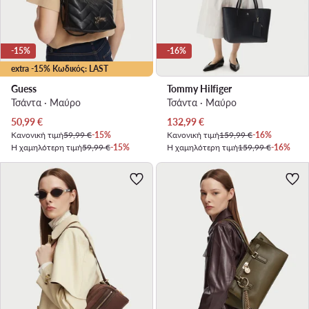
-15%
-16%
extra -15% Κωδικός: LAST
Guess
Tommy Hilfiger
Τσάντα · Μαύρο
Τσάντα · Μαύρο
Τρέχουσα τιμή
Τρέχουσα τιμή
50,99
€
132,99
€
Κανονική τιμή
59,99 €
-15%
Κανονική τιμή
159,99 €
-16%
Η χαμηλότερη τιμή
59,99 €
-15%
Η χαμηλότερη τιμή
159,99 €
-16%