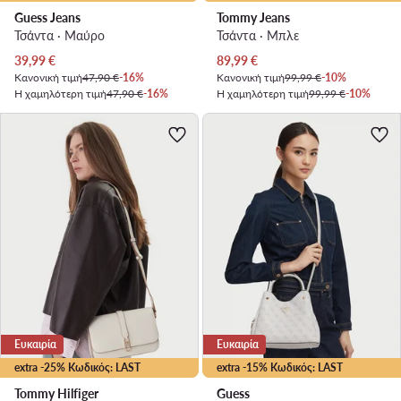
Guess Jeans
Tommy Jeans
Τσάντα · Μαύρο
Τσάντα · Μπλε
Τρέχουσα τιμή
Τρέχουσα τιμή
39,99
€
89,99
€
Κανονική τιμή
47,90 €
-16%
Κανονική τιμή
99,99 €
-10%
Η χαμηλότερη τιμή
47,90 €
-16%
Η χαμηλότερη τιμή
99,99 €
-10%
Ευκαιρία
Ευκαιρία
extra -25% Κωδικός: LAST
extra -15% Κωδικός: LAST
Tommy Hilfiger
Guess