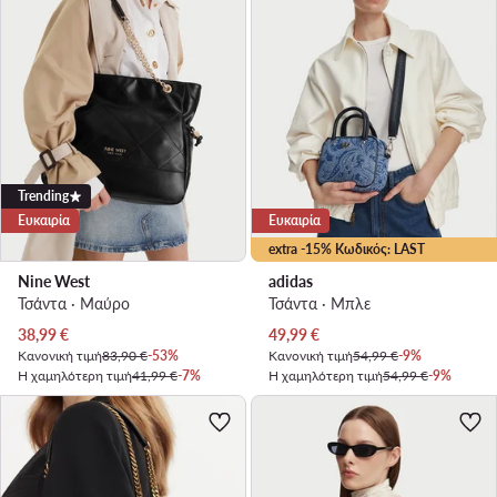
Trending
Ευκαιρία
Ευκαιρία
extra -15% Κωδικός: LAST
Nine West
adidas
Τσάντα · Μαύρο
Τσάντα · Μπλε
Τρέχουσα τιμή
Τρέχουσα τιμή
38,99
€
49,99
€
Κανονική τιμή
83,90 €
-53%
Κανονική τιμή
54,99 €
-9%
Η χαμηλότερη τιμή
41,99 €
-7%
Η χαμηλότερη τιμή
54,99 €
-9%