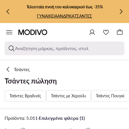
ΜΕΤΆΒΑΣΗ ΣΤΟ ΚΎΡΙΟ ΠΕΡΙΕΧΌΜΕΝΟ
ΜΕΤΆΒΑΣΗ ΣΤΗΝ ΑΝΑΖΉΤΗΣΗ
Τελευταία πνοή του καλοκαιριού έως -35%
ΓΥΝΑΙΚΕΙΑ
ΑΝΔΡΙΚΑ
ΤΣΑΝΤΕΣ
Αναζήτηση μάρκας, προϊόντος, στυλ
Τσάντες
Τσάντες πώληση
Τσάντες Βραδινές
Τσάντες με Χερούλι
Τσάντες Πουγκί
Προϊόντα: 5.011
·
Επιλεγμένα φίλτρα (1)