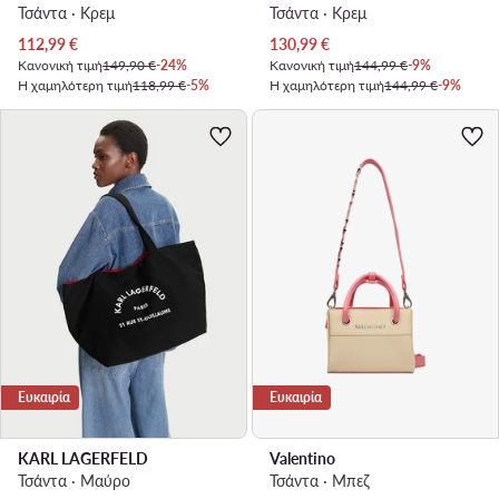
Τσάντα · Κρεμ
Τσάντα · Κρεμ
Τρέχουσα τιμή
Τρέχουσα τιμή
112,99
€
130,99
€
Κανονική τιμή
149,90 €
-24%
Κανονική τιμή
144,99 €
-9%
Η χαμηλότερη τιμή
118,99 €
-5%
Η χαμηλότερη τιμή
144,99 €
-9%
Ευκαιρία
Ευκαιρία
KARL LAGERFELD
Valentino
Τσάντα · Μαύρο
Τσάντα · Μπεζ