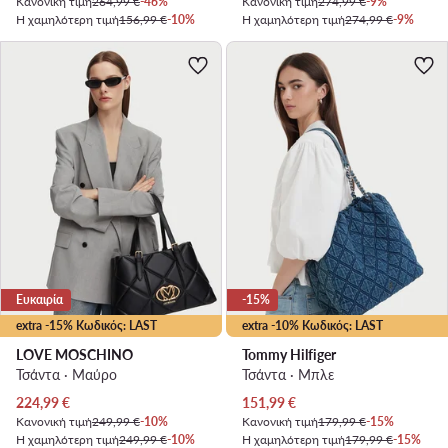
Κανονική τιμή
264,99 €
-46%
Κανονική τιμή
274,99 €
-9%
Η χαμηλότερη τιμή
156,99 €
-10%
Η χαμηλότερη τιμή
274,99 €
-9%
Ευκαιρία
-15%
extra -15% Κωδικός: LAST
extra -10% Κωδικός: LAST
LOVE MOSCHINO
Tommy Hilfiger
Τσάντα · Μαύρο
Τσάντα · Μπλε
Τρέχουσα τιμή
Τρέχουσα τιμή
224,99
€
151,99
€
Κανονική τιμή
249,99 €
-10%
Κανονική τιμή
179,99 €
-15%
Η χαμηλότερη τιμή
249,99 €
-10%
Η χαμηλότερη τιμή
179,99 €
-15%