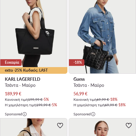
Ευκαιρία
-18%
extra -25% Κωδικός: LAST
KARL LAGERFELD
Guess
Τσάντα · Μαύρο
Τσάντα · Μαύρο
Τρέχουσα τιμή
Τρέχουσα τιμή
189,99
€
56,99
€
Κανονική τιμή
199,99 €
-5%
Κανονική τιμή
69,99 €
-18%
Η χαμηλότερη τιμή
199,99 €
-5%
Η χαμηλότερη τιμή
69,99 €
-18%
Sponsored
Sponsored