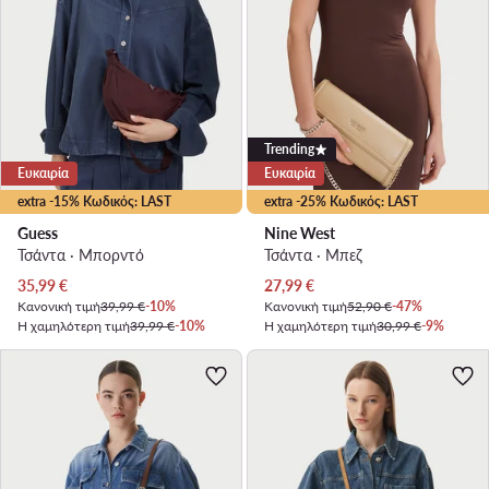
Trending
Ευκαιρία
Ευκαιρία
extra -15% Κωδικός: LAST
extra -25% Κωδικός: LAST
Guess
Nine West
Τσάντα · Μπορντό
Τσάντα · Μπεζ
Τρέχουσα τιμή
Τρέχουσα τιμή
35,99
€
27,99
€
Κανονική τιμή
39,99 €
-10%
Κανονική τιμή
52,90 €
-47%
Η χαμηλότερη τιμή
39,99 €
-10%
Η χαμηλότερη τιμή
30,99 €
-9%