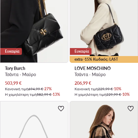
Ευκαιρία
Ευκαιρία
extra -15% Κωδικός: LAST
Tory Burch
LOVE MOSCHINO
Τσάντα · Μαύρο
Τσάντα · Μαύρο
Τρέχουσα τιμή
Τρέχουσα τιμή
503,99
€
206,99
€
Κανονική τιμή
694,99 €
-27%
Κανονική τιμή
229,99 €
-10%
Η χαμηλότερη τιμή
582,99 €
-13%
Η χαμηλότερη τιμή
229,99 €
-10%