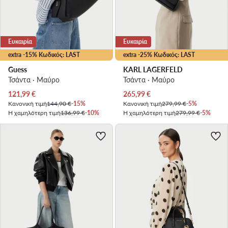
Ευκαιρία
Ευκαιρία
extra -15% Κωδικός: LAST
extra -25% Κωδικός: LAST
Guess
KARL LAGERFELD
Τσάντα · Μαύρο
Τσάντα · Μαύρο
Τρέχουσα τιμή
Τρέχουσα τιμή
121,99
€
265,99
€
Κανονική τιμή
144,90 €
-15%
Κανονική τιμή
279,99 €
-5%
Η χαμηλότερη τιμή
136,99 €
-10%
Η χαμηλότερη τιμή
279,99 €
-5%