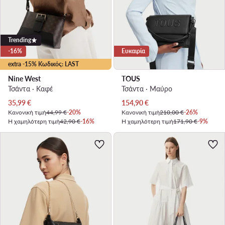
Trending
-16%
Ευκαιρία
extra -15% Κωδικός: LAST
Nine West
TOUS
Τσάντα · Καφέ
Τσάντα · Μαύρο
Τρέχουσα τιμή
Τρέχουσα τιμή
35,99
€
154,90
€
Κανονική τιμή
44,99 €
-20%
Κανονική τιμή
210,00 €
-26%
Η χαμηλότερη τιμή
42,90 €
-16%
Η χαμηλότερη τιμή
171,90 €
-9%