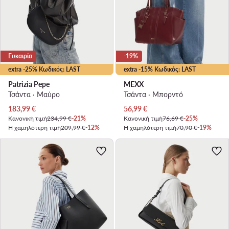
Ευκαιρία
-19%
extra -25% Κωδικός: LAST
extra -15% Κωδικός: LAST
Patrizia Pepe
MEXX
Τσάντα · Μαύρο
Τσάντα · Μπορντό
Τρέχουσα τιμή
Τρέχουσα τιμή
183,99
€
56,99
€
Κανονική τιμή
234,99 €
-21%
Κανονική τιμή
76,69 €
-25%
Η χαμηλότερη τιμή
209,99 €
-12%
Η χαμηλότερη τιμή
70,90 €
-19%