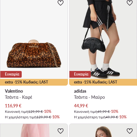
Ευκαιρία
Ευκαιρία
extra -15% Κωδικός: LAST
extra -15% Κωδικός: LAST
Valentino
adidas
Τσάντα · Καφέ
Τσάντα · Μαύρο
Τρέχουσα τιμή
Τρέχουσα τιμή
116,99
€
44,99
€
Κανονική τιμή
129,99 €
-10%
Κανονική τιμή
49,99 €
-10%
Η χαμηλότερη τιμή
129,99 €
-10%
Η χαμηλότερη τιμή
49,99 €
-10%