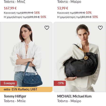
Τσάντα · Μπεζ
Τσάντα · Μαύρο
Τρέχουσα τιμή
Τρέχουσα τιμή
167,99
€
53,99
€
Κανονική τιμή
199,99 €
-16%
Κανονική τιμή
59,99 €
-10%
Η χαμηλότερη τιμή
199,99 €
-16%
Η χαμηλότερη τιμή
59,99 €
-10%
Ευκαιρία
-19%
extra -15% Κωδικός: LAST
Tommy Hilfiger
MICHAEL Michael Kors
Τσάντα · Μπλε
Τσάντα · Μαύρο