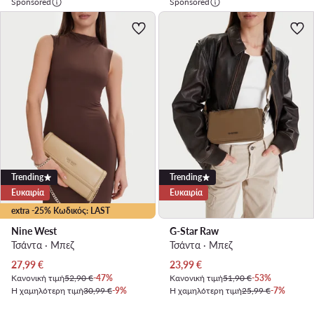
Sponsored
Sponsored
Trending
Trending
Ευκαιρία
Ευκαιρία
extra -25% Κωδικός: LAST
Nine West
G-Star Raw
Τσάντα · Μπεζ
Τσάντα · Μπεζ
Τρέχουσα τιμή
Τρέχουσα τιμή
27,99
€
23,99
€
Κανονική τιμή
52,90 €
-47%
Κανονική τιμή
51,90 €
-53%
Η χαμηλότερη τιμή
30,99 €
-9%
Η χαμηλότερη τιμή
25,99 €
-7%