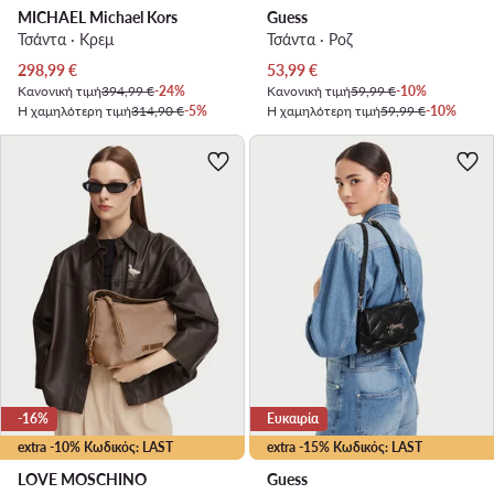
MICHAEL Michael Kors
Guess
Τσάντα · Κρεμ
Τσάντα · Ροζ
Τρέχουσα τιμή
Τρέχουσα τιμή
298,99
€
53,99
€
Κανονική τιμή
394,99 €
-24%
Κανονική τιμή
59,99 €
-10%
Η χαμηλότερη τιμή
314,90 €
-5%
Η χαμηλότερη τιμή
59,99 €
-10%
-16%
Ευκαιρία
extra -10% Κωδικός: LAST
extra -15% Κωδικός: LAST
LOVE MOSCHINO
Guess