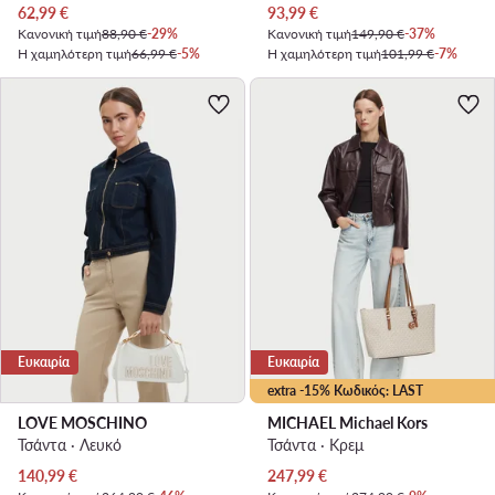
Τρέχουσα τιμή
Τρέχουσα τιμή
62,99
€
93,99
€
Κανονική τιμή
88,90 €
-29%
Κανονική τιμή
149,90 €
-37%
Η χαμηλότερη τιμή
66,99 €
-5%
Η χαμηλότερη τιμή
101,99 €
-7%
Ευκαιρία
Ευκαιρία
extra -15% Κωδικός: LAST
LOVE MOSCHINO
MICHAEL Michael Kors
Τσάντα · Λευκό
Τσάντα · Κρεμ
Τρέχουσα τιμή
Τρέχουσα τιμή
140,99
€
247,99
€