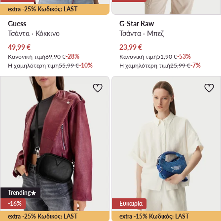
extra -25% Κωδικός: LAST
Guess
G-Star Raw
Τσάντα · Κόκκινο
Τσάντα · Μπεζ
Τρέχουσα τιμή
Τρέχουσα τιμή
49,99
€
23,99
€
Κανονική τιμή
69,90 €
-28%
Κανονική τιμή
51,90 €
-53%
Η χαμηλότερη τιμή
55,99 €
-10%
Η χαμηλότερη τιμή
25,99 €
-7%
Trending
-16%
Ευκαιρία
extra -25% Κωδικός: LAST
extra -15% Κωδικός: LAST