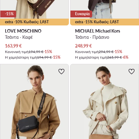
-15%
Ευκαιρία
extra -10% Κωδικός: LAST
extra -15% Κωδικός: LAST
LOVE MOSCHINO
MICHAEL Michael Kors
Τσάντα · Καφέ
Τσάντα · Πράσινο
Τρέχουσα τιμή
Τρέχουσα τιμή
163,99
€
248,99
€
Κανονική τιμή
194,99 €
-15%
Κανονική τιμή
294,99 €
-15%
Η χαμηλότερη τιμή
194,99 €
-15%
Η χαμηλότερη τιμή
265,99 €
-6%