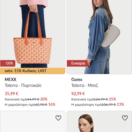
-16%
Ευκαιρία
extra -15% Κωδικός: LAST
MEXX
Guess
Τσάντα · Πορτοκαλί
Τσάντα · Μπεζ
Τρέχουσα τιμή
Τρέχουσα τιμή
35,99
€
92,99
€
Κανονική τιμή
44,99 €
-20%
Κανονική τιμή
124,99 €
-25%
Η χαμηλότερη τιμή
42,90 €
-16%
Η χαμηλότερη τιμή
106,99 €
-13%