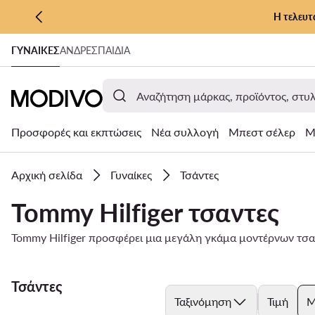
Η τελευτ
ΜΕΤΆΒΑΣΗ ΣΤΟ ΚΎΡΙΟ ΠΕΡΙΕΧΌΜΕΝΟ
ΓΥΝΑΊΚΕΣ
ΑΝΔΡΕΣ
ΠΑΙΔΙΑ
ΜΕΤΆΒΑΣΗ ΣΤΗΝ ΑΝΑΖΉΤΗΣΗ
Προσφορές και εκπτώσεις
Νέα συλλογή
Μπεστ σέλερ
Μ
Αρχική σελίδα
Γυναίκες
Τσάντες
Tommy Hilfiger τσαντες
Tommy Hilfiger προσφέρει μια μεγάλη γκάμα μοντέρνων τσ
Τσάντες
Ταξινόμηση
Τιμή
Μ