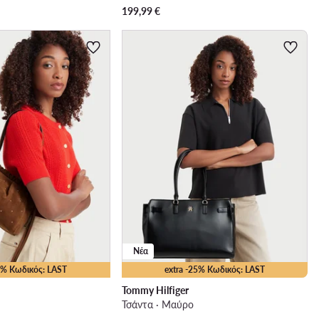
199,99
€
Νέα
25% Κωδικός: LAST
extra -25% Κωδικός: LAST
Tommy Hilfiger
Τσάντα · Μαύρο