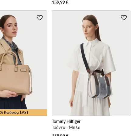
159,99
€
25% Κωδικός: LAST
Tommy Hilfiger
Τσάντα · Μπλε
159,99
€