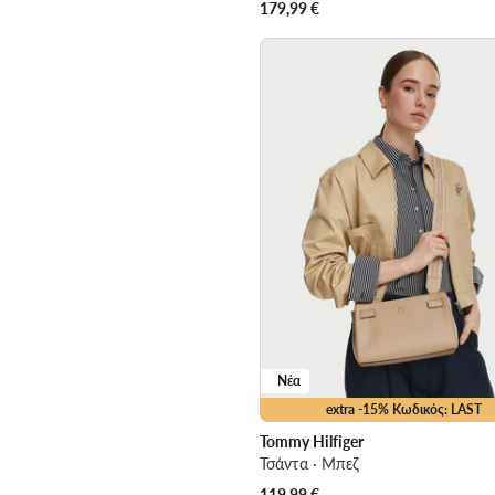
179,99
€
Νέα
extra -15% Κωδικός: LAST
Tommy Hilfiger
Τσάντα · Μπεζ
119,99
€