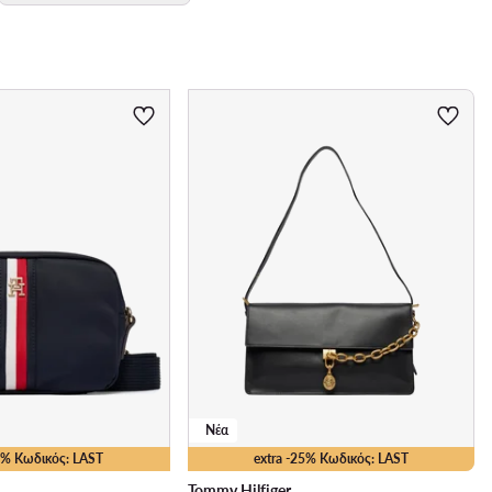
Νέα
10% Κωδικός: LAST
extra -25% Κωδικός: LAST
Tommy Hilfiger