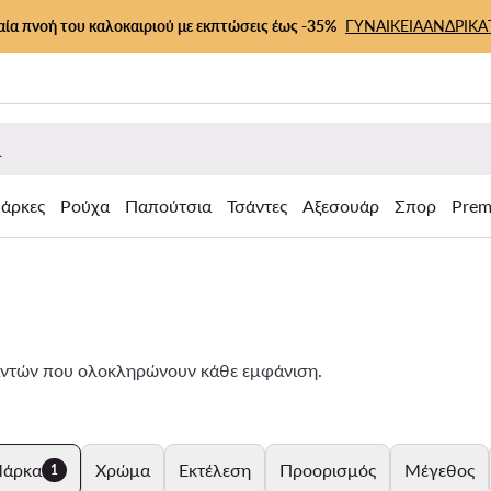
αία πνοή του καλοκαιριού με εκπτώσεις έως -35%
ΓΥΝΑΙΚΕΙΑ
ΑΝΔΡΙΚΑ
άρκες
Ρούχα
Παπούτσια
Τσάντες
Αξεσουάρ
Σπορ
Prem
αντών που ολοκληρώνουν κάθε εμφάνιση.
άρκα
Χρώμα
Εκτέλεση
Προορισμός
Μέγεθος
1