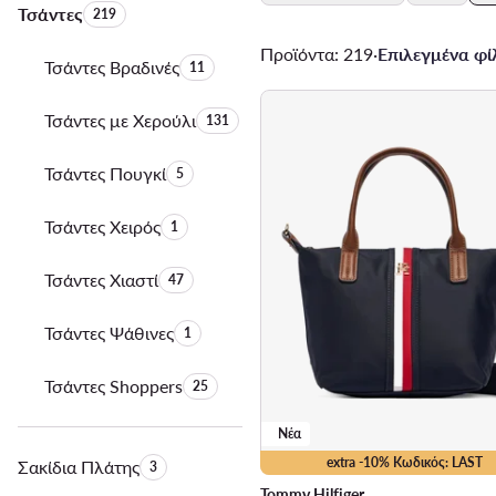
Τσάντες
Αριθμός προϊόντων:
219
Προϊόντα: 219
·
Επιλεγμένα φίλ
Τσάντες Βραδινές
Αριθμός προϊόντων:
11
Τσάντες με Χερούλι
Αριθμός προϊόντων:
131
Τσάντες Πουγκί
Αριθμός προϊόντων:
5
Τσάντες Χειρός
Αριθμός προϊόντων:
1
Τσάντες Χιαστί
Αριθμός προϊόντων:
47
Τσάντες Ψάθινες
Αριθμός προϊόντων:
1
Τσάντες Shoppers
Αριθμός προϊόντων:
25
Νέα
extra -10% Κωδικός: LAST
Σακίδια Πλάτης
Αριθμός προϊόντων:
3
Tommy Hilfiger