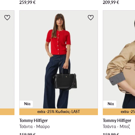
259,99
€
209,99
€
Νέα
Νέα
extra -25% Κωδικός: LAST
extra -
Tommy Hilfiger
Tommy Hilfiger
Τσάντα · Μαύρο
Τσάντα · Μπεζ
159,99
€
159,99
€