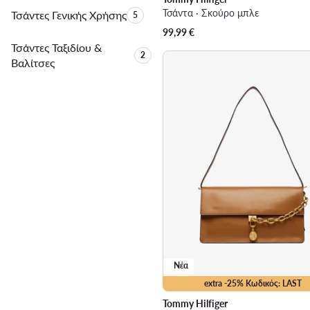
Τσάντα · Σκούρο μπλε
Τσάντες Γενικής Χρήσης
Αριθμός προϊόντων:
5
99,99
€
Τσάντες Ταξιδίου &
Αριθμός προϊόντων:
2
Βαλίτσες
Νέα
extra -25% Κωδικός: LAST
Tommy Hilfiger