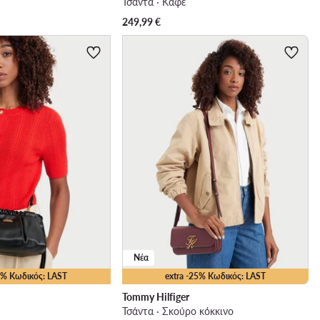
Τσάντα · Καφέ
249,99
€
Νέα
25% Κωδικός: LAST
extra -25% Κωδικός: LAST
Tommy Hilfiger
Τσάντα · Σκούρο κόκκινο