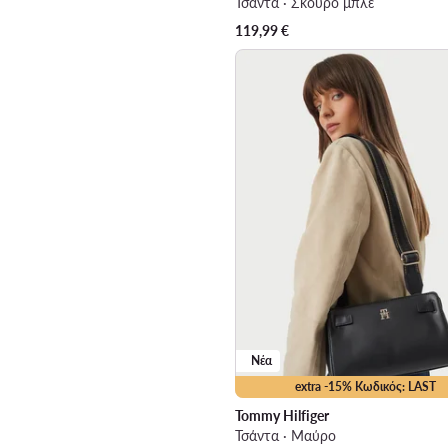
Τσάντα · Σκούρο μπλε
119,99
€
Νέα
extra -15% Κωδικός: LAST
Tommy Hilfiger
Τσάντα · Μαύρο