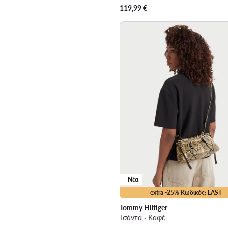
119,99
€
Νέα
extra -25% Κωδικός: LAST
Tommy Hilfiger
Τσάντα · Καφέ