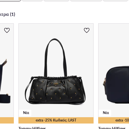
τρα (1)
Νέα
Νέα
extra -25% Κωδικός: LAST
extra -
Tommy Hilfiger
Tommy Hilfiger