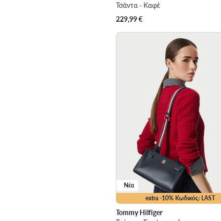
Τσάντα · Καφέ
229,99
€
Νέα
extra -10% Κωδικός: LAST
Tommy Hilfiger