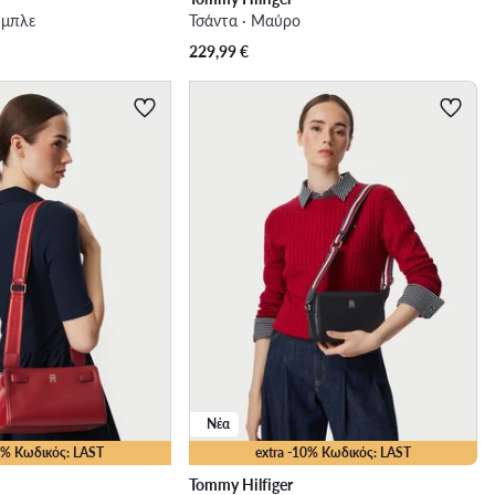
 μπλε
Τσάντα · Μαύρο
229,99
€
Νέα
10% Κωδικός: LAST
extra -10% Κωδικός: LAST
Tommy Hilfiger