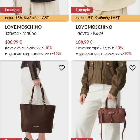
Ευκαιρία
Ευκαιρία
extra -15% Κωδικός: LAST
extra -15% Κωδικός: LAST
LOVE MOSCHINO
LOVE MOSCHINO
Τσάντα · Μαύρο
Τσάντα · Καφέ
Τρέχουσα τιμή
Τρέχουσα τιμή
188,99
€
188,99
€
Κανονική τιμή
209,99 €
-10%
Κανονική τιμή
209,99 €
-10%
Η χαμηλότερη τιμή
209,99 €
-10%
Η χαμηλότερη τιμή
209,99 €
-10%