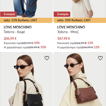
Ευκαιρία
Ευκαιρία
extra -15% Κωδικός: LAST
extra -10% Κωδικός: LAST
LOVE MOSCHINO
LOVE MOSCHINO
Τσάντα · Καφέ
Τσάντα · Μπεζ
Τρέχουσα τιμή
Τρέχουσα τιμή
206,99
€
187,99
€
Κανονική τιμή
229,99 €
-10%
Κανονική τιμή
214,99 €
-12%
Η χαμηλότερη τιμή
229,99 €
-10%
Η χαμηλότερη τιμή
214,99 €
-12%