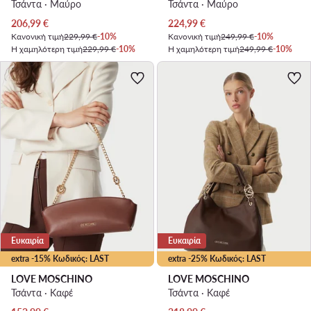
Τσάντα · Μαύρο
Τσάντα · Μαύρο
Τρέχουσα τιμή
Τρέχουσα τιμή
206,99
€
224,99
€
Κανονική τιμή
229,99 €
-10%
Κανονική τιμή
249,99 €
-10%
Η χαμηλότερη τιμή
229,99 €
-10%
Η χαμηλότερη τιμή
249,99 €
-10%
Ευκαιρία
Ευκαιρία
extra -15% Κωδικός: LAST
extra -25% Κωδικός: LAST
LOVE MOSCHINO
LOVE MOSCHINO
Τσάντα · Καφέ
Τσάντα · Καφέ