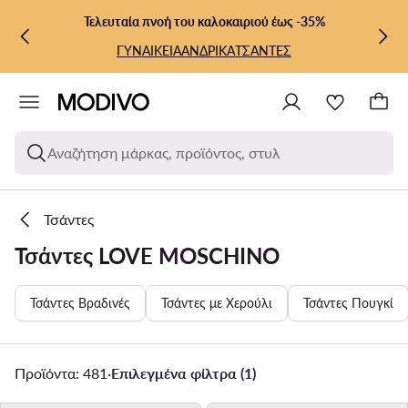
ΜΕΤΆΒΑΣΗ ΣΤΟ ΚΎΡΙΟ ΠΕΡΙΕΧΌΜΕΝΟ
ΜΕΤΆΒΑΣΗ ΣΤΗΝ ΑΝΑΖΉΤΗΣΗ
Τελευταία πνοή του καλοκαιριού έως -35%
ΓΥΝΑΙΚΕΙΑ
ΑΝΔΡΙΚΑ
ΤΣΑΝΤΕΣ
Αναζήτηση μάρκας, προϊόντος, στυλ
Τσάντες
Τσάντες LOVE MOSCHINO
Τσάντες Βραδινές
Τσάντες με Χερούλι
Τσάντες Πουγκί
Προϊόντα: 481
·
Επιλεγμένα φίλτρα (1)