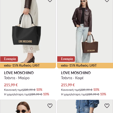
Ευκαιρία
Ευκαιρία
extra -15% Κωδικός: LAST
extra -15% Κωδικός: LAST
LOVE MOSCHINO
LOVE MOSCHINO
Τσάντα · Μαύρο
Τσάντα · Καφέ
Τρέχουσα τιμή
Τρέχουσα τιμή
215,99
€
215,99
€
Κανονική τιμή
239,99 €
-10%
Κανονική τιμή
239,99 €
-10%
Η χαμηλότερη τιμή
239,99 €
-10%
Η χαμηλότερη τιμή
239,99 €
-10%