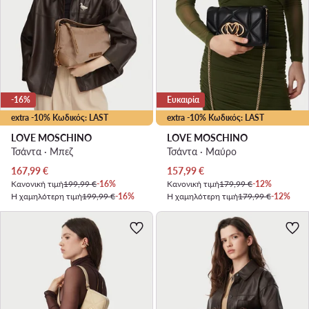
-16%
Ευκαιρία
extra -10% Κωδικός: LAST
extra -10% Κωδικός: LAST
LOVE MOSCHINO
LOVE MOSCHINO
Τσάντα · Μπεζ
Τσάντα · Μαύρο
Τρέχουσα τιμή
Τρέχουσα τιμή
167,99
€
157,99
€
Κανονική τιμή
199,99 €
-16%
Κανονική τιμή
179,99 €
-12%
Η χαμηλότερη τιμή
199,99 €
-16%
Η χαμηλότερη τιμή
179,99 €
-12%