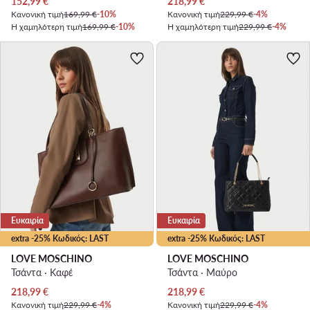
Τρέχουσα τιμή
Τρέχουσα τιμή
152,99
€
218,99
€
Κανονική τιμή
169,99 €
-10%
Κανονική τιμή
229,99 €
-4%
Η χαμηλότερη τιμή
169,99 €
-10%
Η χαμηλότερη τιμή
229,99 €
-4%
Ευκαιρία
Ευκαιρία
extra -25% Κωδικός: LAST
extra -25% Κωδικός: LAST
LOVE MOSCHINO
LOVE MOSCHINO
Τσάντα · Καφέ
Τσάντα · Μαύρο
Τρέχουσα τιμή
Τρέχουσα τιμή
218,99
€
218,99
€
Κανονική τιμή
229,99 €
-4%
Κανονική τιμή
229,99 €
-4%