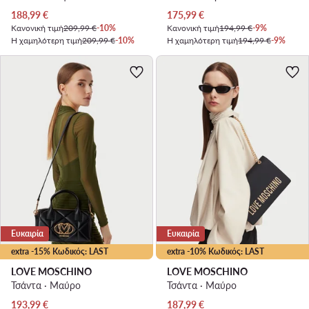
Τρέχουσα τιμή
Τρέχουσα τιμή
188,99
€
175,99
€
Κανονική τιμή
209,99 €
-10%
Κανονική τιμή
194,99 €
-9%
Η χαμηλότερη τιμή
209,99 €
-10%
Η χαμηλότερη τιμή
194,99 €
-9%
Ευκαιρία
Ευκαιρία
extra -15% Κωδικός: LAST
extra -10% Κωδικός: LAST
LOVE MOSCHINO
LOVE MOSCHINO
Τσάντα · Μαύρο
Τσάντα · Μαύρο
Τρέχουσα τιμή
Τρέχουσα τιμή
193,99
€
187,99
€