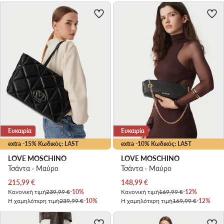
Ευκαιρία
Ευκαιρία
extra -15% Κωδικός: LAST
extra -10% Κωδικός: LAST
LOVE MOSCHINO
LOVE MOSCHINO
Τσάντα · Μαύρο
Τσάντα · Μαύρο
Τρέχουσα τιμή
Τρέχουσα τιμή
215,99
€
148,99
€
Κανονική τιμή
239,99 €
-10%
Κανονική τιμή
169,99 €
-12%
Η χαμηλότερη τιμή
239,99 €
-10%
Η χαμηλότερη τιμή
169,99 €
-12%