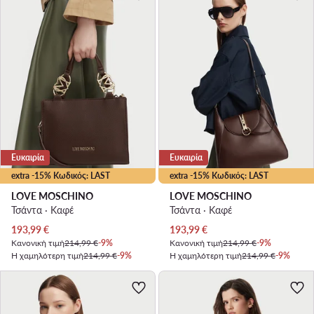
Ευκαιρία
Ευκαιρία
extra -15% Κωδικός: LAST
extra -15% Κωδικός: LAST
LOVE MOSCHINO
LOVE MOSCHINO
Τσάντα · Καφέ
Τσάντα · Καφέ
Τρέχουσα τιμή
Τρέχουσα τιμή
193,99
€
193,99
€
Κανονική τιμή
214,99 €
-9%
Κανονική τιμή
214,99 €
-9%
Η χαμηλότερη τιμή
214,99 €
-9%
Η χαμηλότερη τιμή
214,99 €
-9%