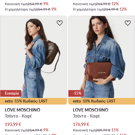
Κανονική τιμή
214,99 €
-9%
Κανονική τιμή
214,99 €
-12%
Η χαμηλότερη τιμή
214,99 €
-9%
Η χαμηλότερη τιμή
214,99 €
-12%
Ευκαιρία
-15%
extra -15% Κωδικός: LAST
extra -10% Κωδικός: LAST
LOVE MOSCHINO
LOVE MOSCHINO
Τσάντα · Καφέ
Τσάντα · Καφέ
Τρέχουσα τιμή
Τρέχουσα τιμή
193,99
€
176,99
€
Κανονική τιμή
214,99 €
-9%
Κανονική τιμή
209,99 €
-15%