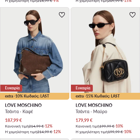
Η χαμηλότερη τιμή
214,99 €
-9%
Η χαμηλότερη τιμή
209,99 €
-15%
Ευκαιρία
Ευκαιρία
extra -10% Κωδικός: LAST
extra -15% Κωδικός: LAST
LOVE MOSCHINO
LOVE MOSCHINO
Τσάντα · Καφέ
Τσάντα · Μαύρο
Τρέχουσα τιμή
Τρέχουσα τιμή
187,99
€
179,99
€
Κανονική τιμή
214,99 €
-12%
Κανονική τιμή
199,99 €
-10%
Η χαμηλότερη τιμή
214,99 €
-12%
Η χαμηλότερη τιμή
199,99 €
-10%