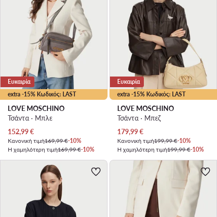
Ευκαιρία
Ευκαιρία
extra -15% Κωδικός: LAST
extra -15% Κωδικός: LAST
LOVE MOSCHINO
LOVE MOSCHINO
Τσάντα · Μπλε
Τσάντα · Μπεζ
Τρέχουσα τιμή
Τρέχουσα τιμή
152,99
€
179,99
€
Κανονική τιμή
169,99 €
-10%
Κανονική τιμή
199,99 €
-10%
Η χαμηλότερη τιμή
169,99 €
-10%
Η χαμηλότερη τιμή
199,99 €
-10%