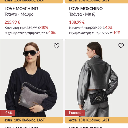
extra -15% Κωδικός: LAST
extra -15% Κωδικός: LAST
LOVE MOSCHINO
LOVE MOSCHINO
Τσάντα · Μαύρο
Τσάντα · Μπεζ
Τρέχουσα τιμή
Τρέχουσα τιμή
215,99
€
188,99
€
Κανονική τιμή
239,99 €
-10%
Κανονική τιμή
209,99 €
-10%
Η χαμηλότερη τιμή
239,99 €
-10%
Η χαμηλότερη τιμή
209,99 €
-10%
-16%
Ευκαιρία
extra -10% Κωδικός: LAST
extra -15% Κωδικός: LAST