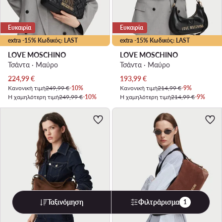
Ευκαιρία
Ευκαιρία
extra -15% Κωδικός: LAST
extra -15% Κωδικός: LAST
LOVE MOSCHINO
LOVE MOSCHINO
Τσάντα · Μαύρο
Τσάντα · Μαύρο
Τρέχουσα τιμή
Τρέχουσα τιμή
224,99
€
193,99
€
Κανονική τιμή
249,99 €
-10%
Κανονική τιμή
214,99 €
-9%
Η χαμηλότερη τιμή
249,99 €
-10%
Η χαμηλότερη τιμή
214,99 €
-9%
Ταξινόμηση
Φιλτράρισμα
1