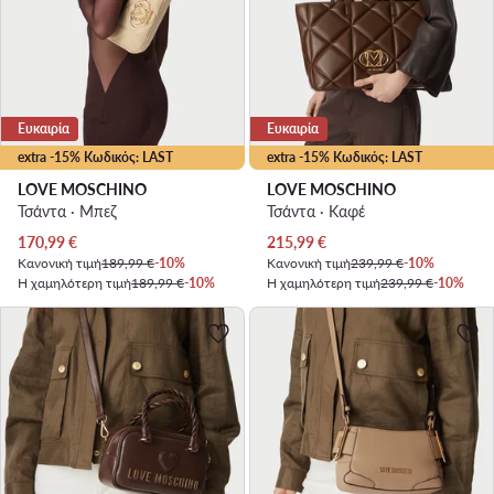
Ευκαιρία
Ευκαιρία
extra -15% Κωδικός: LAST
extra -15% Κωδικός: LAST
LOVE MOSCHINO
LOVE MOSCHINO
Τσάντα · Μπεζ
Τσάντα · Καφέ
Τρέχουσα τιμή
Τρέχουσα τιμή
170,99
€
215,99
€
Κανονική τιμή
189,99 €
-10%
Κανονική τιμή
239,99 €
-10%
Η χαμηλότερη τιμή
189,99 €
-10%
Η χαμηλότερη τιμή
239,99 €
-10%