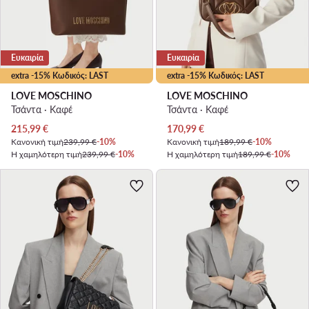
Ευκαιρία
Ευκαιρία
extra -15% Κωδικός: LAST
extra -15% Κωδικός: LAST
LOVE MOSCHINO
LOVE MOSCHINO
Τσάντα · Καφέ
Τσάντα · Καφέ
Τρέχουσα τιμή
Τρέχουσα τιμή
215,99
€
170,99
€
Κανονική τιμή
239,99 €
-10%
Κανονική τιμή
189,99 €
-10%
Η χαμηλότερη τιμή
239,99 €
-10%
Η χαμηλότερη τιμή
189,99 €
-10%