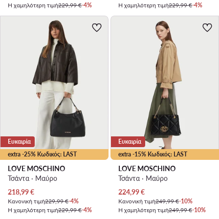
Η χαμηλότερη τιμή
229,99 €
-4%
Η χαμηλότερη τιμή
229,99 €
-4%
Ευκαιρία
Ευκαιρία
extra -25% Κωδικός: LAST
extra -15% Κωδικός: LAST
LOVE MOSCHINO
LOVE MOSCHINO
Τσάντα · Μαύρο
Τσάντα · Μαύρο
Τρέχουσα τιμή
Τρέχουσα τιμή
218,99
€
224,99
€
Κανονική τιμή
229,99 €
-4%
Κανονική τιμή
249,99 €
-10%
Η χαμηλότερη τιμή
229,99 €
-4%
Η χαμηλότερη τιμή
249,99 €
-10%