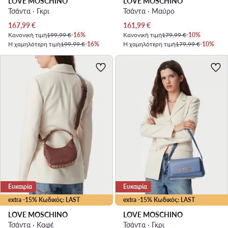
LOVE MOSCHINO
LOVE MOSCHINO
Τσάντα · Γκρι
Τσάντα · Μαύρο
Τρέχουσα τιμή
Τρέχουσα τιμή
167,99
€
161,99
€
Κανονική τιμή
199,99 €
-16%
Κανονική τιμή
179,99 €
-10%
Η χαμηλότερη τιμή
199,99 €
-16%
Η χαμηλότερη τιμή
179,99 €
-10%
Ευκαιρία
Ευκαιρία
extra -15% Κωδικός: LAST
extra -15% Κωδικός: LAST
LOVE MOSCHINO
LOVE MOSCHINO
Τσάντα · Καφέ
Τσάντα · Γκρι