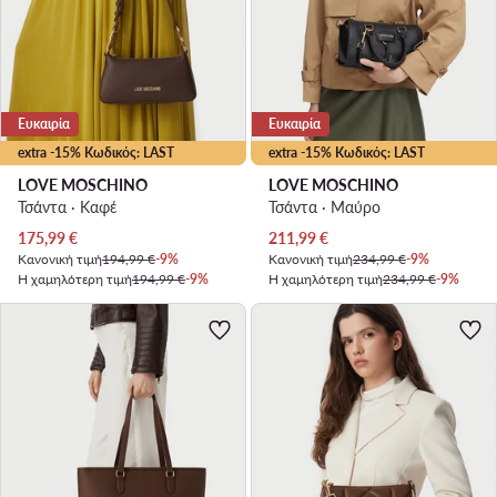
Ευκαιρία
Ευκαιρία
extra -15% Κωδικός: LAST
extra -15% Κωδικός: LAST
LOVE MOSCHINO
LOVE MOSCHINO
Τσάντα · Καφέ
Τσάντα · Μαύρο
Τρέχουσα τιμή
Τρέχουσα τιμή
175,99
€
211,99
€
Κανονική τιμή
194,99 €
-9%
Κανονική τιμή
234,99 €
-9%
Η χαμηλότερη τιμή
194,99 €
-9%
Η χαμηλότερη τιμή
234,99 €
-9%