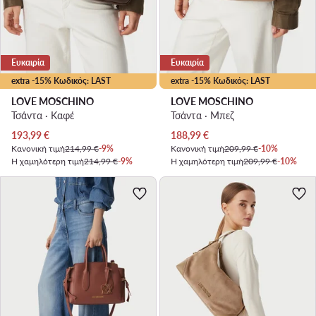
Ευκαιρία
Ευκαιρία
extra -15% Κωδικός: LAST
extra -15% Κωδικός: LAST
LOVE MOSCHINO
LOVE MOSCHINO
Τσάντα · Καφέ
Τσάντα · Μπεζ
Τρέχουσα τιμή
Τρέχουσα τιμή
193,99
€
188,99
€
Κανονική τιμή
214,99 €
-9%
Κανονική τιμή
209,99 €
-10%
Η χαμηλότερη τιμή
214,99 €
-9%
Η χαμηλότερη τιμή
209,99 €
-10%