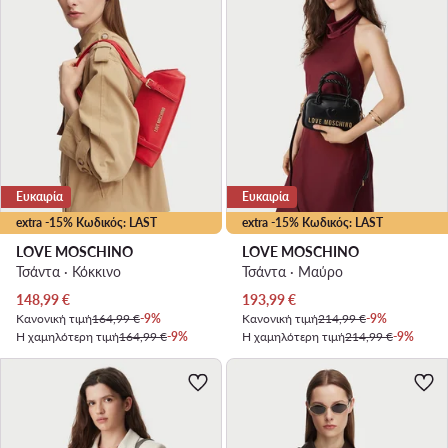
Ευκαιρία
Ευκαιρία
extra -15% Κωδικός: LAST
extra -15% Κωδικός: LAST
LOVE MOSCHINO
LOVE MOSCHINO
Τσάντα · Κόκκινο
Τσάντα · Μαύρο
Τρέχουσα τιμή
Τρέχουσα τιμή
148,99
€
193,99
€
Κανονική τιμή
164,99 €
-9%
Κανονική τιμή
214,99 €
-9%
Η χαμηλότερη τιμή
164,99 €
-9%
Η χαμηλότερη τιμή
214,99 €
-9%