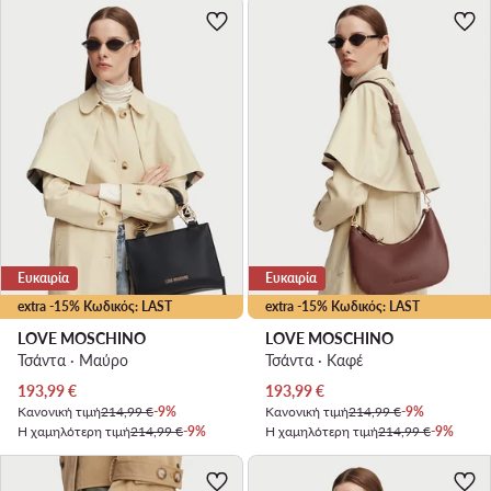
Ευκαιρία
Ευκαιρία
extra -15% Κωδικός: LAST
extra -15% Κωδικός: LAST
LOVE MOSCHINO
LOVE MOSCHINO
Τσάντα · Μαύρο
Τσάντα · Καφέ
Τρέχουσα τιμή
Τρέχουσα τιμή
193,99
€
193,99
€
Κανονική τιμή
214,99 €
-9%
Κανονική τιμή
214,99 €
-9%
Η χαμηλότερη τιμή
214,99 €
-9%
Η χαμηλότερη τιμή
214,99 €
-9%