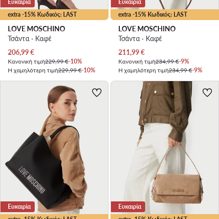
Ευκαιρία
Ευκαιρία
extra -15% Κωδικός: LAST
extra -15% Κωδικός: LAST
LOVE MOSCHINO
LOVE MOSCHINO
Τσάντα · Καφέ
Τσάντα · Καφέ
Τρέχουσα τιμή
Τρέχουσα τιμή
206,99
€
211,99
€
Κανονική τιμή
229,99 €
-10%
Κανονική τιμή
234,99 €
-9%
Η χαμηλότερη τιμή
229,99 €
-10%
Η χαμηλότερη τιμή
234,99 €
-9%
Ευκαιρία
Ευκαιρία