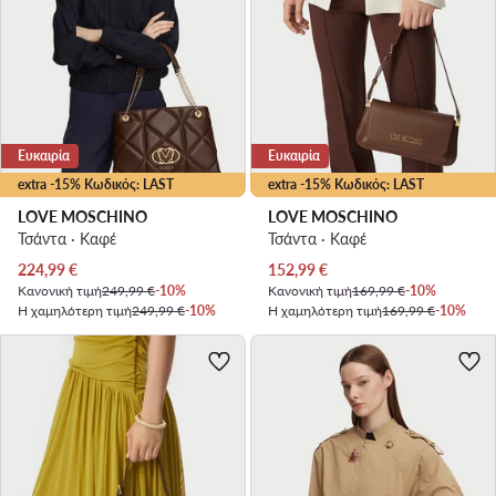
Ευκαιρία
Ευκαιρία
extra -15% Κωδικός: LAST
extra -15% Κωδικός: LAST
LOVE MOSCHINO
LOVE MOSCHINO
Τσάντα · Καφέ
Τσάντα · Καφέ
Τρέχουσα τιμή
Τρέχουσα τιμή
224,99
€
152,99
€
Κανονική τιμή
249,99 €
-10%
Κανονική τιμή
169,99 €
-10%
Η χαμηλότερη τιμή
249,99 €
-10%
Η χαμηλότερη τιμή
169,99 €
-10%