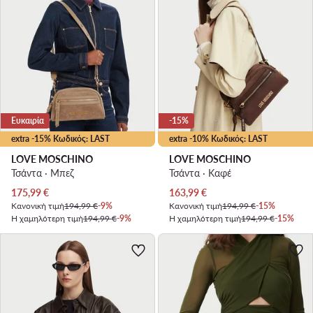
Ευκαιρία
-15%
extra -15% Κωδικός: LAST
extra -10% Κωδικός: LAST
LOVE MOSCHINO
LOVE MOSCHINO
Τσάντα · Μπεζ
Τσάντα · Καφέ
Τρέχουσα τιμή
Τρέχουσα τιμή
175,99
€
163,99
€
Κανονική τιμή
194,99 €
-9%
Κανονική τιμή
194,99 €
-15%
Η χαμηλότερη τιμή
194,99 €
-9%
Η χαμηλότερη τιμή
194,99 €
-15%