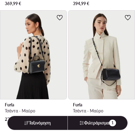
369,99
€
394,99
€
Furla
Furla
Τσάντα · Μαύρο
Τσάντα · Μαύρο
279,99
€
279,99
€
Ταξινόμηση
Φιλτράρισμα
1