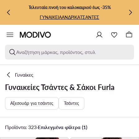
ΜΕΤΆΒΑΣΗ ΣΤΟ ΚΎΡΙΟ ΠΕΡΙΕΧΌΜΕΝΟ
ΜΕΤΆΒΑΣΗ ΣΤΗΝ ΑΝΑΖΉΤΗΣΗ
Τελευταία πνοή του καλοκαιριού έως -35%
ΓΥΝΑΙΚΕΙΑ
ΑΝΔΡΙΚΑ
ΤΣΑΝΤΕΣ
Αναζήτηση μάρκας, προϊόντος, στυλ
Γυναίκες
Γυναικείες Τσάντες & Σάκοι Furla
Αξεσουάρ για τσάντες
Τσάντες
Προϊόντα: 323
·
Επιλεγμένα φίλτρα (1)