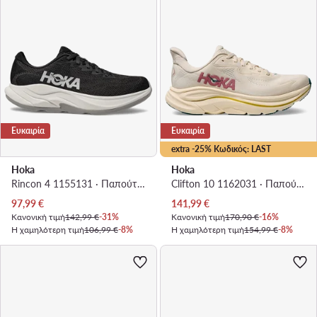
Ευκαιρία
Ευκαιρία
extra -25% Κωδικός: LAST
Hoka
Hoka
Rincon 4 1155131 · Παπούτσια για Τρέξιμο
Clifton 10 1162031 · Παπούτσια για Τρέξιμο
Τρέχουσα τιμή
Τρέχουσα τιμή
97,99
€
141,99
€
Κανονική τιμή
142,99 €
-31%
Κανονική τιμή
170,90 €
-16%
Η χαμηλότερη τιμή
106,99 €
-8%
Η χαμηλότερη τιμή
154,99 €
-8%