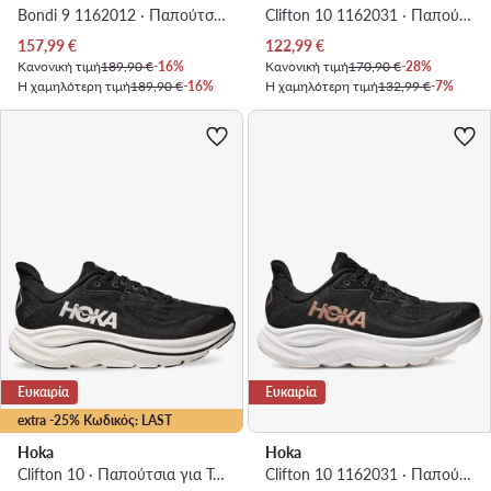
Bondi 9 1162012 · Παπούτσια για Τρέξιμο
Clifton 10 1162031 · Παπούτσια για Τρέξιμο
Τρέχουσα τιμή
Τρέχουσα τιμή
157,99
€
122,99
€
Κανονική τιμή
189,90 €
-16%
Κανονική τιμή
170,90 €
-28%
Η χαμηλότερη τιμή
189,90 €
-16%
Η χαμηλότερη τιμή
132,99 €
-7%
Ευκαιρία
Ευκαιρία
extra -25% Κωδικός: LAST
Hoka
Hoka
Clifton 10 · Παπούτσια για Τρέξιμο
Clifton 10 1162031 · Παπούτσια για Τρέξιμο