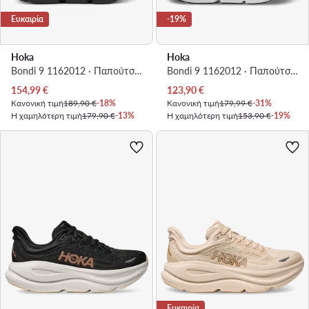
Ευκαιρία
-19%
Hoka
Hoka
Bondi 9 1162012 · Παπούτσια για Τρέξιμο
Bondi 9 1162012 · Παπούτσια για Τρέξιμο
Τρέχουσα τιμή
Τρέχουσα τιμή
154,99
€
123,90
€
Κανονική τιμή
189,90 €
-18%
Κανονική τιμή
179,99 €
-31%
Η χαμηλότερη τιμή
179,90 €
-13%
Η χαμηλότερη τιμή
153,90 €
-19%
Ευκαιρία