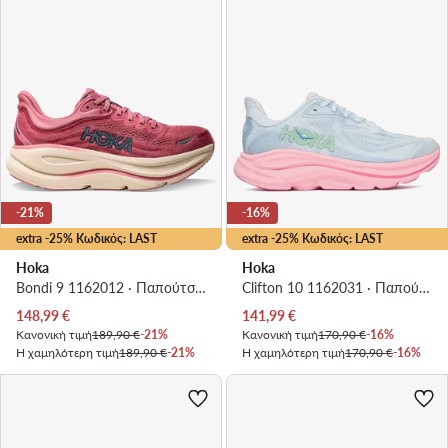
-21%
-16%
extra -25% Κωδικός: LAST
extra -25% Κωδικός: LAST
Hoka
Hoka
Bondi 9 1162012 · Παπούτσια για Τρέξιμο
Clifton 10 1162031 · Παπούτσια για Τρέξιμο
Τρέχουσα τιμή
Τρέχουσα τιμή
148,99
€
141,99
€
Κανονική τιμή
189,90 €
-21%
Κανονική τιμή
170,90 €
-16%
Η χαμηλότερη τιμή
189,90 €
-21%
Η χαμηλότερη τιμή
170,90 €
-16%