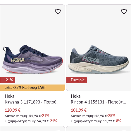
-21%
Ευκαιρία
extra -25% Κωδικός: LAST
Hoka
Hoka
Kawana 3 1171893 · Παπούτσια για Τρέξιμο
Rincon 4 1155131 · Παπούτσια για Τρέξιμο
Τρέχουσα τιμή
Τρέχουσα τιμή
120,99
€
101,99
€
Κανονική τιμή
154,90 €
-21%
Κανονική τιμή
142,90 €
-28%
Η χαμηλότερη τιμή
154,90 €
-21%
Η χαμηλότερη τιμή
111,99 €
-8%