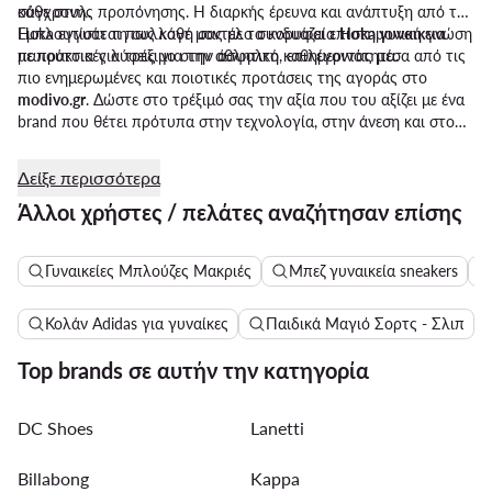
κάθε στυλ.
σύγχρονης προπόνησης. Η διαρκής έρευνα και ανάπτυξη από τη
Hoka εγγυάται πως κάθε μοντέλο συνδυάζει επιστημονική γνώση
Εμπλουτίστε τη συλλογή σας με τα κορυφαία
Hoka γυναικεια
με πρακτικές λύσεις για την αθλητική καθημερινότητα.
παπούτσια για τρέξιμο στην άσφαλτο, επιλέγοντας μέσα από τις
πιο ενημερωμένες και ποιοτικές προτάσεις της αγοράς στο
modivo.gr
. Δώστε στο τρέξιμό σας την αξία που του αξίζει με ένα
brand που θέτει πρότυπα στην τεχνολογία, στην άνεση και στο
σύγχρονο στυλ.
Δείξε περισσότερα
Άλλοι χρήστες / πελάτες αναζήτησαν επίσης
Γυναικείες Μπλούζες Μακριές
Μπεζ γυναικεία sneakers
Κολάν Adidas για γυναίκες
Παιδικά Μαγιό Σορτς - Σλιπ
Top brands σε αυτήν την κατηγορία
DC Shoes
Lanetti
Billabong
Kappa