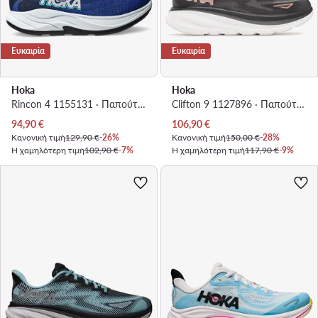
Ευκαιρία
Ευκαιρία
Hoka
Hoka
Rincon 4 1155131 · Παπούτσια για Τρέξιμο
Clifton 9 1127896 · Παπούτσια για Τρέξιμο
Τρέχουσα τιμή
Τρέχουσα τιμή
94,90
€
106,90
€
Κανονική τιμή
129,90 €
-26%
Κανονική τιμή
150,00 €
-28%
Η χαμηλότερη τιμή
102,90 €
-7%
Η χαμηλότερη τιμή
117,90 €
-9%