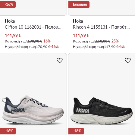
-16%
Ευκαιρία
Hoka
Hoka
Clifton 10 1162031 · Παπούτσια για Τρέξιμο
Rincon 4 1155131 · Παπούτσια για Τρέξιμο
Τρέχουσα τιμή
Τρέχουσα τιμή
141,99
€
111,99
€
Κανονική τιμή
170,90 €
-16%
Κανονική τιμή
150,00 €
-25%
Η χαμηλότερη τιμή
170,90 €
-16%
Η χαμηλότερη τιμή
117,90 €
-5%
-16%
-18%