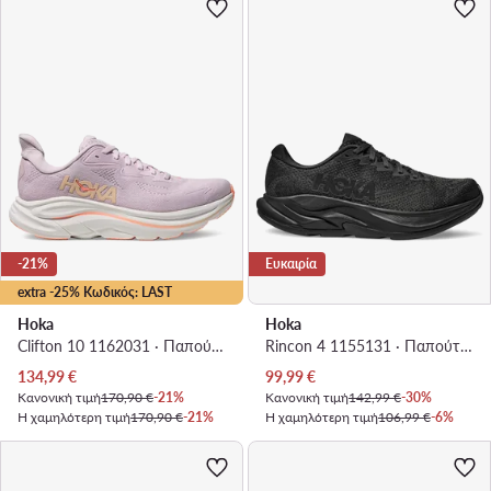
-21%
Ευκαιρία
extra -25% Κωδικός: LAST
Hoka
Hoka
Clifton 10 1162031 · Παπούτσια για Τρέξιμο
Rincon 4 1155131 · Παπούτσια για Τρέξιμο
Τρέχουσα τιμή
Τρέχουσα τιμή
134,99
€
99,99
€
Κανονική τιμή
170,90 €
-21%
Κανονική τιμή
142,99 €
-30%
Η χαμηλότερη τιμή
170,90 €
-21%
Η χαμηλότερη τιμή
106,99 €
-6%