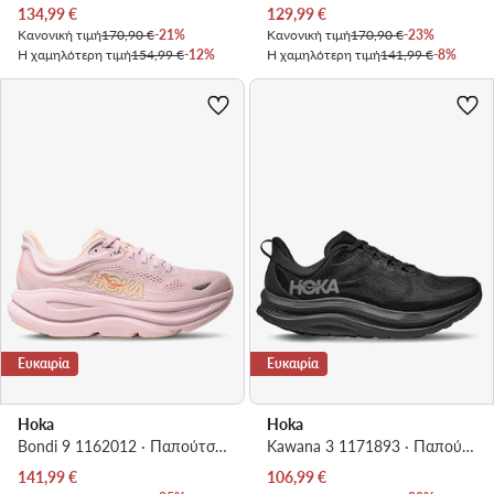
Τρέχουσα τιμή
Τρέχουσα τιμή
134,99
€
129,99
€
Κανονική τιμή
170,90 €
-21%
Κανονική τιμή
170,90 €
-23%
Η χαμηλότερη τιμή
154,99 €
-12%
Η χαμηλότερη τιμή
141,99 €
-8%
Ευκαιρία
Ευκαιρία
Hoka
Hoka
Bondi 9 1162012 · Παπούτσια για Τρέξιμο
Kawana 3 1171893 · Παπούτσια για Τρέξιμο
Τρέχουσα τιμή
Τρέχουσα τιμή
141,99
€
106,99
€