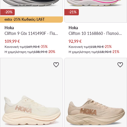
-20%
-21%
extra -25% Κωδικός: LAST
Hoka
Hoka
Clifton 9 Gtx 1141490F · Παπούτσια για Τρέξιμο
Clifton 10 1168860 · Παπούτσια για Τρέξιμο
Τρέχουσα τιμή
Τρέχουσα τιμή
109,99
€
92,99
€
Κανονική τιμή
169,90 €
-35%
Κανονική τιμή
118,90 €
-21%
Η χαμηλότερη τιμή
138,99 €
-20%
Η χαμηλότερη τιμή
118,90 €
-21%