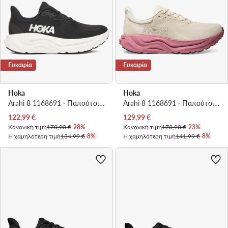
Ευκαιρία
Ευκαιρία
Hoka
Hoka
Arahi 8 1168691 · Παπούτσια για Τρέξιμο
Arahi 8 1168691 · Παπούτσια για Τρέξιμο
Τρέχουσα τιμή
Τρέχουσα τιμή
122,99
€
129,99
€
Κανονική τιμή
170,90 €
-28%
Κανονική τιμή
170,90 €
-23%
Η χαμηλότερη τιμή
134,99 €
-8%
Η χαμηλότερη τιμή
141,99 €
-8%