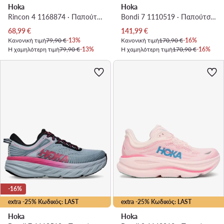
Hoka
Hoka
Rincon 4 1168874 · Παπούτσια για Τρέξιμο
Bondi 7 1110519 · Παπούτσια για Τρέξιμο
Τρέχουσα τιμή
Τρέχουσα τιμή
68,99
€
141,99
€
Κανονική τιμή
79,90 €
-13%
Κανονική τιμή
170,90 €
-16%
Η χαμηλότερη τιμή
79,90 €
-13%
Η χαμηλότερη τιμή
170,90 €
-16%
-16%
extra -25% Κωδικός: LAST
extra -25% Κωδικός: LAST
Hoka
Hoka