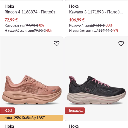
Hoka
Hoka
Rincon 4 1168874 · Παπούτσια για Τρέξιμο
Kawana 3 1171893 · Παπούτσια για Τρέξιμο
Τρέχουσα τιμή
Τρέχουσα τιμή
72,99
€
106,99
€
Κανονική τιμή
79,90 €
-8%
Κανονική τιμή
154,90 €
-30%
Η χαμηλότερη τιμή
79,90 €
-8%
Η χαμηλότερη τιμή
117,99 €
-9%
-16%
Ευκαιρία
extra -25% Κωδικός: LAST
Hoka
Hoka