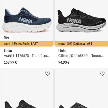
Νέα
extra -15% Κωδικός: LAST
extra -10% Κωδικός: LAST
Hoka
Hoka
Arahi 9 1176570 · Παπούτσια για Τρέξιμο
Clifton 10 1168860 · Παπούτσια για Τρέξιμο
159,99
€
94,90
€