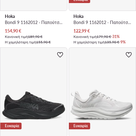
Hoka
Hoka
Bondi 9 1162012 · Παπούτσια για Τρέξιμο
Bondi 9 1162012 · Παπούτσια για Τρέξιμο
Τρέχουσα τιμή
Τρέχουσα τιμή
154,90
€
122,99
€
Κανονική τιμή
189,90 €
Κανονική τιμή
179,90 €
-31%
Η χαμηλότερη τιμή
155,90 €
Η χαμηλότερη τιμή
135,90 €
-9%
Ευκαιρία
Ευκαιρία