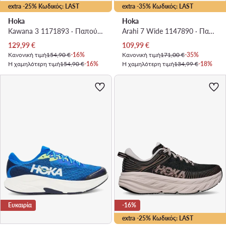
extra -25% Κωδικός: LAST
extra -35% Κωδικός: LAST
Hoka
Hoka
Kawana 3 1171893 · Παπούτσια για Τρέξιμο
Arahi 7 Wide 1147890 · Παπούτσια για Τρέξιμο
Τρέχουσα τιμή
Τρέχουσα τιμή
129,99
€
109,99
€
Κανονική τιμή
154,90 €
-16%
Κανονική τιμή
171,00 €
-35%
Η χαμηλότερη τιμή
154,90 €
-16%
Η χαμηλότερη τιμή
134,99 €
-18%
Ευκαιρία
-16%
extra -25% Κωδικός: LAST