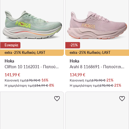
Ευκαιρία
-21%
extra -25% Κωδικός: LAST
extra -25% Κωδικός: LAST
Hoka
Hoka
Clifton 10 1162031 · Παπούτσια για Τρέξιμο
Arahi 8 1168691 · Παπούτσια για Τρέξιμο
Τρέχουσα τιμή
Τρέχουσα τιμή
141,99
€
134,99
€
Κανονική τιμή
170,90 €
-16%
Κανονική τιμή
170,90 €
-21%
Η χαμηλότερη τιμή
154,99 €
-8%
Η χαμηλότερη τιμή
170,90 €
-21%