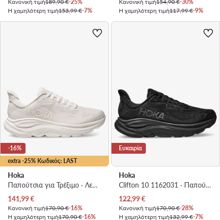
Κανονική τιμή
189,90 €
-25%
Κανονική τιμή
154,90 €
-30%
Η χαμηλότερη τιμή
153,99 €
-7%
Η χαμηλότερη τιμή
117,99 €
-9%
-16%
Ευκαιρία
extra -25% Κωδικός: LAST
Hoka
Hoka
Παπούτσια για Τρέξιμο · Λευκό
Clifton 10 1162031 · Παπούτσια για Τρέξιμο
Τρέχουσα τιμή
Τρέχουσα τιμή
141,99
€
122,99
€
Κανονική τιμή
170,90 €
-16%
Κανονική τιμή
170,90 €
-28%
Η χαμηλότερη τιμή
170,90 €
-16%
Η χαμηλότερη τιμή
132,99 €
-7%