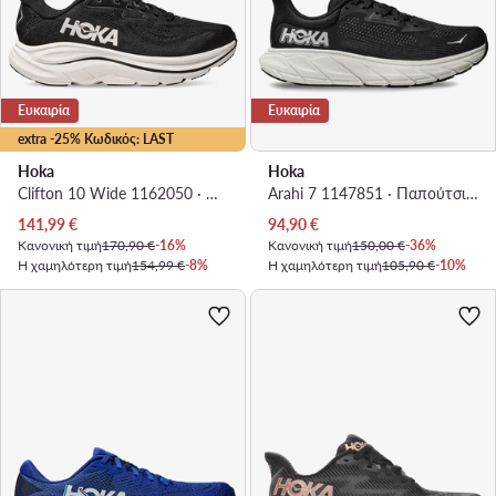
Ευκαιρία
Ευκαιρία
extra -25% Κωδικός: LAST
Hoka
Hoka
Clifton 10 Wide 1162050 · Παπούτσια για Τρέξιμο
Arahi 7 1147851 · Παπούτσια για Τρέξιμο
Τρέχουσα τιμή
Τρέχουσα τιμή
141,99
€
94,90
€
Κανονική τιμή
170,90 €
-16%
Κανονική τιμή
150,00 €
-36%
Η χαμηλότερη τιμή
154,99 €
-8%
Η χαμηλότερη τιμή
105,90 €
-10%