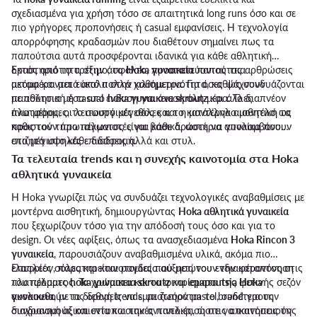
σχεδιασμένα για χρήση τόσο σε απαιτητικά long runs όσο και σε
πιο γρήγορες προπονήσεις ή casual εμφανίσεις. Η τεχνολογία
απορρόφησης κραδασμών που διαθέτουν σημαίνει πως τα
παπούτσια αυτά προσφέρονται ιδανικά για κάθε αθλητική
δραστηριότητα στην άσφαλτο, προστατεύοντας τις αρθρώσεις
Εκτός από το τρέξιμο, τα
Hoka γυναικεία
παπούτσια
ακόμα και μετά από πολλά χιλιόμετρα. Για όσες ψάχνουν
μεταφέρονται εύκολα στην καθημερινότητα, καθώς συνδυάζονται
παπούτσια μέσα από
με αθλητική ή casual ένδυση για άνεση όλη μέρα. Το διαπνέον
hoka γυναικεια skroutz
και άλλες
πλατφόρμες, το σωστό μέγεθος και το κατάλληλο μοντέλο ως
άνω μέρος, οι λειτουργικές σόλες και η μοντέρνα αισθητική τα
προς τον τύπο πέλματος είναι βασικά, ώστε να απολαμβάνουν
καθιστούν πρωταγωνιστές για κάθε δραστήρια γυναίκα που
στο μέγιστο κάθε διαδρομή.
επιζητά υψηλές επιδόσεις αλλά και στυλ.
Τα τελευταία trends και η συνεχής καινοτομία στα Hoka
αθλητικά γυναικεία
Η Hoka γνωρίζει πώς να συνδυάζει τεχνολογικές αναβαθμίσεις με
μοντέρνα αισθητική, δημιουργώντας
Hoka αθλητικά γυναικεία
που ξεχωρίζουν τόσο για την απόδοσή τους όσο και για το
design. Οι νέες αφίξεις, όπως τα ανασχεδιασμένα
Hoka Rincon 3
γυναικεία
, παρουσιάζουν αναβαθμισμένα υλικά, ακόμα πιο
ελαφριές σόλες και καινοτομίες που μειώνουν την καταπόνηση
Επιπλέον, παρατηρείται ραγδαία αύξηση του ενδιαφέροντος στις
του πέλματος. Τα χρώματα και τα φινιρίσματα της φετινής σεζόν
πλατφόρμες
hoka γυναικεια skroutz
και
epapoutsia Hoka
ακολουθούν τα διεθνή trends, με ζωηρά pastel, ουδέτερους
γυναικεια
, με τις δρομείς να εμπιστεύονται το brand για την
συνδυασμούς και εντυπωσιακές πινελιές, ώστε να ικανοποιούν
διαχρονική αξιοπιστία και την ανταπόκριση στις απαιτήσεις της