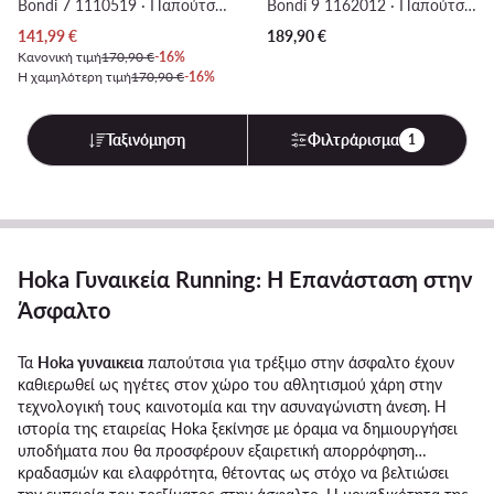
Bondi 7 1110519 · Παπούτσια για Τρέξιμο
Bondi 9 1162012 · Παπούτσια για Τρέξιμο
Τρέχουσα τιμή
141,99
€
189,90
€
Κανονική τιμή
170,90 €
-16%
Η χαμηλότερη τιμή
170,90 €
-16%
Ταξινόμηση
Φιλτράρισμα
1
Hoka Γυναικεία Running: Η Επανάσταση στην
Άσφαλτο
Τα
Hoka γυναικεια
παπούτσια για τρέξιμο στην άσφαλτο έχουν
καθιερωθεί ως ηγέτες στον χώρο του αθλητισμού χάρη στην
τεχνολογική τους καινοτομία και την ασυναγώνιστη άνεση. Η
ιστορία της εταιρείας Hoka ξεκίνησε με όραμα να δημιουργήσει
υποδήματα που θα προσφέρουν εξαιρετική απορρόφηση
κραδασμών και ελαφρότητα, θέτοντας ως στόχο να βελτιώσει