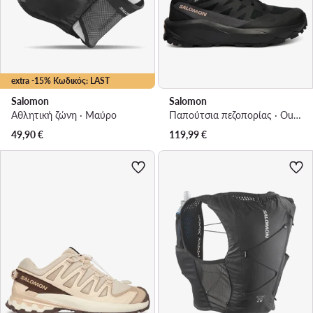
extra -15% Κωδικός: LAST
Salomon
Salomon
Αθλητική ζώνη · Μαύρο
Παπούτσια πεζοπορίας · Outscape Gtx W L49229100 · Σκούρο μπλε
49,90
€
119,99
€