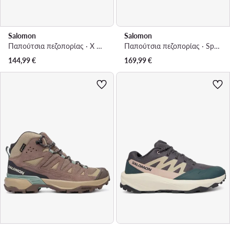
Salomon
Salomon
Παπούτσια πεζοπορίας · X Ultra 360 GORE-TEX L45391700 · Μωβ
Παπούτσια πεζοπορίας · Speedcross 6 Gtx Icon L45486900 · Ανοιχτό πράσινο
144,99
€
169,99
€