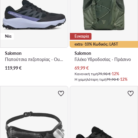
Νέα
Ευκαιρία
extra -10% Κωδικός: LAST
Salomon
Salomon
Παπούτσια πεζοπορίας · Outscape Gtx GORE-TEX L49233300 · Μαύρο
Γιλέκο Υδροδοσίας · Πράσινο
Τρέχουσα τιμή
119,99
€
69,99
€
Κανονική τιμή
79,90 €
-12%
Η χαμηλότερη τιμή
79,90 €
-12%