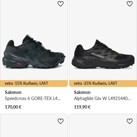
extra -15% Κωδικός: LAST
extra -25% Κωδικός: LAST
Salomon
Salomon
Speedcross 6 GORE-TEX L41743400 · Παπούτσια για Τρέξιμο
Alphaglide Gtx W L49214400 · Παπούτσια για Τρέξιμο
170,00
€
119,90
€