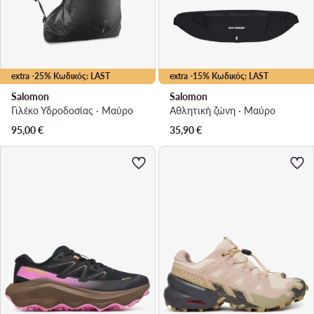
extra -25% Κωδικός: LAST
extra -15% Κωδικός: LAST
Salomon
Salomon
Γιλέκο Υδροδοσίας · Μαύρο
Αθλητική ζώνη · Μαύρο
95,00
€
35,90
€