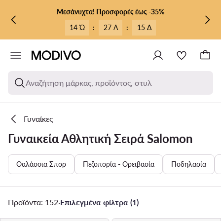
ΜΕΤΆΒΑΣΗ ΣΤΟ ΚΎΡΙΟ ΠΕΡΙΕΧΌΜΕΝΟ
ΜΕΤΆΒΑΣΗ ΣΤΗΝ ΑΝΑΖΉΤΗΣΗ
Μεσάνυχτα! Προσφορές έως -35%
14 Ώ
:
27 Λ
:
13 Δ
Αναζήτηση μάρκας, προϊόντος, στυλ
Γυναίκες
Γυναικεία Αθλητική Σειρά Salomon
Θαλάσσια Σπορ
Πεζοπορία - Ορειβασία
Ποδηλασία
Προϊόντα: 152
·
Επιλεγμένα φίλτρα (1)