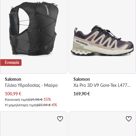
Ευκαιρία
Salomon
Salomon
Γιλέκο Υδροδοσίας · Μαύρο
Xa Pro 3D V9 Gore-Tex L47744700 · Παπούτσια πεζοπορίας
Τρέχουσα τιμή
100,99
€
169,90
€
Κανονική τιμή
119,90 €
-15%
Η χαμηλότερη τιμή
107,99 €
-6%