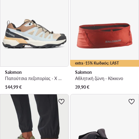
extra -15% Κωδικός: LAST
Salomon
Salomon
Παπούτσια πεζοπορίας · X Ultra 360 GORE-TEX L45395300 · Έγχρωμο
Αθλητική ζώνη · Κόκκινο
144,99
€
39,90
€