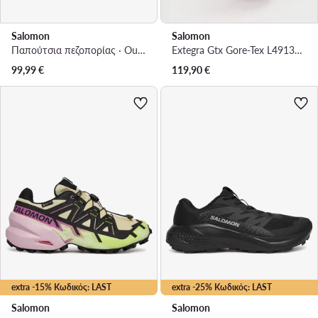
Salomon
Salomon
Παπούτσια πεζοπορίας · Outscape W L49153400 · Ροζ
Extegra Gtx Gore-Tex L49135500 · Παπούτσια πεζοπορίας
99,99
€
119,90
€
extra -15% Κωδικός: LAST
extra -25% Κωδικός: LAST
Salomon
Salomon