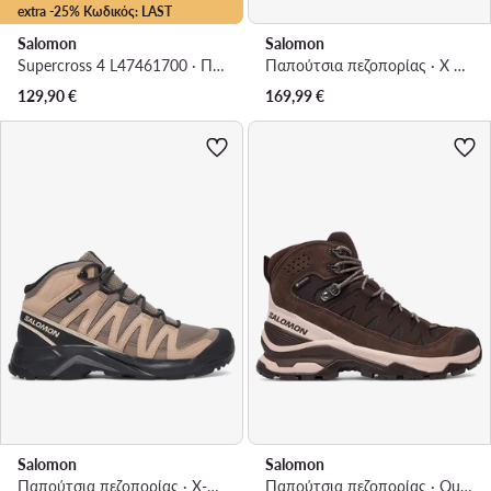
extra -25% Κωδικός: LAST
Salomon
Salomon
Supercross 4 L47461700 · Παπούτσια για Τρέξιμο
Παπούτσια πεζοπορίας · X Ultra 360 Edge Mid GORE-TEX L49223400 · Μπορντό
129,90
€
169,99
€
Salomon
Salomon
Παπούτσια πεζοπορίας · X-Adventure Recon Mid Gtx L49095500 · Καφέ
Παπούτσια πεζοπορίας · Quest Echo GTX L47968500 L47968500 · Καφέ