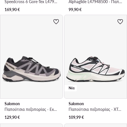
Speedcross 6 Gore-Tex L47985700 · Παπούτσια για Τρέξιμο
Alphaglide L47948500 · Παπούτσια για Τρέξιμο
169,90
€
99,90
€
Νέα
Salomon
Salomon
Παπούτσια πεζοπορίας · Examotion L47962200 · Γκρι
Παπούτσια πεζοπορίας · XT-Evr L45415000 · Ανοιχτό ροζ
129,90
€
109,99
€