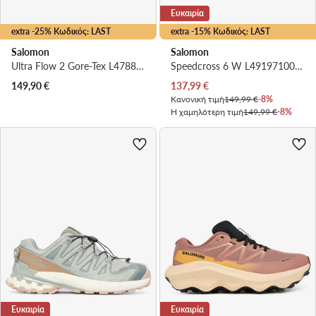
Ευκαιρία
extra -25% Κωδικός: LAST
extra -15% Κωδικός: LAST
Salomon
Salomon
Ultra Flow 2 Gore-Tex L47884400 · Παπούτσια για Τρέξιμο
Speedcross 6 W L49197100 · Παπούτσια για Τρέξιμο
Τρέχουσα τιμή
149,90
€
137,99
€
Κανονική τιμή
149,99 €
-8%
Η χαμηλότερη τιμή
149,99 €
-8%
Ευκαιρία
Ευκαιρία