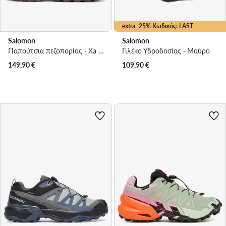
extra -25% Κωδικός: LAST
Salomon
Salomon
Παπούτσια πεζοπορίας · Xa Pro 3D V9 Lifelong L49153900 · Μπεζ
Γιλέκο Υδροδοσίας · Μαύρο
149,90
€
109,90
€