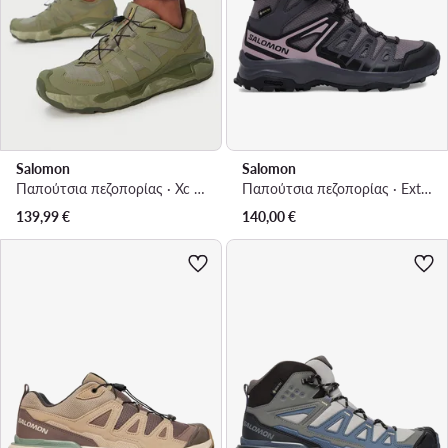
Salomon
Salomon
Παπούτσια πεζοπορίας · Xc Roam Gtx L49126100 · Πράσινο
Παπούτσια πεζοπορίας · Extegra Mid Gore-Tex L47800200 · Μωβ
139,99
€
140,00
€