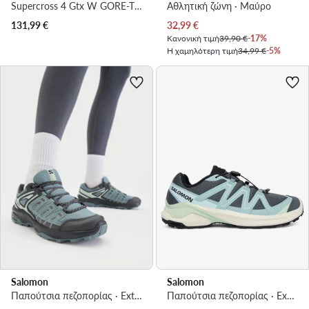
Supercross 4 Gtx W GORE-TEX 417339 20 V0 · Παπούτσια για Τρέξιμο
Αθλητική ζώνη · Μαύρο
Τρέχουσα τιμή
131,99
€
32,99
€
Κανονική τιμή
39,90 €
-17%
Η χαμηλότερη τιμή
34,99 €
-5%
Salomon
Salomon
Παπούτσια πεζοπορίας · Extegra W L49227400 · Γκρι
Παπούτσια πεζοπορίας · Examotion W L47962300 · Πράσινο