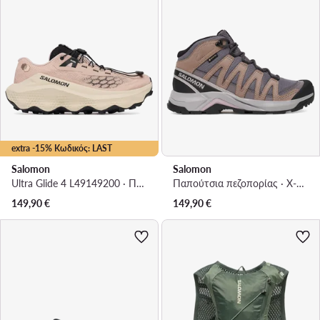
extra -15% Κωδικός: LAST
Salomon
Salomon
Ultra Glide 4 L49149200 · Παπούτσια για Τρέξιμο
Παπούτσια πεζοπορίας · X-Adventure Recon Mid Gore-Tex L47753400 · Μωβ
149,90
€
149,90
€