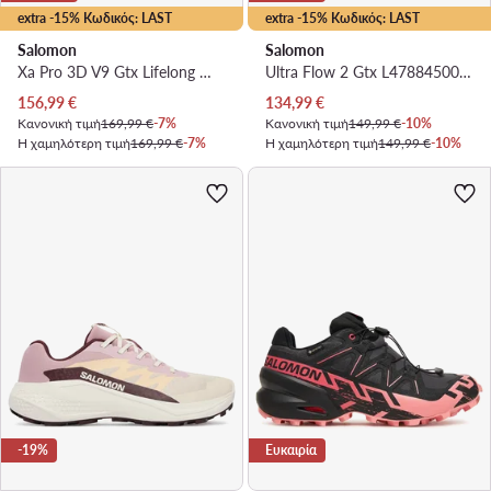
extra -15% Κωδικός: LAST
extra -15% Κωδικός: LAST
Salomon
Salomon
Xa Pro 3D V9 Gtx Lifelong W GORE-TEX L49297300 · Παπούτσια για Τρέξιμο
Ultra Flow 2 Gtx L47884500 · Παπούτσια για Τρέξιμο
Τρέχουσα τιμή
Τρέχουσα τιμή
156,99
€
134,99
€
Κανονική τιμή
169,99 €
-7%
Κανονική τιμή
149,99 €
-10%
Η χαμηλότερη τιμή
169,99 €
-7%
Η χαμηλότερη τιμή
149,99 €
-10%
-19%
Ευκαιρία