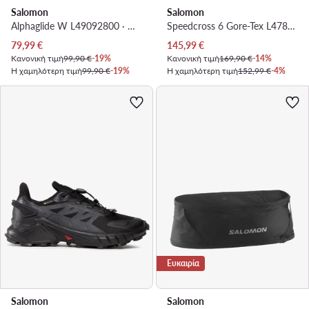
Salomon
Salomon
Alphaglide W L49092800 · Παπούτσια για Τρέξιμο
Speedcross 6 Gore-Tex L47880400 · Παπούτσια για Τρέξιμο
Τρέχουσα τιμή
Τρέχουσα τιμή
79,99
€
145,99
€
Κανονική τιμή
99,90 €
-19%
Κανονική τιμή
169,90 €
-14%
Η χαμηλότερη τιμή
99,90 €
-19%
Η χαμηλότερη τιμή
152,99 €
-4%
Ευκαιρία
Salomon
Salomon