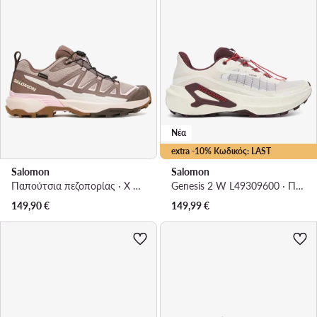
Νέα
extra -10% Κωδικός: LAST
Salomon
Salomon
Παπούτσια πεζοπορίας · X Ultra 360 Edge Gore-Tex L47981800 · Καφέ
Genesis 2 W L49309600 · Παπούτσια για Τρέξιμο
149,90
€
149,99
€