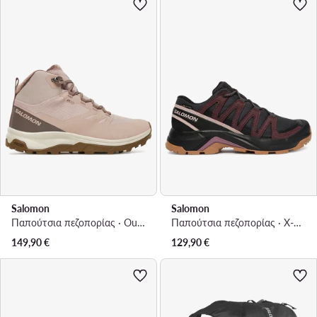
Salomon
Salomon
Παπούτσια πεζοπορίας · Outsnap Waterproof L47854100 · Ροζ
Παπούτσια πεζοπορίας · X-Adventure Recon Gtx L49096600 · Καφέ
149,90
€
129,90
€