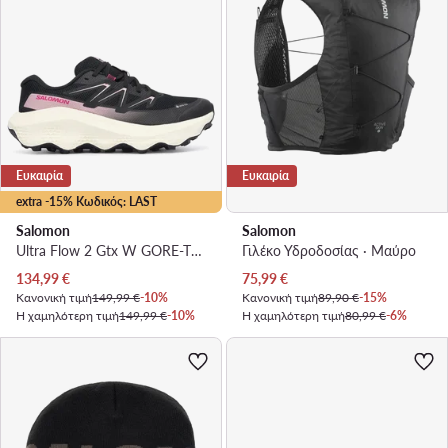
Ευκαιρία
Ευκαιρία
extra -15% Κωδικός: LAST
Salomon
Salomon
Ultra Flow 2 Gtx W GORE-TEX L49299500 · Παπούτσια για Τρέξιμο
Γιλέκο Υδροδοσίας · Μαύρο
Τρέχουσα τιμή
Τρέχουσα τιμή
134,99
€
75,99
€
Κανονική τιμή
149,99 €
-10%
Κανονική τιμή
89,90 €
-15%
Η χαμηλότερη τιμή
149,99 €
-10%
Η χαμηλότερη τιμή
80,99 €
-6%