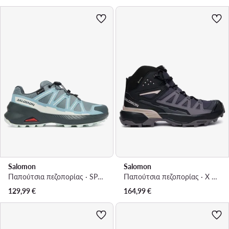
Salomon
Salomon
Παπούτσια πεζοπορίας · SPEEDCROSS PEAK GORE-TEX L47974500 · Μπλε
Παπούτσια πεζοπορίας · X Ultra 360 MID GTX L49101500 · Σκούρο γκρι
129,99
€
164,99
€