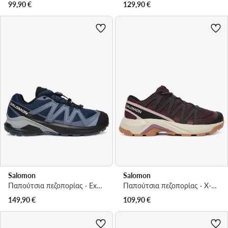
99,90
€
129,90
€
Salomon
Salomon
Παπούτσια πεζοπορίας · Examotion Gtx W L49137100 · Σκούρο μπλε
Παπούτσια πεζοπορίας · X-Adventure Recon W L49097700 · Μωβ
149,90
€
109,90
€