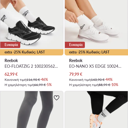
Ευκαιρία
Ευκαιρία
extra -25% Κωδικός: LAST
extra -25% Κωδικός: LAST
Reebok
Reebok
EO-FLOATZIG 2 100230562 · Παπούτσια για Τρέξιμο
EO-NANO X5 EDGE 100249417 · Παπούτσια για Γυμναστήριο
Τρέχουσα τιμή
Τρέχουσα τιμή
62,99
€
79,99
€
Κανονική τιμή
116,90 €
-46%
Κανονική τιμή
143,90 €
-44%
Η χαμηλότερη τιμή
66,99 €
-5%
Η χαμηλότερη τιμή
88,99 €
-10%