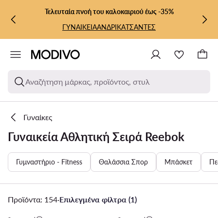
ΜΕΤΆΒΑΣΗ ΣΤΟ ΚΎΡΙΟ ΠΕΡΙΕΧΌΜΕΝΟ
ΜΕΤΆΒΑΣΗ ΣΤΗΝ ΑΝΑΖΉΤΗΣΗ
Τελευταία πνοή του καλοκαιριού έως -35%
ΓΥΝΑΙΚΕΙΑ
ΑΝΔΡΙΚΑ
ΤΣΑΝΤΕΣ
Αναζήτηση μάρκας, προϊόντος, στυλ
Γυναίκες
Γυναικεία Αθλητική Σειρά Reebok
Γυμναστήριο - Fitness
Θαλάσσια Σπορ
Μπάσκετ
Πε
Προϊόντα: 154
·
Επιλεγμένα φίλτρα (1)