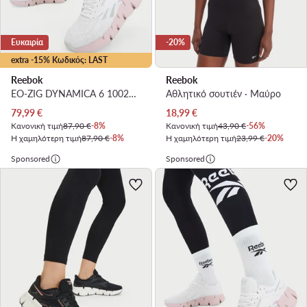
Ευκαιρία
-20%
extra -15% Κωδικός: LAST
Reebok
Reebok
EO-ZIG DYNAMICA 6 100271438 · Παπούτσια για Τρέξιμο
Αθλητικό σουτιέν · Μαύρο
Τρέχουσα τιμή
Τρέχουσα τιμή
79,99
€
18,99
€
Κανονική τιμή
87,90 €
-8%
Κανονική τιμή
43,90 €
-56%
Η χαμηλότερη τιμή
87,90 €
-8%
Η χαμηλότερη τιμή
23,99 €
-20%
Sponsored
Sponsored