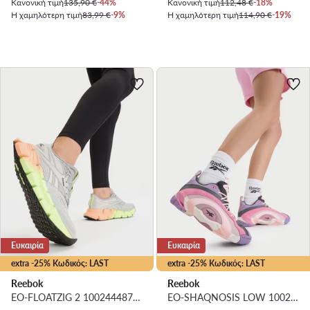
Κανονική τιμή
135,90 €
-44%
Κανονική τιμή
112,48 €
-18%
Η χαμηλότερη τιμή
83,99 €
-9%
Η χαμηλότερη τιμή
114,90 €
-19%
Ευκαιρία
Ευκαιρία
extra -25% Κωδικός: LAST
extra -25% Κωδικός: LAST
Reebok
Reebok
EO-FLOATZIG 2 100244487 · Παπούτσια για Τρέξιμο
EO-SHAQNOSIS LOW 100245140 · Μπασκετικά Παπούτσια