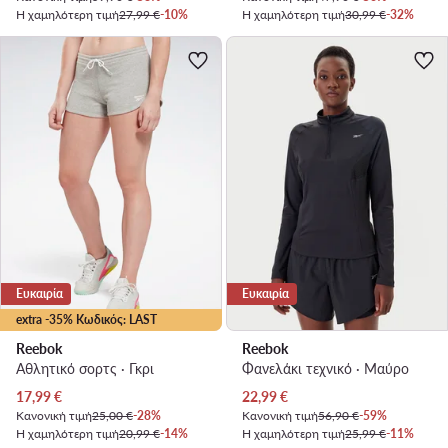
Η χαμηλότερη τιμή
27,99 €
-10%
Η χαμηλότερη τιμή
30,99 €
-32%
Ευκαιρία
Ευκαιρία
extra -35% Κωδικός: LAST
Reebok
Reebok
Αθλητικό σορτς · Γκρι
Φανελάκι τεχνικό · Μαύρο
Τρέχουσα τιμή
Τρέχουσα τιμή
17,99
€
22,99
€
Κανονική τιμή
25,00 €
-28%
Κανονική τιμή
56,90 €
-59%
Η χαμηλότερη τιμή
20,99 €
-14%
Η χαμηλότερη τιμή
25,99 €
-11%