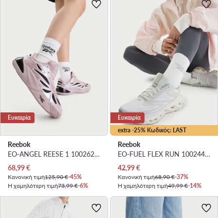
Ευκαιρία
Ευκαιρία
extra -25% Κωδικός: LAST
Reebok
Reebok
EO-ANGEL REESE 1 100262834 · Μπασκετικά Παπούτσια
EO-FUEL FLEX RUN 100244529 W · Παπούτσια για Τρέξιμο
Τρέχουσα τιμή
Τρέχουσα τιμή
68,99
€
42,99
€
Κανονική τιμή
125,90 €
-45%
Κανονική τιμή
68,90 €
-37%
Η χαμηλότερη τιμή
73,99 €
-6%
Η χαμηλότερη τιμή
49,99 €
-14%