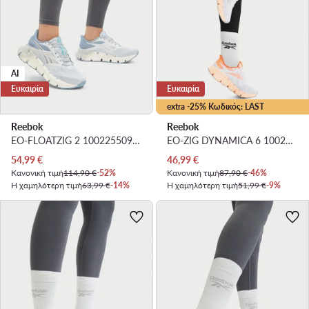
AI
Ευκαιρία
Ευκαιρία
extra -25% Κωδικός: LAST
Reebok
Reebok
EO-FLOATZIG 2 100225509 · Παπούτσια για Τρέξιμο
EO-ZIG DYNAMICA 6 100244512 · Παπούτσια για Τρέξιμο
Τρέχουσα τιμή
Τρέχουσα τιμή
54,99
€
46,99
€
Κανονική τιμή
114,90 €
-52%
Κανονική τιμή
87,90 €
-46%
Η χαμηλότερη τιμή
63,99 €
-14%
Η χαμηλότερη τιμή
51,99 €
-9%