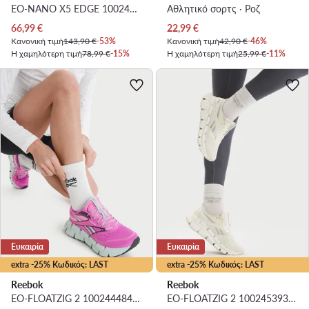
EO-NANO X5 EDGE 100244436 · Παπούτσια για Γυμναστήριο
Αθλητικό σορτς · Ροζ
Τρέχουσα τιμή
Τρέχουσα τιμή
66,99
€
22,99
€
Κανονική τιμή
143,90 €
-53%
Κανονική τιμή
42,90 €
-46%
Η χαμηλότερη τιμή
78,99 €
-15%
Η χαμηλότερη τιμή
25,99 €
-11%
Ευκαιρία
Ευκαιρία
extra -25% Κωδικός: LAST
extra -25% Κωδικός: LAST
Reebok
Reebok
EO-FLOATZIG 2 100244484 · Παπούτσια για Τρέξιμο
EO-FLOATZIG 2 100245393 · Παπούτσια για Τρέξιμο