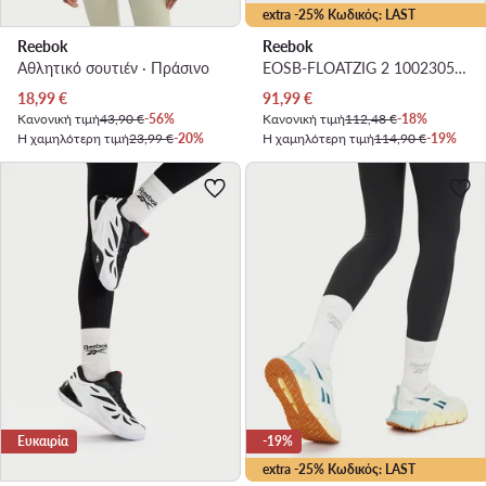
extra -25% Κωδικός: LAST
Reebok
Reebok
Αθλητικό σουτιέν · Πράσινο
EOSB-FLOATZIG 2 100230562 · Παπούτσια για Τρέξιμο
Τρέχουσα τιμή
Τρέχουσα τιμή
18,99
€
91,99
€
Κανονική τιμή
43,90 €
-56%
Κανονική τιμή
112,48 €
-18%
Η χαμηλότερη τιμή
23,99 €
-20%
Η χαμηλότερη τιμή
114,90 €
-19%
Ευκαιρία
-19%
extra -25% Κωδικός: LAST