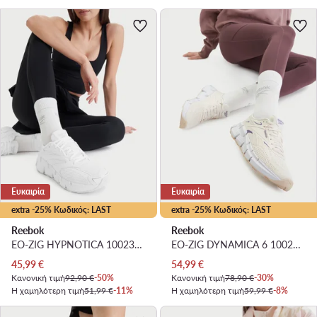
Ευκαιρία
Ευκαιρία
extra -25% Κωδικός: LAST
extra -25% Κωδικός: LAST
Reebok
Reebok
EO-ZIG HYPNOTICA 100238013 W · Παπούτσια για Τρέξιμο
EO-ZIG DYNAMICA 6 100244513 · Παπούτσια για Τρέξιμο
Τρέχουσα τιμή
Τρέχουσα τιμή
45,99
€
54,99
€
Κανονική τιμή
92,90 €
-50%
Κανονική τιμή
78,90 €
-30%
Η χαμηλότερη τιμή
51,99 €
-11%
Η χαμηλότερη τιμή
59,99 €
-8%