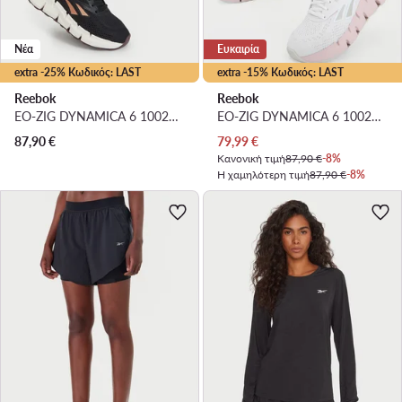
Νέα
Ευκαιρία
extra -25% Κωδικός: LAST
extra -15% Κωδικός: LAST
Reebok
Reebok
EO-ZIG DYNAMICA 6 100263921 · Παπούτσια για Γυμναστήριο
EO-ZIG DYNAMICA 6 100271438 · Παπούτσια για Τρέξιμο
Τρέχουσα τιμή
87,90
€
79,99
€
Κανονική τιμή
87,90 €
-8%
Η χαμηλότερη τιμή
87,90 €
-8%