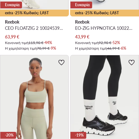
Ευκαιρία
Ευκαιρία
extra -25% Κωδικός: LAST
extra -25% Κωδικός: LAST
Reebok
Reebok
CEO FLOATZIG 2 100245393 · Παπούτσια για Τρέξιμο
EO-ZIG HYPNOTICA 100227891 · Παπούτσια για Τρέξιμο
Τρέχουσα τιμή
Τρέχουσα τιμή
63,99
€
43,99
€
Κανονική τιμή
115,90 €
-44%
Κανονική τιμή
92,90 €
-52%
Η χαμηλότερη τιμή
70,99 €
-9%
Η χαμηλότερη τιμή
46,99 €
-6%
-20%
-19%