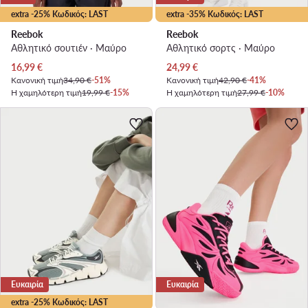
extra -25% Κωδικός: LAST
extra -35% Κωδικός: LAST
Reebok
Reebok
Αθλητικό σουτιέν · Μαύρο
Αθλητικό σορτς · Μαύρο
Τρέχουσα τιμή
Τρέχουσα τιμή
16,99
€
24,99
€
Κανονική τιμή
34,90 €
-51%
Κανονική τιμή
42,90 €
-41%
Η χαμηλότερη τιμή
19,99 €
-15%
Η χαμηλότερη τιμή
27,99 €
-10%
Ευκαιρία
Ευκαιρία
extra -25% Κωδικός: LAST