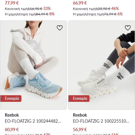
Τρέχουσα τιμή
Τρέχουσα τιμή
77,99
€
66,99
€
Κανονική τιμή
116,90 €
-33%
Κανονική τιμή
125,90 €
-46%
Η χαμηλότερη τιμή
84,99 €
-8%
Η χαμηλότερη τιμή
71,99 €
-6%
Ευκαιρία
Ευκαιρία
Reebok
Reebok
EO-FLOATZIG 2 100244482 · Παπούτσια για Τρέξιμο
EO-FLOATZIG 2 100225510 · Παπούτσια για Τρέξιμο
Τρέχουσα τιμή
Τρέχουσα τιμή
60,99
€
56,99
€