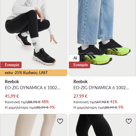
AI
Ευκαιρία
Ευκαιρία
extra -25% Κωδικός: LAST
Reebok
Reebok
EO-ZIG DYNAMICA 6 100225495 W · Παπούτσια για Τρέξιμο
EO-ZIG DYNAMICA 6 100257775 · Παπούτσια για Τρέξιμο
Τρέχουσα τιμή
Τρέχουσα τιμή
45,99
€
27,99
€
Κανονική τιμή
88,90 €
-48%
Κανονική τιμή
47,90 €
-41%
Η χαμηλότερη τιμή
50,99 €
-9%
Η χαμηλότερη τιμή
30,99 €
-9%