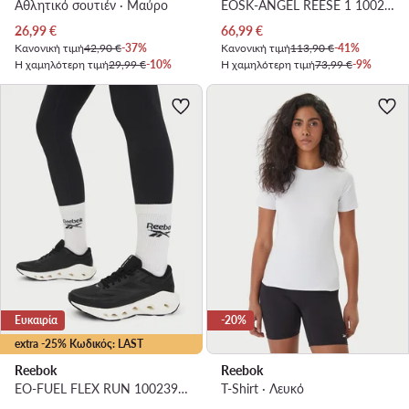
Αθλητικό σουτιέν · Μαύρο
EOSK-ANGEL REESE 1 100244236 · Μπασκετικά Παπούτσια
Τρέχουσα τιμή
Τρέχουσα τιμή
26,99
€
66,99
€
Κανονική τιμή
42,90 €
-37%
Κανονική τιμή
113,90 €
-41%
Η χαμηλότερη τιμή
29,99 €
-10%
Η χαμηλότερη τιμή
73,99 €
-9%
Ευκαιρία
-20%
extra -25% Κωδικός: LAST
Reebok
Reebok
EO-FUEL FLEX RUN 100239318 · Παπούτσια για Τρέξιμο
T-Shirt · Λευκό