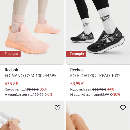
Ευκαιρία
Ευκαιρία
Reebok
Reebok
EO-NANO GYM 100244695 · Παπούτσια για Γυμναστήριο
EO-FLOATZIG TREAD 100247798 · Παπούτσια για Τρέξιμο
Τρέχουσα τιμή
Τρέχουσα τιμή
47,99
€
58,99
€
Κανονική τιμή
73,90 €
-35%
Κανονική τιμή
106,90 €
-44%
Η χαμηλότερη τιμή
50,99 €
-5%
Η χαμηλότερη τιμή
65,99 €
-10%