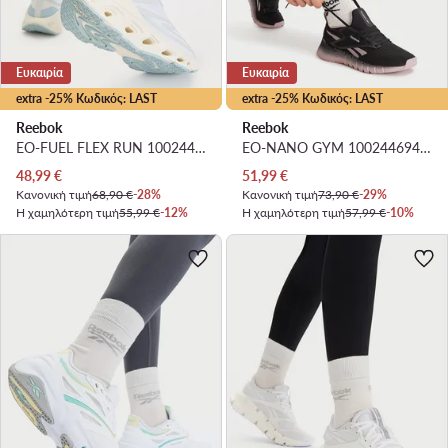
Ευκαιρία
Ευκαιρία
extra -25% Κωδικός: LAST
extra -25% Κωδικός: LAST
Reebok
Reebok
EO-FUEL FLEX RUN 100244524 · Παπούτσια για Τρέξιμο
EO-NANO GYM 100244694 · Παπούτσια για Γυμναστήριο
Τρέχουσα τιμή
Τρέχουσα τιμή
48,99
€
51,99
€
Κανονική τιμή
68,90 €
-28%
Κανονική τιμή
73,90 €
-29%
Η χαμηλότερη τιμή
55,99 €
-12%
Η χαμηλότερη τιμή
57,99 €
-10%