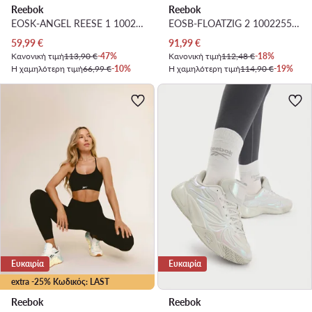
Reebok
Reebok
EOSK-ANGEL REESE 1 100256997 · Μπασκετικά Παπούτσια
EOSB-FLOATZIG 2 100225506 · Παπούτσια για Τρέξιμο
Τρέχουσα τιμή
Τρέχουσα τιμή
59,99
€
91,99
€
Κανονική τιμή
113,90 €
-47%
Κανονική τιμή
112,48 €
-18%
Η χαμηλότερη τιμή
66,99 €
-10%
Η χαμηλότερη τιμή
114,90 €
-19%
Ευκαιρία
Ευκαιρία
extra -25% Κωδικός: LAST
Reebok
Reebok