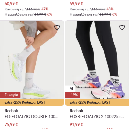
Τρέχουσα τιμή
Τρέχουσα τιμή
60,99
€
59,99
€
Κανονική τιμή
116,90 €
-47%
Κανονική τιμή
116,90 €
-48%
Η χαμηλότερη τιμή
64,99 €
-6%
Η χαμηλότερη τιμή
63,99 €
-6%
AI
Ευκαιρία
-19%
extra -25% Κωδικός: LAST
extra -25% Κωδικός: LAST
Reebok
Reebok
EO-FLOATZIG DOUBLE 100244469 · Παπούτσια για Τρέξιμο
EOSB-FLOATZIG 2 100225508 · Παπούτσια για Τρέξιμο
Τρέχουσα τιμή
Τρέχουσα τιμή
75,99
€
91,99
€