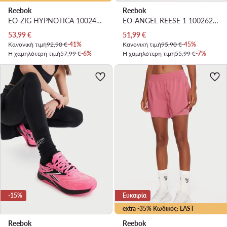
Reebok
Reebok
EO-ZIG HYPNOTICA 100244508 W · Παπούτσια για Τρέξιμο
EO-ANGEL REESE 1 100262060 · Μπασκετικά Παπούτσια
Τρέχουσα τιμή
Τρέχουσα τιμή
53,99
€
51,99
€
Κανονική τιμή
92,90 €
-41%
Κανονική τιμή
95,90 €
-45%
Η χαμηλότερη τιμή
57,99 €
-6%
Η χαμηλότερη τιμή
55,99 €
-7%
-15%
Ευκαιρία
extra -35% Κωδικός: LAST
Reebok
Reebok