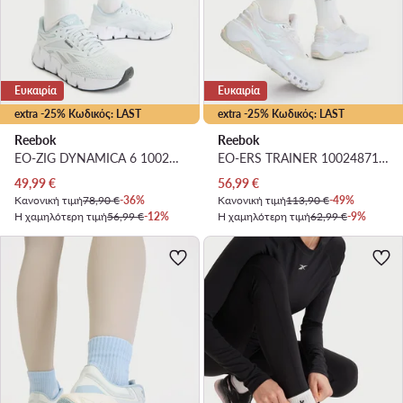
Ευκαιρία
Ευκαιρία
extra -25% Κωδικός: LAST
extra -25% Κωδικός: LAST
Reebok
Reebok
EO-ZIG DYNAMICA 6 100244516 W · Παπούτσια για Τρέξιμο
EO-ERS TRAINER 100248710 · Παπούτσια για Γυμναστήριο
Τρέχουσα τιμή
Τρέχουσα τιμή
49,99
€
56,99
€
Κανονική τιμή
78,90 €
-36%
Κανονική τιμή
113,90 €
-49%
Η χαμηλότερη τιμή
56,99 €
-12%
Η χαμηλότερη τιμή
62,99 €
-9%