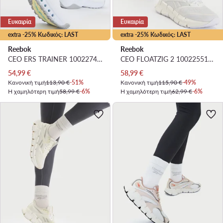
Ευκαιρία
Ευκαιρία
extra -25% Κωδικός: LAST
extra -25% Κωδικός: LAST
Reebok
Reebok
CEO ERS TRAINER 100227491 · Παπούτσια για Γυμναστήριο
CEO FLOATZIG 2 100225510 · Παπούτσια για Τρέξιμο
Τρέχουσα τιμή
Τρέχουσα τιμή
54,99
€
58,99
€
Κανονική τιμή
113,90 €
-51%
Κανονική τιμή
115,90 €
-49%
Η χαμηλότερη τιμή
58,99 €
-6%
Η χαμηλότερη τιμή
62,99 €
-6%