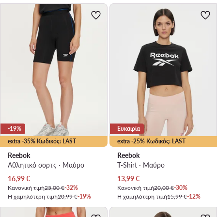
-19%
Ευκαιρία
extra -35% Κωδικός: LAST
extra -25% Κωδικός: LAST
Reebok
Reebok
Αθλητικό σορτς · Μαύρο
T-Shirt · Μαύρο
Τρέχουσα τιμή
Τρέχουσα τιμή
16,99
€
13,99
€
Κανονική τιμή
25,00 €
-32%
Κανονική τιμή
20,00 €
-30%
Η χαμηλότερη τιμή
20,99 €
-19%
Η χαμηλότερη τιμή
15,99 €
-12%