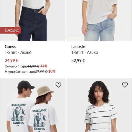
Ευκαιρία
Guess
Lacoste
T-Shirt · Λευκό
T-Shirt · Λευκό
Τρέχουσα τιμή
24,99
€
52,99
€
Κανονική τιμή
44,99 €
-44%
Η χαμηλότερη τιμή
27,99 €
-10%