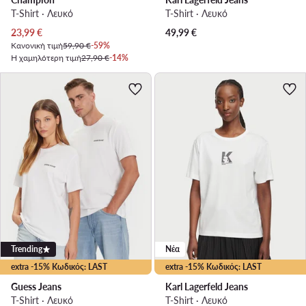
T-Shirt · Λευκό
T-Shirt · Λευκό
Τρέχουσα τιμή
23,99
€
49,99
€
Κανονική τιμή
59,90 €
-59%
Η χαμηλότερη τιμή
27,90 €
-14%
Trending
Νέα
extra -15% Κωδικός: LAST
extra -15% Κωδικός: LAST
Guess Jeans
Karl Lagerfeld Jeans
T-Shirt · Λευκό
T-Shirt · Λευκό