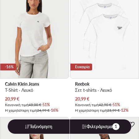
-16%
Ευκαιρία
Calvin Klein Jeans
Reebok
T-Shirt · Λευκό
Σετ t-shirts · Λευκό
Τρέχουσα τιμή
Τρέχουσα τιμή
20,99
€
20,99
€
Κανονική τιμή
43,00 €
-51%
Κανονική τιμή
42,90 €
-51%
Η χαμηλότερη τιμή
24,99 €
-16%
Η χαμηλότερη τιμή
23,99 €
-12%
Ταξινόμηση
Φιλτράρισμα
1