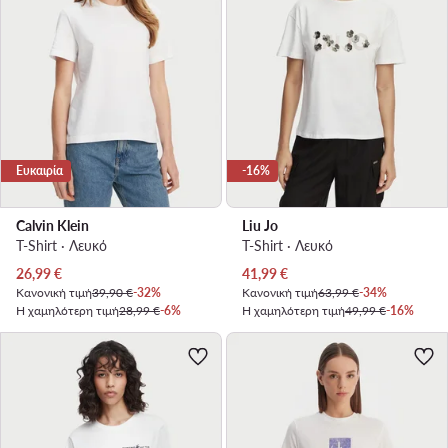
Ευκαιρία
-16%
Calvin Klein
Liu Jo
T-Shirt · Λευκό
T-Shirt · Λευκό
Τρέχουσα τιμή
Τρέχουσα τιμή
26,99
€
41,99
€
Κανονική τιμή
39,90 €
-32%
Κανονική τιμή
63,99 €
-34%
Η χαμηλότερη τιμή
28,99 €
-6%
Η χαμηλότερη τιμή
49,99 €
-16%