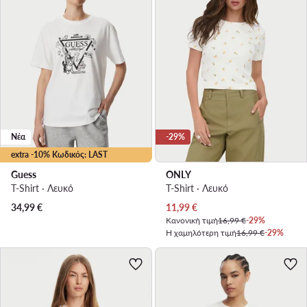
Νέα
-29%
extra -10% Κωδικός: LAST
Guess
ONLY
T-Shirt · Λευκό
T-Shirt · Λευκό
Τρέχουσα τιμή
34,99
€
11,99
€
Κανονική τιμή
16,99 €
-29%
Η χαμηλότερη τιμή
16,99 €
-29%