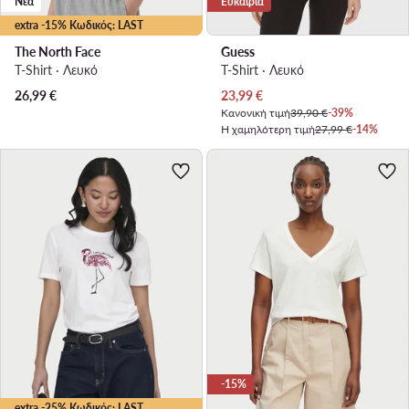
Νέα
Ευκαιρία
extra -15% Κωδικός: LAST
The North Face
Guess
T-Shirt · Λευκό
T-Shirt · Λευκό
Τρέχουσα τιμή
26,99
€
23,99
€
Κανονική τιμή
39,90 €
-39%
Η χαμηλότερη τιμή
27,99 €
-14%
-15%
extra -25% Κωδικός: LAST