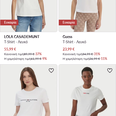
Ευκαιρία
Ευκαιρία
LOLA CASADEMUNT
Guess
T-Shirt · Λευκό
T-Shirt · Λευκό
Τρέχουσα τιμή
Τρέχουσα τιμή
55,99
€
23,99
€
Κανονική τιμή
89,99 €
-37%
Κανονική τιμή
34,99 €
-31%
Η χαμηλότερη τιμή
61,99 €
-9%
Η χαμηλότερη τιμή
26,99 €
-11%