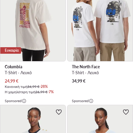
Ευκαιρία
Columbia
The North Face
T-Shirt · Λευκό
T-Shirt · Λευκό
Τρέχουσα τιμή
24,99
€
34,99
€
Κανονική τιμή
34,99 €
-28%
Η χαμηλότερη τιμή
26,99 €
-7%
Sponsored
Sponsored