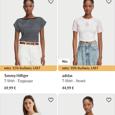
Νέα
extra -15% Κωδικός: LAST
extra -10% Κωδικός: LAST
Tommy Hilfiger
adidas
T-Shirt · Έγχρωμο
T-Shirt · Λευκό
69,99
€
44,99
€