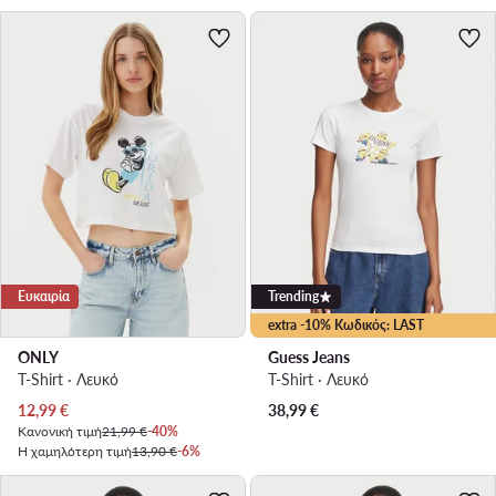
Ευκαιρία
Trending
extra -10% Κωδικός: LAST
ONLY
Guess Jeans
T-Shirt · Λευκό
T-Shirt · Λευκό
Τρέχουσα τιμή
12,99
€
38,99
€
Κανονική τιμή
21,99 €
-40%
Η χαμηλότερη τιμή
13,90 €
-6%