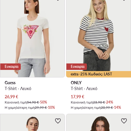
Ευκαιρία
Ευκαιρία
extra -25% Κωδικός: LAST
Guess
ONLY
T-Shirt · Λευκό
T-Shirt · Λευκό
Τρέχουσα τιμή
Τρέχουσα τιμή
26,99
€
17,99
€
Κανονική τιμή
54,90 €
-50%
Κανονική τιμή
23,90 €
-24%
Η χαμηλότερη τιμή
29,99 €
-10%
Η χαμηλότερη τιμή
20,99 €
-14%