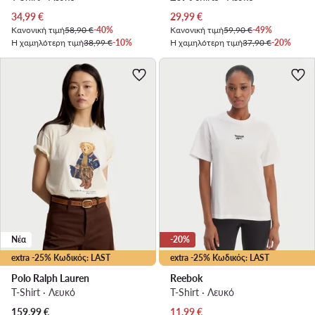
Τρέχουσα τιμή
Τρέχουσα τιμή
34,99
€
29,99
€
Κανονική τιμή
58,90 €
-40%
Κανονική τιμή
59,90 €
-49%
Η χαμηλότερη τιμή
38,99 €
-10%
Η χαμηλότερη τιμή
37,90 €
-20%
Νέα
-20%
extra -25% Κωδικός: LAST
extra -25% Κωδικός: LAST
Polo Ralph Lauren
Reebok
T-Shirt · Λευκό
T-Shirt · Λευκό
Τρέχουσα τιμή
159,99
€
11,99
€