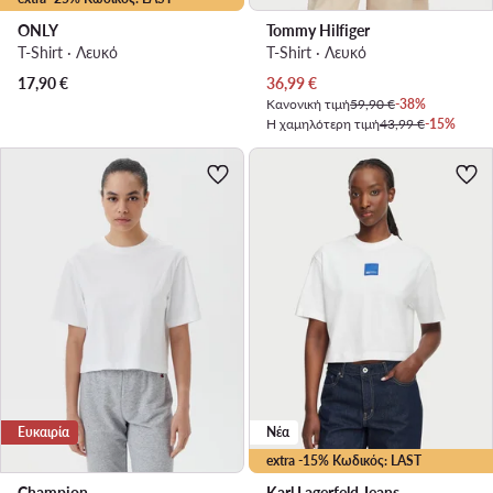
ONLY
Tommy Hilfiger
T-Shirt · Λευκό
T-Shirt · Λευκό
Τρέχουσα τιμή
17,90
€
36,99
€
Κανονική τιμή
59,90 €
-38%
Η χαμηλότερη τιμή
43,99 €
-15%
Ευκαιρία
Νέα
extra -15% Κωδικός: LAST
Champion
Karl Lagerfeld Jeans