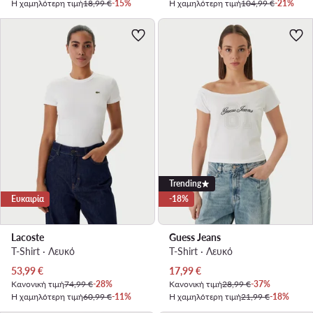
Η χαμηλότερη τιμή
18,99 €
-15%
Η χαμηλότερη τιμή
104,99 €
-21%
Trending
Ευκαιρία
-18%
Lacoste
Guess Jeans
T-Shirt · Λευκό
T-Shirt · Λευκό
Τρέχουσα τιμή
Τρέχουσα τιμή
53,99
€
17,99
€
Κανονική τιμή
74,99 €
-28%
Κανονική τιμή
28,99 €
-37%
Η χαμηλότερη τιμή
60,99 €
-11%
Η χαμηλότερη τιμή
21,99 €
-18%