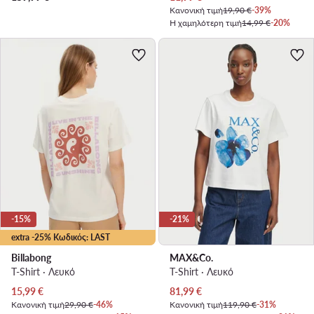
Κανονική τιμή
19,90 €
-39%
Η χαμηλότερη τιμή
14,99 €
-20%
-15%
-21%
extra -25% Κωδικός: LAST
Billabong
MAX&Co.
T-Shirt · Λευκό
T-Shirt · Λευκό
Τρέχουσα τιμή
Τρέχουσα τιμή
15,99
€
81,99
€
Κανονική τιμή
29,90 €
-46%
Κανονική τιμή
119,90 €
-31%