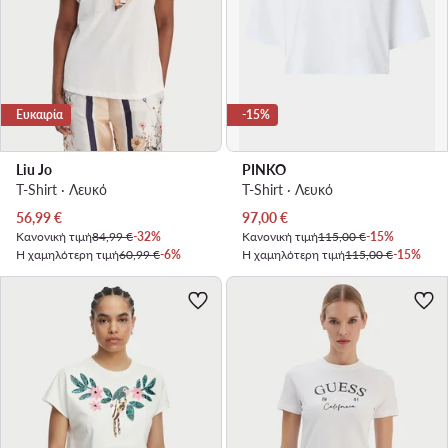
Ευκαιρία
-15%
Liu Jo
PINKO
T-Shirt · Λευκό
T-Shirt · Λευκό
Τρέχουσα τιμή
Τρέχουσα τιμή
56,99
€
97,00
€
Κανονική τιμή
84,99 €
-32%
Κανονική τιμή
115,00 €
-15%
Η χαμηλότερη τιμή
60,99 €
-6%
Η χαμηλότερη τιμή
115,00 €
-15%