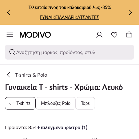
ΜΕΤΆΒΑΣΗ ΣΤΟ ΚΎΡΙΟ ΠΕΡΙΕΧΌΜΕΝΟ
ΜΕΤΆΒΑΣΗ ΣΤΗΝ ΑΝΑΖΉΤΗΣΗ
Τελευταία πνοή του καλοκαιριού έως -35%
ΓΥΝΑΙΚΕΙΑ
ΑΝΔΡΙΚΑ
ΤΣΑΝΤΕΣ
Αναζήτηση μάρκας, προϊόντος, στυλ
T-shirts & Polo
Γυναικεία T - shirts - Χρώμα: Λευκό
T-shirts
Μπλούζες Polo
Tops
Προϊόντα: 854
·
Επιλεγμένα φίλτρα (1)