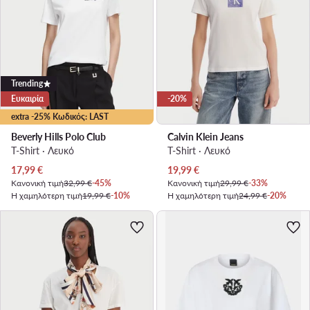
Trending
Ευκαιρία
-20%
extra -25% Κωδικός: LAST
Beverly Hills Polo Club
Calvin Klein Jeans
T-Shirt · Λευκό
T-Shirt · Λευκό
Τρέχουσα τιμή
Τρέχουσα τιμή
17,99
€
19,99
€
Κανονική τιμή
32,99 €
-45%
Κανονική τιμή
29,99 €
-33%
Η χαμηλότερη τιμή
19,99 €
-10%
Η χαμηλότερη τιμή
24,99 €
-20%