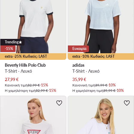
Trending
-15%
Ευκαιρία
extra -25% Κωδικός: LAST
extra -10% Κωδικός: LAST
Beverly Hills Polo Club
adidas
T-Shirt · Λευκό
T-Shirt · Λευκό
Τρέχουσα τιμή
Τρέχουσα τιμή
27,99
€
35,99
€
Κανονική τιμή
32,99 €
-15%
Κανονική τιμή
39,99 €
-10%
Η χαμηλότερη τιμή
32,99 €
-15%
Η χαμηλότερη τιμή
39,99 €
-10%