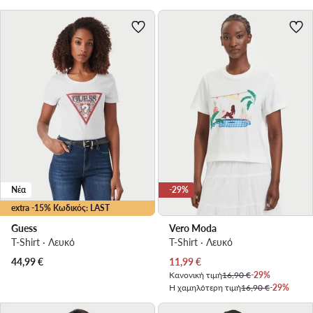
Νέα
-29%
extra -15% Κωδικός: LAST
Guess
Vero Moda
T-Shirt · Λευκό
T-Shirt · Λευκό
Τρέχουσα τιμή
44,99
€
11,99
€
Κανονική τιμή
16,90 €
-29%
Η χαμηλότερη τιμή
16,90 €
-29%