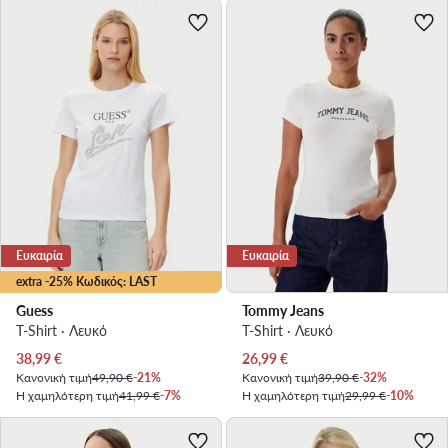
Ευκαιρία
Ευκαιρία
extra -25% Κωδικός: LAST
Guess
Tommy Jeans
T-Shirt · Λευκό
T-Shirt · Λευκό
Τρέχουσα τιμή
Τρέχουσα τιμή
38,99
€
26,99
€
Κανονική τιμή
49,90 €
-21%
Κανονική τιμή
39,90 €
-32%
Η χαμηλότερη τιμή
41,99 €
-7%
Η χαμηλότερη τιμή
29,99 €
-10%