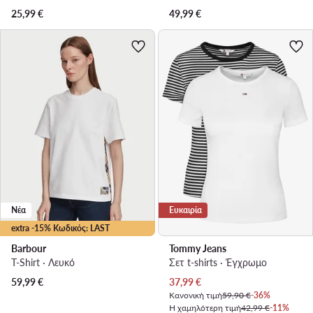
25,99
€
49,99
€
Νέα
Ευκαιρία
extra -15% Κωδικός: LAST
Barbour
Tommy Jeans
T-Shirt · Λευκό
Σετ t-shirts · Έγχρωμο
Τρέχουσα τιμή
59,99
€
37,99
€
Κανονική τιμή
59,90 €
-36%
Η χαμηλότερη τιμή
42,99 €
-11%