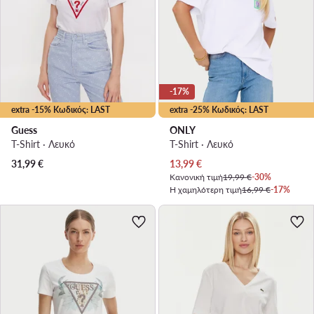
-17%
extra -15% Κωδικός: LAST
extra -25% Κωδικός: LAST
Guess
ONLY
T-Shirt · Λευκό
T-Shirt · Λευκό
Τρέχουσα τιμή
31,99
€
13,99
€
Κανονική τιμή
19,99 €
-30%
Η χαμηλότερη τιμή
16,99 €
-17%