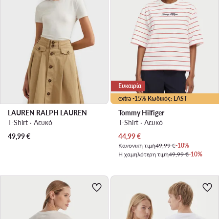
Ευκαιρία
extra -15% Κωδικός: LAST
LAUREN RALPH LAUREN
Tommy Hilfiger
T-Shirt · Λευκό
T-Shirt · Λευκό
Τρέχουσα τιμή
49,99
€
44,99
€
Κανονική τιμή
49,99 €
-10%
Η χαμηλότερη τιμή
49,99 €
-10%