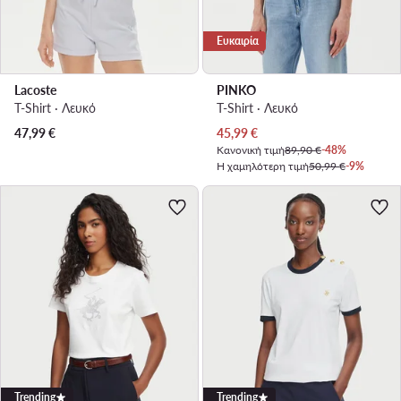
Ευκαιρία
Lacoste
PINKO
T-Shirt · Λευκό
T-Shirt · Λευκό
Τρέχουσα τιμή
47,99
€
45,99
€
Κανονική τιμή
89,90 €
-48%
Η χαμηλότερη τιμή
50,99 €
-9%
Trending
Trending