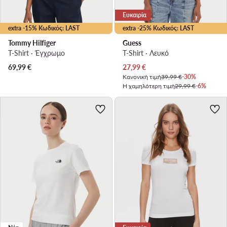
Ευκαιρία
extra -15% Κωδικός: LAST
extra -25% Κωδικός: LAST
Tommy Hilfiger
Guess
T-Shirt · Έγχρωμο
T-Shirt · Λευκό
Τρέχουσα τιμή
69,99
€
27,99
€
Κανονική τιμή
39,99 €
-30%
Η χαμηλότερη τιμή
29,99 €
-6%