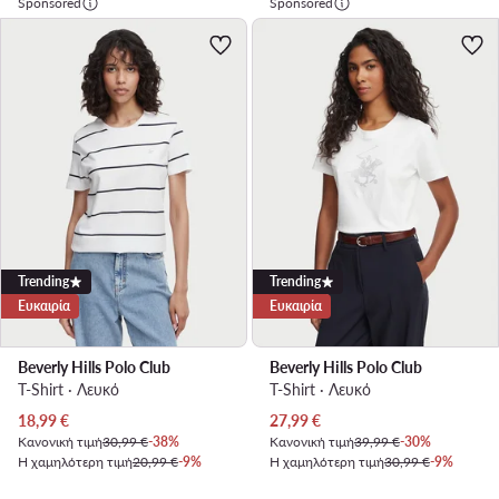
Sponsored
Sponsored
Trending
Trending
Ευκαιρία
Ευκαιρία
Beverly Hills Polo Club
Beverly Hills Polo Club
T-Shirt · Λευκό
T-Shirt · Λευκό
Τρέχουσα τιμή
Τρέχουσα τιμή
18,99
€
27,99
€
Κανονική τιμή
30,99 €
-38%
Κανονική τιμή
39,99 €
-30%
Η χαμηλότερη τιμή
20,99 €
-9%
Η χαμηλότερη τιμή
30,99 €
-9%