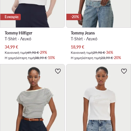
Ευκαιρία
-20%
Tommy Hilfiger
Tommy Jeans
T-Shirt · Λευκό
T-Shirt · Λευκό
Τρέχουσα τιμή
Τρέχουσα τιμή
34,99
€
18,99
€
Κανονική τιμή
49,90 €
-29%
Κανονική τιμή
29,90 €
-36%
Η χαμηλότερη τιμή
38,99 €
-10%
Η χαμηλότερη τιμή
23,99 €
-20%