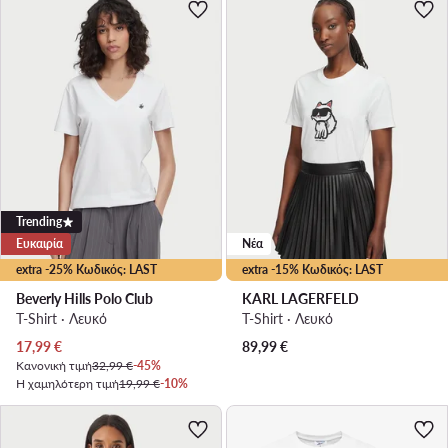
Trending
Ευκαιρία
Νέα
extra -25% Κωδικός: LAST
extra -15% Κωδικός: LAST
Beverly Hills Polo Club
KARL LAGERFELD
T-Shirt · Λευκό
T-Shirt · Λευκό
Τρέχουσα τιμή
17,99
€
89,99
€
Κανονική τιμή
32,99 €
-45%
Η χαμηλότερη τιμή
19,99 €
-10%