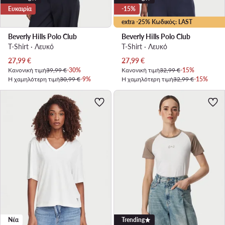
Ευκαιρία
-15%
extra -25% Κωδικός: LAST
Beverly Hills Polo Club
Beverly Hills Polo Club
T-Shirt · Λευκό
T-Shirt · Λευκό
Τρέχουσα τιμή
Τρέχουσα τιμή
27,99
€
27,99
€
Κανονική τιμή
39,99 €
-30%
Κανονική τιμή
32,99 €
-15%
Η χαμηλότερη τιμή
30,99 €
-9%
Η χαμηλότερη τιμή
32,99 €
-15%
Νέα
Trending