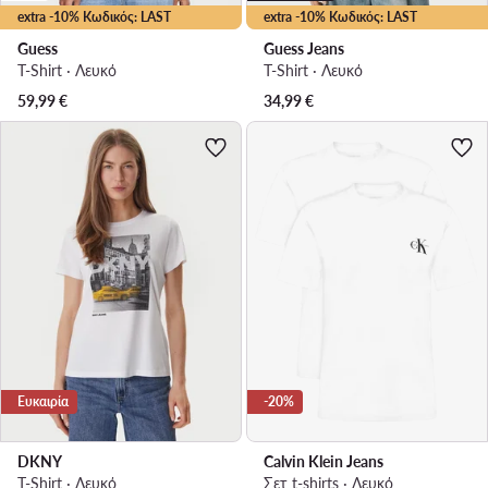
extra -10% Κωδικός: LAST
extra -10% Κωδικός: LAST
Guess
Guess Jeans
T-Shirt · Λευκό
T-Shirt · Λευκό
59,99
€
34,99
€
Ευκαιρία
-20%
DKNY
Calvin Klein Jeans
T-Shirt · Λευκό
Σετ t-shirts · Λευκό