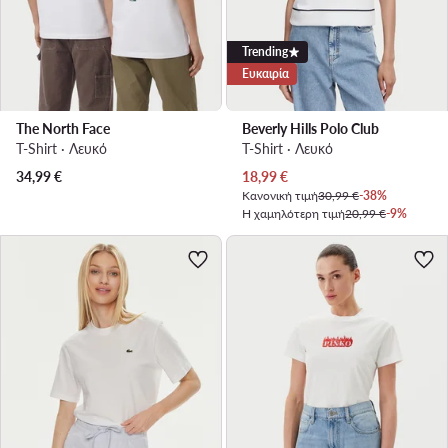
Trending
Ευκαιρία
The North Face
Beverly Hills Polo Club
T-Shirt · Λευκό
T-Shirt · Λευκό
Τρέχουσα τιμή
34,99
€
18,99
€
Κανονική τιμή
30,99 €
-38%
Η χαμηλότερη τιμή
20,99 €
-9%