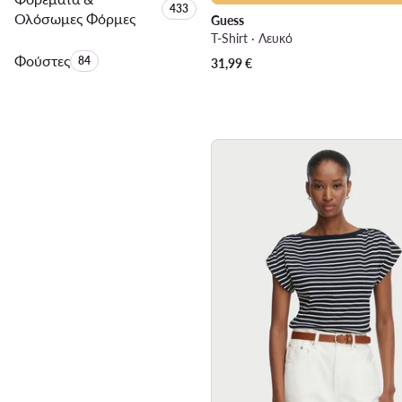
Αριθμός προϊόντων:
433
Ολόσωμες Φόρμες
Guess
T-Shirt · Λευκό
Φούστες
Αριθμός προϊόντων:
84
31,99
€