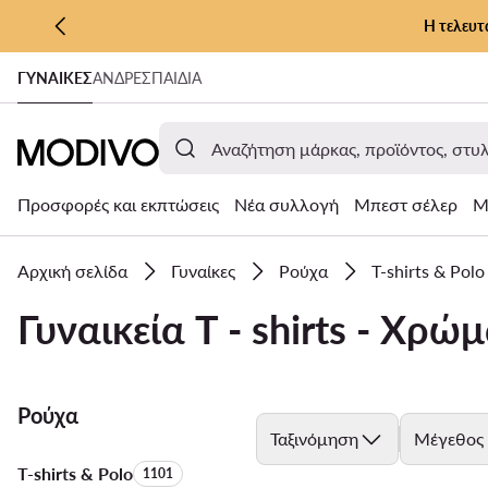
Η τελευτ
ΜΕΤΆΒΑΣΗ ΣΤΟ ΚΎΡΙΟ ΠΕΡΙΕΧΌΜΕΝΟ
ΓΥΝΑΊΚΕΣ
ΑΝΔΡΕΣ
ΠΑΙΔΙΑ
ΜΕΤΆΒΑΣΗ ΣΤΗΝ ΑΝΑΖΉΤΗΣΗ
Προσφορές και εκπτώσεις
Νέα συλλογή
Μπεστ σέλερ
Μ
Αρχική σελίδα
Γυναίκες
Ρούχα
T-shirts & Polo
Γυναικεία T - shirts - Χρώ
Ρούχα
Ταξινόμηση
Μέγεθος
T-shirts & Polo
Αριθμός προϊόντων:
1101