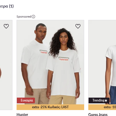
τρα (1)
Sponsored
Ευκαιρία
Trending
extra -25% Κωδικός: LAST
extra -
Hunter
Guess Jeans