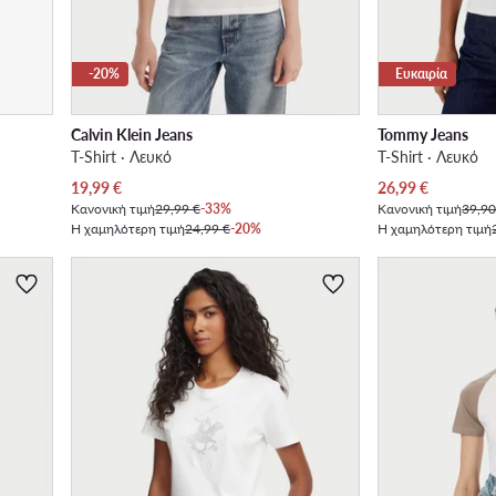
-20%
Ευκαιρία
Calvin Klein Jeans
Tommy Jeans
T-Shirt · Λευκό
T-Shirt · Λευκό
Τρέχουσα τιμή
Τρέχουσα τιμή
19,99
€
26,99
€
Κανονική τιμή
29,99 €
-33%
Κανονική τιμή
39,90
Η χαμηλότερη τιμή
24,99 €
-20%
Η χαμηλότερη τιμή