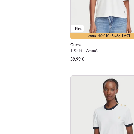
Νέα
extra -10% Κωδικός: LAST
Guess
T-Shirt · Λευκό
59,99
€