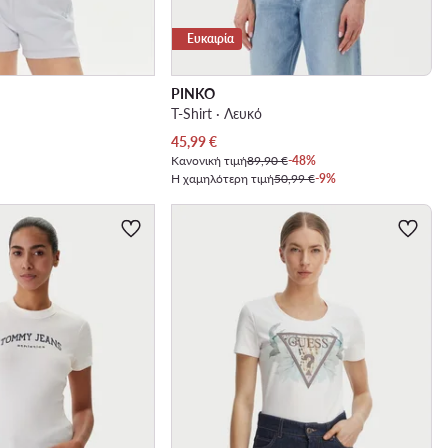
Ευκαιρία
PINKO
T-Shirt · Λευκό
Τρέχουσα τιμή
45,99
€
Κανονική τιμή
89,90 €
-48%
Η χαμηλότερη τιμή
50,99 €
-9%