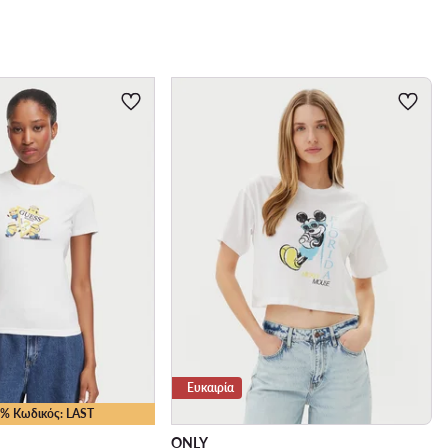
Ευκαιρία
10% Κωδικός: LAST
ONLY