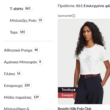
Προϊόντα: 861
·
Επιλεγμένα φίλ
T-shirts
Αριθμός προϊόντων:
861
Sponsored
Μπλούζες Polo
Αριθμός προϊόντων:
59
Tops
Αριθμός προϊόντων:
181
Αθλητικά Ρούχα
Αριθμός προϊόντων:
48
Αμάνικα Μπουφάν
Αριθμός προϊόντων:
8
Γιλέκα
Αριθμός προϊόντων:
16
Εσώρουχα
Αριθμός προϊόντων:
220
Trending
Ευκαιρία
Μόδα παραλίας
Αριθμός προϊόντων:
129
Μπλουζάκια &
Beverly Hills Polo Club