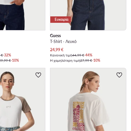
Ευκαιρία
Guess
T-Shirt · Λευκό
Τρέχουσα τιμή
24,99
€
 €
-32%
Κανονική τιμή
44,99 €
-44%
29,99 €
-10%
Η χαμηλότερη τιμή
27,99 €
-10%