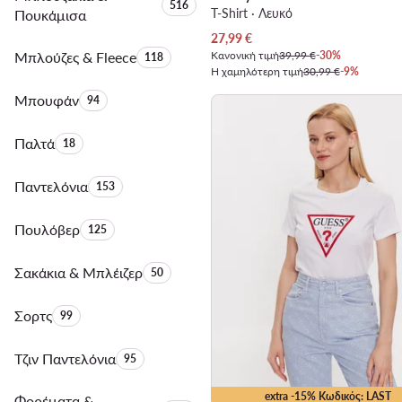
Αριθμός προϊόντων:
516
T-Shirt · Λευκό
Πουκάμισα
Τρέχουσα τιμή
27,99
€
Μπλούζες & Fleece
Αριθμός προϊόντων:
Κανονική τιμή
39,99 €
-30%
118
Η χαμηλότερη τιμή
30,99 €
-9%
Μπουφάν
Αριθμός προϊόντων:
94
Παλτά
Αριθμός προϊόντων:
18
Παντελόνια
Αριθμός προϊόντων:
153
Πουλόβερ
Αριθμός προϊόντων:
125
Σακάκια & Μπλέιζερ
Αριθμός προϊόντων:
50
Σορτς
Αριθμός προϊόντων:
99
Τζιν Παντελόνια
Αριθμός προϊόντων:
95
extra -15% Κωδικός: LAST
Φορέματα &