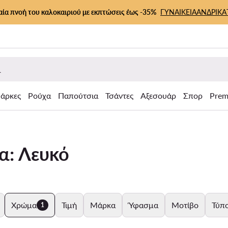
αία πνοή του καλοκαιριού με εκπτώσεις έως -35%
ΓΥΝΑΙΚΕΙΑ
ΑΝΔΡΙΚΑ
άρκες
Ρούχα
Παπούτσια
Τσάντες
Αξεσουάρ
Σπορ
Prem
μα: Λευκό
Χρώμα
Τιμή
Μάρκα
Ύφασμα
Μοτίβο
Τύπο
1