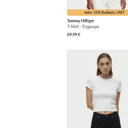
extra -15% Κωδικός: LAST
Tommy Hilfiger
T-Shirt · Έγχρωμο
69,99
€