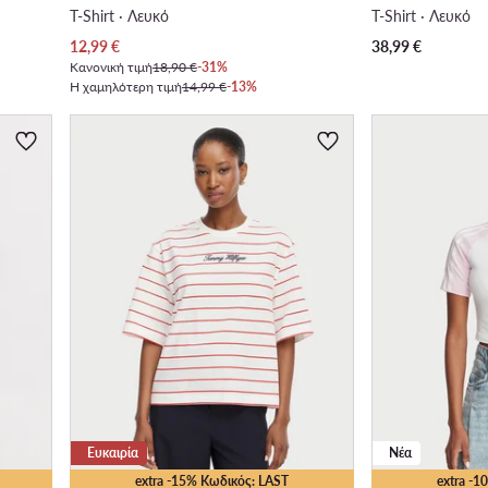
T-Shirt · Λευκό
T-Shirt · Λευκό
Τρέχουσα τιμή
12,99
€
38,99
€
Κανονική τιμή
18,90 €
-31%
Η χαμηλότερη τιμή
14,99 €
-13%
Ευκαιρία
Νέα
extra -15% Κωδικός: LAST
extra -