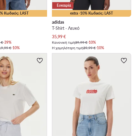
Ευκαιρία
25% Κωδικός: LAST
extra -10% Κωδικός: LAST
adidas
T-Shirt · Λευκό
Τρέχουσα τιμή
35,99
€
 €
-39%
Κανονική τιμή
39,99 €
-10%
19,99 €
-10%
Η χαμηλότερη τιμή
39,99 €
-10%