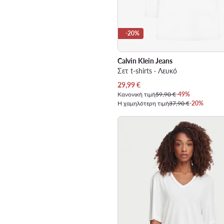
-20%
Calvin Klein Jeans
Σετ t-shirts · Λευκό
Τρέχουσα τιμή
29,99
€
Κανονική τιμή
59,90 €
-49%
Η χαμηλότερη τιμή
37,90 €
-20%