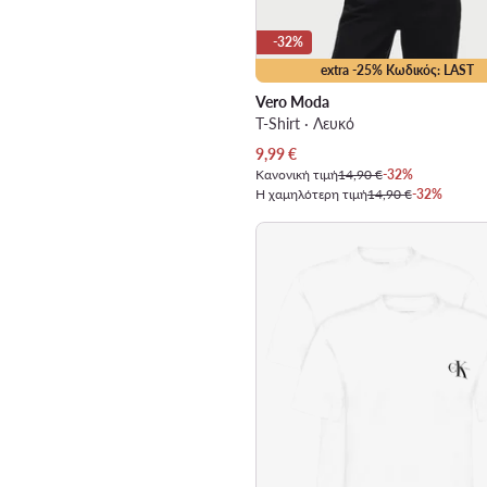
-32%
extra -25% Κωδικός: LAST
Vero Moda
T-Shirt · Λευκό
Τρέχουσα τιμή
9,99
€
Κανονική τιμή
14,90 €
-32%
Η χαμηλότερη τιμή
14,90 €
-32%