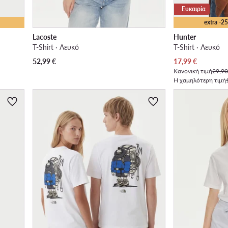
Ευκαιρία
extra -
Lacoste
Hunter
T-Shirt · Λευκό
T-Shirt · Λευκό
Τρέχουσα τιμή
52,99
€
17,99
€
Κανονική τιμή
29,90
Η χαμηλότερη τιμή