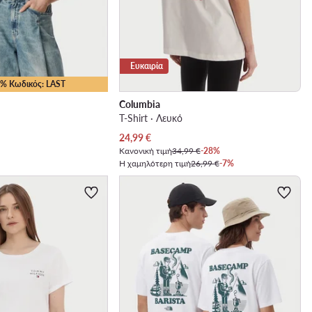
Ευκαιρία
10% Κωδικός: LAST
Columbia
T-Shirt · Λευκό
Τρέχουσα τιμή
24,99
€
Κανονική τιμή
34,99 €
-28%
Η χαμηλότερη τιμή
26,99 €
-7%