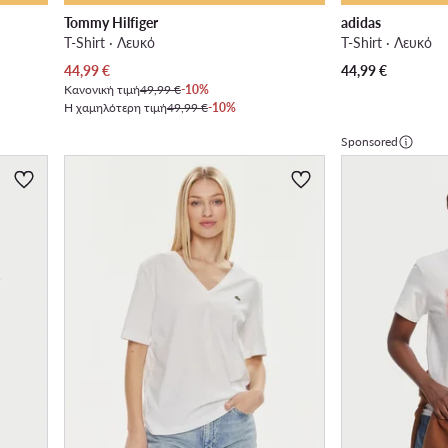
Tommy Hilfiger
adidas
T-Shirt · Λευκό
T-Shirt · Λευκό
Τρέχουσα τιμή
44,99
€
44,99
€
Κανονική τιμή
49,99 €
-10%
Η χαμηλότερη τιμή
49,99 €
-10%
Sponsored