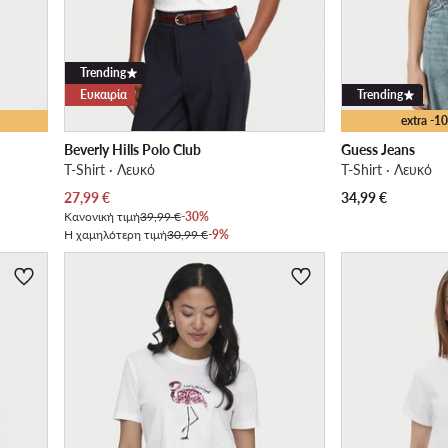
Trending
Ευκαιρία
Trending
extra -
Beverly Hills Polo Club
Guess Jeans
T-Shirt · Λευκό
T-Shirt · Λευκό
Τρέχουσα τιμή
27,99
€
34,99
€
Κανονική τιμή
39,99 €
-30%
Η χαμηλότερη τιμή
30,99 €
-9%