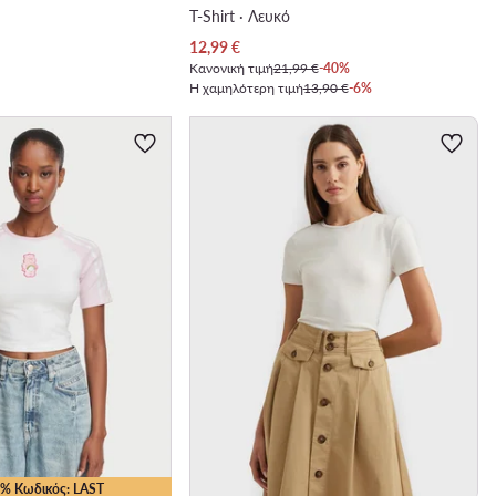
T-Shirt · Λευκό
Τρέχουσα τιμή
12,99
€
Κανονική τιμή
21,99 €
-40%
Η χαμηλότερη τιμή
13,90 €
-6%
10% Κωδικός: LAST