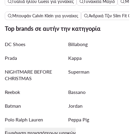
Γυαλιά ηλίου Guess για γυναίκες
Γυναικεία Μαγιό
Μακ
Μπουφάν Calvin Klein για γυναίκες
Ανδρικά Τζιν Slim Fit Cal
Top brands σε αυτήν την κατηγορία
DC Shoes
Billabong
Prada
Kappa
NIGHTMARE BEFORE
Superman
CHRISTMAS
Reebok
Bassano
Batman
Jordan
Polo Ralph Lauren
Peppa Pig
Εμφάνιση περισσότερων μαρκών