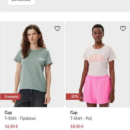
Ευκαιρία
-20%
Gap
Gap
T-Shirt · Πράσινο
T-Shirt · Ροζ
Τρέχουσα τιμή
Τρέχουσα τιμή
16,90
€
18,90
€