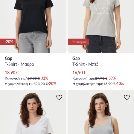
-20%
Ευκαιρία
Gap
Gap
T-Shirt · Μαύρο
T-Shirt · Μπεζ
Τρέχουσα τιμή
Τρέχουσα τιμή
18,90
€
16,90
€
Κανονική τιμή
27,90 €
-32%
Κανονική τιμή
27,90 €
-39%
Η χαμηλότερη τιμή
23,90 €
-20%
Η χαμηλότερη τιμή
18,90 €
-10%