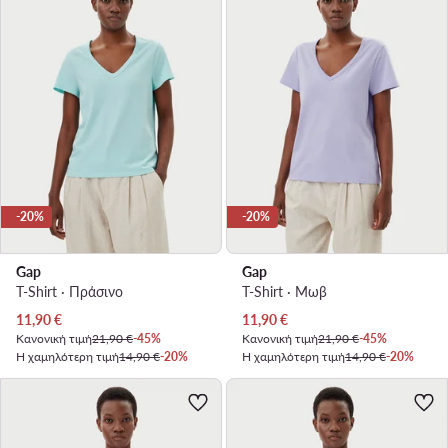
-20%
-20%
Gap
Gap
T-Shirt · Πράσινο
T-Shirt · Μωβ
Τρέχουσα τιμή
Τρέχουσα τιμή
11,90
€
11,90
€
Κανονική τιμή
21,90 €
-45%
Κανονική τιμή
21,90 €
-45%
Η χαμηλότερη τιμή
14,90 €
-20%
Η χαμηλότερη τιμή
14,90 €
-20%