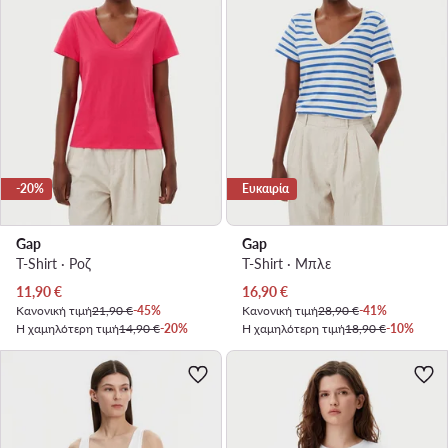
-20%
Ευκαιρία
Gap
Gap
T-Shirt · Ροζ
T-Shirt · Μπλε
Τρέχουσα τιμή
Τρέχουσα τιμή
11,90
€
16,90
€
Κανονική τιμή
21,90 €
-45%
Κανονική τιμή
28,90 €
-41%
Η χαμηλότερη τιμή
14,90 €
-20%
Η χαμηλότερη τιμή
18,90 €
-10%