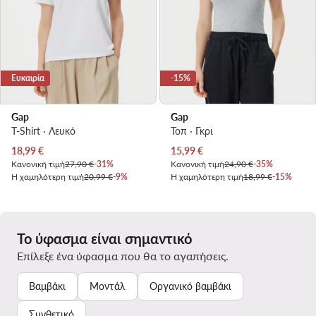
Ευκαιρία
-15%
Gap
Gap
T-Shirt · Λευκό
Τοπ · Γκρι
Τρέχουσα τιμή
Τρέχουσα τιμή
18,99
€
15,99
€
Κανονική τιμή
27,90 €
-31%
Κανονική τιμή
24,90 €
-35%
Η χαμηλότερη τιμή
20,99 €
-9%
Η χαμηλότερη τιμή
18,99 €
-15%
Το ύφασμα είναι σημαντικό
Επίλεξε ένα ύφασμα που θα το αγαπήσεις.
Βαμβάκι
Μοντάλ
Οργανικό βαμβάκι
Συνθετικό