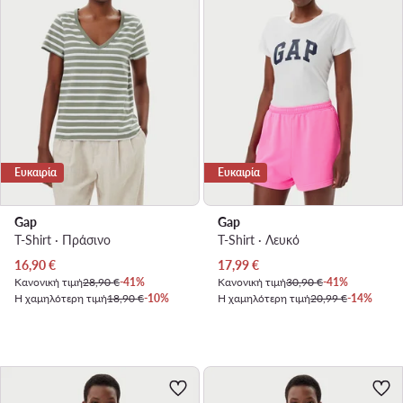
Ευκαιρία
Ευκαιρία
Gap
Gap
T-Shirt · Πράσινο
T-Shirt · Λευκό
Τρέχουσα τιμή
Τρέχουσα τιμή
16,90
€
17,99
€
Κανονική τιμή
28,90 €
-41%
Κανονική τιμή
30,90 €
-41%
Η χαμηλότερη τιμή
18,90 €
-10%
Η χαμηλότερη τιμή
20,99 €
-14%