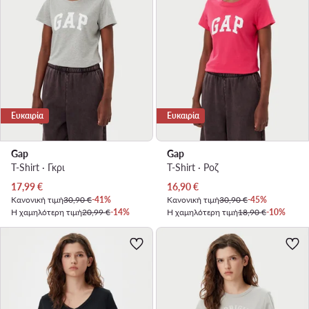
Ευκαιρία
Ευκαιρία
Gap
Gap
T-Shirt · Γκρι
T-Shirt · Ροζ
Τρέχουσα τιμή
Τρέχουσα τιμή
17,99
€
16,90
€
Κανονική τιμή
30,90 €
-41%
Κανονική τιμή
30,90 €
-45%
Η χαμηλότερη τιμή
20,99 €
-14%
Η χαμηλότερη τιμή
18,90 €
-10%