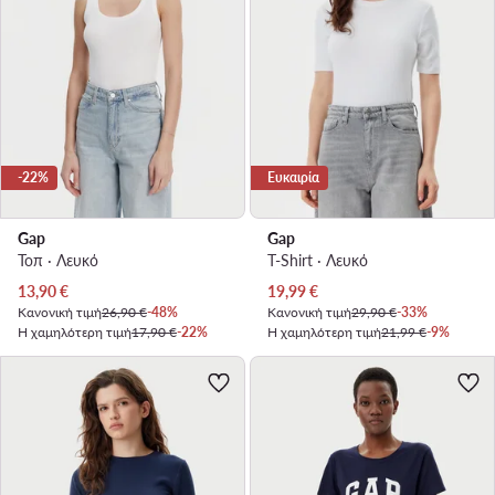
-22%
Ευκαιρία
Gap
Gap
Τοπ · Λευκό
T-Shirt · Λευκό
Τρέχουσα τιμή
Τρέχουσα τιμή
13,90
€
19,99
€
Κανονική τιμή
26,90 €
-48%
Κανονική τιμή
29,90 €
-33%
Η χαμηλότερη τιμή
17,90 €
-22%
Η χαμηλότερη τιμή
21,99 €
-9%