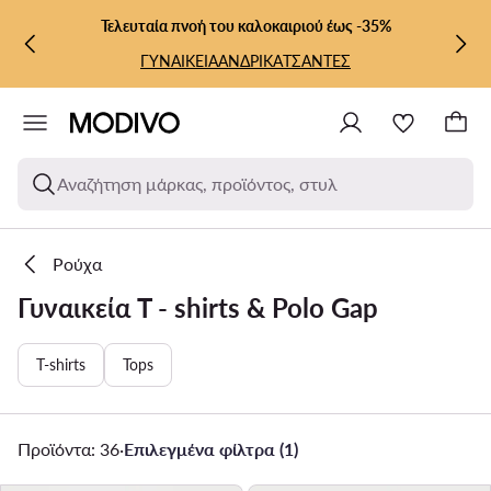
ΜΕΤΆΒΑΣΗ ΣΤΟ ΚΎΡΙΟ ΠΕΡΙΕΧΌΜΕΝΟ
ΜΕΤΆΒΑΣΗ ΣΤΗΝ ΑΝΑΖΉΤΗΣΗ
Τελευταία πνοή του καλοκαιριού έως -35%
ΓΥΝΑΙΚΕΙΑ
ΑΝΔΡΙΚΑ
ΤΣΑΝΤΕΣ
Αναζήτηση μάρκας, προϊόντος, στυλ
Ρούχα
Γυναικεία T - shirts & Polo Gap
T-shirts
Tops
Προϊόντα: 36
·
Επιλεγμένα φίλτρα (1)