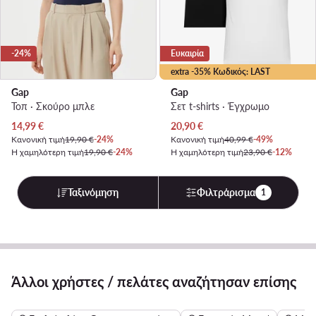
-24%
Ευκαιρία
extra -35% Κωδικός: LAST
Gap
Gap
Τοπ · Σκούρο μπλε
Σετ t-shirts · Έγχρωμο
Τρέχουσα τιμή
Τρέχουσα τιμή
14,99
€
20,90
€
Κανονική τιμή
19,90 €
-24%
Κανονική τιμή
40,99 €
-49%
Η χαμηλότερη τιμή
19,90 €
-24%
Η χαμηλότερη τιμή
23,90 €
-12%
Ταξινόμηση
Φιλτράρισμα
1
Άλλοι χρήστες / πελάτες αναζήτησαν επίσης