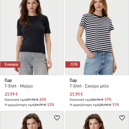
Ευκαιρία
-15%
Gap
Gap
T-Shirt · Μαύρο
T-Shirt · Σκούρο μπλε
Τρέχουσα τιμή
Τρέχουσα τιμή
21,99
€
21,90
€
Κανονική τιμή
29,90 €
-26%
Κανονική τιμή
34,90 €
-37%
Η χαμηλότερη τιμή
24,99 €
-12%
Η χαμηλότερη τιμή
25,90 €
-15%