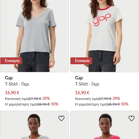
Ευκαιρία
Ευκαιρία
Gap
Gap
T-Shirt · Γκρι
T-Shirt · Γκρι
Τρέχουσα τιμή
Τρέχουσα τιμή
16,90
€
16,90
€
Κανονική τιμή
27,90 €
-39%
Κανονική τιμή
27,90 €
-39%
Η χαμηλότερη τιμή
18,90 €
-10%
Η χαμηλότερη τιμή
18,90 €
-10%