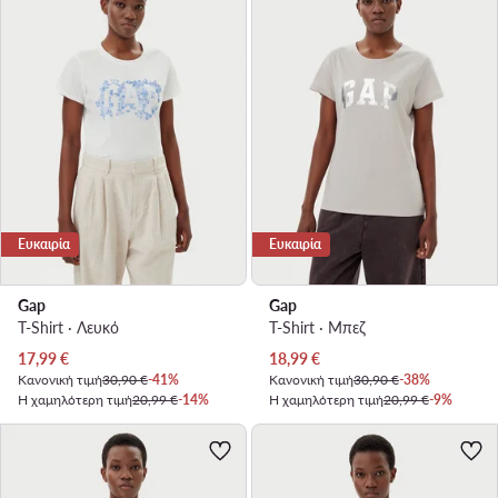
Ευκαιρία
Ευκαιρία
Gap
Gap
T-Shirt · Λευκό
T-Shirt · Μπεζ
Τρέχουσα τιμή
Τρέχουσα τιμή
17,99
€
18,99
€
Κανονική τιμή
30,90 €
-41%
Κανονική τιμή
30,90 €
-38%
Η χαμηλότερη τιμή
20,99 €
-14%
Η χαμηλότερη τιμή
20,99 €
-9%