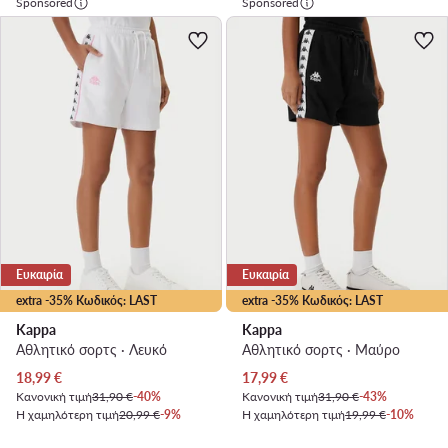
Sponsored
Sponsored
Ευκαιρία
Ευκαιρία
extra -35% Κωδικός: LAST
extra -35% Κωδικός: LAST
Kappa
Kappa
Αθλητικό σορτς · Λευκό
Αθλητικό σορτς · Μαύρο
Τρέχουσα τιμή
Τρέχουσα τιμή
18,99
€
17,99
€
Κανονική τιμή
31,90 €
-40%
Κανονική τιμή
31,90 €
-43%
Η χαμηλότερη τιμή
20,99 €
-9%
Η χαμηλότερη τιμή
19,99 €
-10%