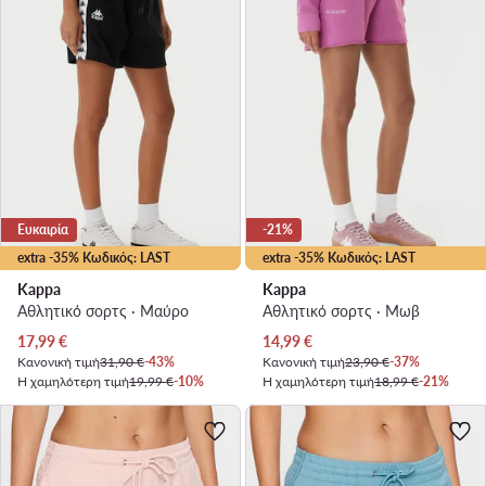
Ευκαιρία
-21%
extra -35% Κωδικός: LAST
extra -35% Κωδικός: LAST
Kappa
Kappa
Αθλητικό σορτς · Μαύρο
Αθλητικό σορτς · Μωβ
Τρέχουσα τιμή
Τρέχουσα τιμή
17,99
€
14,99
€
Κανονική τιμή
31,90 €
-43%
Κανονική τιμή
23,90 €
-37%
Η χαμηλότερη τιμή
19,99 €
-10%
Η χαμηλότερη τιμή
18,99 €
-21%