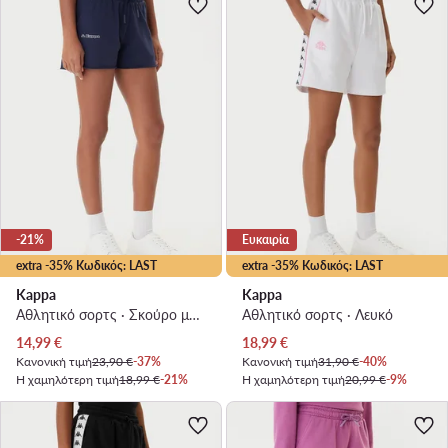
-21%
Ευκαιρία
extra -35% Κωδικός: LAST
extra -35% Κωδικός: LAST
Kappa
Kappa
Αθλητικό σορτς · Σκούρο μπλε
Αθλητικό σορτς · Λευκό
Τρέχουσα τιμή
Τρέχουσα τιμή
14,99
€
18,99
€
Κανονική τιμή
23,90 €
-37%
Κανονική τιμή
31,90 €
-40%
Η χαμηλότερη τιμή
18,99 €
-21%
Η χαμηλότερη τιμή
20,99 €
-9%