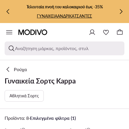
ΜΕΤΆΒΑΣΗ ΣΤΟ ΚΎΡΙΟ ΠΕΡΙΕΧΌΜΕΝΟ
ΜΕΤΆΒΑΣΗ ΣΤΗΝ ΑΝΑΖΉΤΗΣΗ
Τελευταία πνοή του καλοκαιριού έως -35%
ΓΥΝΑΙΚΕΙΑ
ΑΝΔΡΙΚΑ
ΤΣΑΝΤΕΣ
Αναζήτηση μάρκας, προϊόντος, στυλ
Ρούχα
Γυναικεία Σορτς Kappa
Αθλητικά Σορτς
Προϊόντα: 8
·
Επιλεγμένα φίλτρα (1)