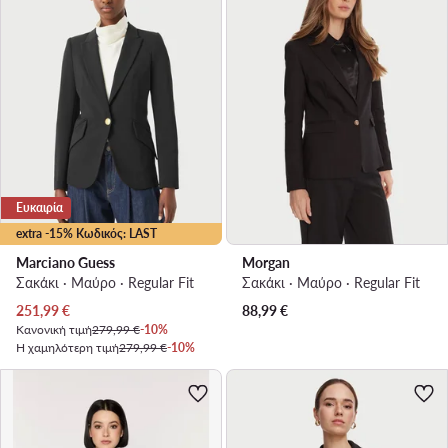
Ευκαιρία
extra -15% Κωδικός: LAST
Marciano Guess
Morgan
Σακάκι · Μαύρο · Regular Fit
Σακάκι · Μαύρο · Regular Fit
Τρέχουσα τιμή
251,99
€
88,99
€
Κανονική τιμή
279,99 €
-10%
Η χαμηλότερη τιμή
279,99 €
-10%