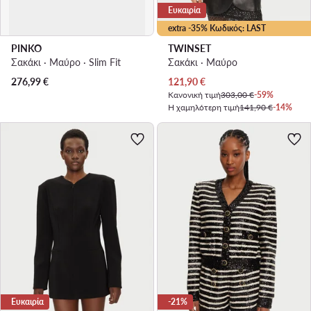
Ευκαιρία
extra -35% Κωδικός: LAST
PINKO
TWINSET
Σακάκι · Μαύρο · Slim Fit
Σακάκι · Μαύρο
Τρέχουσα τιμή
276,99
€
121,90
€
Κανονική τιμή
303,00 €
-59%
Η χαμηλότερη τιμή
141,90 €
-14%
Ευκαιρία
-21%