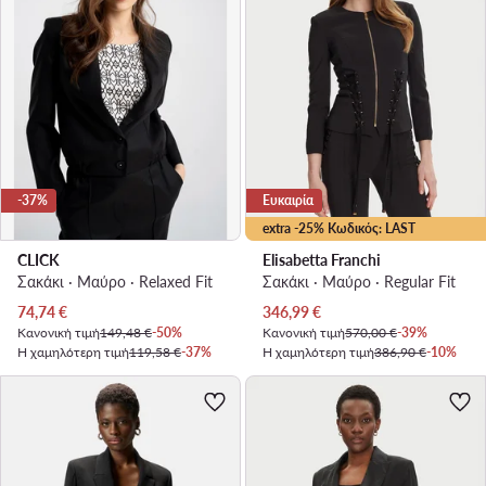
-37%
Ευκαιρία
extra -25% Κωδικός: LAST
CLICK
Elisabetta Franchi
Σακάκι · Μαύρο · Relaxed Fit
Σακάκι · Μαύρο · Regular Fit
Τρέχουσα τιμή
Τρέχουσα τιμή
74,74
€
346,99
€
Κανονική τιμή
149,48 €
-50%
Κανονική τιμή
570,00 €
-39%
Η χαμηλότερη τιμή
119,58 €
-37%
Η χαμηλότερη τιμή
386,90 €
-10%