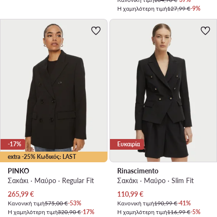
Η χαμηλότερη τιμή
127,99 €
-9%
-17%
Ευκαιρία
extra -25% Κωδικός: LAST
PINKO
Rinascimento
Σακάκι · Μαύρο · Regular Fit
Σακάκι · Μαύρο · Slim Fit
Τρέχουσα τιμή
Τρέχουσα τιμή
265,99
€
110,99
€
Κανονική τιμή
575,00 €
-53%
Κανονική τιμή
190,99 €
-41%
Η χαμηλότερη τιμή
320,90 €
-17%
Η χαμηλότερη τιμή
116,99 €
-5%