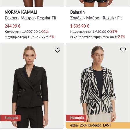
NORMA KAMALI
Balmain
Σακάκι · Μαύρο · Regular Fit
Σακάκι · Μαύρο · Regular Fit
Τρέχουσα τιμή
Τρέχουσα τιμή
244,99
€
1.505,90
€
Κανονική τιμή
507,90 €
-51%
Κανονική τιμή
1.920,00 €
-21%
Η χαμηλότερη τιμή
257,99 €
-5%
Η χαμηλότερη τιμή
1.920,00 €
-21%
Ευκαιρία
Ευκαιρία
extra -25% Κωδικός: LAST