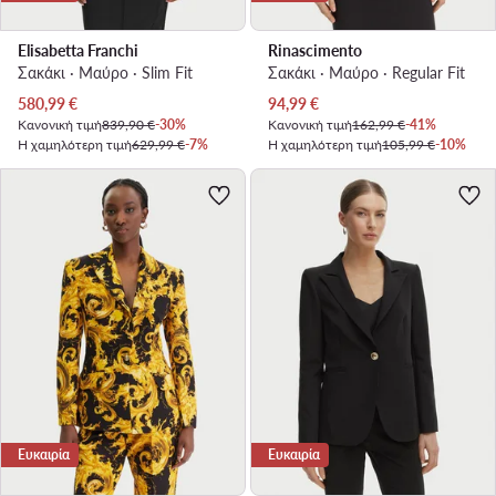
Elisabetta Franchi
Rinascimento
Σακάκι · Μαύρο · Slim Fit
Σακάκι · Μαύρο · Regular Fit
Τρέχουσα τιμή
Τρέχουσα τιμή
580,99
€
94,99
€
Κανονική τιμή
839,90 €
-30%
Κανονική τιμή
162,99 €
-41%
Η χαμηλότερη τιμή
629,99 €
-7%
Η χαμηλότερη τιμή
105,99 €
-10%
Ευκαιρία
Ευκαιρία