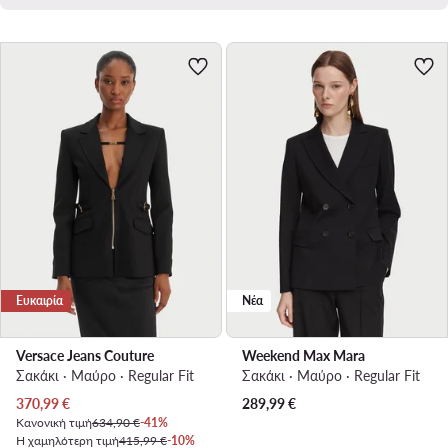
Ευκαιρία
Νέα
Versace Jeans Couture
Weekend Max Mara
Σακάκι · Μαύρο · Regular Fit
Σακάκι · Μαύρο · Regular Fit
Τρέχουσα τιμή
370,99
€
289,99
€
Κανονική τιμή
634,90 €
-41%
Η χαμηλότερη τιμή
415,99 €
-10%