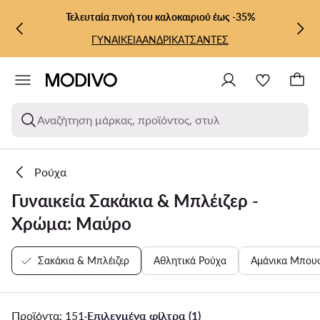
ΜΕΤΆΒΑΣΗ ΣΤΟ ΚΎΡΙΟ ΠΕΡΙΕΧΌΜΕΝΟ
ΜΕΤΆΒΑΣΗ ΣΤΗΝ ΑΝΑΖΉΤΗΣΗ
Τελευταία πνοή του καλοκαιριού έως -35%
ΓΥΝΑΙΚΕΙΑ
ΑΝΔΡΙΚΑ
ΤΣΑΝΤΕΣ
Αναζήτηση μάρκας, προϊόντος, στυλ
Ρούχα
Γυναικεία Σακάκια & Μπλέιζερ -
Χρώμα: Μαύρο
Σακάκια & Μπλέιζερ
Αθλητικά Ρούχα
Αμάνικα Μπου
Προϊόντα: 151
·
Επιλεγμένα φίλτρα (1)