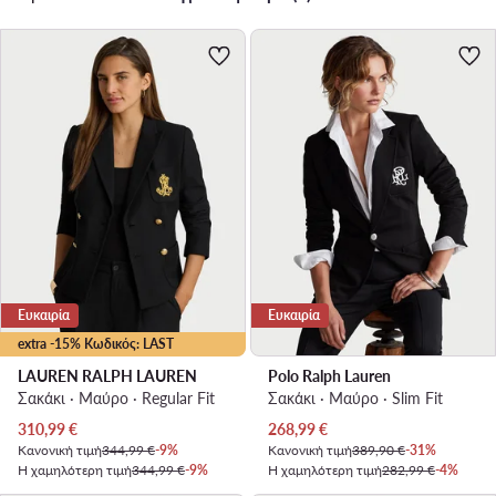
Ευκαιρία
Ευκαιρία
extra -15% Κωδικός: LAST
LAUREN RALPH LAUREN
Polo Ralph Lauren
Σακάκι · Μαύρο · Regular Fit
Σακάκι · Μαύρο · Slim Fit
Τρέχουσα τιμή
Τρέχουσα τιμή
310,99
€
268,99
€
Κανονική τιμή
344,99 €
-9%
Κανονική τιμή
389,90 €
-31%
Η χαμηλότερη τιμή
344,99 €
-9%
Η χαμηλότερη τιμή
282,99 €
-4%