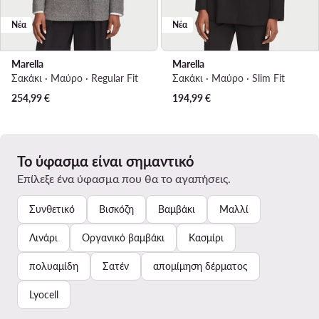
Νέα
Νέα
Marella
Marella
Σακάκι · Μαύρο · Regular Fit
Σακάκι · Μαύρο · Slim Fit
254,99
€
194,99
€
Το ύφασμα είναι σημαντικό
Επίλεξε ένα ύφασμα που θα το αγαπήσεις.
Συνθετικό
Βισκόζη
Βαμβάκι
Μαλλί
Λινάρι
Οργανικό βαμβάκι
Κασμίρι
πολυαμίδη
Σατέν
απομίμηση δέρματος
Lyocell