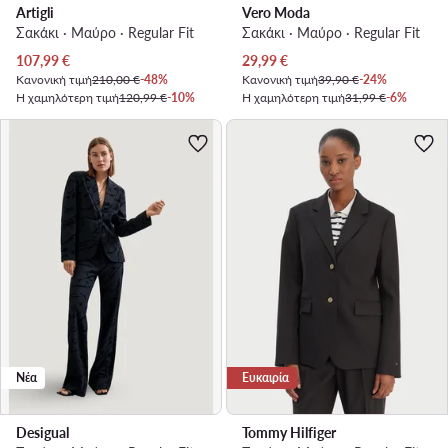
Artigli
Vero Moda
Σακάκι · Μαύρο · Regular Fit
Σακάκι · Μαύρο · Regular Fit
Τρέχουσα τιμή
Τρέχουσα τιμή
107,99
€
29,99
€
Κανονική τιμή
210,00 €
-48%
Κανονική τιμή
39,90 €
-24%
Η χαμηλότερη τιμή
120,99 €
-10%
Η χαμηλότερη τιμή
31,99 €
-6%
Νέα
Ευκαιρία
Desigual
Tommy Hilfiger