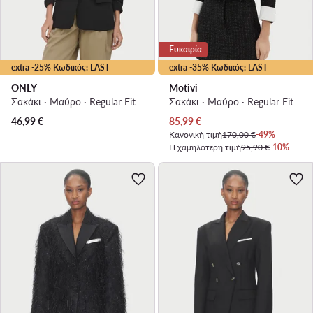
Ευκαιρία
extra -25% Κωδικός: LAST
extra -35% Κωδικός: LAST
ONLY
Motivi
Σακάκι · Μαύρο · Regular Fit
Σακάκι · Μαύρο · Regular Fit
Τρέχουσα τιμή
46,99
€
85,99
€
Κανονική τιμή
170,00 €
-49%
Η χαμηλότερη τιμή
95,90 €
-10%