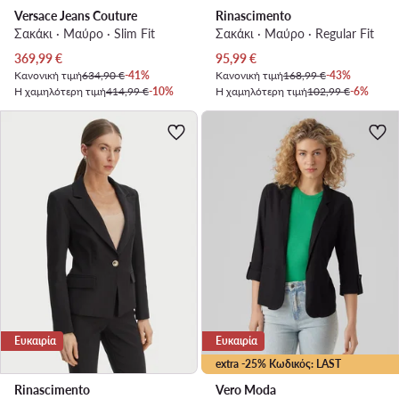
Versace Jeans Couture
Rinascimento
Σακάκι · Μαύρο · Slim Fit
Σακάκι · Μαύρο · Regular Fit
Τρέχουσα τιμή
Τρέχουσα τιμή
369,99
€
95,99
€
Κανονική τιμή
634,90 €
-41%
Κανονική τιμή
168,99 €
-43%
Η χαμηλότερη τιμή
414,99 €
-10%
Η χαμηλότερη τιμή
102,99 €
-6%
Ευκαιρία
Ευκαιρία
extra -25% Κωδικός: LAST
Rinascimento
Vero Moda