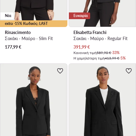
Νέα
Ευκαιρία
extra -15% Κωδικός: LAST
Rinascimento
Elisabetta Franchi
Σακάκι · Μαύρο · Slim Fit
Σακάκι · Μαύρο · Regular Fit
Τρέχουσα τιμή
177,99
€
391,99
€
Κανονική τιμή
589,90 €
-33%
Η χαμηλότερη τιμή
413,99 €
-5%