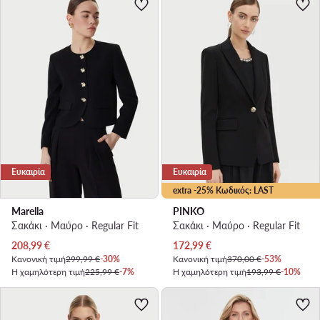
Ευκαιρία
Ευκαιρία
extra -25% Κωδικός: LAST
Marella
PINKO
Σακάκι · Μαύρο · Regular Fit
Σακάκι · Μαύρο · Regular Fit
Τρέχουσα τιμή
Τρέχουσα τιμή
208,99
€
172,99
€
Κανονική τιμή
299,99 €
-30%
Κανονική τιμή
370,00 €
-53%
Η χαμηλότερη τιμή
225,99 €
-7%
Η χαμηλότερη τιμή
193,99 €
-10%