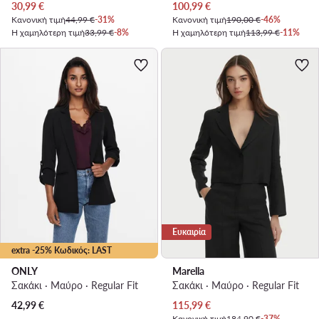
Τρέχουσα τιμή
Τρέχουσα τιμή
30,99
€
100,99
€
Κανονική τιμή
44,99 €
-31%
Κανονική τιμή
190,00 €
-46%
Η χαμηλότερη τιμή
33,99 €
-8%
Η χαμηλότερη τιμή
113,99 €
-11%
Ευκαιρία
extra -25% Κωδικός: LAST
ONLY
Marella
Σακάκι · Μαύρο · Regular Fit
Σακάκι · Μαύρο · Regular Fit
Τρέχουσα τιμή
42,99
€
115,99
€
Κανονική τιμή
184,90 €
-37%