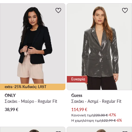
Ευκαιρία
extra -25% Κωδικός: LAST
ONLY
Guess
Σακάκι · Μαύρο · Regular Fit
Σακάκι · Ασημί · Regular Fit
Τρέχουσα τιμή
38,99
€
114,99
€
Κανονική τιμή
220,00 €
-47%
Η χαμηλότερη τιμή
122,99 €
-6%