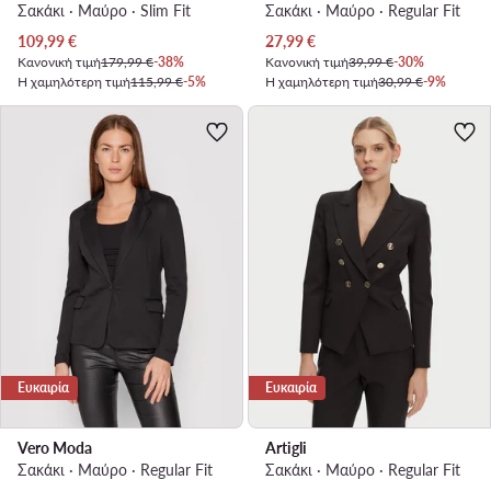
Σακάκι · Μαύρο · Slim Fit
Σακάκι · Μαύρο · Regular Fit
Τρέχουσα τιμή
Τρέχουσα τιμή
109,99
€
27,99
€
Κανονική τιμή
179,99 €
-38%
Κανονική τιμή
39,99 €
-30%
Η χαμηλότερη τιμή
115,99 €
-5%
Η χαμηλότερη τιμή
30,99 €
-9%
Ευκαιρία
Ευκαιρία
Vero Moda
Artigli
Σακάκι · Μαύρο · Regular Fit
Σακάκι · Μαύρο · Regular Fit