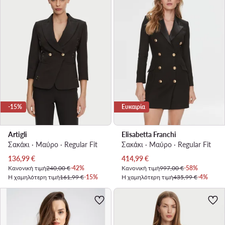
-15%
Ευκαιρία
Artigli
Elisabetta Franchi
Σακάκι · Μαύρο · Regular Fit
Σακάκι · Μαύρο · Regular Fit
Τρέχουσα τιμή
Τρέχουσα τιμή
136,99
€
414,99
€
Κανονική τιμή
240,00 €
-42%
Κανονική τιμή
997,00 €
-58%
Η χαμηλότερη τιμή
161,99 €
-15%
Η χαμηλότερη τιμή
435,99 €
-4%