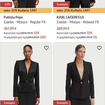
-22%
Ευκαιρία
extra -25% Κωδικός: LAST
extra -25% Κωδικός: LAST
Patrizia Pepe
KARL LAGERFELD
Σακάκι · Μαύρο · Regular Fit
Σακάκι · Μαύρο · Relaxed Fit
Τρέχουσα τιμή
Τρέχουσα τιμή
307,99
€
289,99
€
Κανονική τιμή
394,90 €
-22%
Κανονική τιμή
426,90 €
-32%
Η χαμηλότερη τιμή
394,90 €
-22%
Η χαμηλότερη τιμή
307,99 €
-5%
Ευκαιρία
Ευκαιρία