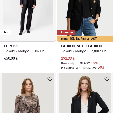
Νέα
Ευκαιρία
extra -15% Κωδικός: LAST
LE POSSÉ
LAUREN RALPH LAUREN
Σακάκι · Μαύρο · Slim Fit
Σακάκι · Μαύρο · Regular Fit
Τρέχουσα τιμή
650,00
€
292,99
€
Κανονική τιμή
324,99 €
-9%
Η χαμηλότερη τιμή
324,99 €
-9%