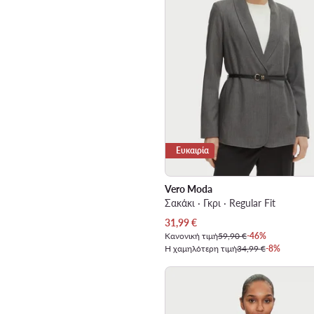
Ευκαιρία
Vero Moda
Σακάκι · Γκρι · Regular Fit
Τρέχουσα τιμή
31,99
€
Κανονική τιμή
59,90 €
-46%
Η χαμηλότερη τιμή
34,99 €
-8%