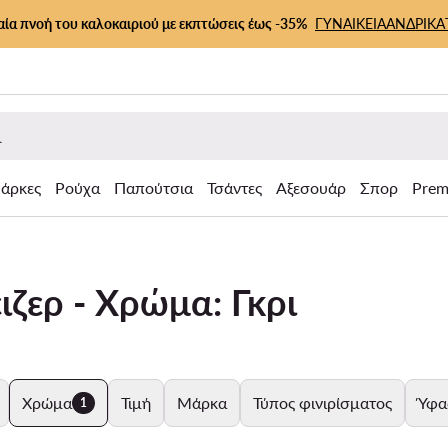
αία πνοή του καλοκαιριού με εκπτώσεις έως -35%
ΓΥΝΑΙΚΕΙΑ
ΑΝΔΡΙΚΑ
άρκες
Ρούχα
Παπούτσια
Τσάντες
Αξεσουάρ
Σπορ
Prem
ιζερ - Χρώμα: Γκρι
Χρώμα
Τιμή
Μάρκα
Τύπος φινιρίσματος
Ύφα
1