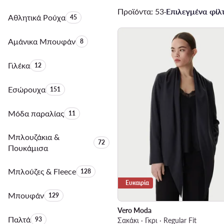
Προϊόντα: 53
·
Επιλεγμένα φίλτ
Αθλητικά Ρούχα
Αριθμός προϊόντων:
45
Αμάνικα Μπουφάν
Αριθμός προϊόντων:
8
Γιλέκα
Αριθμός προϊόντων:
12
Εσώρουχα
Αριθμός προϊόντων:
151
Μόδα παραλίας
Αριθμός προϊόντων:
11
Μπλουζάκια &
Αριθμός προϊόντων:
72
Πουκάμισα
Μπλούζες & Fleece
Αριθμός προϊόντων:
128
Ευκαιρία
Μπουφάν
Αριθμός προϊόντων:
129
Vero Moda
Παλτά
Αριθμός προϊόντων:
93
Σακάκι · Γκρι · Regular Fit