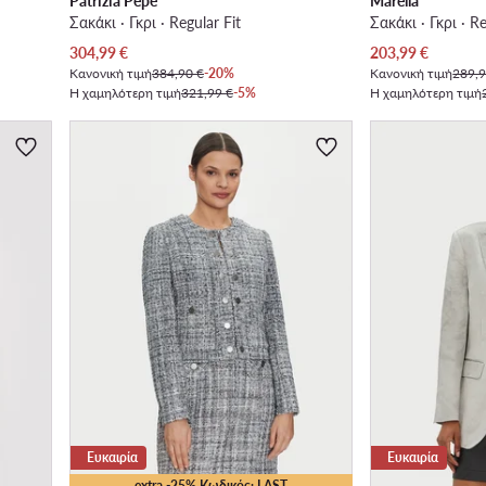
Patrizia Pepe
Marella
Σακάκι · Γκρι · Regular Fit
Σακάκι · Γκρι · Re
Τρέχουσα τιμή
Τρέχουσα τιμή
304,99
€
203,99
€
Κανονική τιμή
384,90 €
-20%
Κανονική τιμή
289,9
Η χαμηλότερη τιμή
321,99 €
-5%
Η χαμηλότερη τιμή
Ευκαιρία
Ευκαιρία
extra -25% Κωδικός: LAST