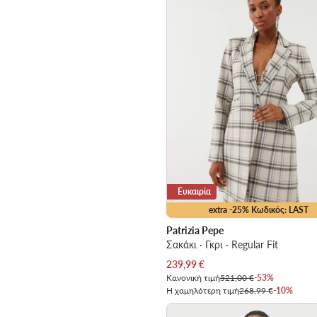
Ευκαιρία
extra -25% Κωδικός: LAST
Patrizia Pepe
Σακάκι · Γκρι · Regular Fit
Τρέχουσα τιμή
239,99
€
Κανονική τιμή
521,00 €
-53%
Η χαμηλότερη τιμή
268,99 €
-10%