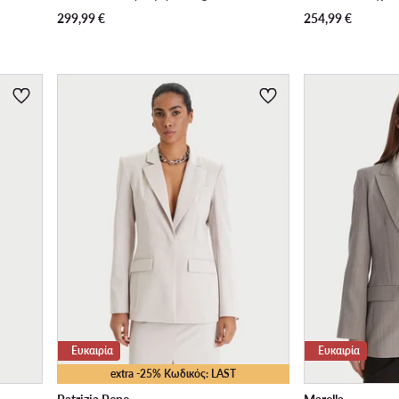
299,99
€
254,99
€
Ευκαιρία
Ευκαιρία
extra -25% Κωδικός: LAST