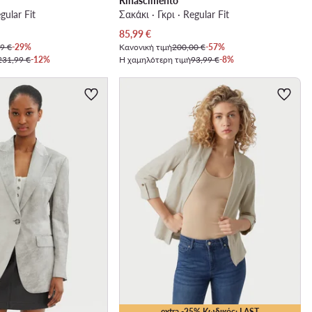
Rinascimento
gular Fit
Σακάκι · Γκρι · Regular Fit
Τρέχουσα τιμή
85,99
€
9 €
-29%
Κανονική τιμή
200,00 €
-57%
231,99 €
-12%
Η χαμηλότερη τιμή
93,99 €
-8%
extra -25% Κωδικός: LAST