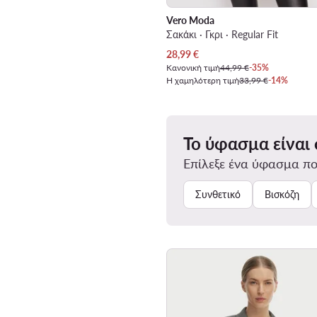
Vero Moda
Σακάκι · Γκρι · Regular Fit
Τρέχουσα τιμή
28,99
€
Κανονική τιμή
44,99 €
-35%
Η χαμηλότερη τιμή
33,99 €
-14%
Το ύφασμα είναι
Επίλεξε ένα ύφασμα πο
Συνθετικό
Βισκόζη