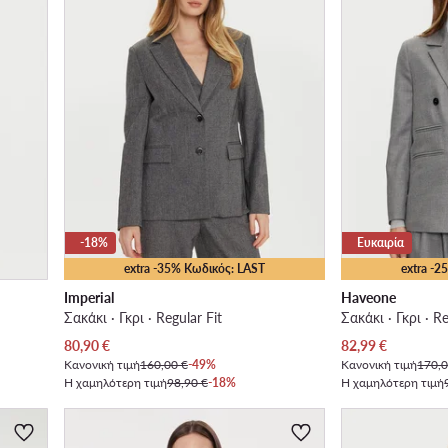
-18%
Ευκαιρία
extra -35% Κωδικός: LAST
extra -
Imperial
Haveone
Σακάκι · Γκρι · Regular Fit
Σακάκι · Γκρι · Re
Τρέχουσα τιμή
Τρέχουσα τιμή
80,90
€
82,99
€
Κανονική τιμή
160,00 €
-49%
Κανονική τιμή
170,0
Η χαμηλότερη τιμή
98,90 €
-18%
Η χαμηλότερη τιμή