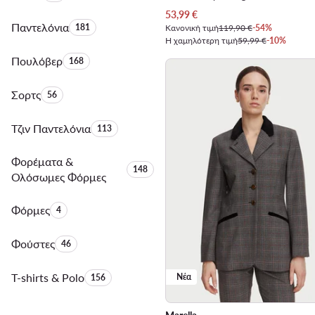
Τρέχουσα τιμή
53,99
€
Παντελόνια
Αριθμός προϊόντων:
181
Κανονική τιμή
119,90 €
-54%
Η χαμηλότερη τιμή
59,99 €
-10%
Πουλόβερ
Αριθμός προϊόντων:
168
Σορτς
Αριθμός προϊόντων:
56
Τζιν Παντελόνια
Αριθμός προϊόντων:
113
Φορέματα &
Αριθμός προϊόντων:
148
Ολόσωμες Φόρμες
Φόρμες
Αριθμός προϊόντων:
4
Φούστες
Αριθμός προϊόντων:
46
T-shirts & Polo
Αριθμός προϊόντων:
Νέα
156