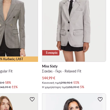
Ευκαιρία
35% Κωδικός: LAST
Miss Sixty
gular Fit
Σακάκι · Γκρι · Relaxed Fit
Τρέχουσα τιμή
144,99
€
0 €
-58%
Κανονική τιμή
298,90 €
-51%
243,99 €
-11%
Η χαμηλότερη τιμή
153,99 €
-5%