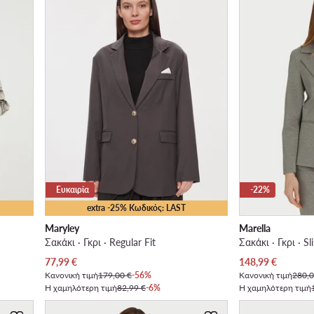
Ευκαιρία
-22%
extra -25% Κωδικός: LAST
Maryley
Marella
Σακάκι · Γκρι · Regular Fit
Σακάκι · Γκρι · Sl
Τρέχουσα τιμή
Τρέχουσα τιμή
77,99
€
148,99
€
Κανονική τιμή
179,00 €
-56%
Κανονική τιμή
280,0
Η χαμηλότερη τιμή
82,99 €
-6%
Η χαμηλότερη τιμή