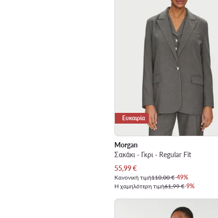
Ευκαιρία
Morgan
Σακάκι · Γκρι · Regular Fit
Τρέχουσα τιμή
55,99
€
Κανονική τιμή
110,00 €
-49%
Η χαμηλότερη τιμή
61,99 €
-9%