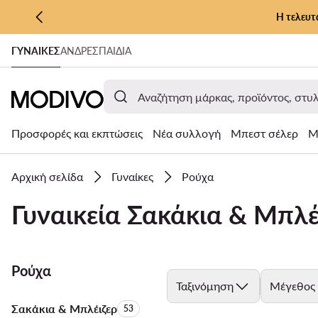
Η τελευτ
ΜΕΤΆΒΑΣΗ ΣΤΟ ΚΎΡΙΟ ΠΕΡΙΕΧΌΜΕΝΟ
ΓΥΝΑΊΚΕΣ
ΑΝΔΡΕΣ
ΠΑΙΔΙΑ
ΜΕΤΆΒΑΣΗ ΣΤΗΝ ΑΝΑΖΉΤΗΣΗ
Προσφορές και εκπτώσεις
Νέα συλλογή
Μπεστ σέλερ
Μ
Αρχική σελίδα
Γυναίκες
Ρούχα
Γυναικεία Σακάκια & Μπλέ
Ρούχα
Ταξινόμηση
Μέγεθος
Σακάκια & Μπλέιζερ
Αριθμός προϊόντων:
53