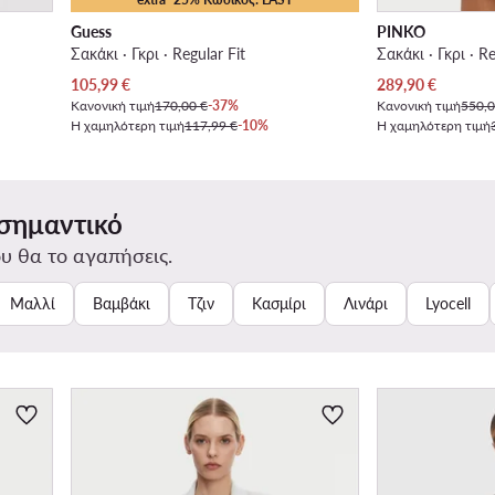
Guess
PINKO
Σακάκι · Γκρι · Regular Fit
Σακάκι · Γκρι · Re
Τρέχουσα τιμή
Τρέχουσα τιμή
105,99
€
289,90
€
Κανονική τιμή
170,00 €
-37%
Κανονική τιμή
550,0
Η χαμηλότερη τιμή
117,99 €
-10%
Η χαμηλότερη τιμή
 σημαντικό
υ θα το αγαπήσεις.
Μαλλί
Βαμβάκι
Τζιν
Κασμίρι
Λινάρι
Lyocell