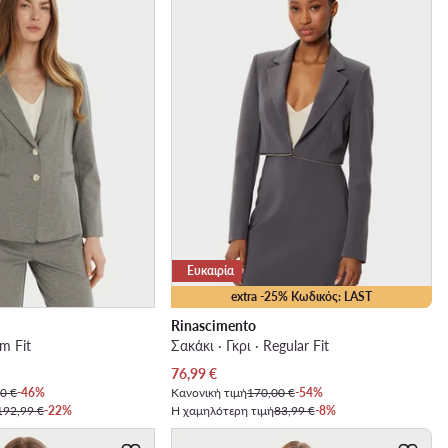
Ευκαιρία
extra -25% Κωδικός: LAST
Rinascimento
im Fit
Σακάκι · Γκρι · Regular Fit
Τρέχουσα τιμή
76,99
€
0 €
-46%
Κανονική τιμή
170,00 €
-54%
192,99 €
-22%
Η χαμηλότερη τιμή
83,99 €
-8%