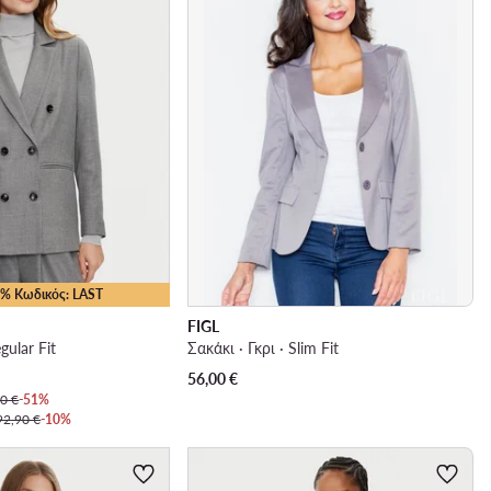
25% Κωδικός: LAST
FIGL
gular Fit
Σακάκι · Γκρι · Slim Fit
56,00
€
0 €
-51%
92,90 €
-10%