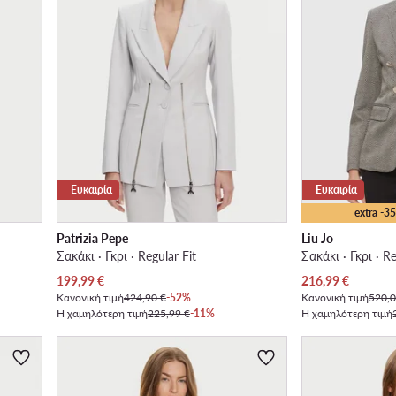
Ευκαιρία
Ευκαιρία
extra -
Patrizia Pepe
Liu Jo
Σακάκι · Γκρι · Regular Fit
Σακάκι · Γκρι · Re
Τρέχουσα τιμή
Τρέχουσα τιμή
199,99
€
216,99
€
Κανονική τιμή
424,90 €
-52%
Κανονική τιμή
520,0
Η χαμηλότερη τιμή
225,99 €
-11%
Η χαμηλότερη τιμή