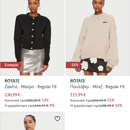
Ευκαιρία
-16%
ROTATE
ROTATE
Ζακέτα · Μαύρο · Regular Fit
Πουλόβερ · Μπεζ · Regular Fit
Τρέχουσα τιμή
Τρέχουσα τιμή
130,99
€
115,99
€
Κανονική τιμή
280,00 €
-53%
Κανονική τιμή
240,00 €
-51%
Η χαμηλότερη τιμή
144,99 €
-9%
Η χαμηλότερη τιμή
138,90 €
-16%