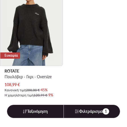
Ευκαιρία
ROTATE
Πουλόβερ · Γκρι · Oversize
Τρέχουσα τιμή
108,99
€
Κανονική τιμή
200,00 €
-45%
Η χαμηλότερη τιμή
120,99 €
-9%
Ταξινόμηση
Φιλτράρισμα
1