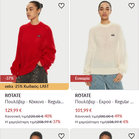
-37%
Ευκαιρία
extra -25% Κωδικός: LAST
ROTATE
ROTATE
Πουλόβερ · Κόκκινο · Regular Fit
Πουλόβερ · Εκρού · Regular Fit
Τρέχουσα τιμή
Τρέχουσα τιμή
129,99
€
101,99
€
Κανονική τιμή
220,00 €
-40%
Κανονική τιμή
200,00 €
-49%
Η χαμηλότερη τιμή
208,99 €
-37%
Η χαμηλότερη τιμή
108,99 €
-6%