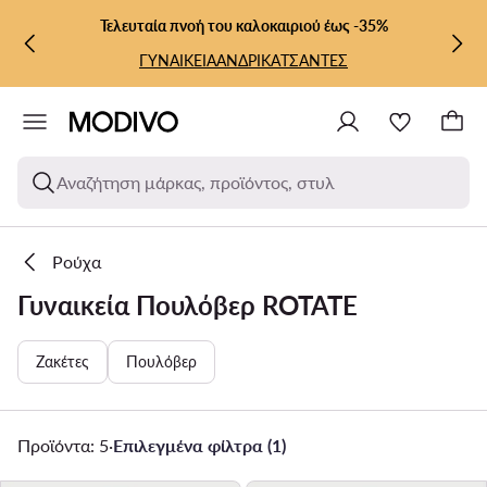
ΜΕΤΆΒΑΣΗ ΣΤΟ ΚΎΡΙΟ ΠΕΡΙΕΧΌΜΕΝΟ
ΜΕΤΆΒΑΣΗ ΣΤΗΝ ΑΝΑΖΉΤΗΣΗ
Τελευταία πνοή του καλοκαιριού έως -35%
ΓΥΝΑΙΚΕΙΑ
ΑΝΔΡΙΚΑ
ΤΣΑΝΤΕΣ
Αναζήτηση μάρκας, προϊόντος, στυλ
Ρούχα
Γυναικεία Πουλόβερ ROTATE
Ζακέτες
Πουλόβερ
Προϊόντα: 5
·
Επιλεγμένα φίλτρα (1)