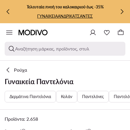
ΜΕΤΆΒΑΣΗ ΣΤΟ ΚΎΡΙΟ ΠΕΡΙΕΧΌΜΕΝΟ
ΜΕΤΆΒΑΣΗ ΣΤΗΝ ΑΝΑΖΉΤΗΣΗ
Τελευταία πνοή του καλοκαιριού έως -35%
ΓΥΝΑΙΚΕΙΑ
ΑΝΔΡΙΚΑ
ΤΣΑΝΤΕΣ
Αναζήτηση μάρκας, προϊόντος, στυλ
Ρούχα
Γυναικεία Παντελόνια
Δερμάτινα Παντελόνια
Κολάν
Παντελόνες
Παντελό
Προϊόντα: 2.658