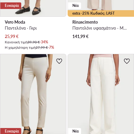
Ευκαιρία
Νέα
extra -25% Κωδικός: LAST
Vero Moda
Rinascimento
Παντελόνα · Γκρι
Παντελόνι υφασμάτινο · Μπεζ · Regular Fit
Τρέχουσα τιμή
25,99
€
141,99
€
Κανονική τιμή
39,90 €
-34%
Η χαμηλότερη τιμή
27,99 €
-7%
Ευκαιρία
Νέα