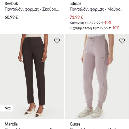
Reebok
adidas
Παντελόνι φόρμας · Σκούρο καφέ · Regular Fit
Παντελόνι φόρμας · Μαύρο · Relaxed Fit
Τρέχουσα τιμή
60,99
€
71,99
€
Κανονική τιμή
79,99 €
-10%
Η χαμηλότερη τιμή
79,99 €
-10%
Νέα
Marella
Guess