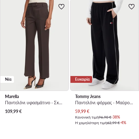
Νέα
Ευκαιρία
Marella
Tommy Jeans
Παντελόνι υφασμάτινο · Σκούρο καφέ · Regular Fit
Παντελόνι φόρμας · Μαύρο · Regular Fit
Τρέχουσα τιμή
109,99
€
59,99
€
Κανονική τιμή
96,90 €
-38%
Η χαμηλότερη τιμή
62,99 €
-4%