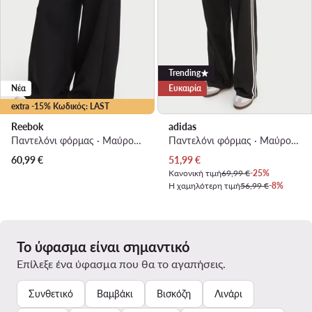
Trending
Νέα
Ευκαιρία
extra -15% Κωδικός: LAST
Reebok
adidas
Παντελόνι φόρμας · Μαύρο · Regular Fit
Παντελόνι φόρμας · Μαύρο · Relaxed Fit
Τρέχουσα τιμή
60,99
€
51,99
€
Κανονική τιμή
69,99 €
-25%
Η χαμηλότερη τιμή
56,99 €
-8%
Το ύφασμα είναι σημαντικό
Επίλεξε ένα ύφασμα που θα το αγαπήσεις.
Συνθετικό
Βαμβάκι
Βισκόζη
Λινάρι