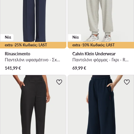
Νέα
Νέα
extra -25% Κωδικός: LAST
extra -10% Κωδικός: LAST
Rinascimento
Calvin Klein Underwear
Παντελόνι υφασμάτινο · Σκούρο μπλε · Regular Fit
Παντελόνι φόρμας · Γκρι · Regular Fit
141,99
€
69,99
€