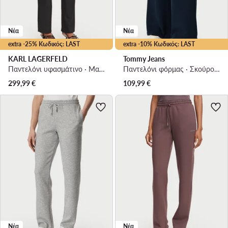
Νέα
Νέα
extra -25% Κωδικός: LAST
extra -10% Κωδικός: LAST
KARL LAGERFELD
Tommy Jeans
Παντελόνι υφασμάτινο · Μαύρο · Regular Fit
Παντελόνι φόρμας · Σκούρο μπλε · Regular Fit
299,99
€
109,99
€
Νέα
Νέα