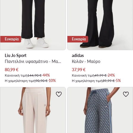
Ευκαιρία
Ευκαιρία
Liu Jo Sport
adidas
Παντελόνι υφασμάτινο · Μαύρο · Regular Fit
Κολάν · Μαύρο
Τρέχουσα τιμή
Τρέχουσα τιμή
80,99
€
37,99
€
Κανονική τιμή
144,90 €
-44%
Κανονική τιμή
49,99 €
-24%
Η χαμηλότερη τιμή
90,90 €
-10%
Η χαμηλότερη τιμή
39,99 €
-5%