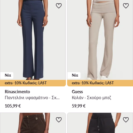
Νέα
Νέα
extra -10% Κωδικός: LAST
extra -10% Κωδικός: LAST
Rinascimento
Guess
Παντελόνι υφασμάτινο · Σκούρο μπλε · Regular Fit
Κολάν · Σκούρο μπεζ
105,99
€
59,99
€