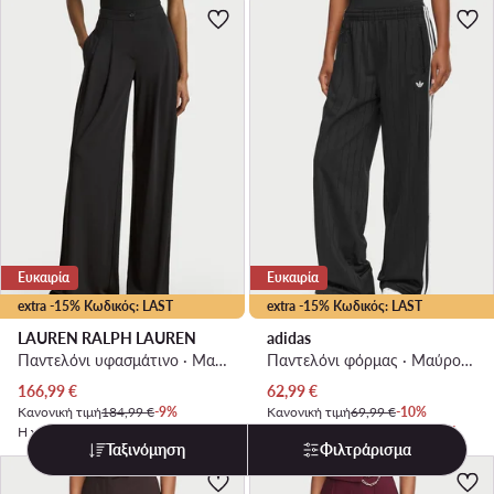
Ευκαιρία
Ευκαιρία
extra -15% Κωδικός: LAST
extra -15% Κωδικός: LAST
LAUREN RALPH LAUREN
adidas
Παντελόνι υφασμάτινο · Μαύρο · Regular Fit
Παντελόνι φόρμας · Μαύρο · Relaxed Fit
Τρέχουσα τιμή
Τρέχουσα τιμή
166,99
€
62,99
€
Κανονική τιμή
184,99 €
-9%
Κανονική τιμή
69,99 €
-10%
Η χαμηλότερη τιμή
184,99 €
-9%
Η χαμηλότερη τιμή
69,99 €
-10%
Ταξινόμηση
Φιλτράρισμα