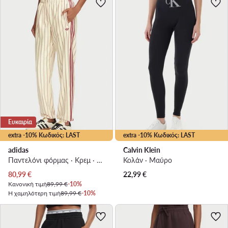
Ευκαιρία
extra -10% Κωδικός: LAST
extra -10% Κωδικός: LAST
adidas
Calvin Klein
Παντελόνι φόρμας · Κρεμ · Regular Fit
Κολάν · Μαύρο
Τρέχουσα τιμή
80,99
€
22,99
€
Κανονική τιμή
89,99 €
-10%
Η χαμηλότερη τιμή
89,99 €
-10%