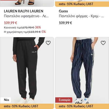
extra -10% Κωδικός: LAST
LAUREN RALPH LAUREN
Guess
Παντελόνι υφασμάτινο · Λευκό · Slim Fit
Παντελόνι φόρμας · Κρεμ · Regular Fit
Τρέχουσα τιμή
109,99
€
109,99
€
Κανονική τιμή
172,90 €
-36%
Η χαμηλότερη τιμή
115,99 €
-5%
Νέα
Ευκαιρία
extra -10% Κωδικός: LAST
extra -10% Κωδικός: LAST