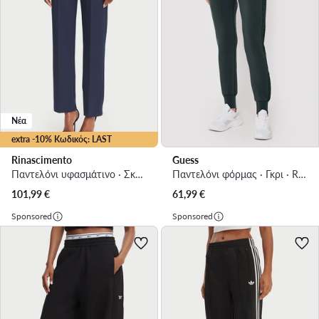
Νέα
extra -10% Κωδικός: LAST
Rinascimento
Guess
Παντελόνι υφασμάτινο · Σκούρο μπλε · Regular Fit
Παντελόνι φόρμας · Γκρι · Regular Fit
101,99
€
61,99
€
Sponsored
Sponsored