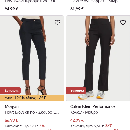
Παντελόνι υφασμάτινο · Σκούρο καφέ · Regular Fit
Παντελόνι φόρμας · Μωβ · Regular Fit
94,99
€
61,99
€
Ευκαιρία
Ευκαιρία
extra -15% Κωδικός: LAST
Morgan
Calvin Klein Performance
Παντελόνι chino · Σκούρο μπλε · Slim Fit
Κολάν · Μαύρο
Τρέχουσα τιμή
Τρέχουσα τιμή
66,99
€
42,99
€
Κανονική τιμή
69,90 €
-4%
Κανονική τιμή
69,90 €
-38%