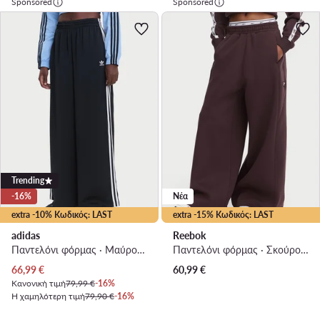
Sponsored
Sponsored
Trending
-16%
Νέα
extra -10% Κωδικός: LAST
extra -15% Κωδικός: LAST
adidas
Reebok
Παντελόνι φόρμας · Μαύρο · Regular Fit
Παντελόνι φόρμας · Σκούρο καφέ · Regular Fit
Τρέχουσα τιμή
66,99
€
60,99
€
Κανονική τιμή
79,99 €
-16%
Η χαμηλότερη τιμή
79,90 €
-16%