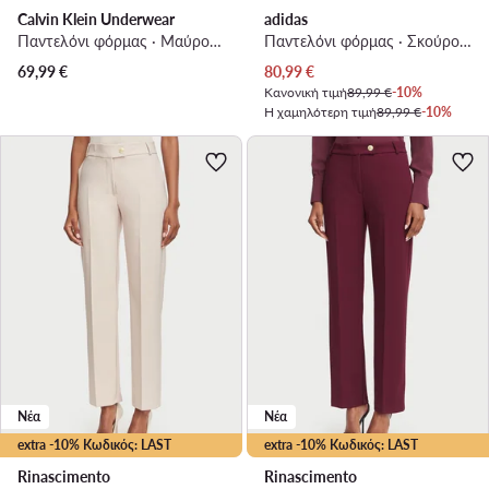
Calvin Klein Underwear
adidas
Παντελόνι φόρμας · Μαύρο · Regular Fit
Παντελόνι φόρμας · Σκούρο μπλε · Regular Fit
Τρέχουσα τιμή
69,99
€
80,99
€
Κανονική τιμή
89,99 €
-10%
Η χαμηλότερη τιμή
89,99 €
-10%
Νέα
Νέα
extra -10% Κωδικός: LAST
extra -10% Κωδικός: LAST
Rinascimento
Rinascimento