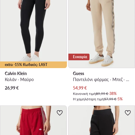
Ευκαιρία
extra -15% Κωδικός: LAST
Calvin Klein
Guess
Κολάν · Μαύρο
Παντελόνι φόρμας · Μπεζ · Regular Fit
Τρέχουσα τιμή
26,99
€
54,99
€
Κανονική τιμή
89,99 €
-38%
Η χαμηλότερη τιμή
57,99 €
-5%