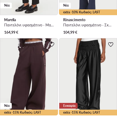
Νέα
Νέα
extra -10% Κωδικός: LAST
Marella
Rinascimento
Παντελόνι υφασμάτινο · Μαύρο · Regular Fit
Παντελόνι υφασμάτινο · Σκούρο μπλε · Regular Fit
164,99
€
104,99
€
Νέα
Ευκαιρία
extra -15% Κωδικός: LAST
extra -15% Κωδικός: LAST