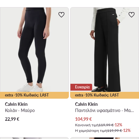
Ευκαιρία
extra -10% Κωδικός: LAST
extra -10% Κωδικός: LAST
Calvin Klein
Calvin Klein
Κολάν · Μαύρο
Παντελόνι υφασμάτινο · Μαύρο · Relaxed Fit
Τρέχουσα τιμή
22,99
€
104,99
€
Κανονική τιμή
119,99 €
-12%
Η χαμηλότερη τιμή
119,99 €
-12%