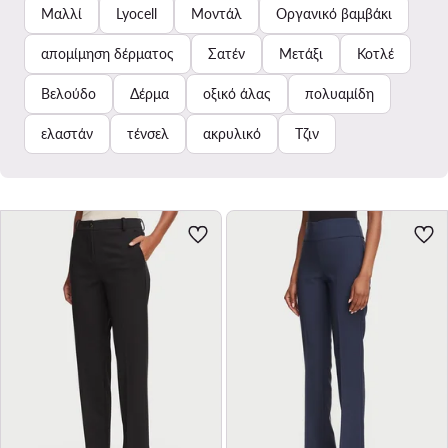
Μαλλί
Lyocell
Μοντάλ
Οργανικό βαμβάκι
απομίμηση δέρματος
Σατέν
Μετάξι
Κοτλέ
Βελούδο
Δέρμα
οξικό άλας
πολυαμίδη
ελαστάν
τένσελ
ακρυλικό
Τζιν