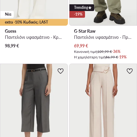
Trending
Νέα
-19%
extra -10% Κωδικός: LAST
Guess
G-Star Raw
Παντελόνι υφασμάτινο · Κρεμ · Relaxed Fit
Παντελόνι υφασμάτινο · Πράσινο · Regular Fit
Τρέχουσα τιμή
98,99
€
69,99
€
Κανονική τιμή
109,99 €
-36%
Η χαμηλότερη τιμή
86,99 €
-19%