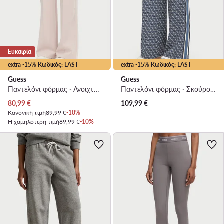
Ευκαιρία
extra -15% Κωδικός: LAST
extra -15% Κωδικός: LAST
Guess
Guess
Παντελόνι φόρμας · Ανοιχτό ροζ · Regular Fit
Παντελόνι φόρμας · Σκούρο μπλε · Relaxed Fit
Τρέχουσα τιμή
80,99
€
109,99
€
Κανονική τιμή
89,99 €
-10%
Η χαμηλότερη τιμή
89,99 €
-10%