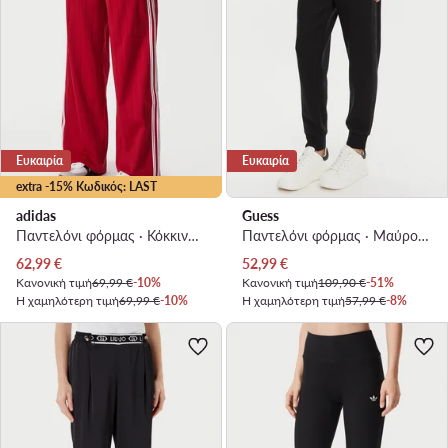
Ευκαιρία
Ευκαιρία
extra -15% Κωδικός: LAST
adidas
Guess
Παντελόνι φόρμας · Κόκκινο · Regular Fit
Παντελόνι φόρμας · Μαύρο · Regular Fit
Τρέχουσα τιμή
Τρέχουσα τιμή
62,99
€
52,99
€
Κανονική τιμή
69,99 €
-10%
Κανονική τιμή
109,90 €
-51%
Η χαμηλότερη τιμή
69,99 €
-10%
Η χαμηλότερη τιμή
57,99 €
-8%