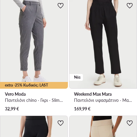
Νέα
extra -25% Κωδικός: LAST
Vero Moda
Weekend Max Mara
Παντελόνι chino · Γκρι · Slim Fit
Παντελόνι υφασμάτινο · Μαύρο · Regular Fit
32,99
€
169,99
€