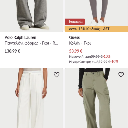
Ευκαιρία
extra -15% Κωδικός: LAST
Polo Ralph Lauren
Guess
Παντελόνι φόρμας · Γκρι · Regular Fit
Κολάν · Γκρι
Τρέχουσα τιμή
138,99
€
53,99
€
Κανονική τιμή
59,99 €
-10%
Η χαμηλότερη τιμή
59,99 €
-10%