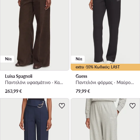
Νέα
Νέα
extra -10% Κωδικός: LAST
Luisa Spagnoli
Guess
Παντελόνι υφασμάτινο · Καφέ · Regular Fit
Παντελόνι φόρμας · Μαύρο · Regular Fit
263,99
€
79,99
€