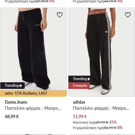
Η χαμηλότερη τιμή
69,90 €
-4%
Η χαμηλότερη τιμή
44,99 €
-4%
Trending
Trending
Ευκαιρία
extra -15% Κωδικός: LAST
Guess Jeans
adidas
Παντελόνι φόρμας · Μαύρο · Regular Fit
Παντελόνι φόρμας · Μαύρο · Relaxed Fit
Τρέχουσα τιμή
68,99
€
51,99
€
Κανονική τιμή
69,99 €
-25%
Η χαμηλότερη τιμή
56,99 €
-8%