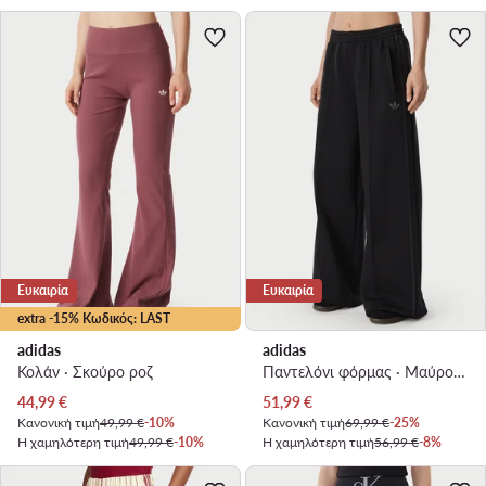
Ευκαιρία
Ευκαιρία
extra -15% Κωδικός: LAST
adidas
adidas
Κολάν · Σκούρο ροζ
Παντελόνι φόρμας · Μαύρο · Relaxed Fit
Τρέχουσα τιμή
Τρέχουσα τιμή
44,99
€
51,99
€
Κανονική τιμή
49,99 €
-10%
Κανονική τιμή
69,99 €
-25%
Η χαμηλότερη τιμή
49,99 €
-10%
Η χαμηλότερη τιμή
56,99 €
-8%