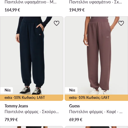
Παντελόνι υφασμάτινο · Μπορντό · Regular Fit
Παντελόνι υφασμάτινο · Σκούρο γκρι · Regular Fit
164,99
€
194,99
€
Νέα
Νέα
extra -10% Κωδικός: LAST
extra -10% Κωδικός: LAST
Tommy Jeans
Guess
Παντελόνι φόρμας · Σκούρο μπλε · Regular Fit
Παντελόνι φόρμας · Καφέ · Regular Fit
79,99
€
69,99
€