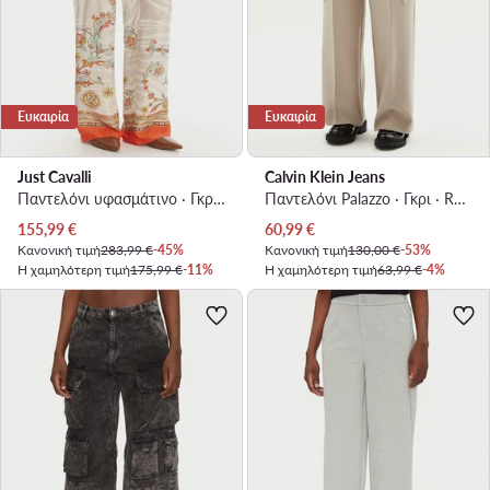
Ευκαιρία
Ευκαιρία
Just Cavalli
Calvin Klein Jeans
Παντελόνι υφασμάτινο · Γκρι · Regular Fit
Παντελόνι Palazzo · Γκρι · Relaxed Fit
Τρέχουσα τιμή
Τρέχουσα τιμή
155,99
€
60,99
€
Κανονική τιμή
283,99 €
-45%
Κανονική τιμή
130,00 €
-53%
Η χαμηλότερη τιμή
175,99 €
-11%
Η χαμηλότερη τιμή
63,99 €
-4%