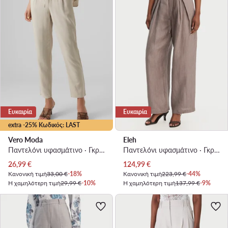
Ευκαιρία
Ευκαιρία
extra -25% Κωδικός: LAST
Vero Moda
Eleh
Παντελόνι υφασμάτινο · Γκρι · Regular Fit
Παντελόνι υφασμάτινο · Γκρι · Oversize
Τρέχουσα τιμή
Τρέχουσα τιμή
26,99
€
124,99
€
Κανονική τιμή
33,00 €
-18%
Κανονική τιμή
223,99 €
-44%
Η χαμηλότερη τιμή
29,99 €
-10%
Η χαμηλότερη τιμή
137,99 €
-9%