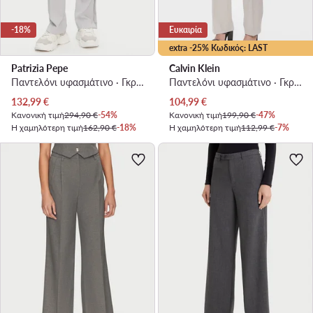
-18%
Ευκαιρία
extra -25% Κωδικός: LAST
Patrizia Pepe
Calvin Klein
Παντελόνι υφασμάτινο · Γκρι · Regular Fit
Παντελόνι υφασμάτινο · Γκρι · Slim Fit
Τρέχουσα τιμή
Τρέχουσα τιμή
132,99
€
104,99
€
Κανονική τιμή
294,90 €
-54%
Κανονική τιμή
199,90 €
-47%
Η χαμηλότερη τιμή
162,90 €
-18%
Η χαμηλότερη τιμή
112,99 €
-7%