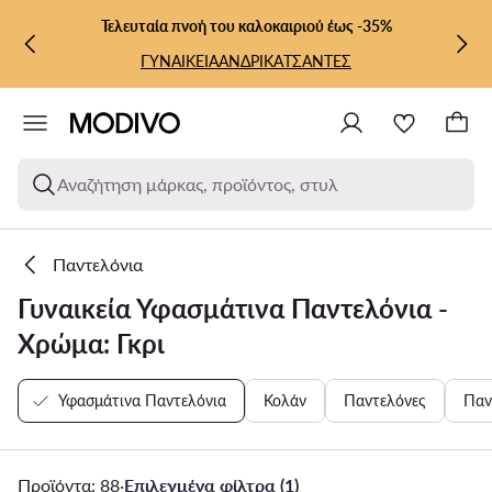
ΜΕΤΆΒΑΣΗ ΣΤΟ ΚΎΡΙΟ ΠΕΡΙΕΧΌΜΕΝΟ
ΜΕΤΆΒΑΣΗ ΣΤΗΝ ΑΝΑΖΉΤΗΣΗ
Τελευταία πνοή του καλοκαιριού έως -35%
ΓΥΝΑΙΚΕΙΑ
ΑΝΔΡΙΚΑ
ΤΣΑΝΤΕΣ
Αναζήτηση μάρκας, προϊόντος, στυλ
Παντελόνια
Γυναικεία Υφασμάτινα Παντελόνια -
Χρώμα: Γκρι
Υφασμάτινα Παντελόνια
Κολάν
Παντελόνες
Παν
Προϊόντα: 88
·
Επιλεγμένα φίλτρα (1)