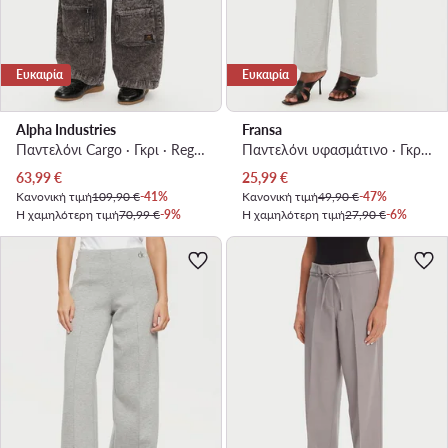
Ευκαιρία
Ευκαιρία
Alpha Industries
Fransa
Παντελόνι Cargo · Γκρι · Regular Fit
Παντελόνι υφασμάτινο · Γκρι · Regular Fit
Τρέχουσα τιμή
Τρέχουσα τιμή
63,99
€
25,99
€
Κανονική τιμή
109,90 €
-41%
Κανονική τιμή
49,90 €
-47%
Η χαμηλότερη τιμή
70,99 €
-9%
Η χαμηλότερη τιμή
27,90 €
-6%