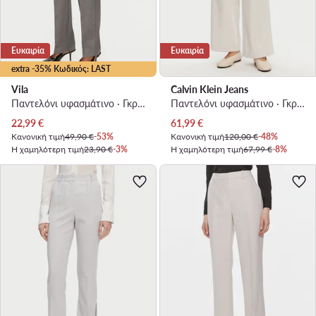
Ευκαιρία
Ευκαιρία
extra -35% Κωδικός: LAST
Vila
Calvin Klein Jeans
Παντελόνι υφασμάτινο · Γκρι · Regular Fit
Παντελόνι υφασμάτινο · Γκρι · Regular Fit
Τρέχουσα τιμή
Τρέχουσα τιμή
22,99
€
61,99
€
Κανονική τιμή
49,90 €
-53%
Κανονική τιμή
120,00 €
-48%
Η χαμηλότερη τιμή
23,90 €
-3%
Η χαμηλότερη τιμή
67,99 €
-8%