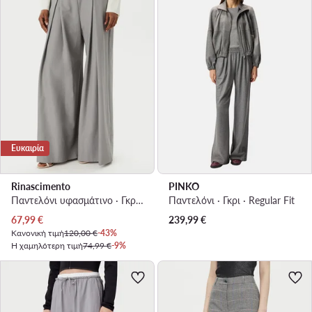
Ευκαιρία
Rinascimento
PINKO
Παντελόνι υφασμάτινο · Γκρι · Regular Fit
Παντελόνι · Γκρι · Regular Fit
Τρέχουσα τιμή
67,99
€
239,99
€
Κανονική τιμή
120,00 €
-43%
Η χαμηλότερη τιμή
74,99 €
-9%