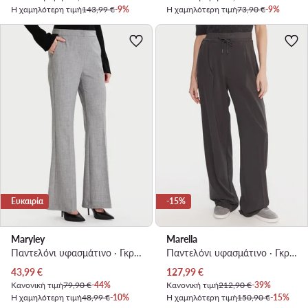
Η χαμηλότερη τιμή
143,99 €
-9%
Η χαμηλότερη τιμή
73,90 €
-9%
Ευκαιρία
-15%
Maryley
Marella
Παντελόνι υφασμάτινο · Γκρι · Regular Fit
Παντελόνι υφασμάτινο · Γκρι · Regular Fit
Τρέχουσα τιμή
Τρέχουσα τιμή
43,99
€
127,99
€
Κανονική τιμή
79,90 €
-44%
Κανονική τιμή
212,90 €
-39%
Η χαμηλότερη τιμή
48,99 €
-10%
Η χαμηλότερη τιμή
150,90 €
-15%