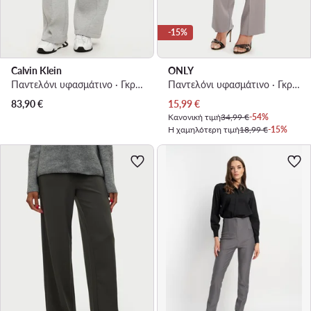
-15%
Calvin Klein
ONLY
Παντελόνι υφασμάτινο · Γκρι · Relaxed Fit
Παντελόνι υφασμάτινο · Γκρι · Regular Fit
Τρέχουσα τιμή
83,90
€
15,99
€
Κανονική τιμή
34,99 €
-54%
Η χαμηλότερη τιμή
18,99 €
-15%