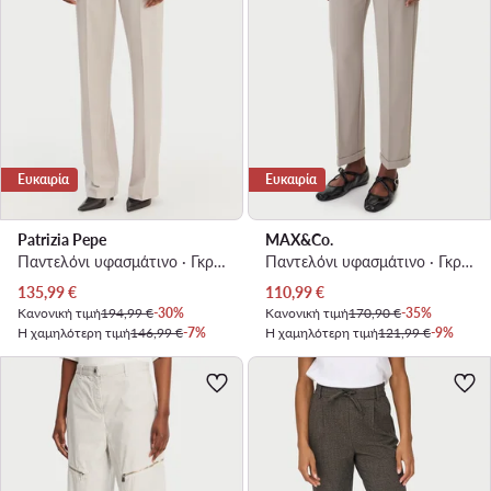
Ευκαιρία
Ευκαιρία
Patrizia Pepe
MAX&Co.
Παντελόνι υφασμάτινο · Γκρι · Regular Fit
Παντελόνι υφασμάτινο · Γκρι · Regular Fit
Τρέχουσα τιμή
Τρέχουσα τιμή
135,99
€
110,99
€
Κανονική τιμή
194,99 €
-30%
Κανονική τιμή
170,90 €
-35%
Η χαμηλότερη τιμή
146,99 €
-7%
Η χαμηλότερη τιμή
121,99 €
-9%