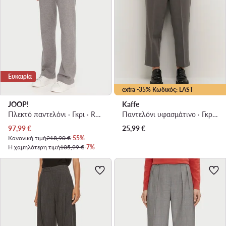
Ευκαιρία
extra -35% Κωδικός: LAST
JOOP!
Kaffe
Πλεκτό παντελόνι · Γκρι · Regular Fit
Παντελόνι υφασμάτινο · Γκρι · Relaxed Fit
Τρέχουσα τιμή
97,99
€
25,99
€
Κανονική τιμή
218,90 €
-55%
Η χαμηλότερη τιμή
105,99 €
-7%