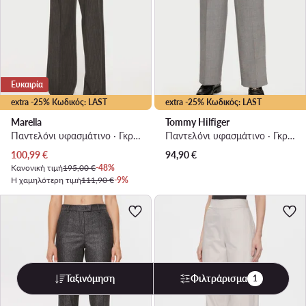
Ευκαιρία
extra -25% Κωδικός: LAST
extra -25% Κωδικός: LAST
Marella
Tommy Hilfiger
Παντελόνι υφασμάτινο · Γκρι · Regular Fit
Παντελόνι υφασμάτινο · Γκρι · Relaxed Fit
Τρέχουσα τιμή
100,99
€
94,90
€
Κανονική τιμή
195,00 €
-48%
Η χαμηλότερη τιμή
111,90 €
-9%
Ταξινόμηση
Φιλτράρισμα
1