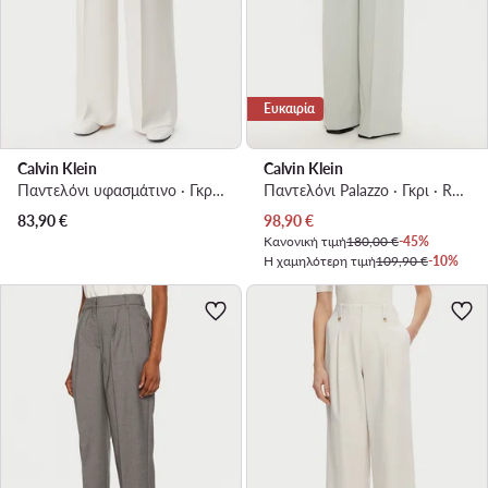
Ευκαιρία
Calvin Klein
Calvin Klein
Παντελόνι υφασμάτινο · Γκρι · Regular Fit
Παντελόνι Palazzo · Γκρι · Regular Fit
Τρέχουσα τιμή
83,90
€
98,90
€
Κανονική τιμή
180,00 €
-45%
Η χαμηλότερη τιμή
109,90 €
-10%