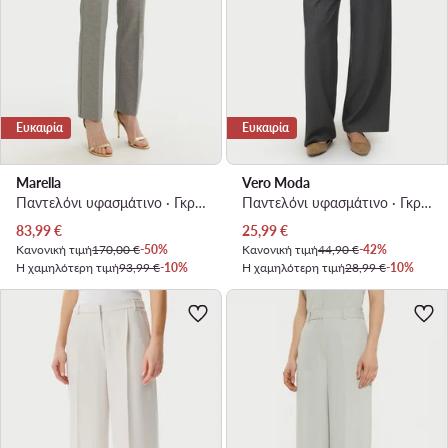
Ευκαιρία
Ευκαιρία
Marella
Vero Moda
Παντελόνι υφασμάτινο · Γκρι · Slim Fit
Παντελόνι υφασμάτινο · Γκρι · Regular Fit
Τρέχουσα τιμή
Τρέχουσα τιμή
83,99
€
25,99
€
Κανονική τιμή
170,00 €
-50%
Κανονική τιμή
44,90 €
-42%
Η χαμηλότερη τιμή
93,99 €
-10%
Η χαμηλότερη τιμή
28,99 €
-10%