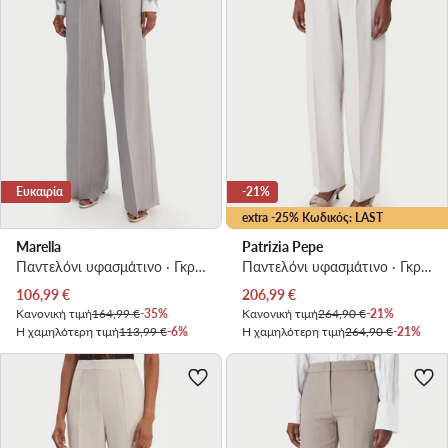
Ευκαιρία
-21%
extra -25% Κωδικός: LAST
Marella
Patrizia Pepe
Παντελόνι υφασμάτινο · Γκρι · Regular Fit
Παντελόνι υφασμάτινο · Γκρι · Regular Fit
Τρέχουσα τιμή
Τρέχουσα τιμή
106,99
€
206,99
€
Κανονική τιμή
164,99 €
-35%
Κανονική τιμή
264,90 €
-21%
Η χαμηλότερη τιμή
113,99 €
-6%
Η χαμηλότερη τιμή
264,90 €
-21%