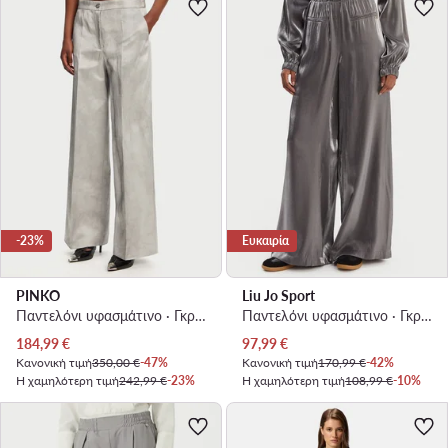
-23%
Ευκαιρία
PINKO
Liu Jo Sport
Παντελόνι υφασμάτινο · Γκρι · Regular Fit
Παντελόνι υφασμάτινο · Γκρι · Relaxed Fit
Τρέχουσα τιμή
Τρέχουσα τιμή
184,99
€
97,99
€
Κανονική τιμή
350,00 €
-47%
Κανονική τιμή
170,99 €
-42%
Η χαμηλότερη τιμή
242,99 €
-23%
Η χαμηλότερη τιμή
108,99 €
-10%