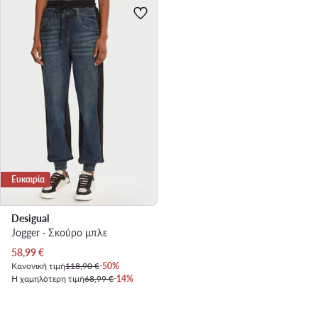
Ευκαιρία
Desigual
Jogger · Σκούρο μπλε
Τρέχουσα τιμή
58,99
€
Κανονική τιμή
118,90 €
-50%
Η χαμηλότερη τιμή
68,99 €
-14%