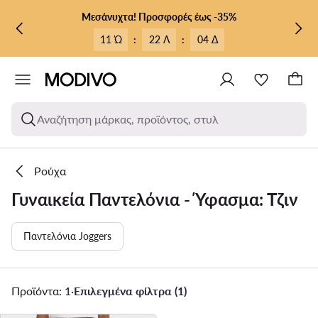
ΜΕΤΆΒΑΣΗ ΣΤΟ ΚΎΡΙΟ ΠΕΡΙΕΧΌΜΕΝΟ
ΜΕΤΆΒΑΣΗ ΣΤΗΝ ΑΝΑΖΉΤΗΣΗ
Μεσάνυχτα! Προσφορές έως -35%
11 Ώ
:
22 Λ
:
04 Δ
Αναζήτηση μάρκας, προϊόντος, στυλ
Ρούχα
Γυναικεία Παντελόνια - Ύφασμα: Τζιν
Παντελόνια Joggers
Προϊόντα: 1
·
Επιλεγμένα φίλτρα (1)