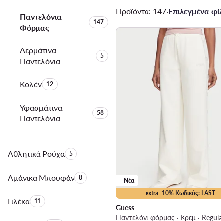
Προϊόντα: 147
·
Επιλεγμένα φίλ
Παντελόνια
Αριθμός προϊόντων:
147
Φόρμας
Δερμάτινα
Αριθμός προϊόντων:
5
Παντελόνια
Κολάν
Αριθμός προϊόντων:
12
Υφασμάτινα
Αριθμός προϊόντων:
58
Παντελόνια
Αθλητικά Ρούχα
Αριθμός προϊόντων:
5
Αμάνικα Μπουφάν
Αριθμός προϊόντων:
8
Νέα
extra -10% Κωδικός: LAST
Γιλέκα
Αριθμός προϊόντων:
11
Guess
Παντελόνι φόρμας · Κρεμ · Regula