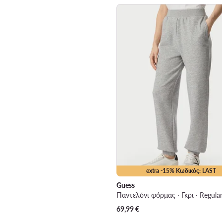
extra -15% Κωδικός: LAST
Guess
Παντελόνι φόρμας · Γκρι · Regular
69,99
€