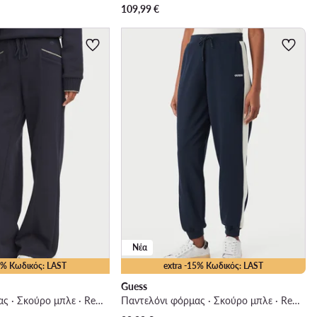
109,99
€
Νέα
15% Κωδικός: LAST
extra -15% Κωδικός: LAST
Guess
Παντελόνι φόρμας · Σκούρο μπλε · Regular Fit
Παντελόνι φόρμας · Σκούρο μπλε · Regular Fit