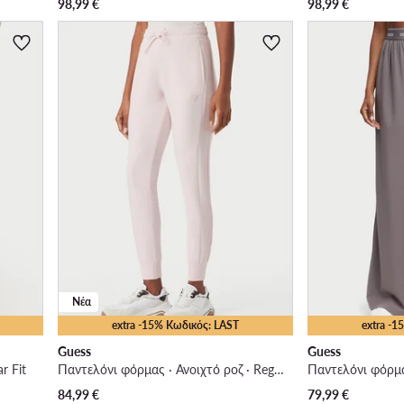
98,99
€
98,99
€
Νέα
extra -15% Κωδικός: LAST
extra -
Guess
Guess
r Fit
Παντελόνι φόρμας · Ανοιχτό ροζ · Regular Fit
Παντελόνι φόρμας
84,99
€
79,99
€