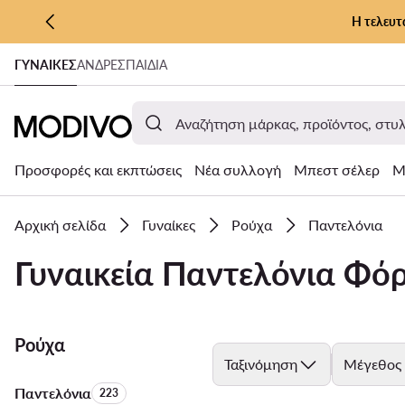
Η τελευτ
ΜΕΤΆΒΑΣΗ ΣΤΟ ΚΎΡΙΟ ΠΕΡΙΕΧΌΜΕΝΟ
ΓΥΝΑΊΚΕΣ
ΑΝΔΡΕΣ
ΠΑΙΔΙΑ
ΜΕΤΆΒΑΣΗ ΣΤΗΝ ΑΝΑΖΉΤΗΣΗ
Προσφορές και εκπτώσεις
Νέα συλλογή
Μπεστ σέλερ
Μ
Αρχική σελίδα
Γυναίκες
Ρούχα
Παντελόνια
Γυναικεία Παντελόνια Φό
Ρούχα
Ταξινόμηση
Μέγεθος
Παντελόνια
Αριθμός προϊόντων:
223