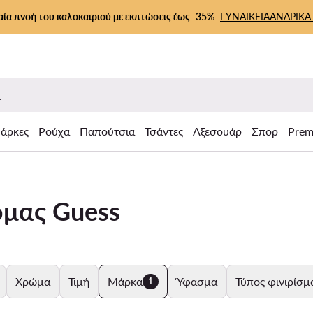
αία πνοή του καλοκαιριού με εκπτώσεις έως -35%
ΓΥΝΑΙΚΕΙΑ
ΑΝΔΡΙΚΑ
άρκες
Ρούχα
Παπούτσια
Τσάντες
Αξεσουάρ
Σπορ
Prem
ρμας Guess
Χρώμα
Τιμή
Μάρκα
Ύφασμα
Τύπος φινιρίσμ
1