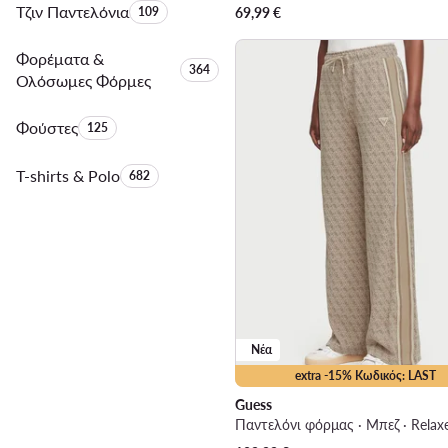
Τζιν Παντελόνια
Αριθμός προϊόντων:
109
69,99
€
Φορέματα &
Αριθμός προϊόντων:
364
Ολόσωμες Φόρμες
Φούστες
Αριθμός προϊόντων:
125
T-shirts & Polo
Αριθμός προϊόντων:
682
Νέα
extra -15% Κωδικός: LAST
Guess
Παντελόνι φόρμας · Μπεζ · Relaxe