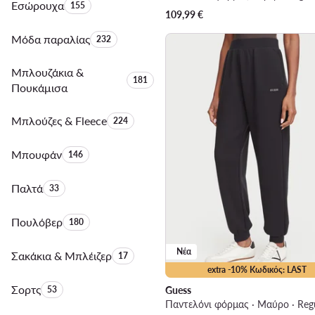
Εσώρουχα
Αριθμός προϊόντων:
155
109,99
€
Μόδα παραλίας
Αριθμός προϊόντων:
232
Μπλουζάκια &
Αριθμός προϊόντων:
181
Πουκάμισα
Μπλούζες & Fleece
Αριθμός προϊόντων:
224
Μπουφάν
Αριθμός προϊόντων:
146
Παλτά
Αριθμός προϊόντων:
33
Πουλόβερ
Αριθμός προϊόντων:
180
Νέα
Σακάκια & Μπλέιζερ
Αριθμός προϊόντων:
17
extra -10% Κωδικός: LAST
Σορτς
Αριθμός προϊόντων:
53
Guess
Παντελόνι φόρμας · Μαύρο · Regu