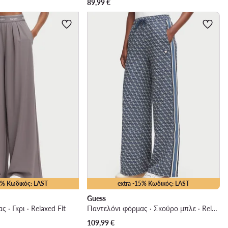
89,99
€
15% Κωδικός: LAST
extra -15% Κωδικός: LAST
Guess
 · Γκρι · Relaxed Fit
Παντελόνι φόρμας · Σκούρο μπλε · Relaxed Fit
109,99
€