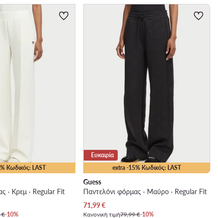
Ευκαιρία
15% Κωδικός: LAST
extra -15% Κωδικός: LAST
Guess
 · Κρεμ · Regular Fit
Παντελόνι φόρμας · Μαύρο · Regular Fit
Τρέχουσα τιμή
71,99
€
 €
-10%
Κανονική τιμή
79,99 €
-10%