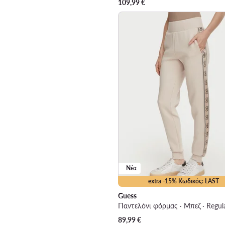
109,99
€
Νέα
extra -15% Κωδικός: LAST
Guess
Παντελόνι φόρμας · Μπεζ · Regula
89,99
€