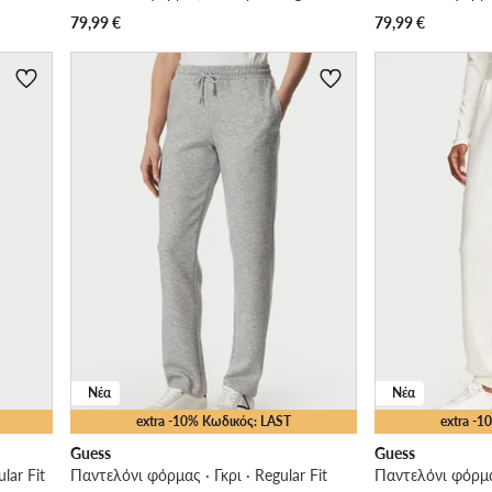
79,99
€
79,99
€
Νέα
Νέα
extra -10% Κωδικός: LAST
extra -
Guess
Guess
lar Fit
Παντελόνι φόρμας · Γκρι · Regular Fit
Παντελόνι φόρμας