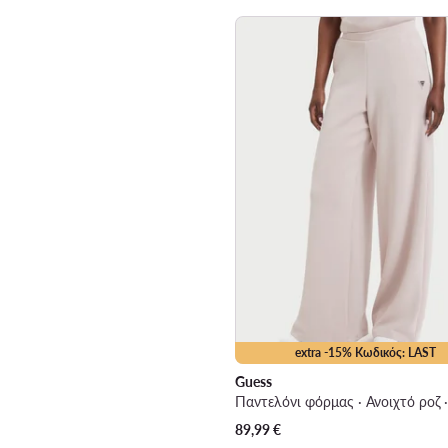
extra -15% Κωδικός: LAST
Guess
89,99
€