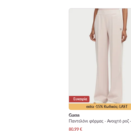
Ευκαιρία
extra -15% Κωδικός: LAST
Guess
Τρέχουσα τιμή
80,99
€