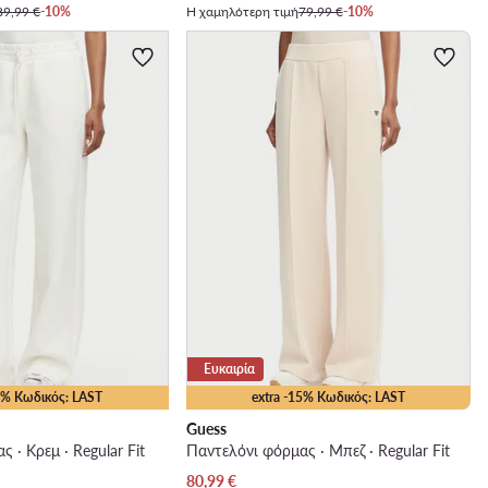
89,99 €
-10%
Η χαμηλότερη τιμή
79,99 €
-10%
Ευκαιρία
10% Κωδικός: LAST
extra -15% Κωδικός: LAST
Guess
 · Κρεμ · Regular Fit
Παντελόνι φόρμας · Μπεζ · Regular Fit
Τρέχουσα τιμή
80,99
€