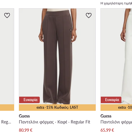
Η χαμηλότερη τιμή
Ευκαιρία
Ευκαιρία
extra -15% Κωδικός: LAST
extra -
Guess
Guess
Παντελόνι φόρμας · Ανοιχτό ροζ · Regular Fit
Παντελόνι φόρμας · Καφέ · Regular Fit
Παντελόνι φόρμας
Τρέχουσα τιμή
Τρέχουσα τιμή
80,99
€
65,99
€