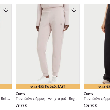
extra -15% Κωδικός: LAST
extra -
Guess
Guess
Παντελόνι φόρμας · Ανοιχτό ροζ · Relaxed Fit
Παντελόνι φόρμας · Ανοιχτό ροζ · Regular Fit
Παντελόνι φόρμα
79,99
€
109,90
€