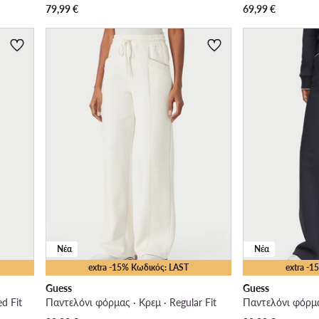
79,99
€
69,99
€
Νέα
Νέα
extra -15% Κωδικός: LAST
extra -
Guess
Guess
d Fit
Παντελόνι φόρμας · Κρεμ · Regular Fit