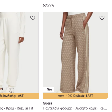
69,99
€
Νέα
10% Κωδικός: LAST
extra -10% Κωδικός: LAST
Guess
 · Κρεμ · Regular Fit
Παντελόνι φόρμας · Ανοιχτό καφέ · Relaxed Fit