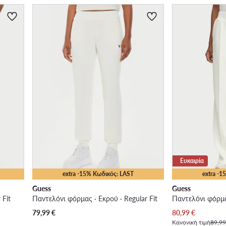
Ευκαιρία
extra -15% Κωδικός: LAST
extra -
Guess
Guess
 Fit
Παντελόνι φόρμας · Εκρού · Regular Fit
Παντελόνι φόρμας
Τρέχουσα τιμή
79,99
€
80,99
€
Κανονική τιμή
89,99