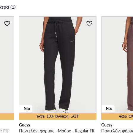
τρα (1)
Νέα
Νέα
extra -10% Κωδικός: LAST
extra -
Guess
Guess
r Fit
Παντελόνι φόρμας · Μαύρο · Regular Fit
Παντελόνι φόρμας