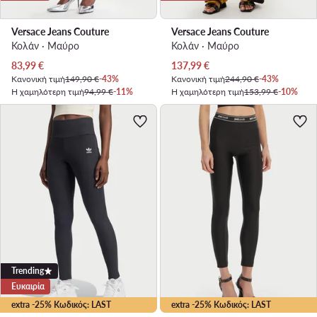
Versace Jeans Couture
Versace Jeans Couture
Κολάν · Μαύρο
Κολάν · Μαύρο
Τρέχουσα τιμή
Τρέχουσα τιμή
83,99
€
137,99
€
Κανονική τιμή
149,90 €
-43%
Κανονική τιμή
244,90 €
-43%
Η χαμηλότερη τιμή
94,99 €
-11%
Η χαμηλότερη τιμή
153,99 €
-10%
Trending
Ευκαιρία
extra -25% Κωδικός: LAST
extra -25% Κωδικός: LAST