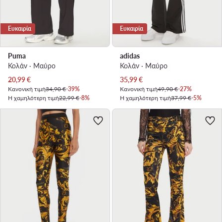
Ευκαιρία
Ευκαιρία
Puma
adidas
Κολάν · Μαύρο
Κολάν · Μαύρο
Τρέχουσα τιμή
Τρέχουσα τιμή
20,99
€
35,99
€
Κανονική τιμή
34,90 €
-39%
Κανονική τιμή
49,90 €
-27%
Η χαμηλότερη τιμή
22,99 €
-8%
Η χαμηλότερη τιμή
37,99 €
-5%