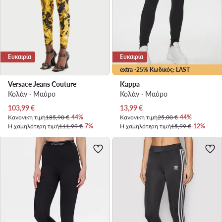
Ευκαιρία
Ευκαιρία
extra -25% Κωδικός: LAST
Versace Jeans Couture
Kappa
Κολάν · Μαύρο
Κολάν · Μαύρο
Τρέχουσα τιμή
Τρέχουσα τιμή
103,99
€
13,99
€
Κανονική τιμή
185,90 €
-44%
Κανονική τιμή
25,00 €
-44%
Η χαμηλότερη τιμή
111,99 €
-7%
Η χαμηλότερη τιμή
15,99 €
-12%