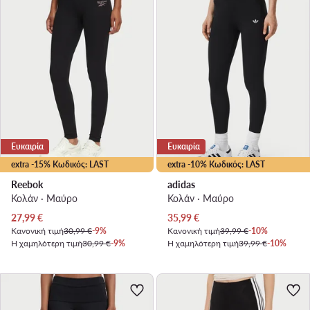
Ευκαιρία
Ευκαιρία
extra -15% Κωδικός: LAST
extra -10% Κωδικός: LAST
Reebok
adidas
Κολάν · Μαύρο
Κολάν · Μαύρο
Τρέχουσα τιμή
Τρέχουσα τιμή
27,99
€
35,99
€
Κανονική τιμή
30,99 €
-9%
Κανονική τιμή
39,99 €
-10%
Η χαμηλότερη τιμή
30,99 €
-9%
Η χαμηλότερη τιμή
39,99 €
-10%