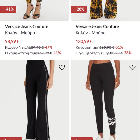
-41%
-28%
Versace Jeans Couture
Versace Jeans Couture
Κολάν · Μαύρο
Κολάν · Μαύρο
Τρέχουσα τιμή
Τρέχουσα τιμή
98,99
€
130,99
€
Κανονική τιμή
189,90 €
-47%
Κανονική τιμή
269,90 €
-51%
Η χαμηλότερη τιμή
167,99 €
-41%
Η χαμηλότερη τιμή
183,99 €
-28%