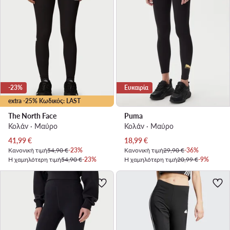
-23%
Ευκαιρία
extra -25% Κωδικός: LAST
The North Face
Puma
Κολάν · Μαύρο
Κολάν · Μαύρο
Τρέχουσα τιμή
Τρέχουσα τιμή
41,99
€
18,99
€
Κανονική τιμή
54,90 €
-23%
Κανονική τιμή
29,90 €
-36%
Η χαμηλότερη τιμή
54,90 €
-23%
Η χαμηλότερη τιμή
20,99 €
-9%