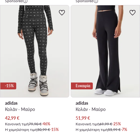
Sponsored
Sponsored
-15%
Ευκαιρία
adidas
adidas
Κολάν · Μαύρο
Κολάν · Μαύρο
Τρέχουσα τιμή
Τρέχουσα τιμή
42,99
€
51,99
€
Κανονική τιμή
79,90 €
-46%
Κανονική τιμή
69,99 €
-25%
Η χαμηλότερη τιμή
50,99 €
-15%
Η χαμηλότερη τιμή
55,99 €
-7%