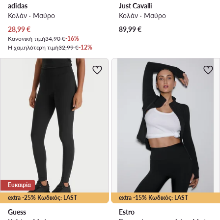
adidas
Just Cavalli
Κολάν · Μαύρο
Κολάν · Μαύρο
Τρέχουσα τιμή
28,99
€
89,99
€
Κανονική τιμή
34,90 €
-16%
Η χαμηλότερη τιμή
32,99 €
-12%
Ευκαιρία
extra -25% Κωδικός: LAST
extra -15% Κωδικός: LAST
Guess
Estro