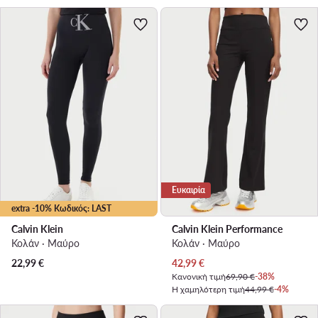
Ευκαιρία
extra -10% Κωδικός: LAST
Calvin Klein
Calvin Klein Performance
Κολάν · Μαύρο
Κολάν · Μαύρο
Τρέχουσα τιμή
22,99
€
42,99
€
Κανονική τιμή
69,90 €
-38%
Η χαμηλότερη τιμή
44,99 €
-4%