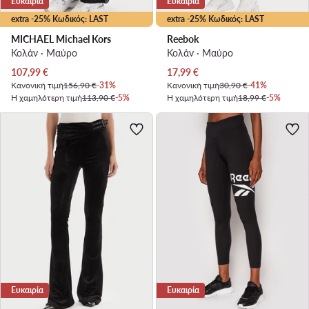
Ευκαιρία
Ευκαιρία
extra -25% Κωδικός: LAST
extra -25% Κωδικός: LAST
MICHAEL Michael Kors
Reebok
Κολάν · Μαύρο
Κολάν · Μαύρο
Τρέχουσα τιμή
Τρέχουσα τιμή
107,99
€
17,99
€
Κανονική τιμή
156,90 €
-31%
Κανονική τιμή
30,90 €
-41%
Η χαμηλότερη τιμή
113,90 €
-5%
Η χαμηλότερη τιμή
18,99 €
-5%
Ευκαιρία
Ευκαιρία