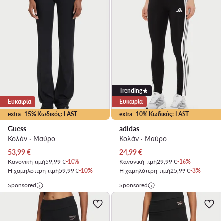
Trending
Ευκαιρία
Ευκαιρία
extra -15% Κωδικός: LAST
extra -10% Κωδικός: LAST
Guess
adidas
Κολάν · Μαύρο
Κολάν · Μαύρο
Τρέχουσα τιμή
Τρέχουσα τιμή
53,99
€
24,99
€
Κανονική τιμή
59,99 €
-10%
Κανονική τιμή
29,99 €
-16%
Η χαμηλότερη τιμή
59,99 €
-10%
Η χαμηλότερη τιμή
25,99 €
-3%
Sponsored
Sponsored