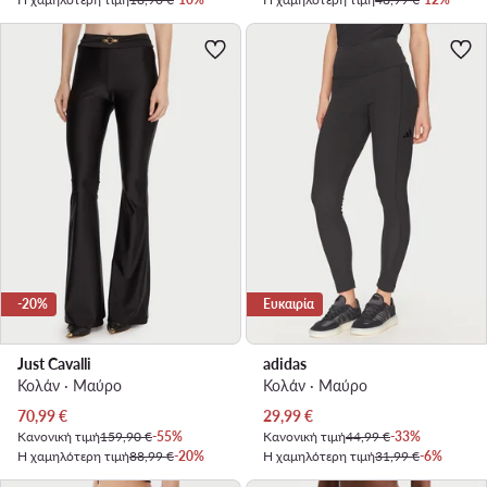
-20%
Ευκαιρία
Just Cavalli
adidas
Κολάν · Μαύρο
Κολάν · Μαύρο
Τρέχουσα τιμή
Τρέχουσα τιμή
70,99
€
29,99
€
Κανονική τιμή
159,90 €
-55%
Κανονική τιμή
44,99 €
-33%
Η χαμηλότερη τιμή
88,99 €
-20%
Η χαμηλότερη τιμή
31,99 €
-6%