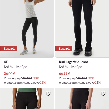
Ευκαιρία
Ευκαιρία
4F
Karl Lagerfeld Jeans
Κολάν · Μαύρο
Κολάν · Μαύρο
Τρέχουσα τιμή
Τρέχουσα τιμή
26,00
€
66,99
€
Κανονική τιμή
30,00 €
-13%
Κανονική τιμή
98,99 €
-32%
Η χαμηλότερη τιμή
30,00 €
-13%
Η χαμηλότερη τιμή
75,99 €
-11%