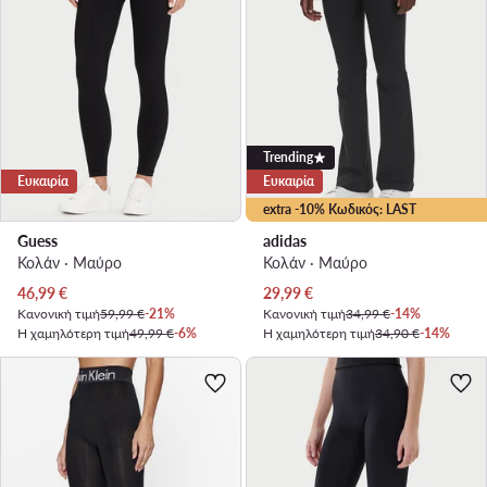
Trending
Ευκαιρία
Ευκαιρία
extra -10% Κωδικός: LAST
Guess
adidas
Κολάν · Μαύρο
Κολάν · Μαύρο
Τρέχουσα τιμή
Τρέχουσα τιμή
46,99
€
29,99
€
Κανονική τιμή
59,99 €
-21%
Κανονική τιμή
34,99 €
-14%
Η χαμηλότερη τιμή
49,99 €
-6%
Η χαμηλότερη τιμή
34,90 €
-14%