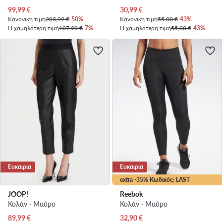
Τρέχουσα τιμή
Τρέχουσα τιμή
99,99
€
30,99
€
Κανονική τιμή
203,99 €
-50%
Κανονική τιμή
55,00 €
-43%
Η χαμηλότερη τιμή
107,90 €
-7%
Η χαμηλότερη τιμή
55,00 €
-43%
Ευκαιρία
Ευκαιρία
extra -35% Κωδικός: LAST
JOOP!
Reebok
Κολάν · Μαύρο
Κολάν · Μαύρο
Τρέχουσα τιμή
Τρέχουσα τιμή
89,99
€
32,90
€