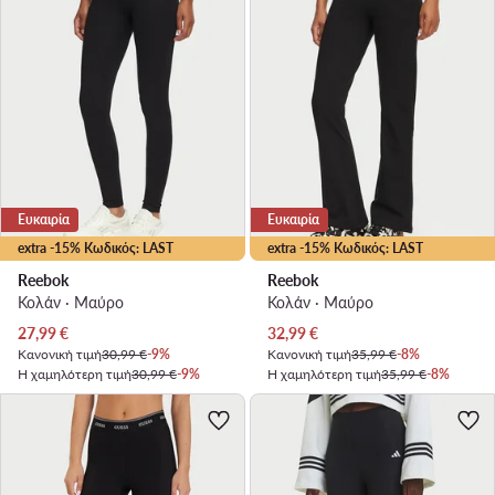
Ευκαιρία
Ευκαιρία
extra -15% Κωδικός: LAST
extra -15% Κωδικός: LAST
Reebok
Reebok
Κολάν · Μαύρο
Κολάν · Μαύρο
Τρέχουσα τιμή
Τρέχουσα τιμή
27,99
€
32,99
€
Κανονική τιμή
30,99 €
-9%
Κανονική τιμή
35,99 €
-8%
Η χαμηλότερη τιμή
30,99 €
-9%
Η χαμηλότερη τιμή
35,99 €
-8%