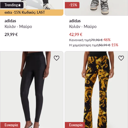
Trending
-15%
extra -15% Κωδικός: LAST
adidas
adidas
Κολάν · Μαύρο
Κολάν · Μαύρο
Τρέχουσα τιμή
29,99
€
42,99
€
Κανονική τιμή
79,90 €
-46%
Η χαμηλότερη τιμή
50,99 €
-15%
Ευκαιρία
Ευκαιρία