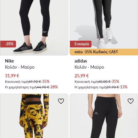
-28%
Ευκαιρία
extra -35% Κωδικός: LAST
Nike
adidas
Κολάν · Μαύρο
Κολάν · Μαύρο
Τρέχουσα τιμή
Τρέχουσα τιμή
31,99
€
25,99
€
Κανονική τιμή
49,90 €
-35%
Κανονική τιμή
40,00 €
-35%
Η χαμηλότερη τιμή
44,90 €
-28%
Η χαμηλότερη τιμή
29,90 €
-13%