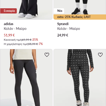
Ευκαιρία
Νέα
extra -25% Κωδικός: LAST
adidas
Sprandi
Κολάν · Μαύρο
Κολάν · Μαύρο
Τρέχουσα τιμή
51,99
€
24,99
€
Κανονική τιμή
69,99 €
-25%
Η χαμηλότερη τιμή
55,99 €
-7%