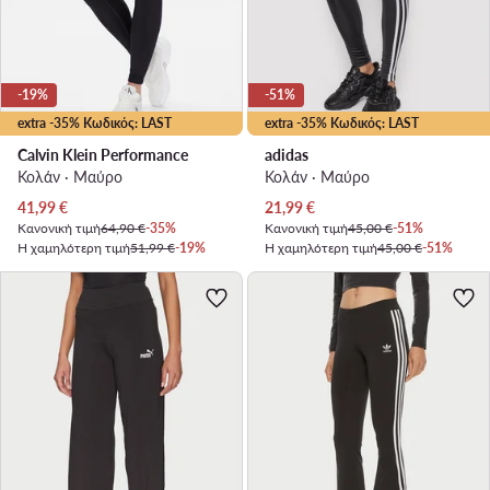
-19%
-51%
extra -35% Κωδικός: LAST
extra -35% Κωδικός: LAST
Calvin Klein Performance
adidas
Κολάν · Μαύρο
Κολάν · Μαύρο
Τρέχουσα τιμή
Τρέχουσα τιμή
41,99
€
21,99
€
Κανονική τιμή
64,90 €
-35%
Κανονική τιμή
45,00 €
-51%
Η χαμηλότερη τιμή
51,99 €
-19%
Η χαμηλότερη τιμή
45,00 €
-51%