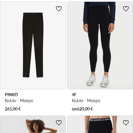
PINKO
4F
Κολάν · Μαύρο
Κολάν · Μαύρο
265,00
€
από
20,00
€