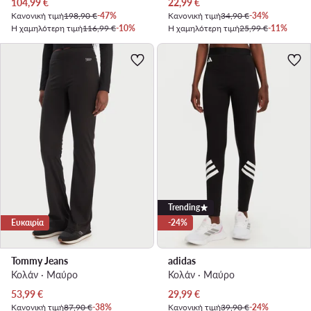
Τρέχουσα τιμή
Τρέχουσα τιμή
104,99
€
22,99
€
Κανονική τιμή
198,90 €
-47%
Κανονική τιμή
34,90 €
-34%
Η χαμηλότερη τιμή
116,99 €
-10%
Η χαμηλότερη τιμή
25,99 €
-11%
Trending
Ευκαιρία
-24%
Tommy Jeans
adidas
Κολάν · Μαύρο
Κολάν · Μαύρο
Τρέχουσα τιμή
Τρέχουσα τιμή
53,99
€
29,99
€
Κανονική τιμή
87,90 €
-38%
Κανονική τιμή
39,90 €
-24%