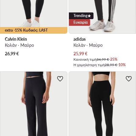
Trending
Ευκαιρία
extra -15% Κωδικός: LAST
Calvin Klein
adidas
Κολάν · Μαύρο
Κολάν · Μαύρο
Τρέχουσα τιμή
26,99
€
25,99
€
Κανονική τιμή
34,99 €
-25%
Η χαμηλότερη τιμή
28,99 €
-10%