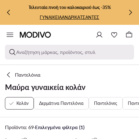
ΜΕΤΆΒΑΣΗ ΣΤΟ ΚΎΡΙΟ ΠΕΡΙΕΧΌΜΕΝΟ
ΜΕΤΆΒΑΣΗ ΣΤΗΝ ΑΝΑΖΉΤΗΣΗ
Τελευταία πνοή του καλοκαιριού έως -35%
ΓΥΝΑΙΚΕΙΑ
ΑΝΔΡΙΚΑ
ΤΣΑΝΤΕΣ
Αναζήτηση μάρκας, προϊόντος, στυλ
Παντελόνια
Μαύρα γυναικεία κολάν
Κολάν
Δερμάτινα Παντελόνια
Παντελόνες
Παντ
Προϊόντα: 69
·
Επιλεγμένα φίλτρα (1)