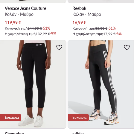
Versace Jeans Couture
Reebok
Κολάν · Μαύρο
Κολάν · Μαύρο
Τρέχουσα τιμή
Τρέχουσα τιμή
119,99
€
16,99
€
Κανονική τιμή
244,90 €
-51%
Κανονική τιμή
35,00 €
-51%
Η χαμηλότερη τιμή
132,99 €
-9%
Η χαμηλότερη τιμή
17,99 €
-5%
Ευκαιρία
Ευκαιρία
Champion
adidas