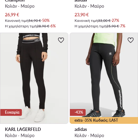
Κολάν · Μαύρο
Κολάν · Μαύρο
Τρέχουσα τιμή
Τρέχουσα τιμή
26,99
€
23,90
€
Κανονική τιμή
54,90 €
-50%
Κανονική τιμή
33,00 €
-27%
Η χαμηλότερη τιμή
28,90 €
-6%
Η χαμηλότερη τιμή
25,90 €
-7%
Ευκαιρία
-43%
extra -35% Κωδικός: LAST
KARL LAGERFELD
adidas
Κολάν · Μαύρο
Κολάν · Μαύρο