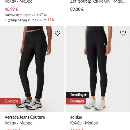
Κολάν · Μαύρο
Σετ φούτερ και κολάν · Μαύρο
Τρέχουσα τιμή
46,99
€
89,00
€
Κανονική τιμή
59,99 €
-21%
Η χαμηλότερη τιμή
52,99 €
-11%
Trending
Ευκαιρία
Ευκαιρία
Versace Jeans Couture
adidas
Κολάν · Μαύρο
Κολάν · Μαύρο