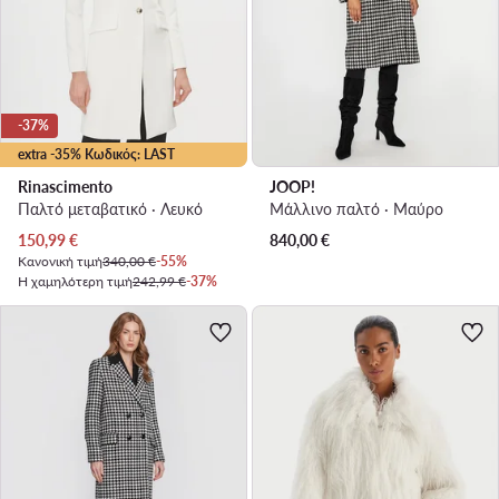
-37%
extra -35% Κωδικός: LAST
Rinascimento
JOOP!
Παλτό μεταβατικό · Λευκό
Μάλλινο παλτό · Μαύρο
Τρέχουσα τιμή
150,99
€
840,00
€
Κανονική τιμή
340,00 €
-55%
Η χαμηλότερη τιμή
242,99 €
-37%