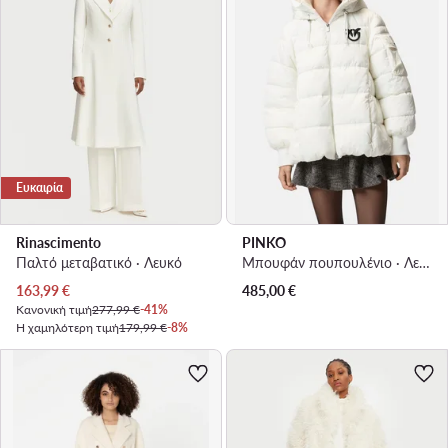
Ευκαιρία
Rinascimento
PINKO
Παλτό μεταβατικό · Λευκό
Μπουφάν πουπουλένιο · Λευκό
Τρέχουσα τιμή
163,99
€
485,00
€
Κανονική τιμή
277,99 €
-41%
Η χαμηλότερη τιμή
179,99 €
-8%