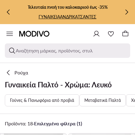
ΜΕΤΆΒΑΣΗ ΣΤΟ ΚΎΡΙΟ ΠΕΡΙΕΧΌΜΕΝΟ
ΜΕΤΆΒΑΣΗ ΣΤΗΝ ΑΝΑΖΉΤΗΣΗ
Τελευταία πνοή του καλοκαιριού έως -35%
ΓΥΝΑΙΚΕΙΑ
ΑΝΔΡΙΚΑ
ΤΣΑΝΤΕΣ
Αναζήτηση μάρκας, προϊόντος, στυλ
Ρούχα
Γυναικεία Παλτό - Χρώμα: Λευκό
Γούνες & Πανωφόρια από προβιά
Μεταβατικά Παλτά
Χ
Προϊόντα: 18
·
Επιλεγμένα φίλτρα (1)