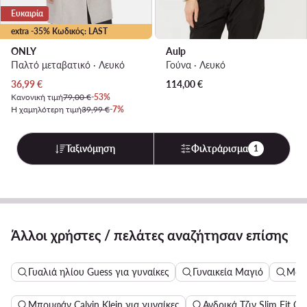
Ευκαιρία
extra -35% Κωδικός: LAST
ONLY
Aulp
Παλτό μεταβατικό · Λευκό
Γούνα · Λευκό
Τρέχουσα τιμή
36,99
€
114,00
€
Κανονική τιμή
79,00 €
-53%
Η χαμηλότερη τιμή
39,99 €
-7%
Ταξινόμηση
Φιλτράρισμα
1
Άλλοι χρήστες / πελάτες αναζήτησαν επίσης
Γυαλιά ηλίου Guess για γυναίκες
Γυναικεία Μαγιό
Μακ
Μπουφάν Calvin Klein για γυναίκες
Ανδρικά Τζιν Slim Fit Cal