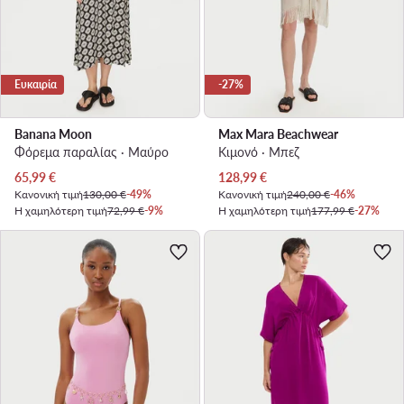
Ευκαιρία
-27%
Banana Moon
Max Mara Beachwear
Φόρεμα παραλίας · Μαύρο
Κιμονό · Μπεζ
Τρέχουσα τιμή
Τρέχουσα τιμή
65,99
€
128,99
€
Κανονική τιμή
130,00 €
-49%
Κανονική τιμή
240,00 €
-46%
Η χαμηλότερη τιμή
72,99 €
-9%
Η χαμηλότερη τιμή
177,99 €
-27%