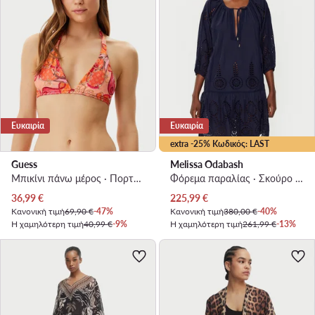
Ευκαιρία
Ευκαιρία
extra -25% Κωδικός: LAST
Guess
Melissa Odabash
Μπικίνι πάνω μέρος · Πορτοκαλί
Φόρεμα παραλίας · Σκούρο μπλε
Τρέχουσα τιμή
Τρέχουσα τιμή
36,99
€
225,99
€
Κανονική τιμή
69,90 €
-47%
Κανονική τιμή
380,00 €
-40%
Η χαμηλότερη τιμή
40,99 €
-9%
Η χαμηλότερη τιμή
261,99 €
-13%