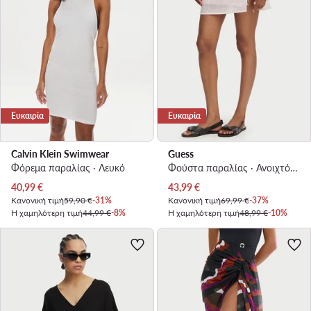
Ευκαιρία
Ευκαιρία
Calvin Klein Swimwear
Guess
Φόρεμα παραλίας · Λευκό
Φούστα παραλίας · Ανοιχτό ροζ
Τρέχουσα τιμή
Τρέχουσα τιμή
40,99
€
43,99
€
Κανονική τιμή
59,90 €
-31%
Κανονική τιμή
69,99 €
-37%
Η χαμηλότερη τιμή
44,99 €
-8%
Η χαμηλότερη τιμή
48,99 €
-10%