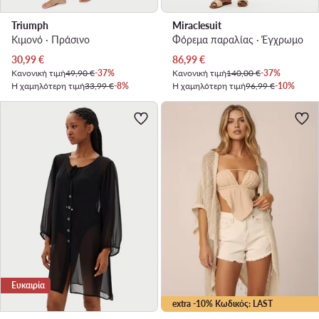
Triumph
Miraclesuit
Κιμονό · Πράσινο
Φόρεμα παραλίας · Έγχρωμο
Τρέχουσα τιμή
Τρέχουσα τιμή
30,99
€
86,99
€
Κανονική τιμή
49,90 €
-37%
Κανονική τιμή
140,00 €
-37%
Η χαμηλότερη τιμή
33,99 €
-8%
Η χαμηλότερη τιμή
96,99 €
-10%
Ευκαιρία
extra -10% Κωδικός: LAST