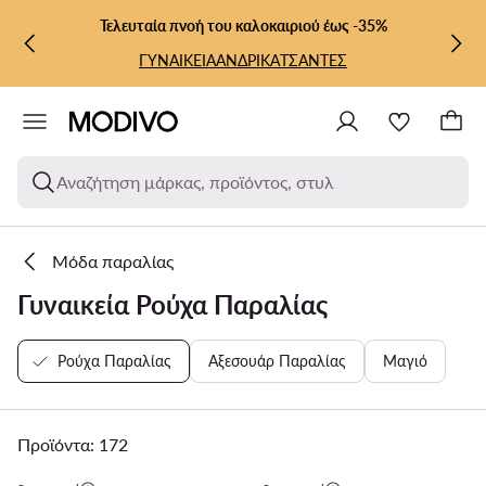
ΜΕΤΆΒΑΣΗ ΣΤΟ ΚΎΡΙΟ ΠΕΡΙΕΧΌΜΕΝΟ
ΜΕΤΆΒΑΣΗ ΣΤΗΝ ΑΝΑΖΉΤΗΣΗ
Τελευταία πνοή του καλοκαιριού έως -35%
ΓΥΝΑΙΚΕΙΑ
ΑΝΔΡΙΚΑ
ΤΣΑΝΤΕΣ
Αναζήτηση μάρκας, προϊόντος, στυλ
Μόδα παραλίας
Γυναικεία Ρούχα Παραλίας
Ρούχα Παραλίας
Αξεσουάρ Παραλίας
Μαγιό
Προϊόντα: 172