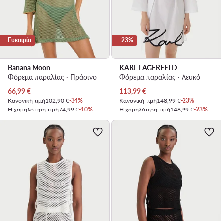
Ευκαιρία
-23%
Banana Moon
KARL LAGERFELD
Φόρεμα παραλίας · Πράσινο
Φόρεμα παραλίας · Λευκό
Τρέχουσα τιμή
Τρέχουσα τιμή
66,99
€
113,99
€
Κανονική τιμή
102,90 €
-34%
Κανονική τιμή
148,99 €
-23%
Η χαμηλότερη τιμή
74,99 €
-10%
Η χαμηλότερη τιμή
148,99 €
-23%