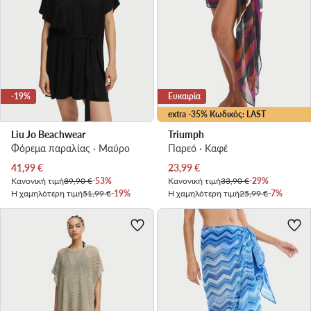
-19%
Ευκαιρία
extra -35% Κωδικός: LAST
Liu Jo Beachwear
Triumph
Φόρεμα παραλίας · Μαύρο
Παρεό · Καφέ
Τρέχουσα τιμή
Τρέχουσα τιμή
41,99
€
23,99
€
Κανονική τιμή
89,90 €
-53%
Κανονική τιμή
33,90 €
-29%
Η χαμηλότερη τιμή
51,99 €
-19%
Η χαμηλότερη τιμή
25,99 €
-7%