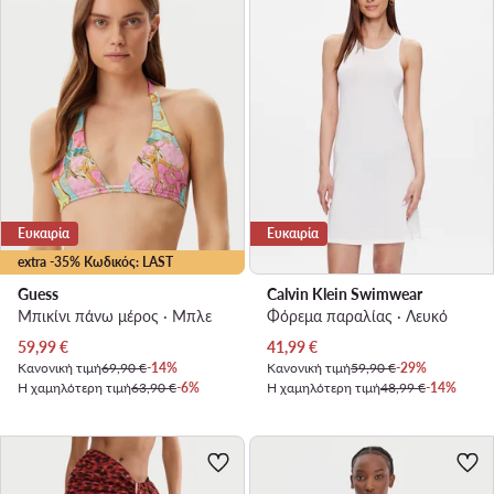
Ευκαιρία
Ευκαιρία
extra -35% Κωδικός: LAST
Guess
Calvin Klein Swimwear
Μπικίνι πάνω μέρος · Μπλε
Φόρεμα παραλίας · Λευκό
Τρέχουσα τιμή
Τρέχουσα τιμή
59,99
€
41,99
€
Κανονική τιμή
69,90 €
-14%
Κανονική τιμή
59,90 €
-29%
Η χαμηλότερη τιμή
63,90 €
-6%
Η χαμηλότερη τιμή
48,99 €
-14%