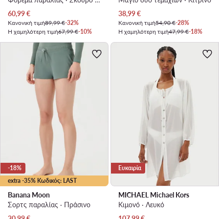
Τρέχουσα τιμή
Τρέχουσα τιμή
60,99
€
38,99
€
Κανονική τιμή
89,99 €
-32%
Κανονική τιμή
54,90 €
-28%
Η χαμηλότερη τιμή
67,99 €
-10%
Η χαμηλότερη τιμή
47,99 €
-18%
-18%
Ευκαιρία
extra -35% Κωδικός: LAST
Banana Moon
MICHAEL Michael Kors
Σορτς παραλίας · Πράσινο
Κιμονό · Λευκό
Τρέχουσα τιμή
Τρέχουσα τιμή
30,99
€
107,99
€