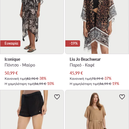
Ευκαιρία
-19%
Iconique
Liu Jo Beachwear
Πόντσο · Μαύρο
Παρεό · Καφέ
Τρέχουσα τιμή
Τρέχουσα τιμή
50,99
€
45,99
€
Κανονική τιμή
82,90 €
-38%
Κανονική τιμή
73,99 €
-37%
Η χαμηλότερη τιμή
56,99 €
-10%
Η χαμηλότερη τιμή
56,99 €
-19%