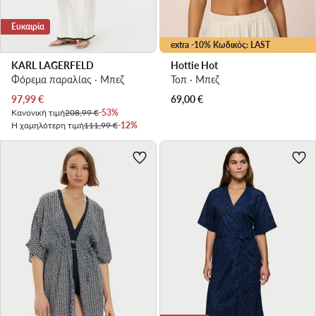
Ευκαιρία
extra -10% Κωδικός: LAST
KARL LAGERFELD
Hottie Hot
Φόρεμα παραλίας · Μπεζ
Τοπ · Μπεζ
Τρέχουσα τιμή
97,99
€
69,00
€
Κανονική τιμή
208,99 €
-53%
Η χαμηλότερη τιμή
111,99 €
-12%