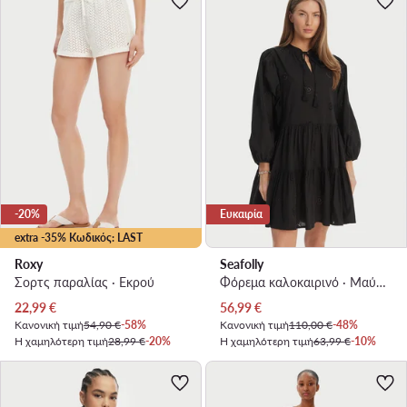
-20%
Ευκαιρία
extra -35% Κωδικός: LAST
Roxy
Seafolly
Σορτς παραλίας · Εκρού
Φόρεμα καλοκαιρινό · Μαύρο · Mini
Τρέχουσα τιμή
Τρέχουσα τιμή
22,99
€
56,99
€
Κανονική τιμή
54,90 €
-58%
Κανονική τιμή
110,00 €
-48%
Η χαμηλότερη τιμή
28,99 €
-20%
Η χαμηλότερη τιμή
63,99 €
-10%