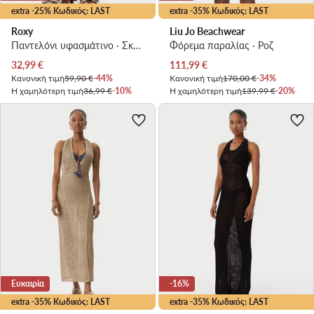
extra -25% Κωδικός: LAST
extra -35% Κωδικός: LAST
Roxy
Liu Jo Beachwear
Παντελόνι υφασμάτινο · Σκούρο καφέ
Φόρεμα παραλίας · Ροζ
Τρέχουσα τιμή
Τρέχουσα τιμή
32,99
€
111,99
€
Κανονική τιμή
59,90 €
-44%
Κανονική τιμή
170,00 €
-34%
Η χαμηλότερη τιμή
36,99 €
-10%
Η χαμηλότερη τιμή
139,99 €
-20%
Ευκαιρία
-16%
extra -35% Κωδικός: LAST
extra -35% Κωδικός: LAST