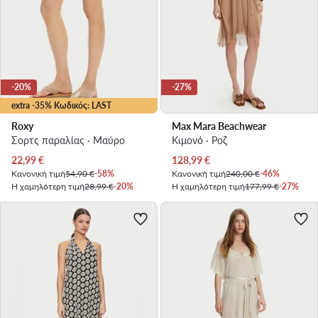
-20%
-27%
extra -35% Κωδικός: LAST
Roxy
Max Mara Beachwear
Σορτς παραλίας · Μαύρο
Κιμονό · Ροζ
Τρέχουσα τιμή
Τρέχουσα τιμή
22,99
€
128,99
€
Κανονική τιμή
54,90 €
-58%
Κανονική τιμή
240,00 €
-46%
Η χαμηλότερη τιμή
28,99 €
-20%
Η χαμηλότερη τιμή
177,99 €
-27%