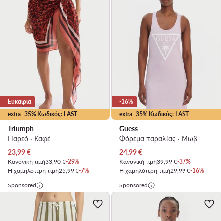
Ευκαιρία
-16%
extra -35% Κωδικός: LAST
extra -35% Κωδικός: LAST
Triumph
Guess
Παρεό · Καφέ
Φόρεμα παραλίας · Μωβ
Τρέχουσα τιμή
Τρέχουσα τιμή
23,99
€
24,99
€
Κανονική τιμή
33,90 €
-29%
Κανονική τιμή
39,99 €
-37%
Η χαμηλότερη τιμή
25,99 €
-7%
Η χαμηλότερη τιμή
29,99 €
-16%
Sponsored
Sponsored