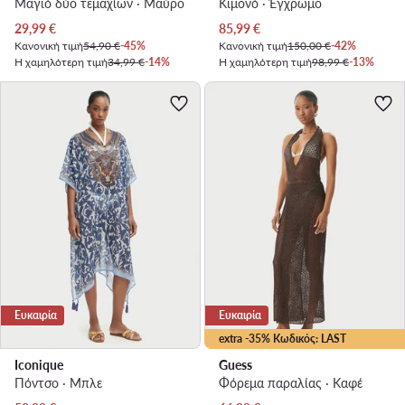
Μαγιό δύο τεμαχίων · Μαύρο
Κιμονό · Έγχρωμο
Τρέχουσα τιμή
Τρέχουσα τιμή
29,99
€
85,99
€
Κανονική τιμή
54,90 €
-45%
Κανονική τιμή
150,00 €
-42%
Η χαμηλότερη τιμή
34,99 €
-14%
Η χαμηλότερη τιμή
98,99 €
-13%
Ευκαιρία
Ευκαιρία
extra -35% Κωδικός: LAST
Iconique
Guess
Πόντσο · Μπλε
Φόρεμα παραλίας · Καφέ