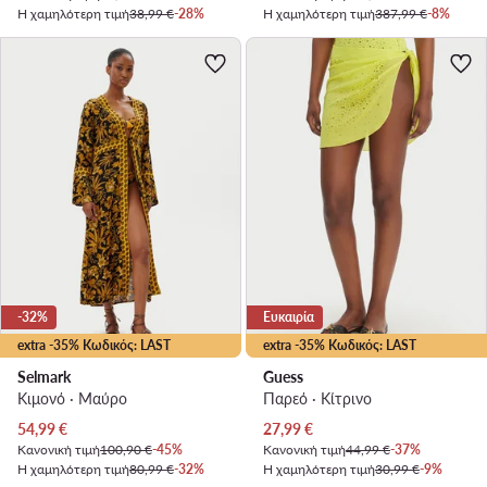
Η χαμηλότερη τιμή
38,99 €
-28%
Η χαμηλότερη τιμή
387,99 €
-8%
-32%
Ευκαιρία
extra -35% Κωδικός: LAST
extra -35% Κωδικός: LAST
Selmark
Guess
Κιμονό · Μαύρο
Παρεό · Κίτρινο
Τρέχουσα τιμή
Τρέχουσα τιμή
54,99
€
27,99
€
Κανονική τιμή
100,90 €
-45%
Κανονική τιμή
44,99 €
-37%
Η χαμηλότερη τιμή
80,99 €
-32%
Η χαμηλότερη τιμή
30,99 €
-9%