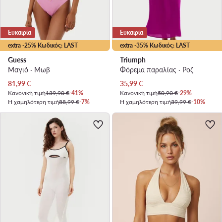
Ευκαιρία
Ευκαιρία
extra -25% Κωδικός: LAST
extra -35% Κωδικός: LAST
Guess
Triumph
Μαγιό · Μωβ
Φόρεμα παραλίας · Ροζ
Τρέχουσα τιμή
Τρέχουσα τιμή
81,99
€
35,99
€
Κανονική τιμή
139,90 €
-41%
Κανονική τιμή
50,90 €
-29%
Η χαμηλότερη τιμή
88,99 €
-7%
Η χαμηλότερη τιμή
39,99 €
-10%