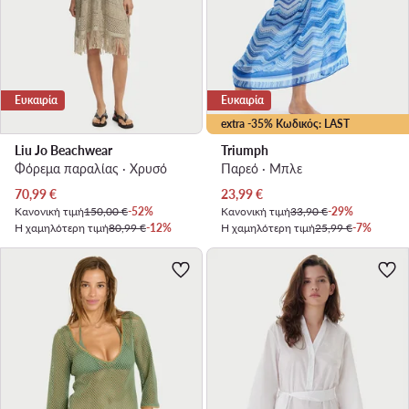
Ευκαιρία
Ευκαιρία
extra -35% Κωδικός: LAST
Liu Jo Beachwear
Triumph
Φόρεμα παραλίας · Χρυσό
Παρεό · Μπλε
Τρέχουσα τιμή
Τρέχουσα τιμή
70,99
€
23,99
€
Κανονική τιμή
150,00 €
-52%
Κανονική τιμή
33,90 €
-29%
Η χαμηλότερη τιμή
80,99 €
-12%
Η χαμηλότερη τιμή
25,99 €
-7%