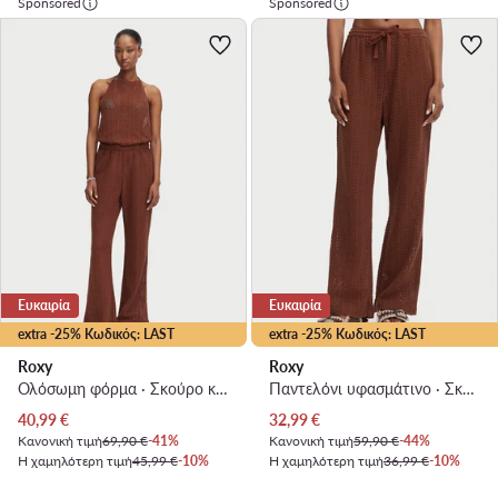
Sponsored
Sponsored
Ευκαιρία
Ευκαιρία
extra -25% Κωδικός: LAST
extra -25% Κωδικός: LAST
Roxy
Roxy
Ολόσωμη φόρμα · Σκούρο καφέ
Παντελόνι υφασμάτινο · Σκούρο καφέ
Τρέχουσα τιμή
Τρέχουσα τιμή
40,99
€
32,99
€
Κανονική τιμή
69,90 €
-41%
Κανονική τιμή
59,90 €
-44%
Η χαμηλότερη τιμή
45,99 €
-10%
Η χαμηλότερη τιμή
36,99 €
-10%