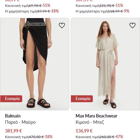
Κανονική τιμή
69,90 €
-55%
Κανονική τιμή
221,90 €
-51%
Η χαμηλότερη τιμή
37,99 €
-18%
Η χαμηλότερη τιμή
118,99 €
-9%
Ευκαιρία
Ευκαιρία
Balmain
Max Mara Beachwear
Παρεό · Μαύρο
Κιμονό · Μπεζ
Τρέχουσα τιμή
Τρέχουσα τιμή
381,99
€
136,99
€
Κανονική τιμή
470,00 €
-18%
Κανονική τιμή
260,00 €
-47%