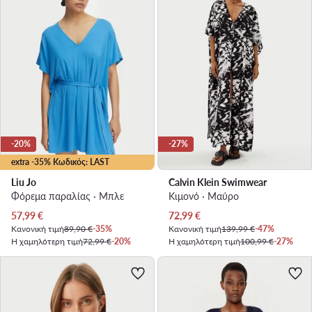
-20%
-27%
extra -35% Κωδικός: LAST
Liu Jo
Calvin Klein Swimwear
Φόρεμα παραλίας · Μπλε
Κιμονό · Μαύρο
Τρέχουσα τιμή
Τρέχουσα τιμή
57,99
€
72,99
€
Κανονική τιμή
89,90 €
-35%
Κανονική τιμή
139,99 €
-47%
Η χαμηλότερη τιμή
72,99 €
-20%
Η χαμηλότερη τιμή
100,99 €
-27%