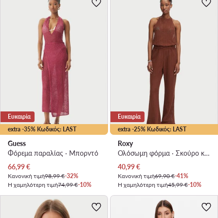
Ευκαιρία
Ευκαιρία
extra -35% Κωδικός: LAST
extra -25% Κωδικός: LAST
Guess
Roxy
Φόρεμα παραλίας · Μπορντό
Ολόσωμη φόρμα · Σκούρο καφέ
Τρέχουσα τιμή
Τρέχουσα τιμή
66,99
€
40,99
€
Κανονική τιμή
98,99 €
-32%
Κανονική τιμή
69,90 €
-41%
Η χαμηλότερη τιμή
74,99 €
-10%
Η χαμηλότερη τιμή
45,99 €
-10%