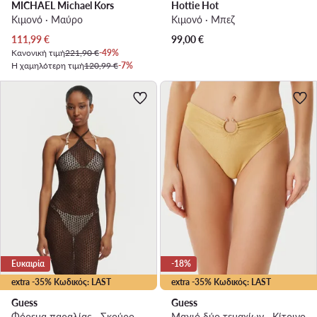
MICHAEL Michael Kors
Hottie Hot
Κιμονό · Μαύρο
Κιμονό · Μπεζ
Τρέχουσα τιμή
111,99
€
99,00
€
Κανονική τιμή
221,90 €
-49%
Η χαμηλότερη τιμή
120,99 €
-7%
Ευκαιρία
-18%
extra -35% Κωδικός: LAST
extra -35% Κωδικός: LAST
Guess
Guess
Φόρεμα παραλίας · Σκούρο καφέ
Μαγιό δύο τεμαχίων · Κίτρινο