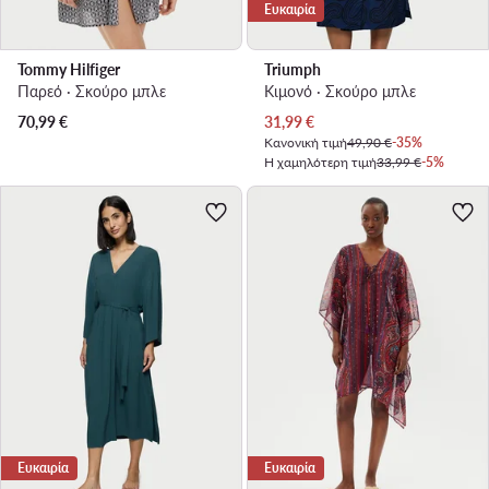
Ευκαιρία
Tommy Hilfiger
Triumph
Παρεό · Σκούρο μπλε
Κιμονό · Σκούρο μπλε
Τρέχουσα τιμή
70,99
€
31,99
€
Κανονική τιμή
49,90 €
-35%
Η χαμηλότερη τιμή
33,99 €
-5%
Ευκαιρία
Ευκαιρία