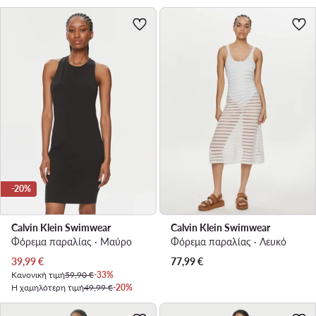
-20%
Calvin Klein Swimwear
Calvin Klein Swimwear
Φόρεμα παραλίας · Μαύρο
Φόρεμα παραλίας · Λευκό
Τρέχουσα τιμή
39,99
€
77,99
€
Κανονική τιμή
59,90 €
-33%
Η χαμηλότερη τιμή
49,99 €
-20%