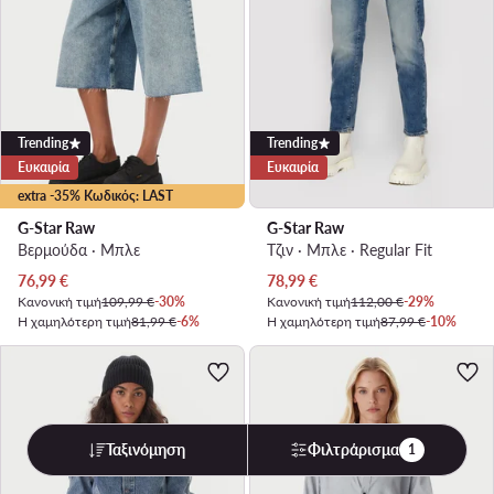
Trending
Trending
Ευκαιρία
Ευκαιρία
extra -35% Κωδικός: LAST
G-Star Raw
G-Star Raw
Βερμούδα · Μπλε
Τζιν · Μπλε · Regular Fit
Τρέχουσα τιμή
Τρέχουσα τιμή
76,99
€
78,99
€
Κανονική τιμή
109,99 €
-30%
Κανονική τιμή
112,00 €
-29%
Η χαμηλότερη τιμή
81,99 €
-6%
Η χαμηλότερη τιμή
87,99 €
-10%
Ταξινόμηση
Φιλτράρισμα
1