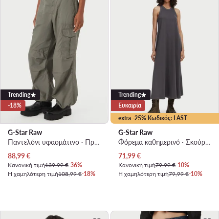
Trending
Trending
-18%
Ευκαιρία
extra -25% Κωδικός: LAST
G-Star Raw
G-Star Raw
Παντελόνι υφασμάτινο · Πράσινο · Relaxed Fit
Φόρεμα καθημερινό · Σκούρο γκρι · Maxi
Τρέχουσα τιμή
Τρέχουσα τιμή
88,99
€
71,99
€
Κανονική τιμή
139,99 €
-36%
Κανονική τιμή
79,99 €
-10%
Η χαμηλότερη τιμή
108,99 €
-18%
Η χαμηλότερη τιμή
79,99 €
-10%