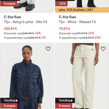
Ευκαιρία
-21%
extra -25% Κωδικός: LAST
G-Star Raw
G-Star Raw
Τζιν · Ανοιχτό μπλε · Slim Fit
Τζιν · Μπλε · Relaxed Fit
Τρέχουσα τιμή
Τρέχουσα τιμή
100,99
€
74,99
€
Κανονική τιμή
149,90 €
-32%
Κανονική τιμή
99,99 €
-25%
Η χαμηλότερη τιμή
106,99 €
-5%
Η χαμηλότερη τιμή
94,99 €
-21%
Trending
Trending
Ευκαιρία
Ευκαιρία