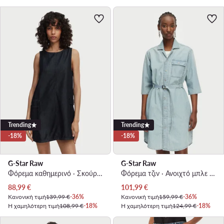
Trending
Trending
-18%
-18%
G-Star Raw
G-Star Raw
Φόρεμα καθημερινό · Σκούρο μπλε · Mini
Φόρεμα τζιν · Ανοιχτό μπλε · Mini
Τρέχουσα τιμή
Τρέχουσα τιμή
88,99
€
101,99
€
Κανονική τιμή
139,99 €
-36%
Κανονική τιμή
159,99 €
-36%
Η χαμηλότερη τιμή
108,99 €
-18%
Η χαμηλότερη τιμή
124,99 €
-18%