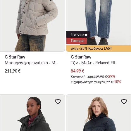
Trending
Ευκαιρία
extra -25% Κωδικός: LAST
G-Star Raw
G-Star Raw
Μπουφάν χειμωνιάτικο · Μπεζ
Τζιν · Μπλε · Relaxed Fit
Τρέχουσα τιμή
211,90
€
84,99
€
Κανονική τιμή
119,90 €
-29%
Η χαμηλότερη τιμή
94,99 €
-10%