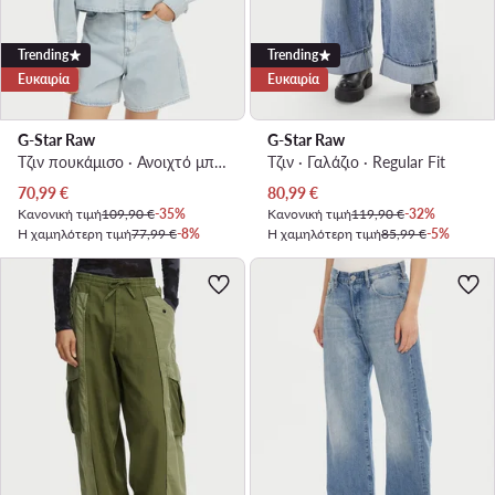
Trending
Trending
Ευκαιρία
Ευκαιρία
G-Star Raw
G-Star Raw
Τζιν πουκάμισο · Ανοιχτό μπλε
Τζιν · Γαλάζιο · Regular Fit
Τρέχουσα τιμή
Τρέχουσα τιμή
70,99
€
80,99
€
Κανονική τιμή
109,90 €
-35%
Κανονική τιμή
119,90 €
-32%
Η χαμηλότερη τιμή
77,99 €
-8%
Η χαμηλότερη τιμή
85,99 €
-5%