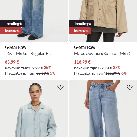
Trending
Trending
Ευκαιρία
Ευκαιρία
G-Star Raw
G-Star Raw
Τζιν · Μπλε · Regular Fit
Μπουφάν μεταβατικό · Μπεζ
Τρέχουσα τιμή
Τρέχουσα τιμή
83,99
€
118,99
€
Κανονική τιμή
129,90 €
-35%
Κανονική τιμή
179,90 €
-33%
Η χαμηλότερη τιμή
88,99 €
-5%
Η χαμηλότερη τιμή
126,99 €
-6%