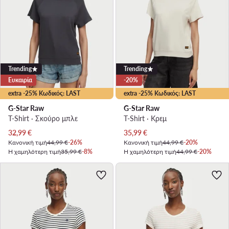
Trending
Trending
Ευκαιρία
-20%
extra -25% Κωδικός: LAST
extra -25% Κωδικός: LAST
G-Star Raw
G-Star Raw
T-Shirt · Σκούρο μπλε
T-Shirt · Κρεμ
Τρέχουσα τιμή
Τρέχουσα τιμή
32,99
€
35,99
€
Κανονική τιμή
44,99 €
-26%
Κανονική τιμή
44,99 €
-20%
Η χαμηλότερη τιμή
35,99 €
-8%
Η χαμηλότερη τιμή
44,99 €
-20%