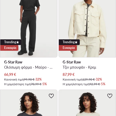
Trending
Trending
Ευκαιρία
Ευκαιρία
G-Star Raw
G-Star Raw
Ολόσωμη φόρμα · Μαύρο · Μακρύ
Τζιν μπουφάν · Κρεμ
Τρέχουσα τιμή
Τρέχουσα τιμή
66,99
€
87,99
€
Κανονική τιμή
99,90 €
-32%
Κανονική τιμή
129,90 €
-32%
Η χαμηλότερη τιμή
70,99 €
-5%
Η χαμηλότερη τιμή
92,99 €
-5%