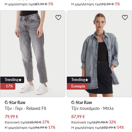
Η χαμηλότερη τιμή
87,99 €
-5%
Η χαμηλότερη τιμή
92,99 €
-5%
Trending
Trending
-17%
Ευκαιρία
G-Star Raw
G-Star Raw
Τζιν · Γκρι · Relaxed Fit
Τζιν πουκάμισο · Μπλε
Τρέχουσα τιμή
Τρέχουσα τιμή
79,99
€
87,99
€
Κανονική τιμή
110,90 €
-27%
Κανονική τιμή
129,90 €
-32%
Η χαμηλότερη τιμή
96,99 €
-17%
Η χαμηλότερη τιμή
102,99 €
-14%