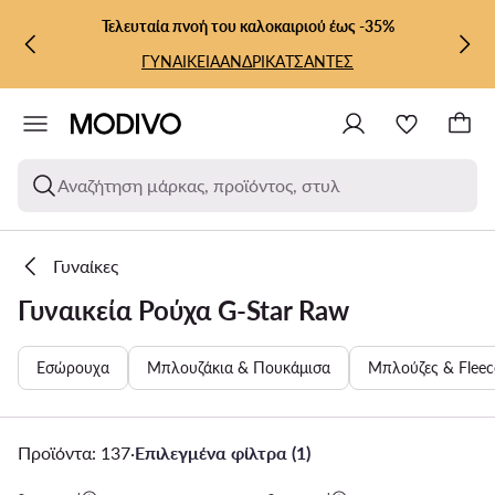
ΜΕΤΆΒΑΣΗ ΣΤΟ ΚΎΡΙΟ ΠΕΡΙΕΧΌΜΕΝΟ
ΜΕΤΆΒΑΣΗ ΣΤΗΝ ΑΝΑΖΉΤΗΣΗ
Τελευταία πνοή του καλοκαιριού έως -35%
ΓΥΝΑΙΚΕΙΑ
ΑΝΔΡΙΚΑ
ΤΣΑΝΤΕΣ
Αναζήτηση μάρκας, προϊόντος, στυλ
Γυναίκες
Γυναικεία Ρούχα G-Star Raw
Εσώρουχα
Μπλουζάκια & Πουκάμισα
Μπλούζες & Fleec
Προϊόντα: 137
·
Επιλεγμένα φίλτρα (1)