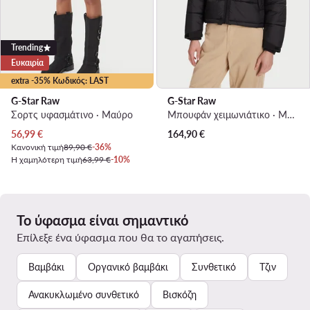
Trending
Ευκαιρία
extra -35% Κωδικός: LAST
G-Star Raw
G-Star Raw
Σορτς υφασμάτινο · Μαύρο
Μπουφάν χειμωνιάτικο · Μαύρο
Τρέχουσα τιμή
56,99
€
164,90
€
Κανονική τιμή
89,90 €
-36%
Η χαμηλότερη τιμή
63,99 €
-10%
Το ύφασμα είναι σημαντικό
Επίλεξε ένα ύφασμα που θα το αγαπήσεις.
Βαμβάκι
Οργανικό βαμβάκι
Συνθετικό
Τζιν
Ανακυκλωμένο συνθετικό
Βισκόζη