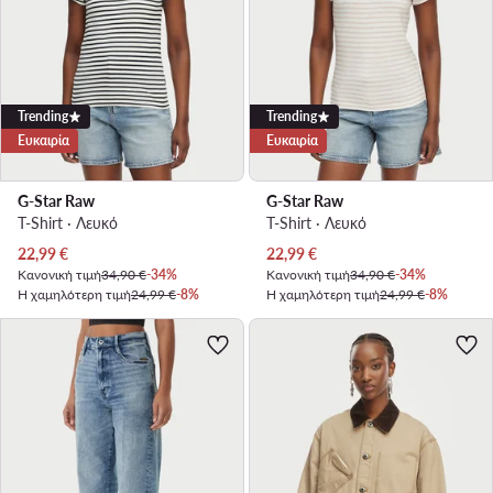
Trending
Trending
Ευκαιρία
Ευκαιρία
G-Star Raw
G-Star Raw
T-Shirt · Λευκό
T-Shirt · Λευκό
Τρέχουσα τιμή
Τρέχουσα τιμή
22,99
€
22,99
€
Κανονική τιμή
34,90 €
-34%
Κανονική τιμή
34,90 €
-34%
Η χαμηλότερη τιμή
24,99 €
-8%
Η χαμηλότερη τιμή
24,99 €
-8%