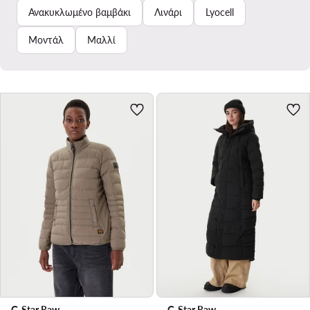
Ανακυκλωμένο βαμβάκι
Λινάρι
Lyocell
Μοντάλ
Μαλλί
G-Star Raw
G-Star Raw