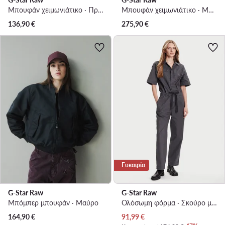
Μπουφάν χειμωνιάτικο · Πράσινο
Μπουφάν χειμωνιάτικο · Μαύρο
136,90
€
275,90
€
Ευκαιρία
G-Star Raw
G-Star Raw
Μπόμπερ μπουφάν · Μαύρο
Ολόσωμη φόρμα · Σκούρο μπλε · Μακρύ
Τρέχουσα τιμή
164,90
€
91,99
€