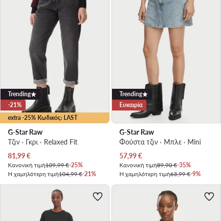
Trending
Trending
-21%
Ευκαιρία
extra -25% Κωδικός: LAST
G-Star Raw
G-Star Raw
Τζιν · Γκρι · Relaxed Fit
Φούστα τζιν · Μπλε · Mini
Τρέχουσα τιμή
Τρέχουσα τιμή
81,99
€
57,99
€
Κανονική τιμή
109,99 €
-25%
Κανονική τιμή
89,90 €
-35%
Η χαμηλότερη τιμή
104,99 €
-21%
Η χαμηλότερη τιμή
63,99 €
-9%