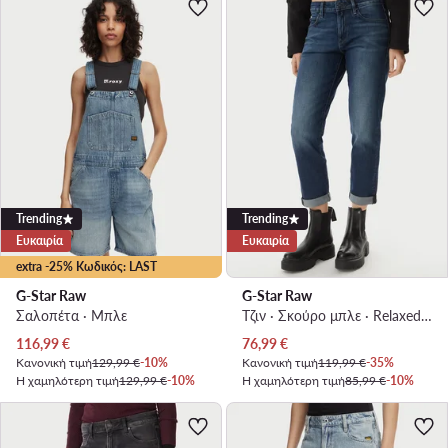
Trending
Trending
Ευκαιρία
Ευκαιρία
extra -25% Κωδικός: LAST
G-Star Raw
G-Star Raw
Σαλοπέτα · Μπλε
Τζιν · Σκούρο μπλε · Relaxed Fit
Τρέχουσα τιμή
Τρέχουσα τιμή
116,99
€
76,99
€
Κανονική τιμή
129,99 €
-10%
Κανονική τιμή
119,99 €
-35%
Η χαμηλότερη τιμή
129,99 €
-10%
Η χαμηλότερη τιμή
85,99 €
-10%