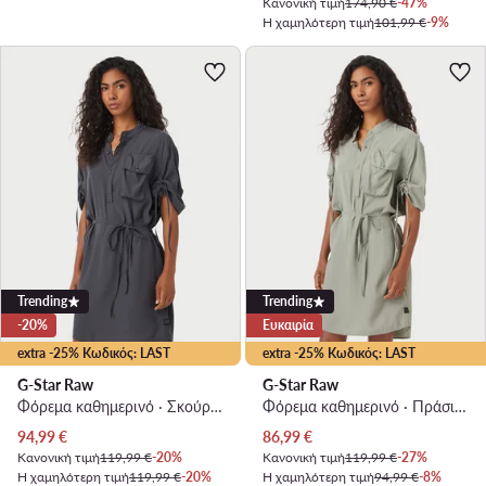
Κανονική τιμή
174,90 €
-47%
Η χαμηλότερη τιμή
101,99 €
-9%
Trending
Trending
-20%
Ευκαιρία
extra -25% Κωδικός: LAST
extra -25% Κωδικός: LAST
G-Star Raw
G-Star Raw
Φόρεμα καθημερινό · Σκούρο γκρι · Mini
Φόρεμα καθημερινό · Πράσινο · Mini
Τρέχουσα τιμή
Τρέχουσα τιμή
94,99
€
86,99
€
Κανονική τιμή
119,99 €
-20%
Κανονική τιμή
119,99 €
-27%
Η χαμηλότερη τιμή
119,99 €
-20%
Η χαμηλότερη τιμή
94,99 €
-8%