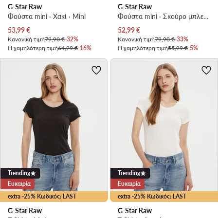
G-Star Raw
G-Star Raw
Φούστα mini · Χακί · Mini
Φούστα mini · Σκούρο μπλε · Mini
Τρέχουσα τιμή
Τρέχουσα τιμή
53,99
€
52,99
€
Κανονική τιμή
79,90 €
-32%
Κανονική τιμή
79,90 €
-33%
Η χαμηλότερη τιμή
64,99 €
-16%
Η χαμηλότερη τιμή
55,99 €
-5%
Trending
Trending
Ευκαιρία
Ευκαιρία
extra -25% Κωδικός: LAST
extra -25% Κωδικός: LAST
G-Star Raw
G-Star Raw