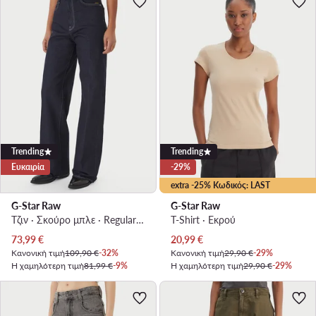
Trending
Trending
Ευκαιρία
-29%
extra -25% Κωδικός: LAST
G-Star Raw
G-Star Raw
Τζιν · Σκούρο μπλε · Regular Fit
T-Shirt · Εκρού
Τρέχουσα τιμή
Τρέχουσα τιμή
73,99
€
20,99
€
Κανονική τιμή
109,90 €
-32%
Κανονική τιμή
29,90 €
-29%
Η χαμηλότερη τιμή
81,99 €
-9%
Η χαμηλότερη τιμή
29,90 €
-29%