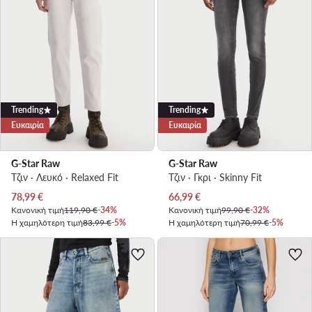
Trending
Trending
Ευκαιρία
Ευκαιρία
G-Star Raw
G-Star Raw
Τζιν · Λευκό · Relaxed Fit
Τζιν · Γκρι · Skinny Fit
Τρέχουσα τιμή
Τρέχουσα τιμή
78,99
€
66,99
€
Κανονική τιμή
119,90 €
-34%
Κανονική τιμή
99,90 €
-32%
Η χαμηλότερη τιμή
83,99 €
-5%
Η χαμηλότερη τιμή
70,99 €
-5%