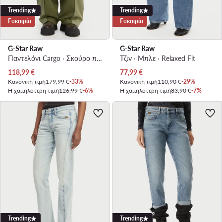
Trending
Trending
Ευκαιρία
Ευκαιρία
G-Star Raw
G-Star Raw
Παντελόνι Cargo · Σκούρο πράσινο · Regular Fit
Τζιν · Μπλε · Relaxed Fit
Τρέχουσα τιμή
Τρέχουσα τιμή
118,99
€
77,99
€
Κανονική τιμή
179,99 €
-33%
Κανονική τιμή
110,90 €
-29%
Η χαμηλότερη τιμή
126,99 €
-6%
Η χαμηλότερη τιμή
83,90 €
-7%
Trending
Trending