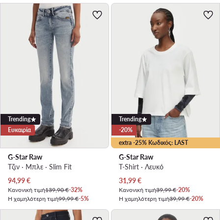
Trending
Trending
Ευκαιρία
-20%
extra -25% Κωδικός: LAST
G-Star Raw
G-Star Raw
Τζιν · Μπλε · Slim Fit
T-Shirt · Λευκό
Τρέχουσα τιμή
Τρέχουσα τιμή
94,99
€
31,99
€
Κανονική τιμή
139,90 €
-32%
Κανονική τιμή
39,99 €
-20%
Η χαμηλότερη τιμή
99,99 €
-5%
Η χαμηλότερη τιμή
39,99 €
-20%