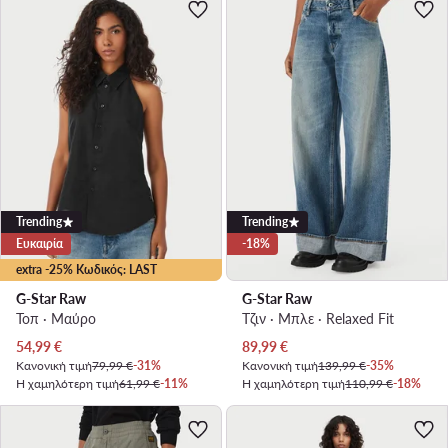
Trending
Trending
Ευκαιρία
-18%
extra -25% Κωδικός: LAST
G-Star Raw
G-Star Raw
Τοπ · Μαύρο
Τζιν · Μπλε · Relaxed Fit
Τρέχουσα τιμή
Τρέχουσα τιμή
54,99
€
89,99
€
Κανονική τιμή
79,99 €
-31%
Κανονική τιμή
139,99 €
-35%
Η χαμηλότερη τιμή
61,99 €
-11%
Η χαμηλότερη τιμή
110,99 €
-18%