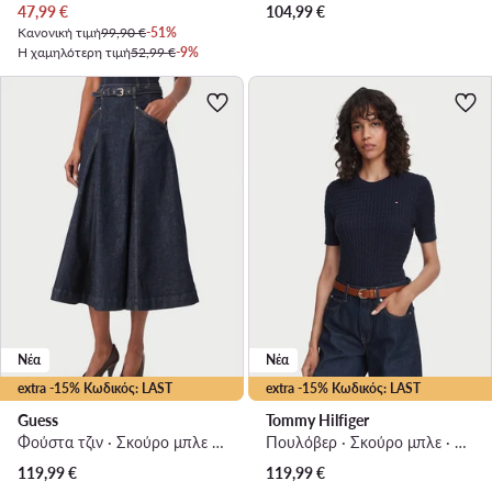
Τρέχουσα τιμή
47,99
€
104,99
€
Κανονική τιμή
99,90 €
-51%
Η χαμηλότερη τιμή
52,99 €
-9%
Νέα
Νέα
extra -15% Κωδικός: LAST
extra -15% Κωδικός: LAST
Guess
Tommy Hilfiger
Φούστα τζιν · Σκούρο μπλε · Midi
Πουλόβερ · Σκούρο μπλε · Regular Fit
119,99
€
119,99
€