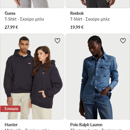
Guess
Reebok
T-Shirt · Σκούρο μπλε
T-Shirt · Σκούρο μπλε
27,99
€
19,99
€
Ευκαιρία
Hunter
Polo Ralph Lauren