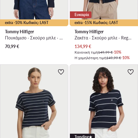
Ευκαιρία
extra -10% Κωδικός: LAST
extra -15% Κωδικός: LAST
Tommy Hilfiger
Tommy Hilfiger
Πουκάμισο · Σκούρο μπλε · Regular Fit
Ζακέτα · Σκούρο μπλε · Regular Fit
Τρέχουσα τιμή
70,99
€
134,99
€
Κανονική τιμή
149,99 €
-10%
Η χαμηλότερη τιμή
149,99 €
-10%
Trending