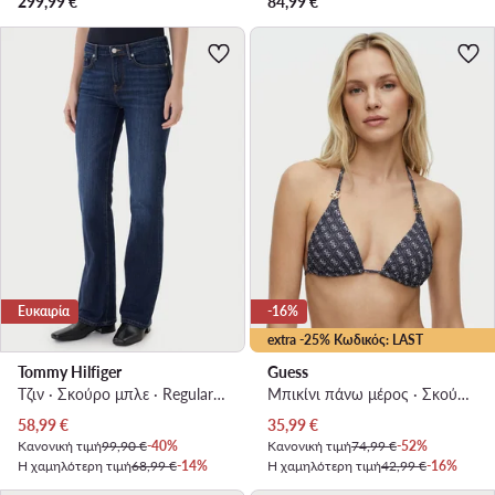
299,99
€
84,99
€
Ευκαιρία
-16%
extra -25% Κωδικός: LAST
Tommy Hilfiger
Guess
Τζιν · Σκούρο μπλε · Regular Fit
Μπικίνι πάνω μέρος · Σκούρο μπλε
Τρέχουσα τιμή
Τρέχουσα τιμή
58,99
€
35,99
€
Κανονική τιμή
99,90 €
-40%
Κανονική τιμή
74,99 €
-52%
Η χαμηλότερη τιμή
68,99 €
-14%
Η χαμηλότερη τιμή
42,99 €
-16%