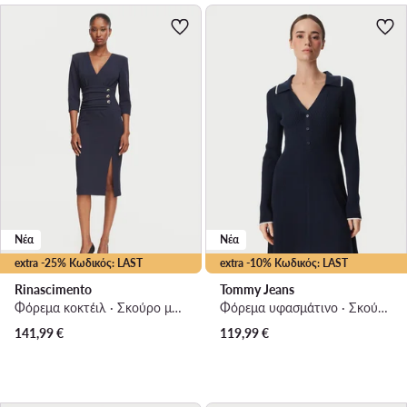
Νέα
Νέα
extra -25% Κωδικός: LAST
extra -10% Κωδικός: LAST
Rinascimento
Tommy Jeans
Φόρεμα κοκτέιλ · Σκούρο μπλε · Midi
Φόρεμα υφασμάτινο · Σκούρο μπλε · Mini
141,99
€
119,99
€