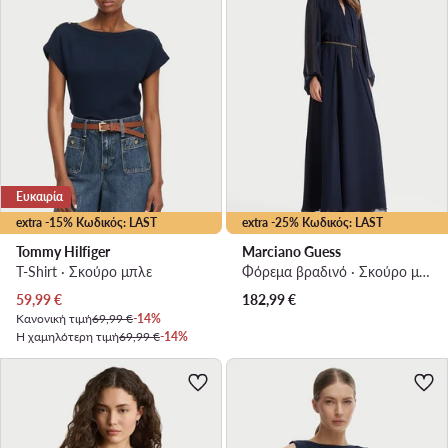
Ευκαιρία
extra -15% Κωδικός: LAST
extra -25% Κωδικός: LAST
Tommy Hilfiger
Marciano Guess
T-Shirt · Σκούρο μπλε
Φόρεμα βραδινό · Σκούρο μπλε · Maxi, Ασύμμετρο
Τρέχουσα τιμή
59,99
€
182,99
€
Κανονική τιμή
69,99 €
-14%
Η χαμηλότερη τιμή
69,99 €
-14%