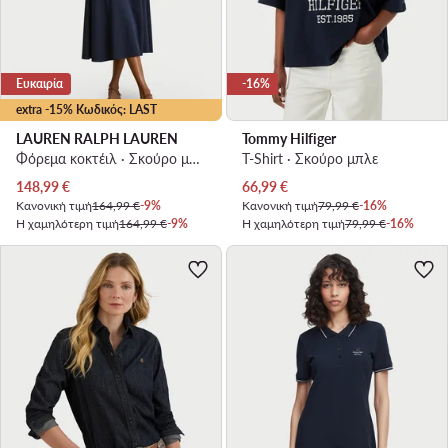
Ευκαιρία
-16%
extra -15% Κωδικός: LAST
LAUREN RALPH LAUREN
Tommy Hilfiger
Φόρεμα κοκτέιλ · Σκούρο μπλε · Midi
T-Shirt · Σκούρο μπλε
Τρέχουσα τιμή
Τρέχουσα τιμή
148,99
€
66,99
€
Κανονική τιμή
164,99 €
-9%
Κανονική τιμή
79,99 €
-16%
Η χαμηλότερη τιμή
164,99 €
-9%
Η χαμηλότερη τιμή
79,99 €
-16%