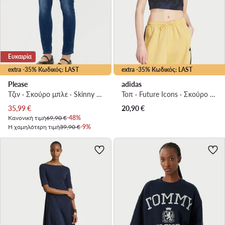
Ευκαιρία
extra -35% Κωδικός: LAST
extra -35% Κωδικός: LAST
Please
adidas
Τζιν · Σκούρο μπλε · Skinny Fit
Τοπ · Future Icons · Σκούρο μπλε
Τρέχουσα τιμή
35,99
€
20,90
€
Κανονική τιμή
69,90 €
-48%
Η χαμηλότερη τιμή
39,90 €
-9%