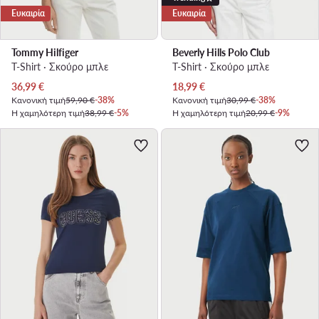
Ευκαιρία
Ευκαιρία
Tommy Hilfiger
Beverly Hills Polo Club
T-Shirt · Σκούρο μπλε
T-Shirt · Σκούρο μπλε
Τρέχουσα τιμή
Τρέχουσα τιμή
36,99
€
18,99
€
Κανονική τιμή
59,90 €
-38%
Κανονική τιμή
30,99 €
-38%
Η χαμηλότερη τιμή
38,99 €
-5%
Η χαμηλότερη τιμή
20,99 €
-9%