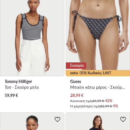
Ευκαιρία
extra -35% Κωδικός: LAST
Tommy Hilfiger
Guess
Τοπ · Σκούρο μπλε
Μπικίνι κάτω μέρος · Σκούρο μπλε
Τρέχουσα τιμή
59,99
€
28,99
€
Κανονική τιμή
49,99 €
-42%
Η χαμηλότερη τιμή
31,99 €
-9%