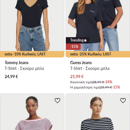
Trending
-15%
extra -10% Κωδικός: LAST
extra -25% Κωδικός: LAST
Tommy Jeans
Guess Jeans
T-Shirt · Σκούρο μπλε
T-Shirt · Σκούρο μπλε
Τρέχουσα τιμή
24,99
€
21,99
€
Κανονική τιμή
28,99 €
-24%
Η χαμηλότερη τιμή
25,99 €
-15%