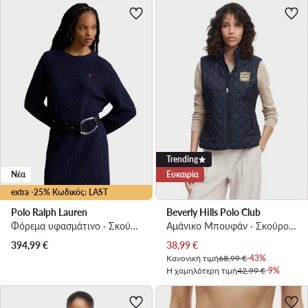
Trending
Νέα
Ευκαιρία
extra -25% Κωδικός: LAST
Polo Ralph Lauren
Beverly Hills Polo Club
Φόρεμα υφασμάτινο · Σκούρο μπλε · Mini
Αμάνικο Μπουφάν · Σκούρο μπλε
Τρέχουσα τιμή
394,99
€
38,99
€
Κανονική τιμή
68,99 €
-43%
Η χαμηλότερη τιμή
42,99 €
-9%