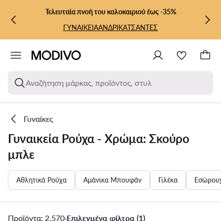
ΜΕΤΆΒΑΣΗ ΣΤΟ ΚΎΡΙΟ ΠΕΡΙΕΧΌΜΕΝΟ
ΜΕΤΆΒΑΣΗ ΣΤΗΝ ΑΝΑΖΉΤΗΣΗ
Τελευταία πνοή του καλοκαιριού έως -35%
ΓΥΝΑΙΚΕΙΑ
ΑΝΔΡΙΚΑ
ΤΣΑΝΤΕΣ
Αναζήτηση μάρκας, προϊόντος, στυλ
Γυναίκες
Γυναικεία Ρούχα - Χρώμα: Σκούρο
μπλε
Αθλητικά Ρούχα
Αμάνικα Μπουφάν
Γιλέκα
Εσώρου
Προϊόντα: 2.570
·
Επιλεγμένα φίλτρα (1)