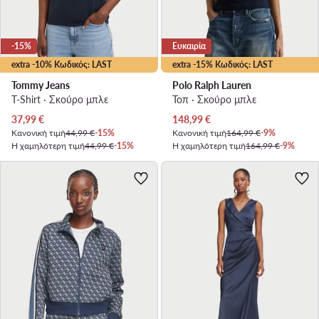
-15%
Ευκαιρία
extra -10% Κωδικός: LAST
extra -15% Κωδικός: LAST
Tommy Jeans
Polo Ralph Lauren
T-Shirt · Σκούρο μπλε
Τοπ · Σκούρο μπλε
Τρέχουσα τιμή
Τρέχουσα τιμή
37,99
€
148,99
€
Κανονική τιμή
44,99 €
-15%
Κανονική τιμή
164,99 €
-9%
Η χαμηλότερη τιμή
44,99 €
-15%
Η χαμηλότερη τιμή
164,99 €
-9%