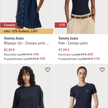
Ευκαιρία
-15%
extra -10% Κωδικός: LAST
Tommy Jeans
Tommy Jeans
Φόρεμα τζιν · Σκούρο μπλε · Mini
Polo · Σκούρο μπλε
Τρέχουσα τιμή
Τρέχουσα τιμή
85,99
€
47,99
€
Κανονική τιμή
99,99 €
-14%
Κανονική τιμή
64,99 €
-26%
Η χαμηλότερη τιμή
99,99 €
-14%
Η χαμηλότερη τιμή
56,99 €
-15%