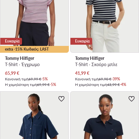
Ευκαιρία
Ευκαιρία
extra -15% Κωδικός: LAST
Tommy Hilfiger
Tommy Hilfiger
T-Shirt · Έγχρωμο
T-Shirt · Σκούρο μπλε
Τρέχουσα τιμή
Τρέχουσα τιμή
65,99
€
41,99
€
Κανονική τιμή
69,99 €
-5%
Κανονική τιμή
69,90 €
-39%
Η χαμηλότερη τιμή
69,99 €
-5%
Η χαμηλότερη τιμή
43,99 €
-4%