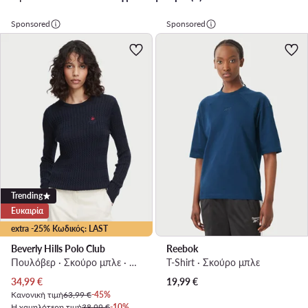
Sponsored
Sponsored
Trending
Ευκαιρία
extra -25% Κωδικός: LAST
Beverly Hills Polo Club
Reebok
Πουλόβερ · Σκούρο μπλε · Regular Fit
T-Shirt · Σκούρο μπλε
Τρέχουσα τιμή
34,99
€
19,99
€
Κανονική τιμή
63,99 €
-45%
Η χαμηλότερη τιμή
38,99 €
-10%