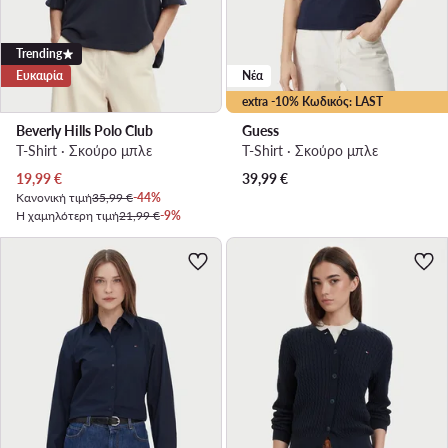
Trending
Ευκαιρία
Νέα
extra -10% Κωδικός: LAST
Beverly Hills Polo Club
Guess
T-Shirt · Σκούρο μπλε
T-Shirt · Σκούρο μπλε
Τρέχουσα τιμή
19,99
€
39,99
€
Κανονική τιμή
35,99 €
-44%
Η χαμηλότερη τιμή
21,99 €
-9%