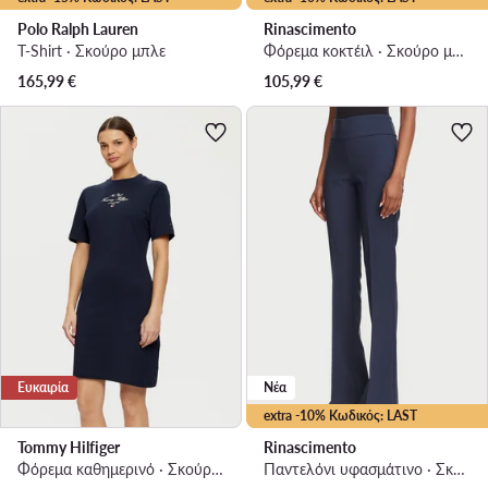
Polo Ralph Lauren
Rinascimento
T-Shirt · Σκούρο μπλε
Φόρεμα κοκτέιλ · Σκούρο μπλε · Mini
165,99
€
105,99
€
Ευκαιρία
Νέα
extra -10% Κωδικός: LAST
Tommy Hilfiger
Rinascimento
Φόρεμα καθημερινό · Σκούρο μπλε · Midi
Παντελόνι υφασμάτινο · Σκούρο μπλε · Regular Fit