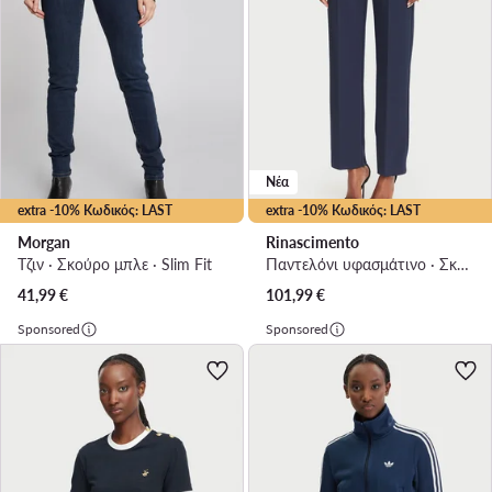
Νέα
extra -10% Κωδικός: LAST
extra -10% Κωδικός: LAST
Morgan
Rinascimento
Τζιν · Σκούρο μπλε · Slim Fit
Παντελόνι υφασμάτινο · Σκούρο μπλε · Regular Fit
41,99
€
101,99
€
Sponsored
Sponsored