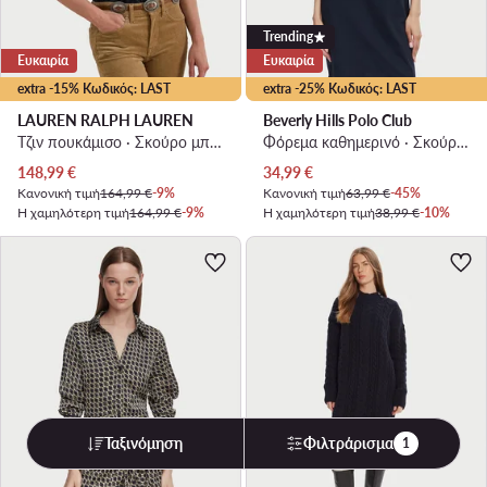
Trending
Ευκαιρία
Ευκαιρία
extra -15% Κωδικός: LAST
extra -25% Κωδικός: LAST
LAUREN RALPH LAUREN
Beverly Hills Polo Club
Τζιν πουκάμισο · Σκούρο μπλε
Φόρεμα καθημερινό · Σκούρο μπλε · Mini
Τρέχουσα τιμή
Τρέχουσα τιμή
148,99
€
34,99
€
Κανονική τιμή
164,99 €
-9%
Κανονική τιμή
63,99 €
-45%
Η χαμηλότερη τιμή
164,99 €
-9%
Η χαμηλότερη τιμή
38,99 €
-10%
Ταξινόμηση
Φιλτράρισμα
1