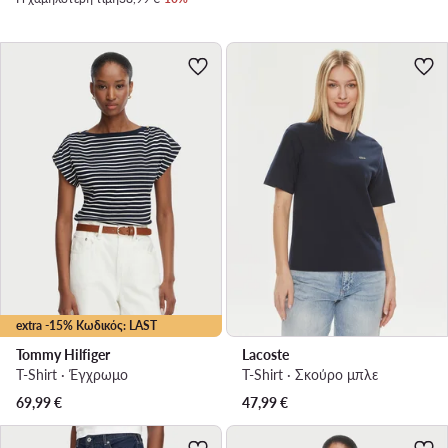
extra -15% Κωδικός: LAST
Tommy Hilfiger
Lacoste
T-Shirt · Έγχρωμο
T-Shirt · Σκούρο μπλε
69,99
€
47,99
€