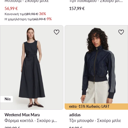
Μπλούζα · Σκούρο μπλε
Τζιν πουκάμισο · Σκούρο μπλε
Τρέχουσα τιμή
56,99
€
157,99
€
Κανονική τιμή
89,90 €
-36%
Η χαμηλότερη τιμή
62,99 €
-9%
Νέα
extra -15% Κωδικός: LAST
Weekend Max Mara
adidas
Φόρεμα κοκτέιλ · Σκούρο μπλε · Midi
Τζιν μπουφάν · Σκούρο μπλε