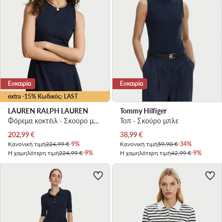
Ευκαιρία
Ευκαιρία
extra -15% Κωδικός: LAST
LAUREN RALPH LAUREN
Tommy Hilfiger
Φόρεμα κοκτέιλ · Σκούρο μπλε · Midi
Τοπ · Σκούρο μπλε
Τρέχουσα τιμή
Τρέχουσα τιμή
202,99
€
38,99
€
Κανονική τιμή
224,99 €
-9%
Κανονική τιμή
59,90 €
-34%
Η χαμηλότερη τιμή
224,99 €
-9%
Η χαμηλότερη τιμή
42,99 €
-9%