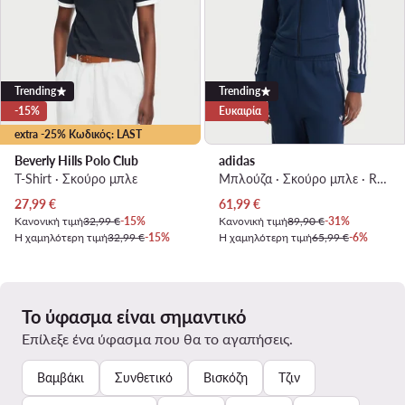
Trending
Trending
-15%
Ευκαιρία
extra -25% Κωδικός: LAST
Beverly Hills Polo Club
adidas
T-Shirt · Σκούρο μπλε
Μπλούζα · Σκούρο μπλε · Regular Fit
Τρέχουσα τιμή
Τρέχουσα τιμή
27,99
€
61,99
€
Κανονική τιμή
32,99 €
-15%
Κανονική τιμή
89,90 €
-31%
Η χαμηλότερη τιμή
32,99 €
-15%
Η χαμηλότερη τιμή
65,99 €
-6%
Το ύφασμα είναι σημαντικό
Επίλεξε ένα ύφασμα που θα το αγαπήσεις.
Βαμβάκι
Συνθετικό
Βισκόζη
Τζιν