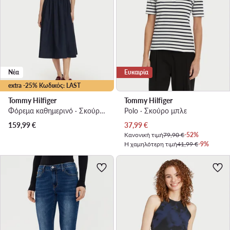
Νέα
Ευκαιρία
extra -25% Κωδικός: LAST
Tommy Hilfiger
Tommy Hilfiger
Φόρεμα καθημερινό · Σκούρο μπλε · Midi
Polo · Σκούρο μπλε
Τρέχουσα τιμή
159,99
€
37,99
€
Κανονική τιμή
79,90 €
-52%
Η χαμηλότερη τιμή
41,99 €
-9%