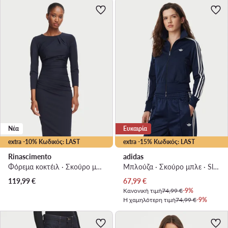
Νέα
Ευκαιρία
extra -10% Κωδικός: LAST
extra -15% Κωδικός: LAST
Rinascimento
adidas
Φόρεμα κοκτέιλ · Σκούρο μπλε · Midi
Μπλούζα · Σκούρο μπλε · Slim Fit
Τρέχουσα τιμή
119,99
€
67,99
€
Κανονική τιμή
74,99 €
-9%
Η χαμηλότερη τιμή
74,99 €
-9%