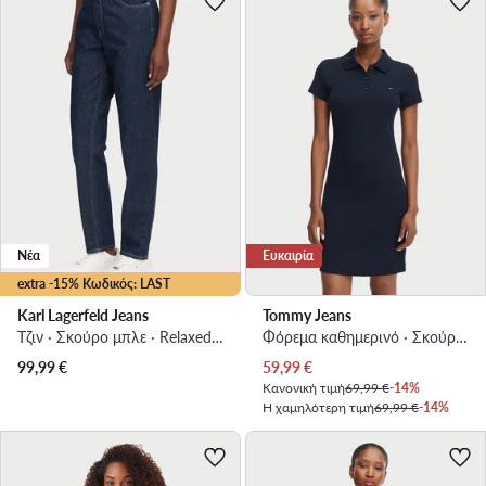
Νέα
Ευκαιρία
extra -15% Κωδικός: LAST
Karl Lagerfeld Jeans
Tommy Jeans
Τζιν · Σκούρο μπλε · Relaxed Fit
Φόρεμα καθημερινό · Σκούρο μπλε · Mini
Τρέχουσα τιμή
99,99
€
59,99
€
Κανονική τιμή
69,99 €
-14%
Η χαμηλότερη τιμή
69,99 €
-14%