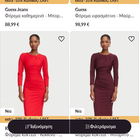
extra -10% Κωδικός: LAST
extra -10% Κωδικός: LAST
Guess Jeans
Guess
Φόρεμα καθημερινό · Μπορντό · Mini
Φόρεμα υφασμάτινο · Μαύρο · Mini
88,99
€
98,99
€
Νέα
Νέα
extra -10% Κωδικός: LAST
extra -10% Κωδικός: LAST
Ταξινόμηση
Φιλτράρισμα
Rinascimento
Rinascimento
Φόρεμα κοκτέιλ · Κόκκινο · Midi
Φόρεμα κοκτέιλ · Μπορντό · Midi