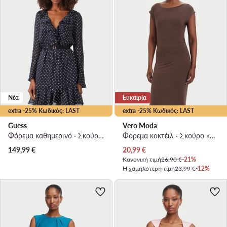
Νέα
Ευκαιρία
extra -25% Κωδικός: LAST
extra -25% Κωδικός: LAST
Guess
Vero Moda
Φόρεμα καθημερινό · Σκούρο μπλε · Mini
Φόρεμα κοκτέιλ · Σκούρο καφέ · Mini
Τρέχουσα τιμή
149,99
€
20,99
€
Κανονική τιμή
26,90 €
-21%
Η χαμηλότερη τιμή
23,99 €
-12%