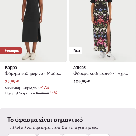
Ευκαιρία
Νέα
Kappa
adidas
Φόρεμα καθημερινό · Μαύρο · Midi
Φόρεμα καθημερινό · Έγχρωμο · Maxi
Τρέχουσα τιμή
22,99
€
109,99
€
Κανονική τιμή
43,90 €
-47%
Η χαμηλότερη τιμή
25,99 €
-11%
Το ύφασμα είναι σημαντικό
Επίλεξε ένα ύφασμα που θα το αγαπήσεις.