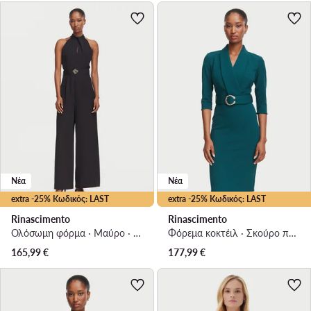
Νέα
Νέα
extra -25% Κωδικός: LAST
extra -25% Κωδικός: LAST
Rinascimento
Rinascimento
Ολόσωμη φόρμα · Μαύρο · Μακρύ
Φόρεμα κοκτέιλ · Σκούρο πράσινο · Midi
165,99
€
177,99
€