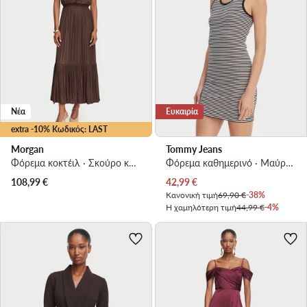
Νέα
Ευκαιρία
extra -10% Κωδικός: LAST
Morgan
Tommy Jeans
Φόρεμα κοκτέιλ · Σκούρο καφέ · Midi
Φόρεμα καθημερινό · Μαύρο · Mini
Τρέχουσα τιμή
108,99
€
42,99
€
Κανονική τιμή
69,90 €
-38%
Η χαμηλότερη τιμή
44,99 €
-4%