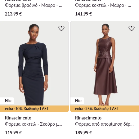
Φόρεμα βραδινό · Μαύρο · Maxi
Φόρεμα κοκτέιλ · Μαύρο · Midi
213,99
€
141,99
€
Νέα
Νέα
extra -10% Κωδικός: LAST
extra -25% Κωδικός: LAST
Rinascimento
Rinascimento
Φόρεμα κοκτέιλ · Σκούρο μπλε · Midi
Φόρεμα από απομίμηση δέρματος · Μπορντό · Midi
119,99
€
189,99
€