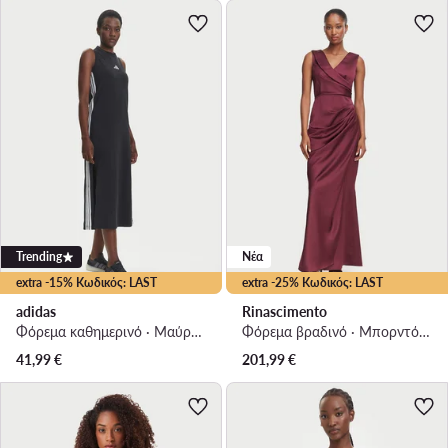
Trending
Νέα
extra -15% Κωδικός: LAST
extra -25% Κωδικός: LAST
adidas
Rinascimento
Φόρεμα καθημερινό · Μαύρο · Midi
Φόρεμα βραδινό · Μπορντό · Maxi
41,99
€
201,99
€