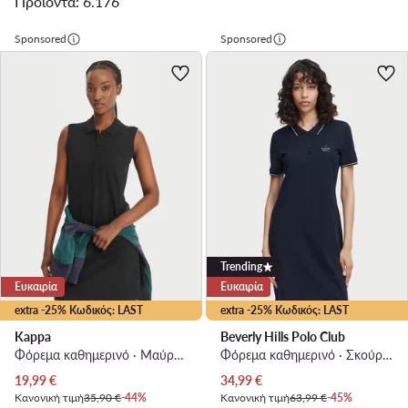
Προϊόντα: 6.176
Sponsored
Sponsored
Trending
Ευκαιρία
Ευκαιρία
extra -25% Κωδικός: LAST
extra -25% Κωδικός: LAST
Kappa
Beverly Hills Polo Club
Φόρεμα καθημερινό · Μαύρο · Mini
Φόρεμα καθημερινό · Σκούρο μπλε · Mini
Τρέχουσα τιμή
Τρέχουσα τιμή
19,99
€
34,99
€
Κανονική τιμή
35,90 €
-44%
Κανονική τιμή
63,99 €
-45%