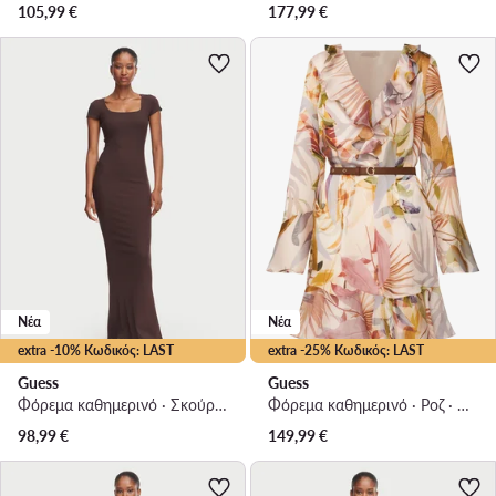
105,99
€
177,99
€
Νέα
Νέα
extra -10% Κωδικός: LAST
extra -25% Κωδικός: LAST
Guess
Guess
Φόρεμα καθημερινό · Σκούρο καφέ · Maxi
Φόρεμα καθημερινό · Ροζ · Mini
98,99
€
149,99
€