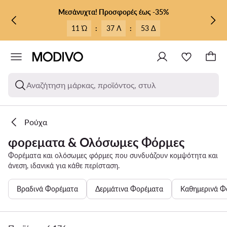
ΜΕΤΆΒΑΣΗ ΣΤΟ ΚΎΡΙΟ ΠΕΡΙΕΧΌΜΕΝΟ
ΜΕΤΆΒΑΣΗ ΣΤΗΝ ΑΝΑΖΉΤΗΣΗ
Μεσάνυχτα! Προσφορές έως -35%
11 Ώ
:
37 Λ
:
51 Δ
Αναζήτηση μάρκας, προϊόντος, στυλ
Ρούχα
φορεματα & Ολόσωμες Φόρμες
Φορέματα και ολόσωμες φόρμες που συνδυάζουν κομψότητα και
άνεση, ιδανικά για κάθε περίσταση.
Βραδινά Φορέματα
Δερμάτινα Φορέματα
Καθημερινά Φ