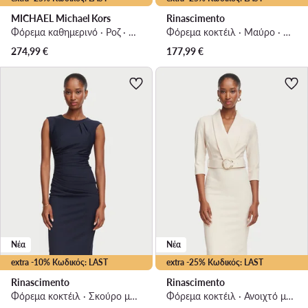
MICHAEL Michael Kors
Rinascimento
Φόρεμα καθημερινό · Ροζ · Midi
Φόρεμα κοκτέιλ · Μαύρο · Midi
274,99
€
177,99
€
Νέα
Νέα
extra -10% Κωδικός: LAST
extra -25% Κωδικός: LAST
Rinascimento
Rinascimento
Φόρεμα κοκτέιλ · Σκούρο μπλε · Mini
Φόρεμα κοκτέιλ · Ανοιχτό μπεζ · Midi