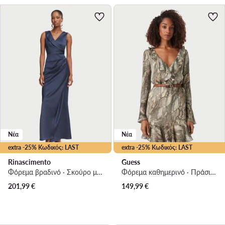
Νέα
Νέα
extra -25% Κωδικός: LAST
extra -25% Κωδικός: LAST
Rinascimento
Guess
Φόρεμα βραδινό · Σκούρο μπλε · Maxi
Φόρεμα καθημερινό · Πράσινο · Mini
201,99
€
149,99
€