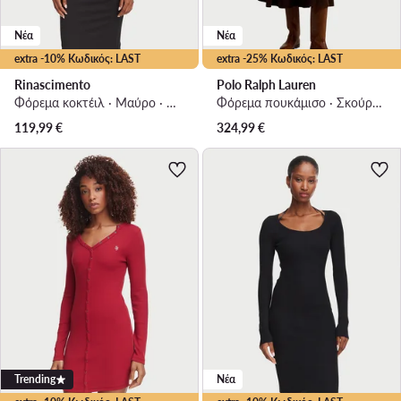
Νέα
Νέα
extra -10% Κωδικός: LAST
extra -25% Κωδικός: LAST
Rinascimento
Polo Ralph Lauren
Φόρεμα κοκτέιλ · Μαύρο · Midi
Φόρεμα πουκάμισο · Σκούρο καφέ · Midi
119,99
€
324,99
€
Trending
Νέα