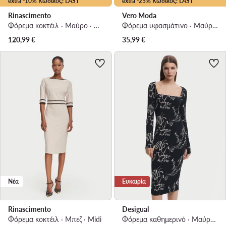
extra -10% Κωδικός: LAST
extra -25% Κωδικός: LAST
Rinascimento
Vero Moda
Φόρεμα κοκτέιλ · Μαύρο · Midi
Φόρεμα υφασμάτινο · Μαύρο · Mini
120,99
€
35,99
€
Νέα
Ευκαιρία
Rinascimento
Desigual
Φόρεμα κοκτέιλ · Μπεζ · Midi
Φόρεμα καθημερινό · Μαύρο · Midi