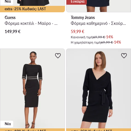
Νέα
Ευκαιρία
extra -25% Κωδικός: LAST
Guess
Tommy Jeans
Φόρεμα κοκτέιλ · Μαύρο · Mini
Φόρεμα καθημερινό · Σκούρο μπλε · Mini
Τρέχουσα τιμή
149,99
€
59,99
€
Κανονική τιμή
69,99 €
-14%
Η χαμηλότερη τιμή
69,99 €
-14%
Νέα