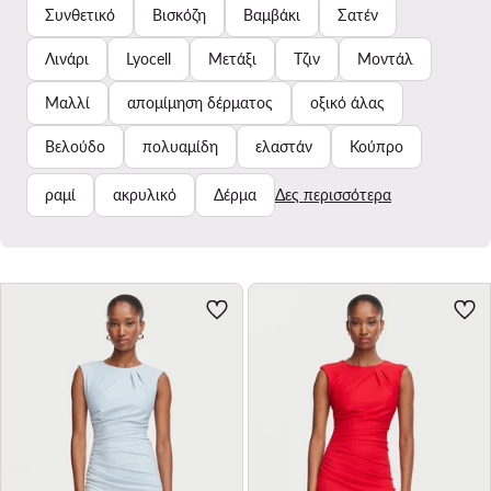
Συνθετικό
Βισκόζη
Βαμβάκι
Σατέν
Λινάρι
Lyocell
Μετάξι
Τζιν
Μοντάλ
Μαλλί
απομίμηση δέρματος
οξικό άλας
Βελούδο
πολυαμίδη
ελαστάν
Κούπρο
ραμί
ακρυλικό
Δέρμα
Δες περισσότερα