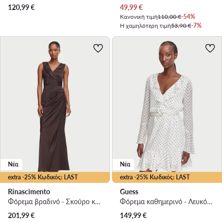
Τρέχουσα τιμή
120,99
€
49,99
€
Κανονική τιμή
110,00 €
-54%
Η χαμηλότερη τιμή
53,90 €
-7%
Νέα
Νέα
extra -25% Κωδικός: LAST
extra -25% Κωδικός: LAST
Rinascimento
Guess
Φόρεμα βραδινό · Σκούρο καφέ · Maxi
Φόρεμα καθημερινό · Λευκό · Mini
201,99
€
149,99
€