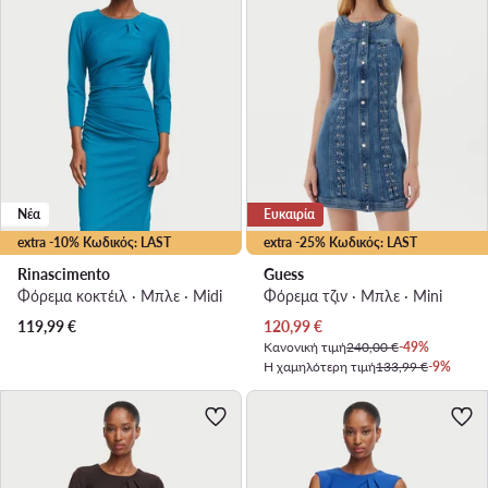
Νέα
Ευκαιρία
extra -10% Κωδικός: LAST
extra -25% Κωδικός: LAST
Rinascimento
Guess
Φόρεμα κοκτέιλ · Μπλε · Midi
Φόρεμα τζιν · Μπλε · Mini
Τρέχουσα τιμή
119,99
€
120,99
€
Κανονική τιμή
240,00 €
-49%
Η χαμηλότερη τιμή
133,99 €
-9%