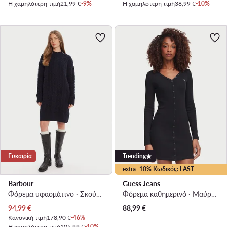
Η χαμηλότερη τιμή
21,99 €
-9%
Η χαμηλότερη τιμή
38,99 €
-10%
Ευκαιρία
Trending
extra -10% Κωδικός: LAST
Barbour
Guess Jeans
Φόρεμα υφασμάτινο · Σκούρο μπλε · Mini
Φόρεμα καθημερινό · Μαύρο · Mini
Τρέχουσα τιμή
94,99
€
88,99
€
Κανονική τιμή
178,90 €
-46%
Η χαμηλότερη τιμή
105,99 €
-10%