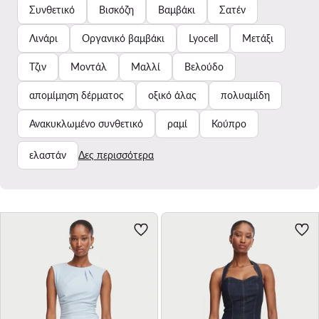
Συνθετικό
Βισκόζη
Βαμβάκι
Σατέν
Λινάρι
Οργανικό βαμβάκι
Lyocell
Μετάξι
Τζιν
Μοντάλ
Μαλλί
Βελούδο
απομίμηση δέρματος
οξικό άλας
πολυαμίδη
Ανακυκλωμένο συνθετικό
ραμί
Κούπρο
ελαστάν
Δες περισσότερα