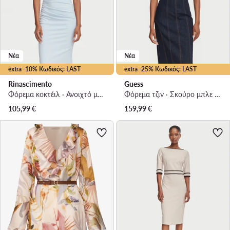
Νέα
Νέα
extra -10% Κωδικός: LAST
extra -25% Κωδικός: LAST
Rinascimento
Guess
Φόρεμα κοκτέιλ · Ανοιχτό μπλε · Midi
Φόρεμα τζιν · Σκούρο μπλε · Mini
105,99
€
159,99
€