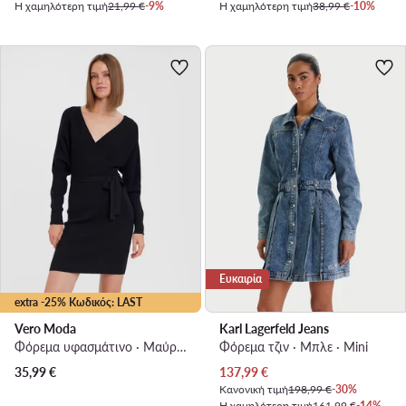
Η χαμηλότερη τιμή
21,99 €
-9%
Η χαμηλότερη τιμή
38,99 €
-10%
Ευκαιρία
extra -25% Κωδικός: LAST
Vero Moda
Karl Lagerfeld Jeans
Φόρεμα υφασμάτινο · Μαύρο · Mini
Φόρεμα τζιν · Μπλε · Mini
Τρέχουσα τιμή
35,99
€
137,99
€
Κανονική τιμή
198,99 €
-30%
Η χαμηλότερη τιμή
161,99 €
-14%