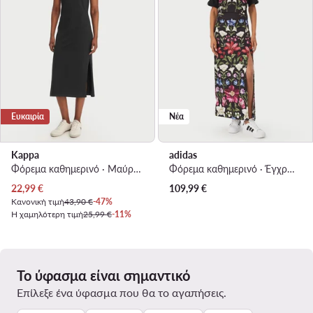
Ευκαιρία
Νέα
Kappa
adidas
Φόρεμα καθημερινό · Μαύρο · Midi
Φόρεμα καθημερινό · Έγχρωμο · Maxi
Τρέχουσα τιμή
22,99
€
109,99
€
Κανονική τιμή
43,90 €
-47%
Η χαμηλότερη τιμή
25,99 €
-11%
Το ύφασμα είναι σημαντικό
Επίλεξε ένα ύφασμα που θα το αγαπήσεις.