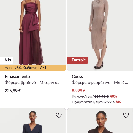
Νέα
Ευκαιρία
extra -25% Κωδικός: LAST
Rinascimento
Guess
Φόρεμα βραδινό · Μπορντό · Maxi
Φόρεμα υφασμάτινο · Μπεζ · Midi
Τρέχουσα τιμή
225,99
€
83,99
€
Κανονική τιμή
139,99 €
-40%
Η χαμηλότερη τιμή
89,99 €
-6%