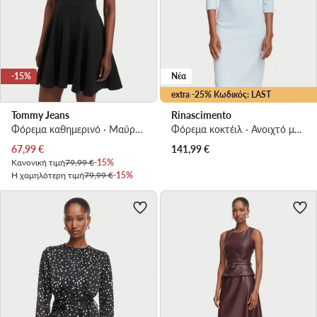
-15%
Νέα
extra -25% Κωδικός: LAST
Tommy Jeans
Rinascimento
Φόρεμα καθημερινό · Μαύρο · Mini
Φόρεμα κοκτέιλ · Ανοιχτό μπλε · Midi
Τρέχουσα τιμή
67,99
€
141,99
€
Κανονική τιμή
79,99 €
-15%
Η χαμηλότερη τιμή
79,99 €
-15%