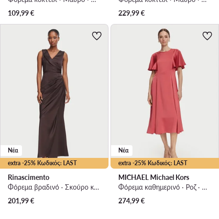
109,99
€
229,99
€
Νέα
Νέα
extra -25% Κωδικός: LAST
extra -25% Κωδικός: LAST
Rinascimento
MICHAEL Michael Kors
Φόρεμα βραδινό · Σκούρο καφέ · Maxi
Φόρεμα καθημερινό · Ροζ · Midi
201,99
€
274,99
€