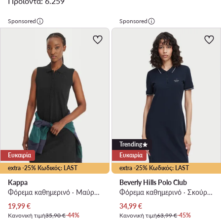
Προϊόντα: 6.259
Sponsored
Sponsored
Trending
Ευκαιρία
Ευκαιρία
extra -25% Κωδικός: LAST
extra -25% Κωδικός: LAST
Kappa
Beverly Hills Polo Club
Φόρεμα καθημερινό · Μαύρο · Mini
Φόρεμα καθημερινό · Σκούρο μπλε · Mini
Τρέχουσα τιμή
Τρέχουσα τιμή
19,99
€
34,99
€
Κανονική τιμή
35,90 €
-44%
Κανονική τιμή
63,99 €
-45%