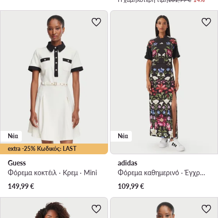
Νέα
Νέα
extra -25% Κωδικός: LAST
Guess
adidas
Φόρεμα κοκτέιλ · Κρεμ · Mini
Φόρεμα καθημερινό · Έγχρωμο · Maxi
149,99
€
109,99
€