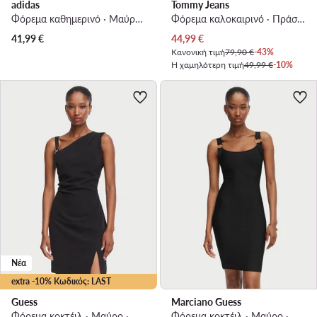
adidas
Tommy Jeans
Φόρεμα καθημερινό · Μαύρο · Midi
Φόρεμα καλοκαιρινό · Πράσινο · Mini
Τρέχουσα τιμή
41,99
€
44,99
€
Κανονική τιμή
79,90 €
-43%
Η χαμηλότερη τιμή
49,99 €
-10%
Νέα
extra -10% Κωδικός: LAST
Guess
Marciano Guess
Φόρεμα κοκτέιλ · Μαύρο · Mini
Φόρεμα κοκτέιλ · Μαύρο · Mini