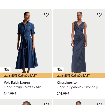
Νέα
Νέα
extra -25% Κωδικός: LAST
extra -25% Κωδικός: LAST
Polo Ralph Lauren
Rinascimento
Φόρεμα τζιν · Μπλε · Midi
Φόρεμα βραδινό · Σκούρο μπλε · Maxi
344,99
€
201,99
€