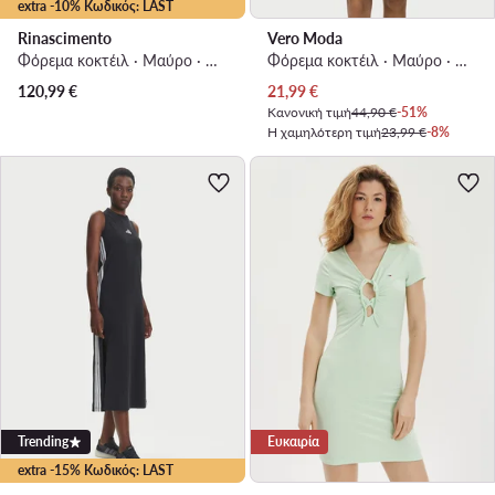
extra -10% Κωδικός: LAST
Rinascimento
Vero Moda
Φόρεμα κοκτέιλ · Μαύρο · Midi
Φόρεμα κοκτέιλ · Μαύρο · Mini
Τρέχουσα τιμή
120,99
€
21,99
€
Κανονική τιμή
44,90 €
-51%
Η χαμηλότερη τιμή
23,99 €
-8%
Trending
Ευκαιρία
extra -15% Κωδικός: LAST