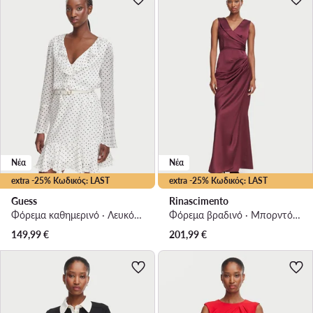
Νέα
Νέα
extra -25% Κωδικός: LAST
extra -25% Κωδικός: LAST
Guess
Rinascimento
Φόρεμα καθημερινό · Λευκό · Mini
Φόρεμα βραδινό · Μπορντό · Maxi
149,99
€
201,99
€