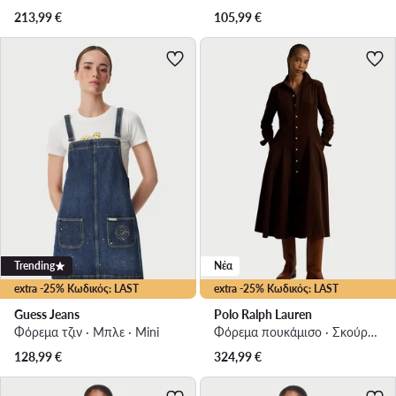
213,99
€
105,99
€
Trending
Νέα
extra -25% Κωδικός: LAST
extra -25% Κωδικός: LAST
Guess Jeans
Polo Ralph Lauren
Φόρεμα τζιν · Μπλε · Mini
Φόρεμα πουκάμισο · Σκούρο καφέ · Midi
128,99
€
324,99
€