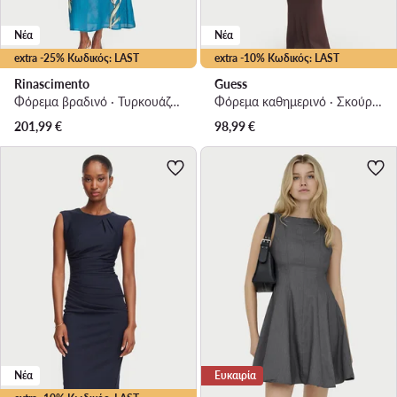
Νέα
Νέα
extra -25% Κωδικός: LAST
extra -10% Κωδικός: LAST
Rinascimento
Guess
Φόρεμα βραδινό · Τυρκουάζ · Maxi
Φόρεμα καθημερινό · Σκούρο καφέ · Maxi
201,99
€
98,99
€
Νέα
Ευκαιρία