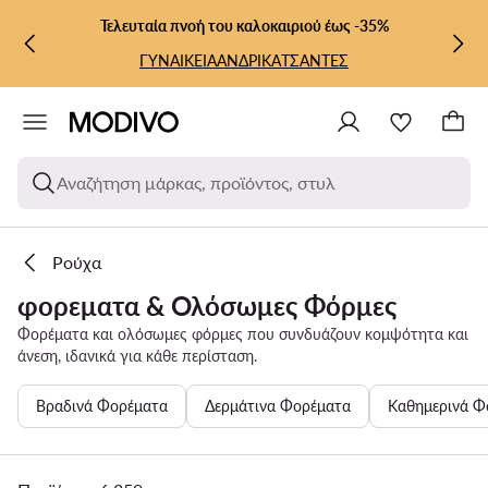
ΜΕΤΆΒΑΣΗ ΣΤΟ ΚΎΡΙΟ ΠΕΡΙΕΧΌΜΕΝΟ
ΜΕΤΆΒΑΣΗ ΣΤΗΝ ΑΝΑΖΉΤΗΣΗ
Τελευταία πνοή του καλοκαιριού έως -35%
ΓΥΝΑΙΚΕΙΑ
ΑΝΔΡΙΚΑ
ΤΣΑΝΤΕΣ
Αναζήτηση μάρκας, προϊόντος, στυλ
Ρούχα
φορεματα & Ολόσωμες Φόρμες
Φορέματα και ολόσωμες φόρμες που συνδυάζουν κομψότητα και
άνεση, ιδανικά για κάθε περίσταση.
Βραδινά Φορέματα
Δερμάτινα Φορέματα
Καθημερινά Φ