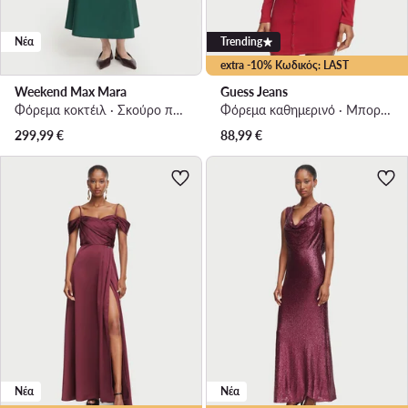
Νέα
Trending
extra -10% Κωδικός: LAST
Weekend Max Mara
Guess Jeans
Φόρεμα κοκτέιλ · Σκούρο πράσινο · Midi
Φόρεμα καθημερινό · Μπορντό · Mini
299,99
€
88,99
€
Νέα
Νέα