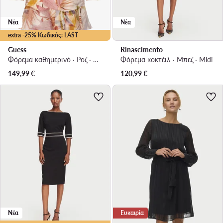
Νέα
Νέα
extra -25% Κωδικός: LAST
Guess
Rinascimento
Φόρεμα καθημερινό · Ροζ · Mini
Φόρεμα κοκτέιλ · Μπεζ · Midi
149,99
€
120,99
€
Νέα
Ευκαιρία