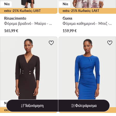
Νέα
Νέα
extra -25% Κωδικός: LAST
extra -25% Κωδικός: LAST
Rinascimento
Guess
Φόρεμα βραδινό · Μαύρο · Maxi
Φόρεμα καθημερινό · Μπεζ · Mini
165,99
€
159,99
€
Νέα
Νέα
Ταξινόμηση
Φιλτράρισμα
extra -25% Κωδικός: LAST
extra -10% Κωδικός: LAST