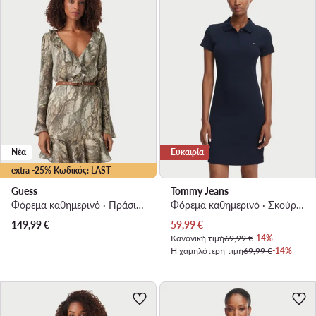
Νέα
Ευκαιρία
extra -25% Κωδικός: LAST
Guess
Tommy Jeans
Φόρεμα καθημερινό · Πράσινο · Mini
Φόρεμα καθημερινό · Σκούρο μπλε · Mini
Τρέχουσα τιμή
149,99
€
59,99
€
Κανονική τιμή
69,99 €
-14%
Η χαμηλότερη τιμή
69,99 €
-14%