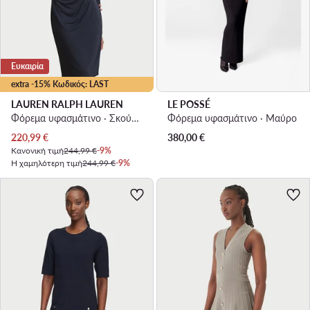
Ευκαιρία
extra -15% Κωδικός: LAST
LAUREN RALPH LAUREN
LE POSSÉ
Φόρεμα υφασμάτινο · Σκούρο μπλε · Midi
Φόρεμα υφασμάτινο · Μαύρο
Τρέχουσα τιμή
220,99
€
380,00
€
Κανονική τιμή
244,99 €
-9%
Η χαμηλότερη τιμή
244,99 €
-9%