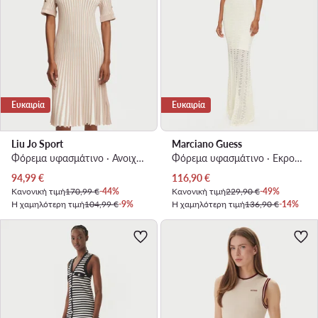
Ευκαιρία
Ευκαιρία
Liu Jo Sport
Marciano Guess
Φόρεμα υφασμάτινο · Ανοιχτό μπεζ · Mini
Φόρεμα υφασμάτινο · Εκρού · Maxi
Τρέχουσα τιμή
Τρέχουσα τιμή
94,99
€
116,90
€
Κανονική τιμή
170,99 €
-44%
Κανονική τιμή
229,90 €
-49%
Η χαμηλότερη τιμή
104,99 €
-9%
Η χαμηλότερη τιμή
136,90 €
-14%