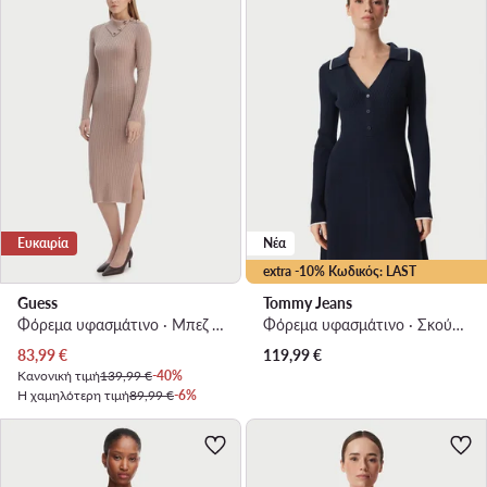
Ευκαιρία
Νέα
extra -10% Κωδικός: LAST
Guess
Tommy Jeans
Φόρεμα υφασμάτινο · Μπεζ · Midi
Φόρεμα υφασμάτινο · Σκούρο μπλε · Mini
Τρέχουσα τιμή
83,99
€
119,99
€
Κανονική τιμή
139,99 €
-40%
Η χαμηλότερη τιμή
89,99 €
-6%