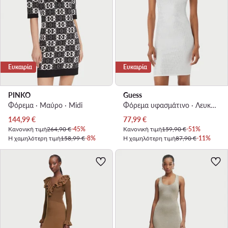
Ευκαιρία
Ευκαιρία
PINKO
Guess
Φόρεμα · Μαύρο · Midi
Φόρεμα υφασμάτινο · Λευκό · Mini
Τρέχουσα τιμή
Τρέχουσα τιμή
144,99
€
77,99
€
Κανονική τιμή
264,90 €
-45%
Κανονική τιμή
159,90 €
-51%
Η χαμηλότερη τιμή
158,99 €
-8%
Η χαμηλότερη τιμή
87,90 €
-11%