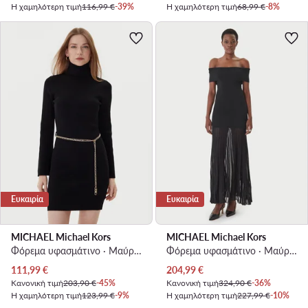
Η χαμηλότερη τιμή
116,99 €
-39%
Η χαμηλότερη τιμή
68,99 €
-8%
Ευκαιρία
Ευκαιρία
MICHAEL Michael Kors
MICHAEL Michael Kors
Φόρεμα υφασμάτινο · Μαύρο · Mini
Φόρεμα υφασμάτινο · Μαύρο · Maxi
Τρέχουσα τιμή
Τρέχουσα τιμή
111,99
€
204,99
€
Κανονική τιμή
203,90 €
-45%
Κανονική τιμή
324,90 €
-36%
Η χαμηλότερη τιμή
123,99 €
-9%
Η χαμηλότερη τιμή
227,99 €
-10%