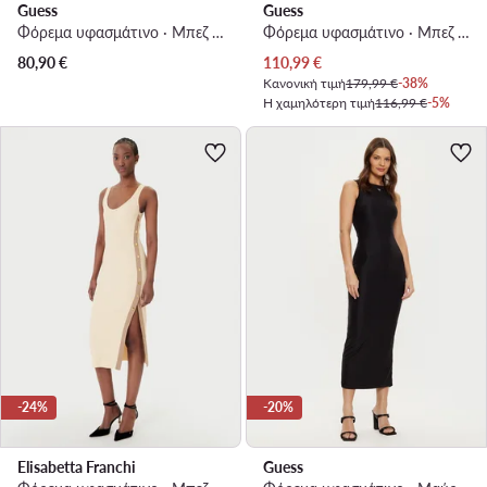
Guess
Guess
Φόρεμα υφασμάτινο · Μπεζ · Mini
Φόρεμα υφασμάτινο · Μπεζ · Maxi
Τρέχουσα τιμή
80,90
€
110,99
€
Κανονική τιμή
179,99 €
-38%
Η χαμηλότερη τιμή
116,99 €
-5%
-24%
-20%
Elisabetta Franchi
Guess