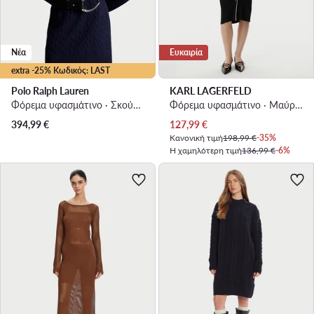
Νέα
Ευκαιρία
extra -25% Κωδικός: LAST
Polo Ralph Lauren
KARL LAGERFELD
Φόρεμα υφασμάτινο · Σκούρο μπλε · Mini
Φόρεμα υφασμάτινο · Μαύρο · Midi
Τρέχουσα τιμή
394,99
€
127,99
€
Κανονική τιμή
198,99 €
-35%
Η χαμηλότερη τιμή
136,99 €
-6%