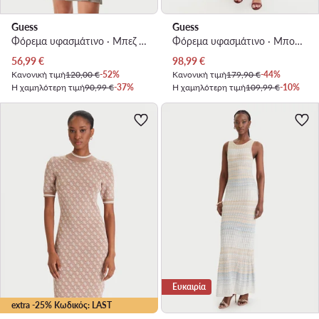
Guess
Guess
Φόρεμα υφασμάτινο · Μπεζ · Mini
Φόρεμα υφασμάτινο · Μπορντό · Midi
Τρέχουσα τιμή
Τρέχουσα τιμή
56,99
€
98,99
€
Κανονική τιμή
120,00 €
-52%
Κανονική τιμή
179,90 €
-44%
Η χαμηλότερη τιμή
90,99 €
-37%
Η χαμηλότερη τιμή
109,99 €
-10%
Ευκαιρία
extra -25% Κωδικός: LAST