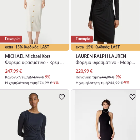
Ευκαιρία
Ευκαιρία
extra -15% Κωδικός: LAST
extra -15% Κωδικός: LAST
MICHAEL Michael Kors
LAUREN RALPH LAUREN
Φόρεμα υφασμάτινο · Κρεμ · Midi
Φόρεμα υφασμάτινο · Μαύρο · Maxi
Τρέχουσα τιμή
Τρέχουσα τιμή
247,99
€
220,99
€
Κανονική τιμή
274,99 €
-9%
Κανονική τιμή
244,99 €
-9%
Η χαμηλότερη τιμή
274,99 €
-9%
Η χαμηλότερη τιμή
244,99 €
-9%