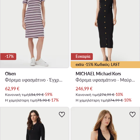
-17%
Ευκαιρία
extra -15% Κωδικός: LAST
Olsen
MICHAEL Michael Kors
Φόρεμα υφασμάτινο · Έγχρωμο · Midi
Φόρεμα υφασμάτινο · Μαύρο · Midi
Τρέχουσα τιμή
Τρέχουσα τιμή
62,99
€
246,99
€
Κανονική τιμή
154,99 €
-59%
Κανονική τιμή
274,99 €
-10%
Η χαμηλότερη τιμή
75,90 €
-17%
Η χαμηλότερη τιμή
274,99 €
-10%