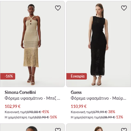
-16%
Ευκαιρία
Simona Corsellini
Guess
Φόρεμα υφασμάτινο · Μπεζ · Midi
Φόρεμα υφασμάτινο · Μαύρο · Midi
Τρέχουσα τιμή
Τρέχουσα τιμή
102,99
€
110,99
€
Κανονική τιμή
190,00 €
-45%
Κανονική τιμή
179,99 €
-38%
Η χαμηλότερη τιμή
122,90 €
-16%
Η χαμηλότερη τιμή
128,99 €
-13%