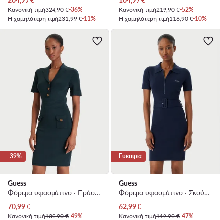
204,99
€
104,99
€
Κανονική τιμή
324,90 €
-36%
Κανονική τιμή
219,90 €
-52%
Η χαμηλότερη τιμή
231,99 €
-11%
Η χαμηλότερη τιμή
116,90 €
-10%
-39%
Ευκαιρία
Guess
Guess
Φόρεμα υφασμάτινο · Πράσινο · Mini
Φόρεμα υφασμάτινο · Σκούρο μπλε · Mini
Τρέχουσα τιμή
Τρέχουσα τιμή
70,99
€
62,99
€
Κανονική τιμή
139,90 €
-49%
Κανονική τιμή
119,99 €
-47%