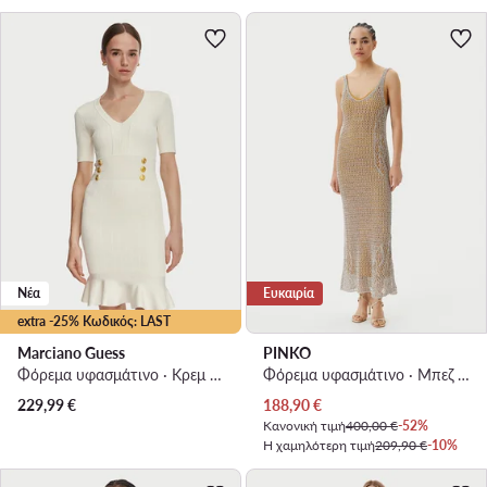
Νέα
Ευκαιρία
extra -25% Κωδικός: LAST
Marciano Guess
PINKO
Φόρεμα υφασμάτινο · Κρεμ · Midi
Φόρεμα υφασμάτινο · Μπεζ · Maxi
Τρέχουσα τιμή
229,99
€
188,90
€
Κανονική τιμή
400,00 €
-52%
Η χαμηλότερη τιμή
209,90 €
-10%