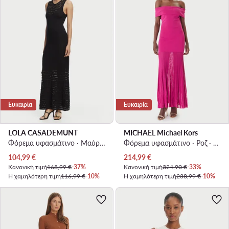
Ευκαιρία
Ευκαιρία
LOLA CASADEMUNT
MICHAEL Michael Kors
Φόρεμα υφασμάτινο · Μαύρο · Maxi
Φόρεμα υφασμάτινο · Ροζ · Maxi
Τρέχουσα τιμή
Τρέχουσα τιμή
104,99
€
214,99
€
Κανονική τιμή
168,99 €
-37%
Κανονική τιμή
324,90 €
-33%
Η χαμηλότερη τιμή
116,99 €
-10%
Η χαμηλότερη τιμή
238,99 €
-10%