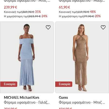
Φόρεμα υφασμάτινο · Μπεζ · Midi
Φόρεμα υφασμάτινο · Μαύρο · Midi
Τρέχουσα τιμή
Τρέχουσα τιμή
239,99
€
61,90
€
Κανονική τιμή
369,90 €
-35%
Κανονική τιμή
119,90 €
-48%
Η χαμηλότερη τιμή
315,99 €
-24%
Η χαμηλότερη τιμή
77,90 €
-20%
Ευκαιρία
Ευκαιρία
MICHAEL Michael Kors
Guess
Φόρεμα υφασμάτινο · Γαλάζιο · Maxi
Φόρεμα υφασμάτινο · Μπεζ · Maxi
Τρέχουσα τιμή
Τρέχουσα τιμή