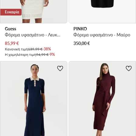
Ευκαιρία
Guess
PINKO
Φόρεμα υφασμάτινο · Λευκό · Mini
Φόρεμα υφασμάτινο · Μαύρο
Τρέχουσα τιμή
85,99
€
350,00
€
Κανονική τιμή
139,99 €
-38%
Η χαμηλότερη τιμή
94,99 €
-9%