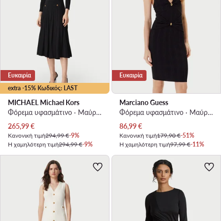
Ευκαιρία
Ευκαιρία
extra -15% Κωδικός: LAST
MICHAEL Michael Kors
Marciano Guess
Φόρεμα υφασμάτινο · Μαύρο · Midi
Φόρεμα υφασμάτινο · Μαύρο · Midi
Τρέχουσα τιμή
Τρέχουσα τιμή
265,99
€
86,99
€
Κανονική τιμή
294,99 €
-9%
Κανονική τιμή
179,90 €
-51%
Η χαμηλότερη τιμή
294,99 €
-9%
Η χαμηλότερη τιμή
97,99 €
-11%