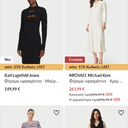
Νέα
Ευκαιρία
extra -25% Κωδικός: LAST
extra -15% Κωδικός: LAST
Karl Lagerfeld Jeans
MICHAEL Michael Kors
Φόρεμα υφασμάτινο · Μαύρο · Mini
Φόρεμα υφασμάτινο · Κρεμ · Midi
Τρέχουσα τιμή
149,99
€
263,99
€
Κανονική τιμή
294,99 €
-10%
Η χαμηλότερη τιμή
294,99 €
-10%