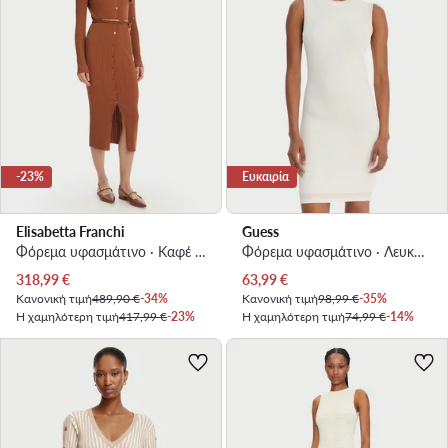
-23%
Ευκαιρία
Elisabetta Franchi
Guess
Φόρεμα υφασμάτινο · Καφέ · Midi
Φόρεμα υφασμάτινο · Λευκό · Mini
Τρέχουσα τιμή
Τρέχουσα τιμή
318,99
€
63,99
€
Κανονική τιμή
489,90 €
-34%
Κανονική τιμή
98,99 €
-35%
Η χαμηλότερη τιμή
417,99 €
-23%
Η χαμηλότερη τιμή
74,99 €
-14%