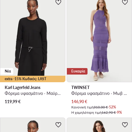
Νέα
Ευκαιρία
extra -15% Κωδικός: LAST
Karl Lagerfeld Jeans
TWINSET
Φόρεμα υφασμάτινο · Μαύρο · Mini
Φόρεμα υφασμάτινο · Μωβ · Midi
Τρέχουσα τιμή
119,99
€
146,90
€
Κανονική τιμή
310,00 €
-52%
Η χαμηλότερη τιμή
162,90 €
-9%