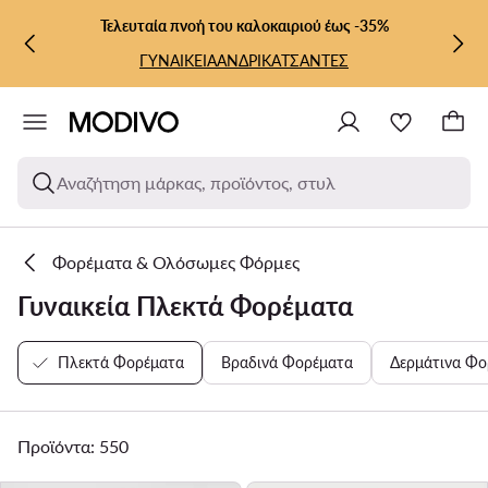
ΜΕΤΆΒΑΣΗ ΣΤΟ ΚΎΡΙΟ ΠΕΡΙΕΧΌΜΕΝΟ
ΜΕΤΆΒΑΣΗ ΣΤΗΝ ΑΝΑΖΉΤΗΣΗ
Τελευταία πνοή του καλοκαιριού έως -35%
ΓΥΝΑΙΚΕΙΑ
ΑΝΔΡΙΚΑ
ΤΣΑΝΤΕΣ
Αναζήτηση μάρκας, προϊόντος, στυλ
Φορέματα & Ολόσωμες Φόρμες
Γυναικεία Πλεκτά Φορέματα
Πλεκτά Φορέματα
Βραδινά Φορέματα
Δερμάτινα Φο
Προϊόντα: 550