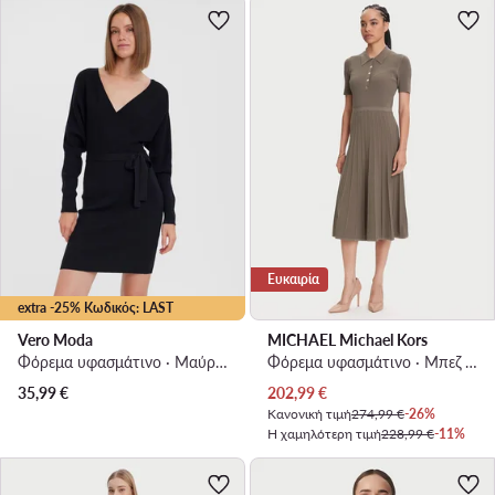
Ευκαιρία
extra -25% Κωδικός: LAST
Vero Moda
MICHAEL Michael Kors
Φόρεμα υφασμάτινο · Μαύρο · Mini
Φόρεμα υφασμάτινο · Μπεζ · Midi
Τρέχουσα τιμή
35,99
€
202,99
€
Κανονική τιμή
274,99 €
-26%
Η χαμηλότερη τιμή
228,99 €
-11%