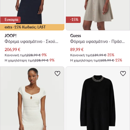
Ευκαιρία
-15%
extra -15% Κωδικός: LAST
JOOP!
Guess
Φόρεμα υφασμάτινο · Σκούρο μπλε · Midi
Φόρεμα υφασμάτινο · Πράσινο · Mini
Τρέχουσα τιμή
Τρέχουσα τιμή
206,99
€
89,99
€
Κανονική τιμή
228,99 €
-9%
Κανονική τιμή
139,99 €
-35%
Η χαμηλότερη τιμή
228,99 €
-9%
Η χαμηλότερη τιμή
105,99 €
-15%