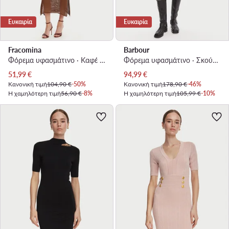
Ευκαιρία
Ευκαιρία
Fracomina
Barbour
Φόρεμα υφασμάτινο · Καφέ · Midi
Φόρεμα υφασμάτινο · Σκούρο μπλε · Mini
Τρέχουσα τιμή
Τρέχουσα τιμή
51,99
€
94,99
€
Κανονική τιμή
104,90 €
-50%
Κανονική τιμή
178,90 €
-46%
Η χαμηλότερη τιμή
56,90 €
-8%
Η χαμηλότερη τιμή
105,99 €
-10%