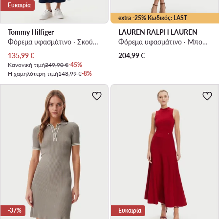
Ευκαιρία
extra -25% Κωδικός: LAST
Tommy Hilfiger
LAUREN RALPH LAUREN
Φόρεμα υφασμάτινο · Σκούρο μπλε · Midi
Φόρεμα υφασμάτινο · Μπορντό · Midi
Τρέχουσα τιμή
135,99
€
204,99
€
Κανονική τιμή
249,90 €
-45%
Η χαμηλότερη τιμή
148,99 €
-8%
-37%
Ευκαιρία