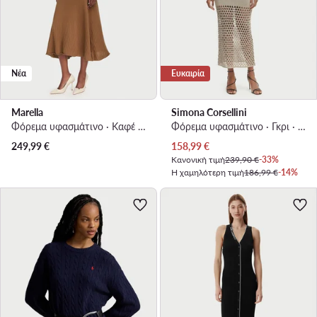
Νέα
Ευκαιρία
Marella
Simona Corsellini
Φόρεμα υφασμάτινο · Καφέ · Midi
Φόρεμα υφασμάτινο · Γκρι · Midi
Τρέχουσα τιμή
249,99
€
158,99
€
Κανονική τιμή
239,90 €
-33%
Η χαμηλότερη τιμή
186,99 €
-14%