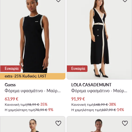
Ευκαιρία
Ευκαιρία
extra -25% Κωδικός: LAST
Guess
LOLA CASADEMUNT
Φόρεμα υφασμάτινο · Μαύρο · Mini
Φόρεμα υφασμάτινο · Μαύρο · Midi
Τρέχουσα τιμή
Τρέχουσα τιμή
63,99
€
91,99
€
Κανονική τιμή
98,99 €
-35%
Κανονική τιμή
148,99 €
-38%
Η χαμηλότερη τιμή
70,99 €
-9%
Η χαμηλότερη τιμή
107,99 €
-14%