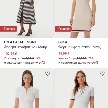
Ευκαιρία
Ευκαιρία
LOLA CASADEMUNT
Guess
Φόρεμα υφασμάτινο · Μαύρο · Midi
Φόρεμα υφασμάτινο · Μπεζ · Mini
Τρέχουσα τιμή
Τρέχουσα τιμή
102,99
€
59,99
€
Κανονική τιμή
168,99 €
-39%
Κανονική τιμή
98,99 €
-39%
Η χαμηλότερη τιμή
110,99 €
-7%
Η χαμηλότερη τιμή
63,99 €
-6%