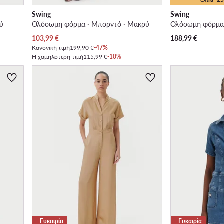
Swing
Swing
ύ
Ολόσωμη φόρμα · Μπορντό · Μακρύ
Ολόσωμη φόρμα 
Τρέχουσα τιμή
103,99
€
188,99
€
Κανονική τιμή
199,90 €
-47%
Η χαμηλότερη τιμή
115,99 €
-10%
Ευκαιρία
Ευκαιρία