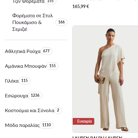
Τζιν Φορέματα
Αριθμός προϊόντων:
155
165,99
€
Φορέματα σε Στυλ
Πουκάμισο &
Αριθμός προϊόντων:
166
Σεμιζιέ
Αθλητικά Ρούχα
Αριθμός προϊόντων:
677
Αμάνικα Μπουφάν
Αριθμός προϊόντων:
155
Γιλέκα
Αριθμός προϊόντων:
115
Εσώρουχα
Αριθμός προϊόντων:
1236
Κοστούμια και Σύνολα
Αριθμός προϊόντων:
2
Ευκαιρία
Μόδα παραλίας
Αριθμός προϊόντων:
1110