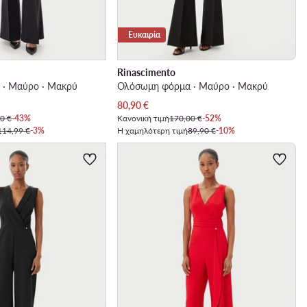
Ευκαιρία
Rinascimento
· Μαύρο · Μακρύ
Ολόσωμη φόρμα · Μαύρο · Μακρύ
Τρέχουσα τιμή
80,90
€
0 €
-43%
Κανονική τιμή
170,00 €
-52%
114,99 €
-3%
Η χαμηλότερη τιμή
89,90 €
-10%