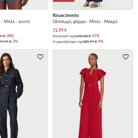
Rinascimento
· Μπλε · κοντό
Ολόσωμη φόρμα · Μπλε · Μακρύ
Τρέχουσα τιμή
72,99
€
9 €
-38%
Κανονική τιμή
140,00 €
-47%
99,99 €
-7%
Η χαμηλότερη τιμή
80,99 €
-9%