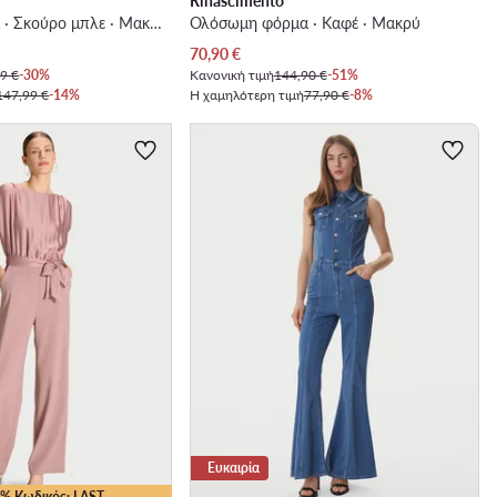
Rinascimento
Ολόσωμη φόρμα · Σκούρο μπλε · Μακρύ
Ολόσωμη φόρμα · Καφέ · Μακρύ
Τρέχουσα τιμή
70,90
€
9 €
-30%
Κανονική τιμή
144,90 €
-51%
147,99 €
-14%
Η χαμηλότερη τιμή
77,90 €
-8%
Ευκαιρία
25% Κωδικός: LAST