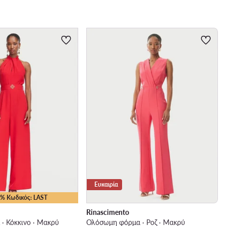
Ευκαιρία
25% Κωδικός: LAST
Rinascimento
· Κόκκινο · Μακρύ
Ολόσωμη φόρμα · Ροζ · Μακρύ