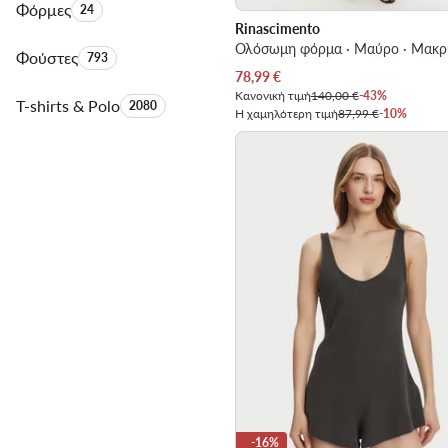
Φόρμες
Αριθμός προϊόντων:
24
Rinascimento
Ολόσωμη φόρμα · Μαύρο · Μακρ
Φούστες
Αριθμός προϊόντων:
793
Τρέχουσα τιμή
78,99
€
Κανονική τιμή
140,00 €
-43%
T-shirts & Polo
Αριθμός προϊόντων:
2080
Η χαμηλότερη τιμή
87,99 €
-10%
-16%