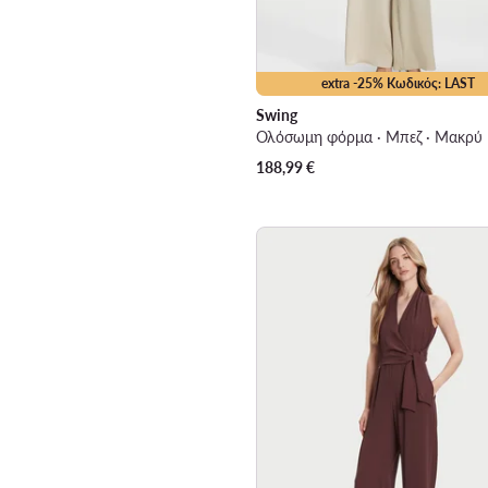
extra -25% Κωδικός: LAST
Swing
Ολόσωμη φόρμα · Μπεζ · Μακρύ
188,99
€