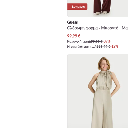
Ευκαιρία
Guess
Ολόσωμη φόρμα · Μπορντό · Μα
Τρέχουσα τιμή
99,99
€
Κανονική τιμή
159,99 €
-37%
Η χαμηλότερη τιμή
113,99 €
-12%