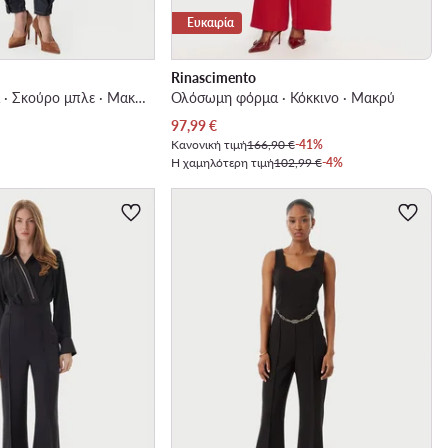
Ευκαιρία
Rinascimento
Ολόσωμη φόρμα · Σκούρο μπλε · Μακρύ
Ολόσωμη φόρμα · Κόκκινο · Μακρύ
Τρέχουσα τιμή
97,99
€
Κανονική τιμή
166,90 €
-41%
Η χαμηλότερη τιμή
102,99 €
-4%