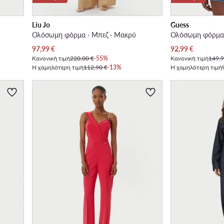
Liu Jo
Guess
Ολόσωμη φόρμα · Μπεζ · Μακρύ
Ολόσωμη φόρμα 
Τρέχουσα τιμή
Τρέχουσα τιμή
97,99
€
92,99
€
Κανονική τιμή
220,00 €
-55%
Κανονική τιμή
149,9
Η χαμηλότερη τιμή
112,90 €
-13%
Η χαμηλότερη τιμή