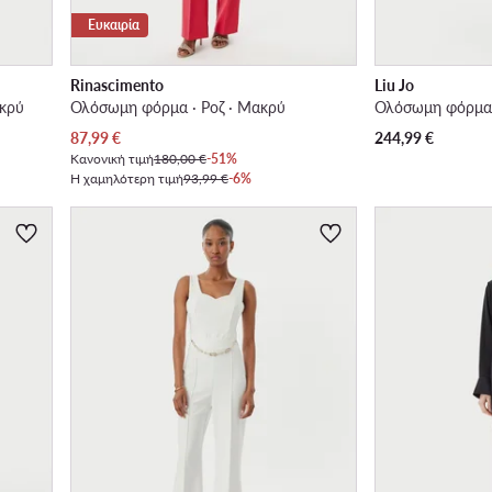
Ευκαιρία
Rinascimento
Liu Jo
κρύ
Ολόσωμη φόρμα · Ροζ · Μακρύ
Τρέχουσα τιμή
87,99
€
244,99
€
Κανονική τιμή
180,00 €
-51%
Η χαμηλότερη τιμή
93,99 €
-6%