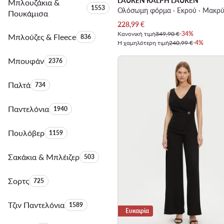
LAUREN RALPH LAUREN
Μπλουζάκια &
Αριθμός προϊόντων:
1553
Ολόσωμη φόρμα · Εκρού · Μακρ
Πουκάμισα
Τρέχουσα τιμή
228,99
€
Κανονική τιμή
349,90 €
-34%
Μπλούζες & Fleece
Αριθμός προϊόντων:
836
Η χαμηλότερη τιμή
240,99 €
-4%
Μπουφάν
Αριθμός προϊόντων:
2376
Παλτά
Αριθμός προϊόντων:
734
Παντελόνια
Αριθμός προϊόντων:
1940
Πουλόβερ
Αριθμός προϊόντων:
1159
Σακάκια & Μπλέιζερ
Αριθμός προϊόντων:
503
Σορτς
Αριθμός προϊόντων:
725
Τζιν Παντελόνια
Αριθμός προϊόντων:
1589
Ευκαιρία