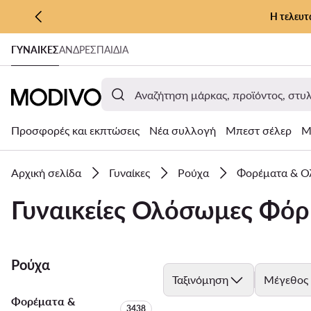
Η τελευτ
ΜΕΤΆΒΑΣΗ ΣΤΟ ΚΎΡΙΟ ΠΕΡΙΕΧΌΜΕΝΟ
ΓΥΝΑΊΚΕΣ
ΑΝΔΡΕΣ
ΠΑΙΔΙΑ
ΜΕΤΆΒΑΣΗ ΣΤΗΝ ΑΝΑΖΉΤΗΣΗ
Προσφορές και εκπτώσεις
Νέα συλλογή
Μπεστ σέλερ
Μ
Αρχική σελίδα
Γυναίκες
Ρούχα
Φορέματα & Ο
Γυναικείες Ολόσωμες Φόρμ
Ρούχα
Ταξινόμηση
Μέγεθος
Φορέματα &
Αριθμός προϊόντων:
3438