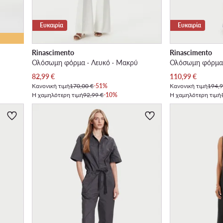
Ευκαιρία
Ευκαιρία
Rinascimento
Rinascimento
Ολόσωμη φόρμα · Λευκό · Μακρύ
Ολόσωμη φόρμα 
Τρέχουσα τιμή
Τρέχουσα τιμή
82,99
€
110,99
€
Κανονική τιμή
170,00 €
-51%
Κανονική τιμή
194,9
Η χαμηλότερη τιμή
92,99 €
-10%
Η χαμηλότερη τιμή