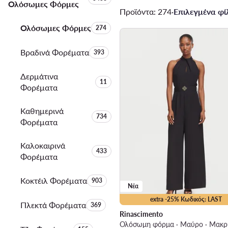
Ολόσωμες Φόρμες
Προϊόντα: 274
·
Επιλεγμένα φίλ
Ολόσωμες Φόρμες
Αριθμός προϊόντων:
274
Βραδινά Φορέματα
Αριθμός προϊόντων:
393
Δερμάτινα
Αριθμός προϊόντων:
11
Φορέματα
Καθημερινά
Αριθμός προϊόντων:
734
Φορέματα
Καλοκαιρινά
Αριθμός προϊόντων:
433
Φορέματα
Κοκτέιλ Φορέματα
Αριθμός προϊόντων:
903
Νέα
extra -25% Κωδικός: LAST
Πλεκτά Φορέματα
Αριθμός προϊόντων:
369
Rinascimento
Ολόσωμη φόρμα · Μαύρο · Μακρ