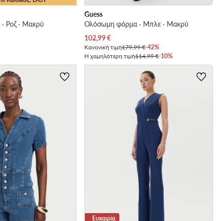
Guess
· Ροζ · Μακρύ
Ολόσωμη φόρμα · Μπλε · Μακρύ
Τρέχουσα τιμή
102,99
€
Κανονική τιμή
179,99 €
-42%
Η χαμηλότερη τιμή
114,99 €
-10%
Ευκαιρία