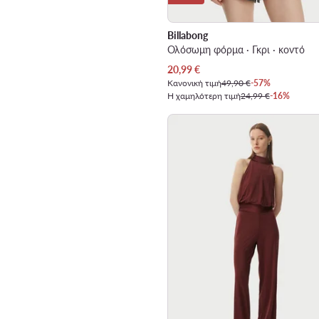
Billabong
Ολόσωμη φόρμα · Γκρι · κοντό
Τρέχουσα τιμή
20,99
€
Κανονική τιμή
49,90 €
-57%
Η χαμηλότερη τιμή
24,99 €
-16%