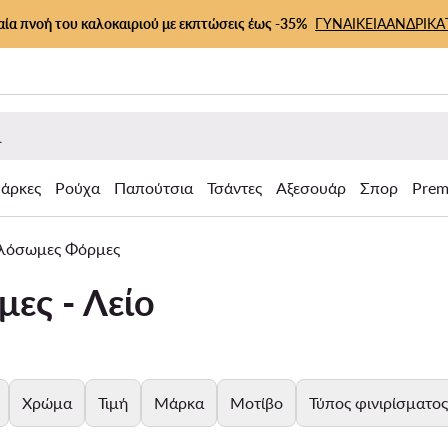
αία πνοή του καλοκαιριού με εκπτώσεις έως -35%
ΓΥΝΑΙΚΕΙΑ
ΑΝΔΡΙΚΑ
άρκες
Ρούχα
Παπούτσια
Τσάντες
Αξεσουάρ
Σπορ
Prem
λόσωμες Φόρμες
ες - Λείο
Χρώμα
Τιμή
Μάρκα
Μοτίβο
Τύπος φινιρίσματος